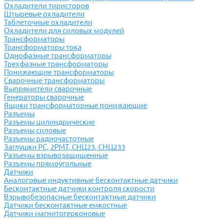
Охладители тиристоров
Штыревые охладители
Таблеточные охладители
Охладители для силовых модулей
Трансформаторы
Трансформаторы тока
Однофазные трансформаторы
Трехфазные трансформаторы
Понижающие трансформаторы
Сварочные трансформаторы
Выпрямители сварочные
Генераторы сварочные
Ящики трансформаторные понижающие
Разъемы
Разъемы цилиндрические
Разъемы силовые
Разъемы радиочастотные
Заглушки РС, 2РМТ, СНЦ23, СНЦ233
Разъемы взрывозащищенные
Разъемы прямоугольные
Датчики
Аналоговые индуктивные бесконтактные датчики
Бесконтактные датчики контроля скорости
Взрывобезопасные бесконтактные датчики
Датчики бесконтактные емкостные
Датчики магнитогерконовые