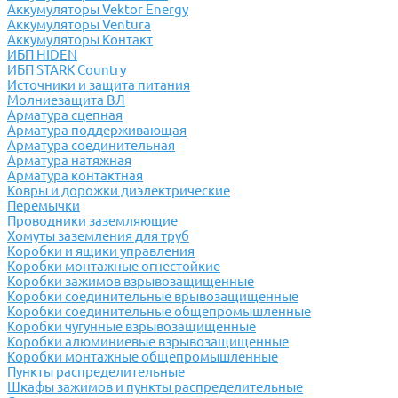
Аккумуляторы Vektor Energy
Аккумуляторы Ventura
Аккумуляторы Контакт
ИБП HIDEN
ИБП STARK Country
Источники и защита питания
Молниезащита ВЛ
Арматура сцепная
Арматура поддерживающая
Арматура соединительная
Арматура натяжная
Арматура контактная
Ковры и дорожки диэлектрические
Перемычки
Проводники заземляющие
Хомуты заземления для труб
Коробки и ящики управления
Коробки монтажные огнестойкие
Коробки зажимов взрывозащищенные
Коробки соединительные врывозащищенные
Коробки соединительные общепромышленные
Коробки чугунные взрывозащищенные
Коробки алюминиевые взрывозащищенные
Коробки монтажные общепромышленные
Пункты распределительные
Шкафы зажимов и пункты распределительные