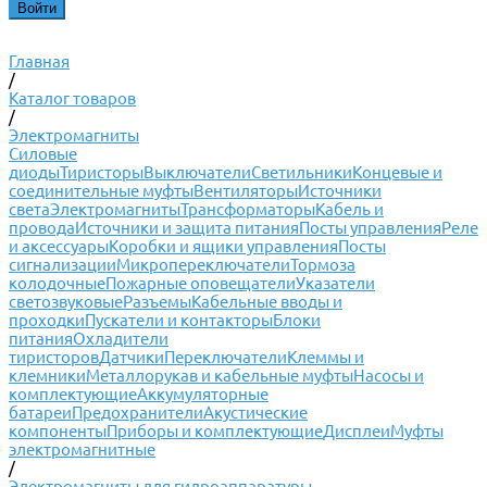
Главная
/
Каталог товаров
/
Электромагниты
Силовые
диоды
Тиристоры
Выключатели
Светильники
Концевые и
соединительные муфты
Вентиляторы
Источники
света
Электромагниты
Трансформаторы
Кабель и
провода
Источники и защита питания
Посты управления
Реле
и аксессуары
Коробки и ящики управления
Посты
сигнализации
Микропереключатели
Тормоза
колодочные
Пожарные оповещатели
Указатели
светозвуковые
Разъемы
Кабельные вводы и
проходки
Пускатели и контакторы
Блоки
питания
Охладители
тиристоров
Датчики
Переключатели
Клеммы и
клемники
Металлорукав и кабельные муфты
Насосы и
комплектующие
Аккумуляторные
батареи
Предохранители
Акустические
компоненты
Приборы и комплектующие
Дисплеи
Муфты
электромагнитные
/
Электромагниты для гидроаппаратуры