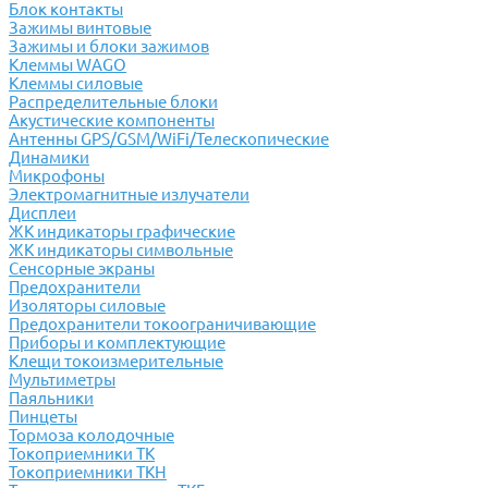
Блок контакты
Зажимы винтовые
Зажимы и блоки зажимов
Клеммы WAGO
Клеммы силовые
Распределительные блоки
Акустические компоненты
Антенны GPS/GSM/WiFi/Телескопические
Динамики
Микрофоны
Электромагнитные излучатели
Дисплеи
ЖК индикаторы графические
ЖК индикаторы символьные
Сенсорные экраны
Предохранители
Изоляторы силовые
Предохранители токоограничивающие
Приборы и комплектующие
Клещи токоизмерительные
Мультиметры
Паяльники
Пинцеты
Тормоза колодочные
Токоприемники ТК
Токоприемники ТКН