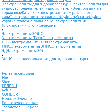
Электромагниты для гидроаппаратуры
Электромагниты для
гидрораспределителей
Гидротолкатели
Электромагниты
тормозные
Катушки к электромагнитам различного
типа
Электромагнитные клапаны
Муфты зубчатые
Муфты
упругие втулочно-пальцевые
Электромагнитные
блокировки и ключи
Сельсины
/
Электромагниты ЭМИС
Электромагниты ПЭ110
Электромагниты
ПЭ35
Электромагниты ПЭ8
Электромагниты
МИС
Электромагниты ЭМИС
Электромагниты
ЭД
Электромагниты ЭМ
/
ЭМИС-2200 электромагнит для гидроаппаратуры
Реле и аксессуары
Finder
Shenler
РЕЛЕОН
RelPol
CONDOR
Новатек Электро
Реле отечественные
Твердотельные реле