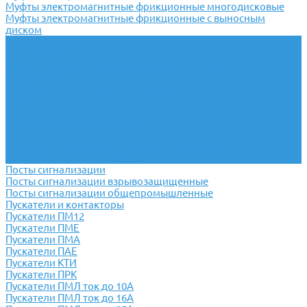
Муфты электромагнитные фрикционные многодисковые
Муфты электромагнитные фрикционные с выносным
диском
Электромагниты
Гидротолкатели
Катушки к электромагнитам различного типа
Муфты зубчатые
Муфты упругие втулочно-пальцевые
Сельсины
Электромагнитные блокировки и ключи
Электромагнитные клапаны
Электромагниты для гидроаппаратуры
Электромагниты для гидрораспределителей
Электромагниты тормозные
Посты сигнализации
Посты сигнализации взрывозащищенные
Посты сигнализации общепромышленные
Пускатели и контакторы
Пускатели ПМ12
Пускатели ПМЕ
Пускатели ПМА
Пускатели ПАЕ
Пускатели КТИ
Пускатели ПРК
Пускатели ПМЛ ток до 10А
Пускатели ПМЛ ток до 16А