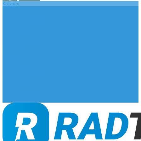
Каталог
Главная
О компании
Оплата и доставка
Документы
База знаний
Статьи
Сотрудничество
Контакты
...
Каталог
Главная
О компании
Оплата и доставка
Документы
База знаний
Статьи
Сотрудничество
Контакты