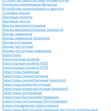
Устройство защиты электродвигателя
Помехоподавляющие фильтры
Устройство мониторинга и защиты
Силовые диоды
Диодные модули
Диодные мосты
Диоды выпрямительные
Диоды выпрямительные (аналоги)
Диоды лавинные
Диоды лавинные (аналоги)
Диоды роторные
Диоды частотные
Диоды частотные лавинные
Тиристоры
Тиристорные модули
Тиристорные модули МДТ
Тиристорные модули МТД
Тиристоры лавинные
Тиристоры симметричные
Тиристоры симметричные (аналоги)
Тиристоры низкочастотные
Тиристоры низкочастотные (аналоги)
Тиристоры оптронные
Тиристоры быстродействующие
Симисторы оптронные (Оптотриаки)
Блоки управления тиристорами
Тиристоры быстродействующие частотно-импульсные