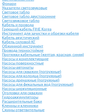
Фонари
Указатели светозвуковые
Световое табло
Световое табло двусторонние
Светозвуковое табло
Кабель и провода
Греющий кабель FINE Korea
Инструмент для зачистки и обрезки кабеля
Кабель акустический
Кабель силовой КГ
Обжимной инструмент
Провода термостойкие
Протяжки кабельные (желтая, красная, синяя)
Насосы и комплектующие
Насосы поверхностные
Насосы-автоматы
Насосы для скважин (погружные)
Насосы для колодца (погружные)
Насосы дренажные (погружные)
Насосы для фекальных вод (погружные)
Насосы циркуляционные
Оголовки для скважин
Гидроаккумуляторы
Расширительные баки
Клеммы и клемники
Cжимы ответвительные