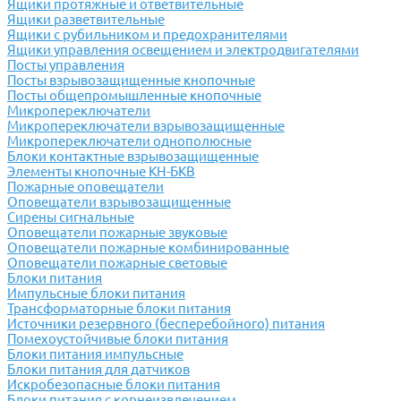
Ящики протяжные и ответвительные
Ящики разветвительные
Ящики с рубильником и предохранителями
Ящики управления освещением и электродвигателями
Посты управления
Посты взрывозащищенные кнопочные
Посты общепромышленные кнопочные
Микропереключатели
Микропереключатели взрывозащищенные
Микропереключатели однополюсные
Блоки контактные взрывозащищенные
Элементы кнопочные КН-БКВ
Пожарные оповещатели
Оповещатели взрывозащищенные
Сирены сигнальные
Оповещатели пожарные звуковые
Оповещатели пожарные комбинированные
Оповещатели пожарные световые
Блоки питания
Импульсные блоки питания
Трансформаторные блоки питания
Источники резервного (бесперебойного) питания
Помехоустойчивые блоки питания
Блоки питания импульсные
Блоки питания для датчиков
Искробезопасные блоки питания
Блоки питания с корнеизвлечением