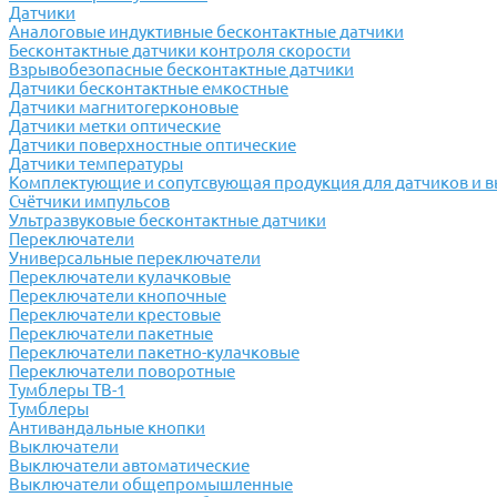
Датчики
Аналоговые индуктивные бесконтактные датчики
Бесконтактные датчики контроля скорости
Взрывобезопасные бесконтактные датчики
Датчики бесконтактные емкостные
Датчики магнитогерконовые
Датчики метки оптические
Датчики поверхностные оптические
Датчики температуры
Комплектующие и сопутсвующая продукция для датчиков и 
Счётчики импульсов
Ультразвуковые бесконтактные датчики
Переключатели
Универсальные переключатели
Переключатели кулачковые
Переключатели кнопочные
Переключатели крестовые
Переключатели пакетные
Переключатели пакетно-кулачковые
Переключатели поворотные
Тумблеры ТВ-1
Тумблеры
Антивандальные кнопки
Выключатели
Выключатели автоматические
Выключатели общепромышленные