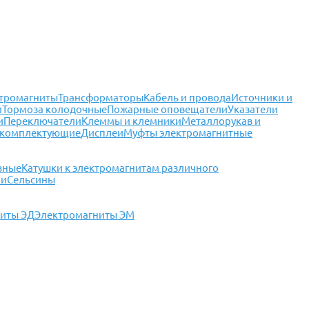
тромагниты
Трансформаторы
Кабель и провода
Источники и
и
Тормоза колодочные
Пожарные оповещатели
Указатели
и
Переключатели
Клеммы и клемники
Металлорукав и
 комплектующие
Дисплеи
Муфты электромагнитные
зные
Катушки к электромагнитам различного
чи
Сельсины
иты ЭД
Электромагниты ЭМ