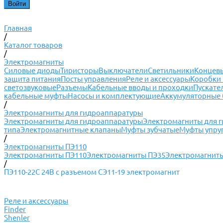
Главная
/
Каталог товаров
/
Электромагниты
Силовые диоды
Тиристоры
Выключатели
Светильники
Концевы
защита питания
Посты управления
Реле и аксессуары
Коробки 
светозвуковые
Разъемы
Кабельные вводы и проходки
Пускате
кабельные муфты
Насосы и комплектующие
Аккумуляторные 
/
Электромагниты для гидроаппаратуры
Электромагниты для гидроаппаратуры
Электромагниты для 
типа
Электромагнитные клапаны
Муфты зубчатые
Муфты упру
/
Электромагниты ПЭ110
Электромагниты ПЭ110
Электромагниты ПЭ35
Электромагнит
/
ПЭ110-22С 24В с разъемом СЭ11-19 электромагнит
Реле и аксессуары
Finder
Shenler