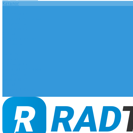
Каталог
Главная
О компании
Оплата и доставка
Документы
База знаний
Статьи
Сотрудничество
Контакты
...
Каталог
Главная
О компании
Оплата и доставка
Документы
База знаний
Статьи
Сотрудничество
Контакты