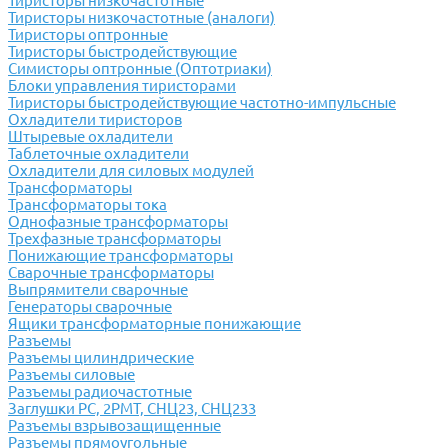
Тиристоры низкочастотные
Тиристоры низкочастотные (аналоги)
Тиристоры оптронные
Тиристоры быстродействующие
Симисторы оптронные (Оптотриаки)
Блоки управления тиристорами
Тиристоры быстродействующие частотно-импульсные
Охладители тиристоров
Штыревые охладители
Таблеточные охладители
Охладители для силовых модулей
Трансформаторы
Трансформаторы тока
Однофазные трансформаторы
Трехфазные трансформаторы
Понижающие трансформаторы
Сварочные трансформаторы
Выпрямители сварочные
Генераторы сварочные
Ящики трансформаторные понижающие
Разъемы
Разъемы цилиндрические
Разъемы силовые
Разъемы радиочастотные
Заглушки РС, 2РМТ, СНЦ23, СНЦ233
Разъемы взрывозащищенные
Разъемы прямоугольные