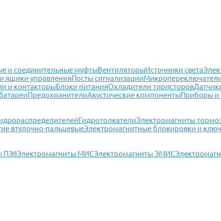
е и соединительные муфты
Вентиляторы
Источники света
Элек
и ящики управления
Посты сигнализации
Микропереключател
ли и контакторы
Блоки питания
Охладители тиристоров
Датчик
батареи
Предохранители
Акустические компоненты
Приборы и
гидрораспределителей
Гидротолкатели
Электромагниты тормо
гие втулочно-пальцевые
Электромагнитные блокировки и клю
ы ПЭ8
Электромагниты МИС
Электромагниты ЭМИС
Электромагн