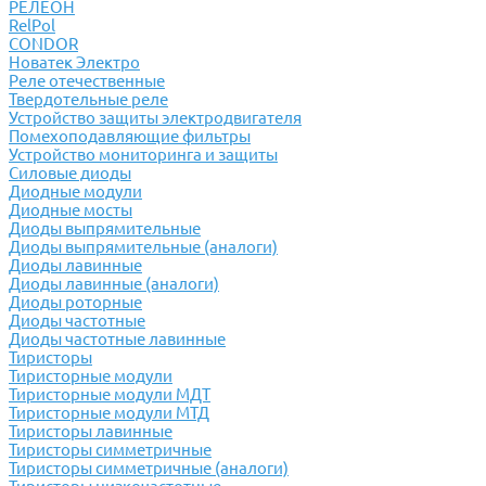
РЕЛЕОН
RelPol
CONDOR
Новатек Электро
Реле отечественные
Твердотельные реле
Устройство защиты электродвигателя
Помехоподавляющие фильтры
Устройство мониторинга и защиты
Силовые диоды
Диодные модули
Диодные мосты
Диоды выпрямительные
Диоды выпрямительные (аналоги)
Диоды лавинные
Диоды лавинные (аналоги)
Диоды роторные
Диоды частотные
Диоды частотные лавинные
Тиристоры
Тиристорные модули
Тиристорные модули МДТ
Тиристорные модули МТД
Тиристоры лавинные
Тиристоры симметричные
Тиристоры симметричные (аналоги)