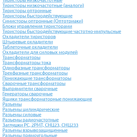
Тиристоры низкочастотные
Тиристоры низкочастотные (аналоги)
Тиристоры оптронные
Тиристоры быстродействующие
Симисторы оптронные (Оптотриаки)
Блоки управления тиристорами
Тиристоры быстродействующие частотно-импульсные
Охладители тиристоров
Штыревые охладители
Таблеточные охладители
Охладители для силовых модулей
Трансформаторы
Трансформаторы тока
Однофазные трансформаторы
Трехфазные трансформаторы
Понижающие трансформаторы
Сварочные трансформаторы
Выпрямители сварочные
Генераторы сварочные
Ящики трансформаторные понижающие
Разъемы
Разъемы цилиндрические
Разъемы силовые
Разъемы радиочастотные
Заглушки РС, 2РМТ, СНЦ23, СНЦ233
Разъемы взрывозащищенные
Разъемы прямоугольные