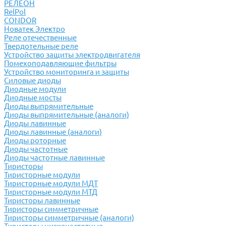
РЕЛЕОН
RelPol
CONDOR
Новатек Электро
Реле отечественные
Твердотельные реле
Устройство защиты электродвигателя
Помехоподавляющие фильтры
Устройство мониторинга и защиты
Силовые диоды
Диодные модули
Диодные мосты
Диоды выпрямительные
Диоды выпрямительные (аналоги)
Диоды лавинные
Диоды лавинные (аналоги)
Диоды роторные
Диоды частотные
Диоды частотные лавинные
Тиристоры
Тиристорные модули
Тиристорные модули МДТ
Тиристорные модули МТД
Тиристоры лавинные
Тиристоры симметричные
Тиристоры симметричные (аналоги)