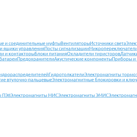
е и соединительные муфты
Вентиляторы
Источники света
Элек
и ящики управления
Посты сигнализации
Микропереключател
ли и контакторы
Блоки питания
Охладители тиристоров
Датчик
батареи
Предохранители
Акустические компоненты
Приборы и
гидрораспределителей
Гидротолкатели
Электромагниты тормо
гие втулочно-пальцевые
Электромагнитные блокировки и клю
ы ПЭ8
Электромагниты МИС
Электромагниты ЭМИС
Электромагн