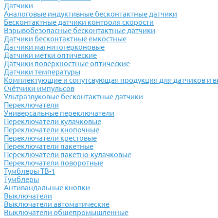
Датчики
Аналоговые индуктивные бесконтактные датчики
Бесконтактные датчики контроля скорости
Взрывобезопасные бесконтактные датчики
Датчики бесконтактные емкостные
Датчики магнитогерконовые
Датчики метки оптические
Датчики поверхностные оптические
Датчики температуры
Комплектующие и сопутсвующая продукция для датчиков и 
Счётчики импульсов
Ультразвуковые бесконтактные датчики
Переключатели
Универсальные переключатели
Переключатели кулачковые
Переключатели кнопочные
Переключатели крестовые
Переключатели пакетные
Переключатели пакетно-кулачковые
Переключатели поворотные
Тумблеры ТВ-1
Тумблеры
Антивандальные кнопки
Выключатели
Выключатели автоматические
Выключатели общепромышленные