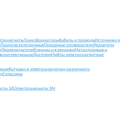
тромагниты
Трансформаторы
Кабель и провода
Источники и
и
Тормоза колодочные
Пожарные оповещатели
Указатели
и
Переключатели
Клеммы и клемники
Металлорукав и
 комплектующие
Дисплеи
Муфты электромагнитные
зные
Катушки к электромагнитам различного
чи
Сельсины
иты ЭД
Электромагниты ЭМ