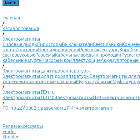
Главная
/
Каталог товаров
/
Электромагниты
Силовые диоды
Тиристоры
Выключатели
Светильники
Концевы
защита питания
Посты управления
Реле и аксессуары
Коробки 
светозвуковые
Разъемы
Кабельные вводы и проходки
Пускате
кабельные муфты
Насосы и комплектующие
Аккумуляторные 
/
Электромагниты для гидроаппаратуры
Электромагниты для гидроаппаратуры
Электромагниты для 
типа
Электромагнитные клапаны
Муфты зубчатые
Муфты упру
/
Электромагниты ПЭ110
Электромагниты ПЭ110
Электромагниты ПЭ35
Электромагнит
/
ПЭ110-22У 380В с разъемом 2РМ14 электромагнит
Реле и аксессуары
Finder
Shenler