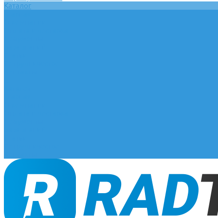
Каталог
Главная
О компании
Оплата и доставка
Документы
База знаний
Статьи
Сотрудничество
Контакты
...
Каталог
Главная
О компании
Оплата и доставка
Документы
База знаний
Статьи
Сотрудничество
Контакты