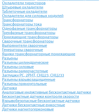
Охладители тиристоров
Штыревые охладители
Таблеточные охладители
Охладители для силовых модулей
Трансформаторы
Трансформаторы тока
Однофазные трансформаторы
Трехфазные трансформаторы
Понижающие трансформаторы
Сварочные трансформаторы
Выпрямители сварочные
Генераторы сварочные
Ящики трансформаторные понижающие
Разъемы
Разъемы цилиндрические
Разъемы силовые
Разъемы радиочастотные
Заглушки РС, 2РМТ, СНЦ23, СНЦ233
Разъемы взрывозащищенные
Разъемы прямоугольные
Датчики
Аналоговые индуктивные бесконтактные датчики
Бесконтактные датчики контроля скорости
Взрывобезопасные бесконтактные датчики
Датчики бесконтактные емкостные
Датчики магнитогерконовые