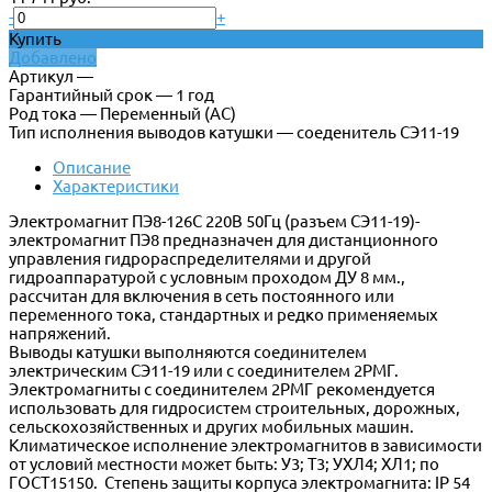
-
+
Купить
Добавлено
Артикул —
Гарантийный срок — 1 год
Род тока — Переменный (АС)
Тип исполнения выводов катушки — соеденитель СЭ11-19
Описание
Характеристики
Электромагнит ПЭ8-126С 220В 50Гц (разъем СЭ11-19)-
электромагнит ПЭ8 предназначен для дистанционного
управления гидрораспределителями и другой
гидроаппаратурой с условным проходом ДУ 8 мм.,
рассчитан для включения в сеть постоянного или
переменного тока, стандартных и редко применяемых
напряжений.
Выводы катушки выполняются соединителем
электрическим СЭ11-19 или с соединителем 2РМГ.
Электромагниты с соединителем 2РМГ рекомендуется
использовать для гидросистем строительных, дорожных,
сельскохозяйственных и других мобильных машин.
Климатическое исполнение электромагнитов в зависимости
от условий местности может быть: У3; Т3; УХЛ4; ХЛ1; по
ГОСТ15150. Степень защиты корпуса электромагнита: IP 54