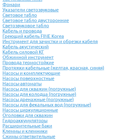
Фонари
Указатели светозвуковые
Световое табло
Световое табло двусторонние
Светозвуковое табло
Кабель и провода
Греющий кабель FINE Korea
Инструмент для зачистки и обрезки кабеля
Кабель акустический
Кабель силовой КГ
Обжимной инструмент
Провода термостойкие
Протяжки кабельные (желтая, красная, синяя)
Насосы и комплектующие
Насосы поверхностные
Насосы-автоматы
Насосы для скважин (погружные)
Насосы для колодца (погружные)
Насосы дренажные (погружные)
Насосы для фекальных вод (погружные)
Насосы циркуляционные
Оголовки для скважин
Гидроаккумуляторы
Расширительные баки
Клеммы и клемники
Cжимы ответвительные