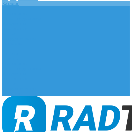
Каталог
Главная
О компании
Оплата и доставка
Документы
База знаний
Статьи
Сотрудничество
Контакты
...
Каталог
Главная
О компании
Оплата и доставка
Документы
База знаний
Статьи
Сотрудничество
Контакты