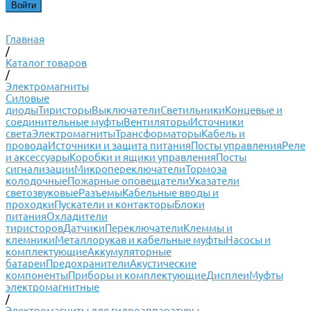
Главная
/
Каталог товаров
/
Электромагниты
Силовые
диоды
Тиристоры
Выключатели
Светильники
Концевые и
соединительные муфты
Вентиляторы
Источники
света
Электромагниты
Трансформаторы
Кабель и
провода
Источники и защита питания
Посты управления
Реле
и аксессуары
Коробки и ящики управления
Посты
сигнализации
Микропереключатели
Тормоза
колодочные
Пожарные оповещатели
Указатели
светозвуковые
Разъемы
Кабельные вводы и
проходки
Пускатели и контакторы
Блоки
питания
Охладители
тиристоров
Датчики
Переключатели
Клеммы и
клемники
Металлорукав и кабельные муфты
Насосы и
комплектующие
Аккумуляторные
батареи
Предохранители
Акустические
компоненты
Приборы и комплектующие
Дисплеи
Муфты
электромагнитные
/
Электромагниты для гидроаппаратуры