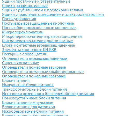
Ящики протяжные и ответвительные
Ящики разветвительные
Ящики с рубильником и предохранителями
Ящики управления освещением и электродвигателями
Посты управления
Посты взрывозащищенные кнопочные
Посты общепромышленные кнопочные
Микропереключатели
Микропереключатели взрывозащищенные
Микропереключатели однополюсные
Блоки контактные взрывозащищенные
Элементы кнопочные КН-БКВ
Пожарные оповещатели
Оповещатели взрывозащищенные
Сирены сигнальные
Оповещатели пожарные звуковые
Оповещатели пожарные комбинированные
Оповещатели пожарные световые
Блоки питания
Импульсные блоки питания
Трансформаторные блоки питания
Источники резервного (бесперебойного) питания
Помехоустойчивые блоки питания
Блоки питания импульсные
Блоки питания для датчиков
Искробезопасные блоки питания
Блоки питания с корнеизвлечением