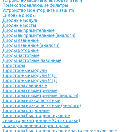
Устройство защиты электродвигателя
Помехоподавляющие фильтры
Устройство мониторинга и защиты
Силовые диоды
Диодные модули
Диодные мосты
Диоды выпрямительные
Диоды выпрямительные (аналоги)
Диоды лавинные
Диоды лавинные (аналоги)
Диоды роторные
Диоды частотные
Диоды частотные лавинные
Тиристоры
Тиристорные модули
Тиристорные модули МДТ
Тиристорные модули МТД
Тиристоры лавинные
Тиристоры симметричные
Тиристоры симметричные (аналоги)
Тиристоры низкочастотные
Тиристоры низкочастотные (аналоги)
Тиристоры оптронные
Тиристоры быстродействующие
Симисторы оптронные (Оптотриаки)
Блоки управления тиристорами
Тиристоры быстродействующие частотно-импульсные