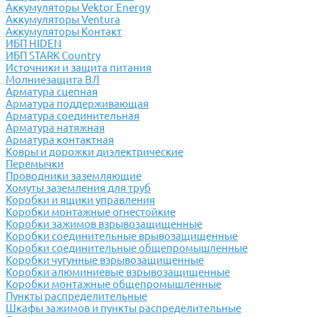
Аккумуляторы Vektor Energy
Аккумуляторы Ventura
Аккумуляторы Контакт
ИБП HIDEN
ИБП STARK Country
Источники и защита питания
Молниезащита ВЛ
Арматура сцепная
Арматура поддерживающая
Арматура соединительная
Арматура натяжная
Арматура контактная
Ковры и дорожки диэлектрические
Перемычки
Проводники заземляющие
Хомуты заземления для труб
Коробки и ящики управления
Коробки монтажные огнестойкие
Коробки зажимов взрывозащищенные
Коробки соединительные врывозащищенные
Коробки соединительные общепромышленные
Коробки чугунные взрывозащищенные
Коробки алюминиевые взрывозащищенные
Коробки монтажные общепромышленные
Пункты распределительные
Шкафы зажимов и пункты распределительные