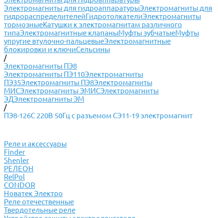
Электромагниты для гидроаппаратуры
Электромагниты для
гидрораспределителей
Гидротолкатели
Электромагниты
тормозные
Катушки к электромагнитам различного
типа
Электромагнитные клапаны
Муфты зубчатые
Муфты
упругие втулочно-пальцевые
Электромагнитные
блокировки и ключи
Сельсины
/
Электромагниты ПЭ8
Электромагниты ПЭ110
Электромагниты
ПЭ35
Электромагниты ПЭ8
Электромагниты
МИС
Электромагниты ЭМИС
Электромагниты
ЭД
Электромагниты ЭМ
/
ПЭ8-126С 220В 50Гц с разъемом СЭ11-19 электромагнит
Реле и аксессуары
Finder
Shenler
РЕЛЕОН
RelPol
CONDOR
Новатек Электро
Реле отечественные
Твердотельные реле