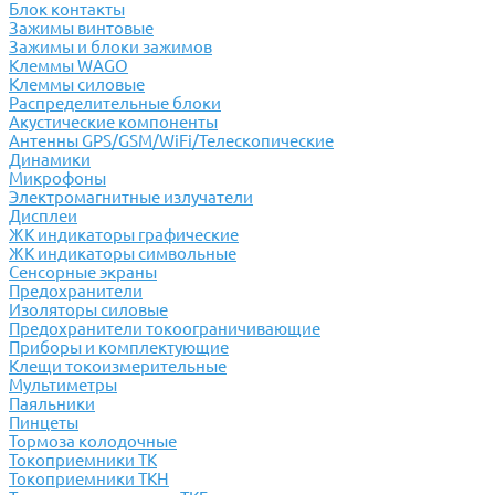
Блок контакты
Зажимы винтовые
Зажимы и блоки зажимов
Клеммы WAGO
Клеммы силовые
Распределительные блоки
Акустические компоненты
Антенны GPS/GSM/WiFi/Телескопические
Динамики
Микрофоны
Электромагнитные излучатели
Дисплеи
ЖК индикаторы графические
ЖК индикаторы символьные
Сенсорные экраны
Предохранители
Изоляторы силовые
Предохранители токоограничивающие
Приборы и комплектующие
Клещи токоизмерительные
Мультиметры
Паяльники
Пинцеты
Тормоза колодочные
Токоприемники ТК
Токоприемники ТКН