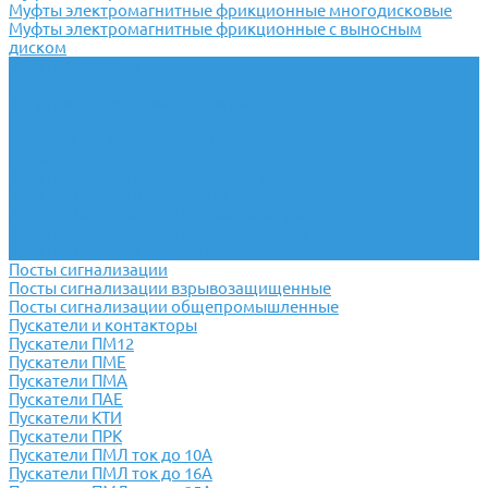
Муфты электромагнитные фрикционные многодисковые
Муфты электромагнитные фрикционные с выносным
диском
Электромагниты
Гидротолкатели
Катушки к электромагнитам различного типа
Муфты зубчатые
Муфты упругие втулочно-пальцевые
Сельсины
Электромагнитные блокировки и ключи
Электромагнитные клапаны
Электромагниты для гидроаппаратуры
Электромагниты для гидрораспределителей
Электромагниты тормозные
Посты сигнализации
Посты сигнализации взрывозащищенные
Посты сигнализации общепромышленные
Пускатели и контакторы
Пускатели ПМ12
Пускатели ПМЕ
Пускатели ПМА
Пускатели ПАЕ
Пускатели КТИ
Пускатели ПРК
Пускатели ПМЛ ток до 10А
Пускатели ПМЛ ток до 16А