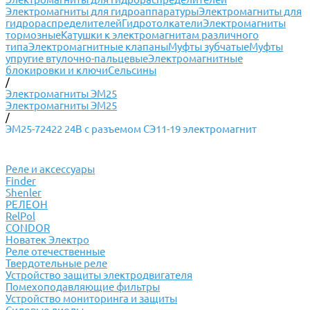
Электромагниты для гидроаппаратуры
Электромагниты для
гидрораспределителей
Гидротолкатели
Электромагниты
тормозные
Катушки к электромагнитам различного
типа
Электромагнитные клапаны
Муфты зубчатые
Муфты
упругие втулочно-пальцевые
Электромагнитные
блокировки и ключи
Сельсины
/
Электромагниты ЭМ25
Электромагниты ЭМ25
/
ЭМ25-72422 24В с разъемом СЭ11-19 электромагнит
Реле и аксессуары
Finder
Shenler
РЕЛЕОН
RelPol
CONDOR
Новатек Электро
Реле отечественные
Твердотельные реле
Устройство защиты электродвигателя
Помехоподавляющие фильтры
Устройство мониторинга и защиты