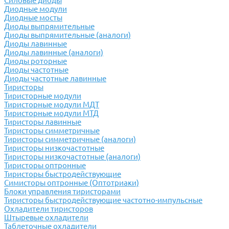
Силовые диоды
Диодные модули
Диодные мосты
Диоды выпрямительные
Диоды выпрямительные (аналоги)
Диоды лавинные
Диоды лавинные (аналоги)
Диоды роторные
Диоды частотные
Диоды частотные лавинные
Тиристоры
Тиристорные модули
Тиристорные модули МДТ
Тиристорные модули МТД
Тиристоры лавинные
Тиристоры симметричные
Тиристоры симметричные (аналоги)
Тиристоры низкочастотные
Тиристоры низкочастотные (аналоги)
Тиристоры оптронные
Тиристоры быстродействующие
Симисторы оптронные (Оптотриаки)
Блоки управления тиристорами
Тиристоры быстродействующие частотно-импульсные
Охладители тиристоров
Штыревые охладители
Таблеточные охладители