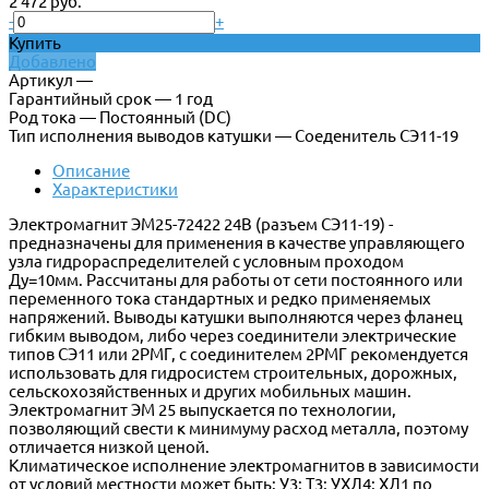
2 472 руб.
-
+
Купить
Добавлено
Артикул —
Гарантийный срок — 1 год
Род тока — Постоянный (DC)
Тип исполнения выводов катушки — Соеденитель СЭ11-19
Описание
Характеристики
Электромагнит ЭМ25-72422 24В (разъем СЭ11-19) -
предназначены для применения в качестве управляющего
узла гидрораспределителей с условным проходом
Ду=10мм. Рассчитаны для работы от сети постоянного или
переменного тока стандартных и редко применяемых
напряжений. Выводы катушки выполняются через фланец
гибким выводом, либо через соединители электрические
типов СЭ11 или 2РМГ, с соединителем 2РМГ рекомендуется
использовать для гидросистем строительных, дорожных,
сельскохозяйственных и других мобильных машин.
Электромагнит ЭМ 25 выпускается по технологии,
позволяющий свести к минимуму расход металла, поэтому
отличается низкой ценой.
Климатическое исполнение электромагнитов в зависимости
от условий местности может быть: У3; Т3; УХЛ4; ХЛ1 по