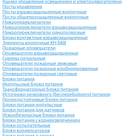
Ящики управления освещением и электродвигателями
Посты управления
Посты взрывозащищенные кнопочные
Посты общепромышленные кнопочные
Микропереключатели
Микропереключатели взрывозащищенные
Микропереключатели однополюсные
Блоки контактные взрывозащищенные
Элементы кнопочные КН-БКВ
Пожарные оповещатели
Оповещатели взрывозащищенные
Сирены сигнальные
Оповещатели пожарные звуковые
Оповещатели пожарные комбинированные
Оповещатели пожарные световые
Блоки питания
Импульсные блоки питания
Трансформаторные блоки питания
Источники резервного (бесперебойного) питания
Помехоустойчивые блоки питания
Блоки питания импульсные
Блоки питания для датчиков
Искробезопасные блоки питания
Блоки питания с корнеизвлечением
Блоки испытательные
Блоки конденсаторов
Блоки питания и заряда