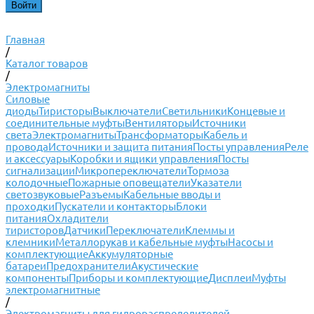
Главная
/
Каталог товаров
/
Электромагниты
Силовые
диоды
Тиристоры
Выключатели
Светильники
Концевые и
соединительные муфты
Вентиляторы
Источники
света
Электромагниты
Трансформаторы
Кабель и
провода
Источники и защита питания
Посты управления
Реле
и аксессуары
Коробки и ящики управления
Посты
сигнализации
Микропереключатели
Тормоза
колодочные
Пожарные оповещатели
Указатели
светозвуковые
Разъемы
Кабельные вводы и
проходки
Пускатели и контакторы
Блоки
питания
Охладители
тиристоров
Датчики
Переключатели
Клеммы и
клемники
Металлорукав и кабельные муфты
Насосы и
комплектующие
Аккумуляторные
батареи
Предохранители
Акустические
компоненты
Приборы и комплектующие
Дисплеи
Муфты
электромагнитные
/
Электромагниты для гидрораспределителей