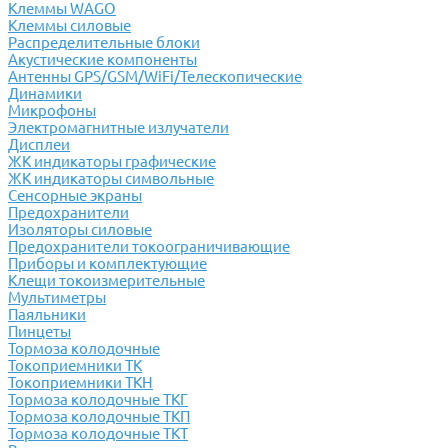
Клеммы WAGO
Клеммы силовые
Распределительные блоки
Акустические компоненты
Антенны GPS/GSM/WiFi/Телескопические
Динамики
Микрофоны
Электромагнитные излучатели
Дисплеи
ЖК индикаторы графические
ЖК индикаторы символьные
Сенсорные экраны
Предохранители
Изоляторы силовые
Предохранители токоограничивающие
Приборы и комплектующие
Клещи токоизмерительные
Мультиметры
Паяльники
Пинцеты
Тормоза колодочные
Токоприемники ТК
Токоприемники ТКН
Тормоза колодочные ТКГ
Тормоза колодочные ТКП
Тормоза колодочные ТКТ