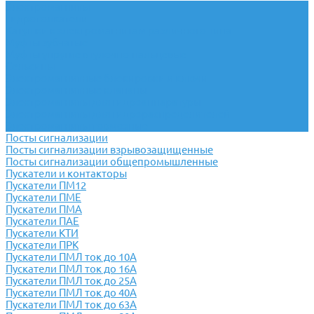
Электромагниты
Гидротолкатели
Катушки к электромагнитам различного типа
Муфты зубчатые
Муфты упругие втулочно-пальцевые
Сельсины
Электромагнитные блокировки и ключи
Электромагнитные клапаны
Электромагниты для гидроаппаратуры
Электромагниты для гидрораспределителей
Электромагниты тормозные
Посты сигнализации
Посты сигнализации взрывозащищенные
Посты сигнализации общепромышленные
Пускатели и контакторы
Пускатели ПМ12
Пускатели ПМЕ
Пускатели ПМА
Пускатели ПАЕ
Пускатели КТИ
Пускатели ПРК
Пускатели ПМЛ ток до 10А
Пускатели ПМЛ ток до 16А
Пускатели ПМЛ ток до 25А
Пускатели ПМЛ ток до 40А
Пускатели ПМЛ ток до 63А