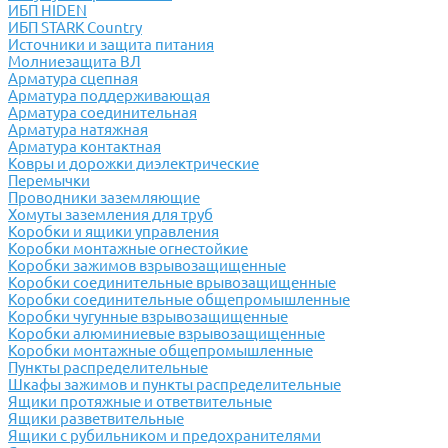
ИБП HIDEN
ИБП STARK Country
Источники и защита питания
Молниезащита ВЛ
Арматура сцепная
Арматура поддерживающая
Арматура соединительная
Арматура натяжная
Арматура контактная
Ковры и дорожки диэлектрические
Перемычки
Проводники заземляющие
Хомуты заземления для труб
Коробки и ящики управления
Коробки монтажные огнестойкие
Коробки зажимов взрывозащищенные
Коробки соединительные врывозащищенные
Коробки соединительные общепромышленные
Коробки чугунные взрывозащищенные
Коробки алюминиевые взрывозащищенные
Коробки монтажные общепромышленные
Пункты распределительные
Шкафы зажимов и пункты распределительные
Ящики протяжные и ответвительные
Ящики разветвительные
Ящики с рубильником и предохранителями