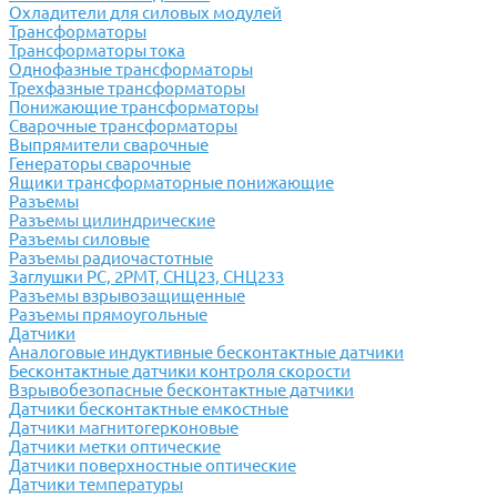
Охладители для силовых модулей
Трансформаторы
Трансформаторы тока
Однофазные трансформаторы
Трехфазные трансформаторы
Понижающие трансформаторы
Сварочные трансформаторы
Выпрямители сварочные
Генераторы сварочные
Ящики трансформаторные понижающие
Разъемы
Разъемы цилиндрические
Разъемы силовые
Разъемы радиочастотные
Заглушки РС, 2РМТ, СНЦ23, СНЦ233
Разъемы взрывозащищенные
Разъемы прямоугольные
Датчики
Аналоговые индуктивные бесконтактные датчики
Бесконтактные датчики контроля скорости
Взрывобезопасные бесконтактные датчики
Датчики бесконтактные емкостные
Датчики магнитогерконовые
Датчики метки оптические
Датчики поверхностные оптические
Датчики температуры