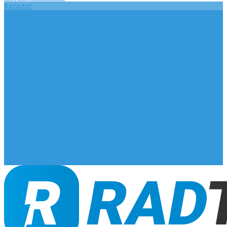
Каталог
Главная
О компании
Оплата и доставка
Документы
База знаний
Статьи
Сотрудничество
Контакты
...
Каталог
Главная
О компании
Оплата и доставка
Документы
База знаний
Статьи
Сотрудничество
Контакты