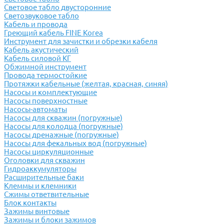
Световое табло двусторонние
Светозвуковое табло
Кабель и провода
Греющий кабель FINE Korea
Инструмент для зачистки и обрезки кабеля
Кабель акустический
Кабель силовой КГ
Обжимной инструмент
Провода термостойкие
Протяжки кабельные (желтая, красная, синяя)
Насосы и комплектующие
Насосы поверхностные
Насосы-автоматы
Насосы для скважин (погружные)
Насосы для колодца (погружные)
Насосы дренажные (погружные)
Насосы для фекальных вод (погружные)
Насосы циркуляционные
Оголовки для скважин
Гидроаккумуляторы
Расширительные баки
Клеммы и клемники
Cжимы ответвительные
Блок контакты
Зажимы винтовые
Зажимы и блоки зажимов