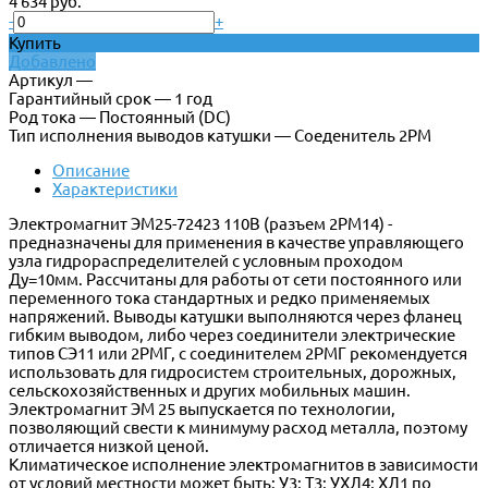
4 634 руб.
-
+
Купить
Добавлено
Артикул —
Гарантийный срок — 1 год
Род тока — Постоянный (DC)
Тип исполнения выводов катушки — Соеденитель 2РМ
Описание
Характеристики
Электромагнит ЭМ25-72423 110В (разъем 2РМ14) -
предназначены для применения в качестве управляющего
узла гидрораспределителей с условным проходом
Ду=10мм. Рассчитаны для работы от сети постоянного или
переменного тока стандартных и редко применяемых
напряжений. Выводы катушки выполняются через фланец
гибким выводом, либо через соединители электрические
типов СЭ11 или 2РМГ, с соединителем 2РМГ рекомендуется
использовать для гидросистем строительных, дорожных,
сельскохозяйственных и других мобильных машин.
Электромагнит ЭМ 25 выпускается по технологии,
позволяющий свести к минимуму расход металла, поэтому
отличается низкой ценой.
Климатическое исполнение электромагнитов в зависимости
от условий местности может быть: У3; Т3; УХЛ4; ХЛ1 по