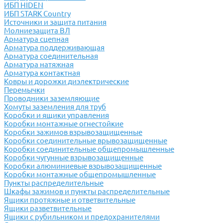
ИБП HIDEN
ИБП STARK Country
Источники и защита питания
Молниезащита ВЛ
Арматура сцепная
Арматура поддерживающая
Арматура соединительная
Арматура натяжная
Арматура контактная
Ковры и дорожки диэлектрические
Перемычки
Проводники заземляющие
Хомуты заземления для труб
Коробки и ящики управления
Коробки монтажные огнестойкие
Коробки зажимов взрывозащищенные
Коробки соединительные врывозащищенные
Коробки соединительные общепромышленные
Коробки чугунные взрывозащищенные
Коробки алюминиевые взрывозащищенные
Коробки монтажные общепромышленные
Пункты распределительные
Шкафы зажимов и пункты распределительные
Ящики протяжные и ответвительные
Ящики разветвительные
Ящики с рубильником и предохранителями