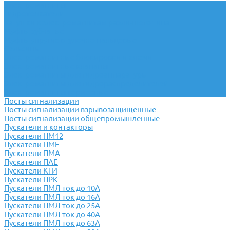
Электромагниты
Гидротолкатели
Катушки к электромагнитам различного типа
Муфты зубчатые
Муфты упругие втулочно-пальцевые
Сельсины
Электромагнитные блокировки и ключи
Электромагнитные клапаны
Электромагниты для гидроаппаратуры
Электромагниты для гидрораспределителей
Электромагниты тормозные
Посты сигнализации
Посты сигнализации взрывозащищенные
Посты сигнализации общепромышленные
Пускатели и контакторы
Пускатели ПМ12
Пускатели ПМЕ
Пускатели ПМА
Пускатели ПАЕ
Пускатели КТИ
Пускатели ПРК
Пускатели ПМЛ ток до 10А
Пускатели ПМЛ ток до 16А
Пускатели ПМЛ ток до 25А
Пускатели ПМЛ ток до 40А
Пускатели ПМЛ ток до 63А