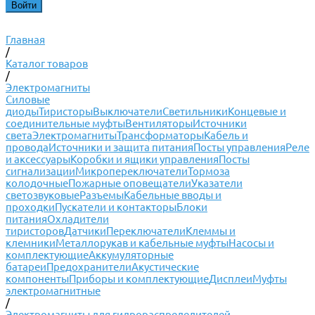
Главная
/
Каталог товаров
/
Электромагниты
Силовые
диоды
Тиристоры
Выключатели
Светильники
Концевые и
соединительные муфты
Вентиляторы
Источники
света
Электромагниты
Трансформаторы
Кабель и
провода
Источники и защита питания
Посты управления
Реле
и аксессуары
Коробки и ящики управления
Посты
сигнализации
Микропереключатели
Тормоза
колодочные
Пожарные оповещатели
Указатели
светозвуковые
Разъемы
Кабельные вводы и
проходки
Пускатели и контакторы
Блоки
питания
Охладители
тиристоров
Датчики
Переключатели
Клеммы и
клемники
Металлорукав и кабельные муфты
Насосы и
комплектующие
Аккумуляторные
батареи
Предохранители
Акустические
компоненты
Приборы и комплектующие
Дисплеи
Муфты
электромагнитные
/
Электромагниты для гидрораспределителей