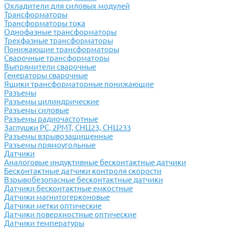
Охладители для силовых модулей
Трансформаторы
Трансформаторы тока
Однофазные трансформаторы
Трехфазные трансформаторы
Понижающие трансформаторы
Сварочные трансформаторы
Выпрямители сварочные
Генераторы сварочные
Ящики трансформаторные понижающие
Разъемы
Разъемы цилиндрические
Разъемы силовые
Разъемы радиочастотные
Заглушки РС, 2РМТ, СНЦ23, СНЦ233
Разъемы взрывозащищенные
Разъемы прямоугольные
Датчики
Аналоговые индуктивные бесконтактные датчики
Бесконтактные датчики контроля скорости
Взрывобезопасные бесконтактные датчики
Датчики бесконтактные емкостные
Датчики магнитогерконовые
Датчики метки оптические
Датчики поверхностные оптические
Датчики температуры