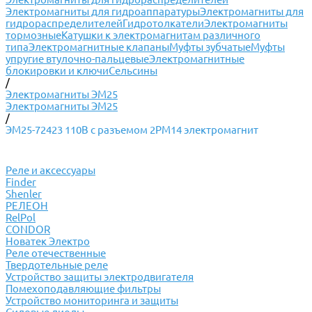
Электромагниты для гидроаппаратуры
Электромагниты для
гидрораспределителей
Гидротолкатели
Электромагниты
тормозные
Катушки к электромагнитам различного
типа
Электромагнитные клапаны
Муфты зубчатые
Муфты
упругие втулочно-пальцевые
Электромагнитные
блокировки и ключи
Сельсины
/
Электромагниты ЭМ25
Электромагниты ЭМ25
/
ЭМ25-72423 110В с разъемом 2РМ14 электромагнит
Реле и аксессуары
Finder
Shenler
РЕЛЕОН
RelPol
CONDOR
Новатек Электро
Реле отечественные
Твердотельные реле
Устройство защиты электродвигателя
Помехоподавляющие фильтры
Устройство мониторинга и защиты