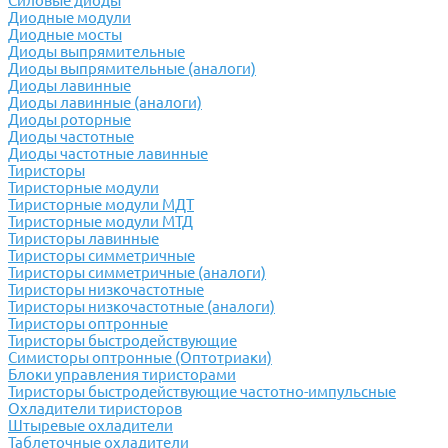
Силовые диоды
Диодные модули
Диодные мосты
Диоды выпрямительные
Диоды выпрямительные (аналоги)
Диоды лавинные
Диоды лавинные (аналоги)
Диоды роторные
Диоды частотные
Диоды частотные лавинные
Тиристоры
Тиристорные модули
Тиристорные модули МДТ
Тиристорные модули МТД
Тиристоры лавинные
Тиристоры симметричные
Тиристоры симметричные (аналоги)
Тиристоры низкочастотные
Тиристоры низкочастотные (аналоги)
Тиристоры оптронные
Тиристоры быстродействующие
Симисторы оптронные (Оптотриаки)
Блоки управления тиристорами
Тиристоры быстродействующие частотно-импульсные
Охладители тиристоров
Штыревые охладители
Таблеточные охладители