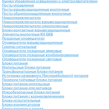
Ящики управления освещением и электродвигателями
Посты управления
Посты взрывозащищенные кнопочные
Посты общепромышленные кнопочные
Микропереключатели
Микропереключатели взрывозащищенные
Микропереключатели однополюсные
Блоки контактные взрывозащищенные
Элементы кнопочные КН-БКВ
Пожарные оповещатели
Оповещатели взрывозащищенные
Сирены сигнальные
Оповещатели пожарные звуковые
Оповещатели пожарные комбинированные
Оповещатели пожарные световые
Блоки питания
Импульсные блоки питания
Трансформаторные блоки питания
Источники резервного (бесперебойного) питания
Помехоустойчивые блоки питания
Блоки питания импульсные
Блоки питания для датчиков
Искробезопасные блоки питания
Блоки питания с корнеизвлечением
Блоки испытательные
Блоки конденсаторов
Блоки питания и заряда