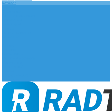
Каталог
Главная
О компании
Оплата и доставка
Документы
База знаний
Статьи
Сотрудничество
Контакты
...
Каталог
Главная
О компании
Оплата и доставка
Документы
База знаний
Статьи
Сотрудничество
Контакты