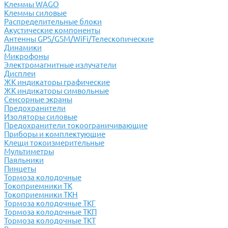
Клеммы WAGO
Клеммы силовые
Распределительные блоки
Акустические компоненты
Антенны GPS/GSM/WiFi/Телескопические
Динамики
Микрофоны
Электромагнитные излучатели
Дисплеи
ЖК индикаторы графические
ЖК индикаторы символьные
Сенсорные экраны
Предохранители
Изоляторы силовые
Предохранители токоограничивающие
Приборы и комплектующие
Клещи токоизмерительные
Мультиметры
Паяльники
Пинцеты
Тормоза колодочные
Токоприемники ТК
Токоприемники ТКН
Тормоза колодочные ТКГ
Тормоза колодочные ТКП
Тормоза колодочные ТКТ