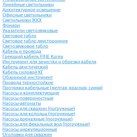
Линейные светильники
Архитектурное освещение
Офисные светильники
Светильники ЖКХ
Фонари
Указатели светозвуковые
Световое табло
Световое табло двусторонние
Светозвуковое табло
Кабель и провода
Греющий кабель FINE Korea
Инструмент для зачистки и обрезки кабеля
Кабель акустический
Кабель силовой КГ
Обжимной инструмент
Провода термостойкие
Протяжки кабельные (желтая, красная, синяя)
Насосы и комплектующие
Насосы поверхностные
Насосы-автоматы
Насосы для скважин (погружные)
Насосы для колодца (погружные)
Насосы дренажные (погружные)
Насосы для фекальных вод (погружные)
Насосы циркуляционные
Оголовки для скважин