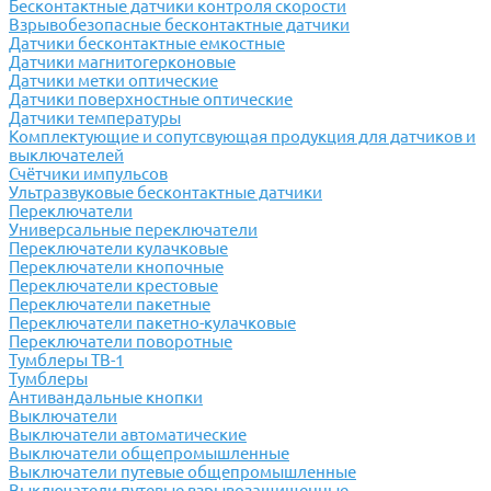
Бесконтактные датчики контроля скорости
Взрывобезопасные бесконтактные датчики
Датчики бесконтактные емкостные
Датчики магнитогерконовые
Датчики метки оптические
Датчики поверхностные оптические
Датчики температуры
Комплектующие и сопутсвующая продукция для датчиков и
выключателей
Счётчики импульсов
Ультразвуковые бесконтактные датчики
Переключатели
Универсальные переключатели
Переключатели кулачковые
Переключатели кнопочные
Переключатели крестовые
Переключатели пакетные
Переключатели пакетно-кулачковые
Переключатели поворотные
Тумблеры ТВ-1
Тумблеры
Антивандальные кнопки
Выключатели
Выключатели автоматические
Выключатели общепромышленные
Выключатели путевые общепромышленные
Выключатели путевые взрывозащищенные