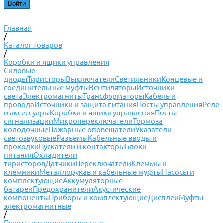
Главная
/
Каталог товаров
/
Коробки и ящики управления
Силовые
диоды
Тиристоры
Выключатели
Светильники
Концевые и
соединительные муфты
Вентиляторы
Источники
света
Электромагниты
Трансформаторы
Кабель и
провода
Источники и защита питания
Посты управления
Реле
и аксессуары
Коробки и ящики управления
Посты
сигнализации
Микропереключатели
Тормоза
колодочные
Пожарные оповещатели
Указатели
светозвуковые
Разъемы
Кабельные вводы и
проходки
Пускатели и контакторы
Блоки
питания
Охладители
тиристоров
Датчики
Переключатели
Клеммы и
клемники
Металлорукав и кабельные муфты
Насосы и
комплектующие
Аккумуляторные
батареи
Предохранители
Акустические
компоненты
Приборы и комплектующие
Дисплеи
Муфты
электромагнитные
/
Пункты распределительные