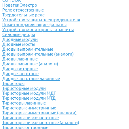
CONDOR
Новатек Электро
Реле отечественные
Твердотельные реле
Устройство защиты электродвигателя
Помехоподавляющие фильтры
Устройство мониторинга и защиты
Силовые диоды
Диодные модули
Диодные мосты
Диоды выпрямительные
Диоды выпрямительные (аналоги)
Диоды лавинные
Диоды лавинные (аналоги)
Диоды роторные
Диоды частотные
Диоды частотные лавинные
Тиристоры
Тиристорные модули
Тиристорные модули МДТ
Тиристорные модули МТД
Тиристоры лавинные
Тиристоры симметричные
Тиристоры симметричные (аналоги)
Тиристоры низкочастотные
Тиристоры низкочастотные (аналоги)
Тиристоры оптронные