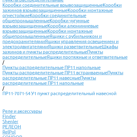
Коробки соединительные врывозащищенные
Коробки
зажимов взрывозащищенные
Коробки монтажные
огнестойкие
Коробки соединительные
общепромышленные
Коробки чугунные
взрывозащищенные
Коробки алюминиевые
взрывозащищенные
Коробки монтажные
общепромышленные
Ящики с рубильником и
предохранителями
Ящики управления освещением и
электродвигателями
Ящики разветвительные
Шкафы
зажимов и пункты распределительные
Пункты
распределительные
Ящики протяжные и ответвительные
/
Пункты распределительные ПР11 напольные
Пункты распределительные ПР11 встраиваемые
Пункты
распределительные ПР11 навесные
Пункты
распределительные ПР11 напольные
/
ПР11-7071-54 У1 пункт распределительный навесной
Реле и аксессуары
Finder
Shenler
РЕЛЕОН
RelPol