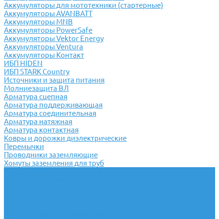
Аккумуляторы для мототехники (стартерные)
Аккумуляторы AVANBATT
Аккумуляторы MNB
Аккумуляторы PowerSafe
Аккумуляторы Vektor Energy
Аккумуляторы Ventura
Аккумуляторы Контакт
ИБП HIDEN
ИБП STARK Country
Источники и защита питания
Молниезащита ВЛ
Арматура сцепная
Арматура поддерживающая
Арматура соединительная
Арматура натяжная
Арматура контактная
Ковры и дорожки диэлектрические
Перемычки
Проводники заземляющие
Хомуты заземления для труб
Коробки и ящики управления
Коробки монтажные огнестойкие
Коробки зажимов взрывозащищенные
Коробки соединительные врывозащищенные
Коробки соединительные общепромышленные
Коробки чугунные взрывозащищенные