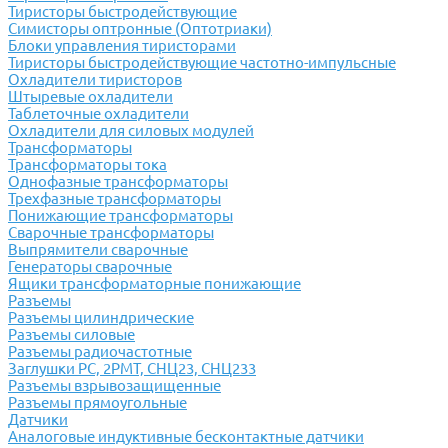
Тиристоры быстродействующие
Симисторы оптронные (Оптотриаки)
Блоки управления тиристорами
Тиристоры быстродействующие частотно-импульсные
Охладители тиристоров
Штыревые охладители
Таблеточные охладители
Охладители для силовых модулей
Трансформаторы
Трансформаторы тока
Однофазные трансформаторы
Трехфазные трансформаторы
Понижающие трансформаторы
Сварочные трансформаторы
Выпрямители сварочные
Генераторы сварочные
Ящики трансформаторные понижающие
Разъемы
Разъемы цилиндрические
Разъемы силовые
Разъемы радиочастотные
Заглушки РС, 2РМТ, СНЦ23, СНЦ233
Разъемы взрывозащищенные
Разъемы прямоугольные
Датчики
Аналоговые индуктивные бесконтактные датчики