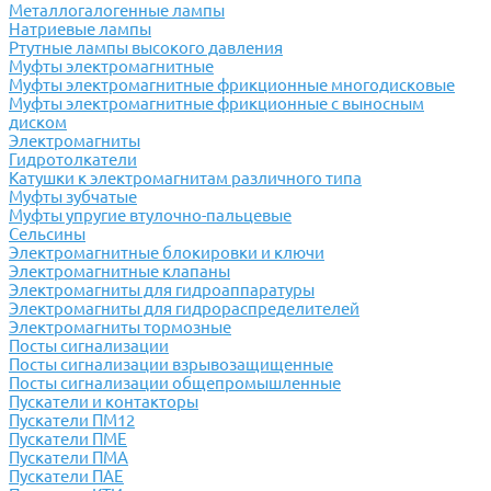
Металлогалогенные лампы
Натриевые лампы
Ртутные лампы высокого давления
Муфты электромагнитные
Муфты электромагнитные фрикционные многодисковые
Муфты электромагнитные фрикционные с выносным
диском
Электромагниты
Гидротолкатели
Катушки к электромагнитам различного типа
Муфты зубчатые
Муфты упругие втулочно-пальцевые
Сельсины
Электромагнитные блокировки и ключи
Электромагнитные клапаны
Электромагниты для гидроаппаратуры
Электромагниты для гидрораспределителей
Электромагниты тормозные
Посты сигнализации
Посты сигнализации взрывозащищенные
Посты сигнализации общепромышленные
Пускатели и контакторы
Пускатели ПМ12
Пускатели ПМЕ
Пускатели ПМА
Пускатели ПАЕ