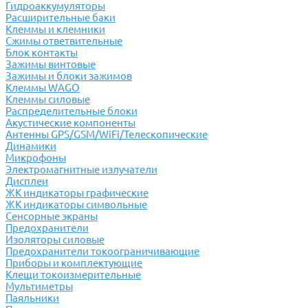
Гидроаккумуляторы
Расширительные баки
Клеммы и клемники
Cжимы ответвительные
Блок контакты
Зажимы винтовые
Зажимы и блоки зажимов
Клеммы WAGO
Клеммы силовые
Распределительные блоки
Акустические компоненты
Антенны GPS/GSM/WiFi/Телескопические
Динамики
Микрофоны
Электромагнитные излучатели
Дисплеи
ЖК индикаторы графические
ЖК индикаторы символьные
Сенсорные экраны
Предохранители
Изоляторы силовые
Предохранители токоограничивающие
Приборы и комплектующие
Клещи токоизмерительные
Мультиметры
Паяльники