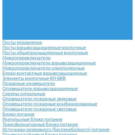
Коробки алюминиевые взрывозащищенные
Коробки монтажные общепромышленные
Пункты распределительные
Шкафы зажимов и пункты распределительные
Ящики протяжные и ответвительные
Ящики разветвительные
Ящики с рубильником и предохранителями
Ящики управления освещением и электродвигателями
Посты управления
Посты взрывозащищенные кнопочные
Посты общепромышленные кнопочные
Микропереключатели
Микропереключатели взрывозащищенные
Микропереключатели однополюсные
Блоки контактные взрывозащищенные
Элементы кнопочные КН-БКВ
Пожарные оповещатели
Оповещатели взрывозащищенные
Сирены сигнальные
Оповещатели пожарные звуковые
Оповещатели пожарные комбинированные
Оповещатели пожарные световые
Блоки питания
Импульсные блоки питания
Трансформаторные блоки питания
Источники резервного (бесперебойного) питания
Помехоустойчивые блоки питания