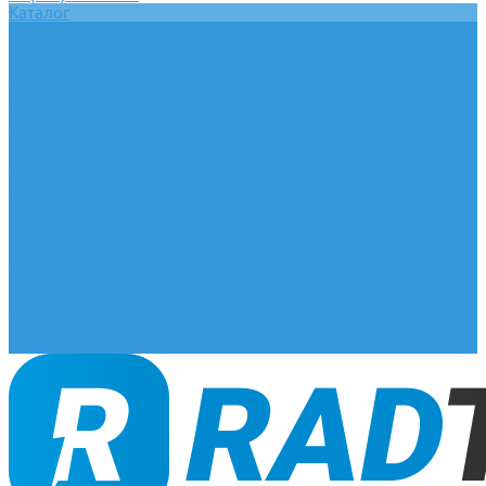
Каталог
Главная
О компании
Оплата и доставка
Документы
База знаний
Статьи
Сотрудничество
Контакты
...
Каталог
Главная
О компании
Оплата и доставка
Документы
База знаний
Статьи
Сотрудничество
Контакты