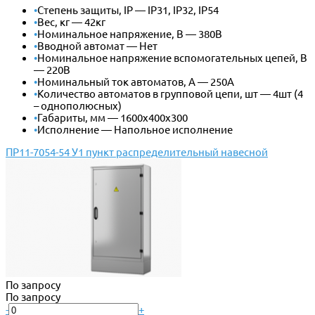
•
Степень защиты, IP — IP31, IP32, IP54
•
Вес, кг — 42кг
•
Номинальное напряжение, В — 380В
•
Вводной автомат — Нет
•
Номинальное напряжение вспомогательных цепей, В
— 220В
•
Номинальный ток автоматов, А — 250А
•
Количество автоматов в групповой цепи, шт — 4шт (4
– однополюсных)
•
Габариты, мм — 1600х400х300
•
Исполнение — Напольное исполнение
ПР11-7054-54 У1 пункт распределительный навесной
По запросу
По запросу
-
+