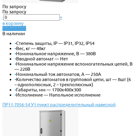
По запросу
По запросу
-
+
в корзину
добавлено
В наличии
•
Степень защиты, IP — IP31, IP32, IP54
•
Вес, кг — 48кг
•
Номинальное напряжение, В — 380В
•
Вводной автомат — Нет
•
Номинальное напряжение вспомогательных цепей, В
— 220В
•
Номинальный ток автоматов, А — 250А
•
Количество автоматов в групповой цепи, шт — 8шт (6
– однополюсных, 2 – трехполюсных)
•
Габариты, мм — 1700х400х300
•
Исполнение — Напольное исполнение
ПР11-7056-54 У1 пункт распределительный навесной