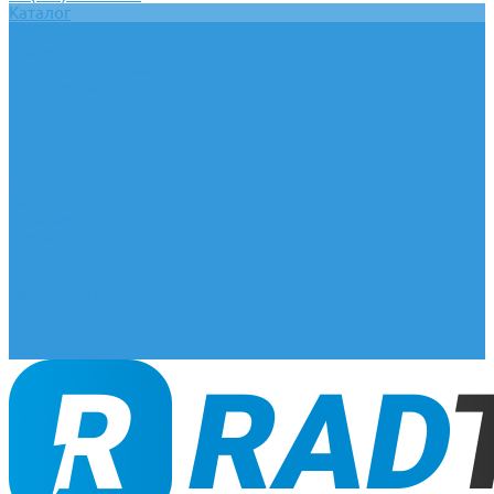
Каталог
Главная
О компании
Оплата и доставка
Документы
База знаний
Статьи
Сотрудничество
Контакты
...
Каталог
Главная
О компании
Оплата и доставка
Документы
База знаний
Статьи
Сотрудничество
Контакты