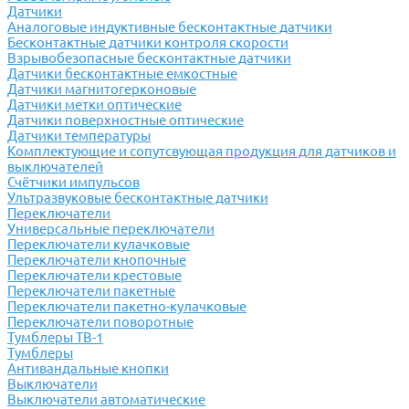
Датчики
Аналоговые индуктивные бесконтактные датчики
Бесконтактные датчики контроля скорости
Взрывобезопасные бесконтактные датчики
Датчики бесконтактные емкостные
Датчики магнитогерконовые
Датчики метки оптические
Датчики поверхностные оптические
Датчики температуры
Комплектующие и сопутсвующая продукция для датчиков и
выключателей
Счётчики импульсов
Ультразвуковые бесконтактные датчики
Переключатели
Универсальные переключатели
Переключатели кулачковые
Переключатели кнопочные
Переключатели крестовые
Переключатели пакетные
Переключатели пакетно-кулачковые
Переключатели поворотные
Тумблеры ТВ-1
Тумблеры
Антивандальные кнопки
Выключатели
Выключатели автоматические