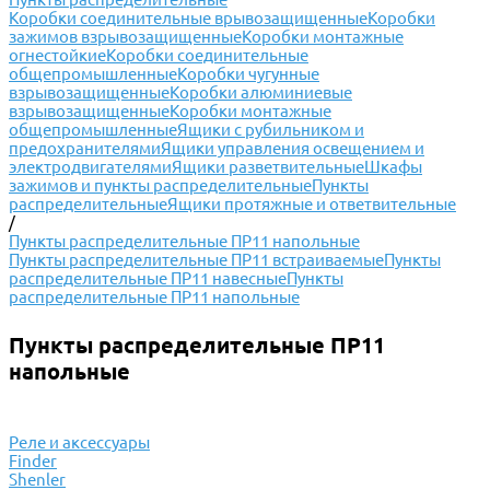
Коробки соединительные врывозащищенные
Коробки
зажимов взрывозащищенные
Коробки монтажные
огнестойкие
Коробки соединительные
общепромышленные
Коробки чугунные
взрывозащищенные
Коробки алюминиевые
взрывозащищенные
Коробки монтажные
общепромышленные
Ящики с рубильником и
предохранителями
Ящики управления освещением и
электродвигателями
Ящики разветвительные
Шкафы
зажимов и пункты распределительные
Пункты
распределительные
Ящики протяжные и ответвительные
/
Пункты распределительные ПР11 напольные
Пункты распределительные ПР11 встраиваемые
Пункты
распределительные ПР11 навесные
Пункты
распределительные ПР11 напольные
Пункты распределительные ПР11
напольные
Реле и аксессуары
Finder
Shenler