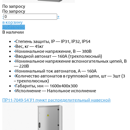
По запросу
По запросу
-
+
в корзину
добавлено
В наличии
•
Степень защиты, IP — IP31, IP32, IP54
•
Вес, кг — 45кг
•
Номинальное напряжение, В — 380В
•
Вводной автомат — 160А (трехполюсный)
•
Номинальное напряжение вспомогательных цепей, В
— 220В
•
Номинальный ток автоматов, А — 160А
•
Количество автоматов в групповой цепи, шт — 3шт (3
– трехполюсных)
•
Габариты, мм — 1600х400х300
•
Исполнение — Напольное исполнение
ПР11-7049-54 У1 пункт распределительный навесной