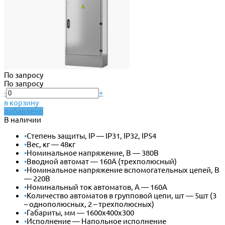
По запросу
По запросу
-
+
в корзину
добавлено
В наличии
•
Степень защиты, IP — IP31, IP32, IP54
•
Вес, кг — 48кг
•
Номинальное напряжение, В — 380В
•
Вводной автомат — 160А (трехполюсный)
•
Номинальное напряжение вспомогательных цепей, В
— 220В
•
Номинальный ток автоматов, А — 160А
•
Количество автоматов в групповой цепи, шт — 5шт (3
– однополюсных, 2 – трехполюсных)
•
Габариты, мм — 1600х400х300
•
Исполнение — Напольное исполнение