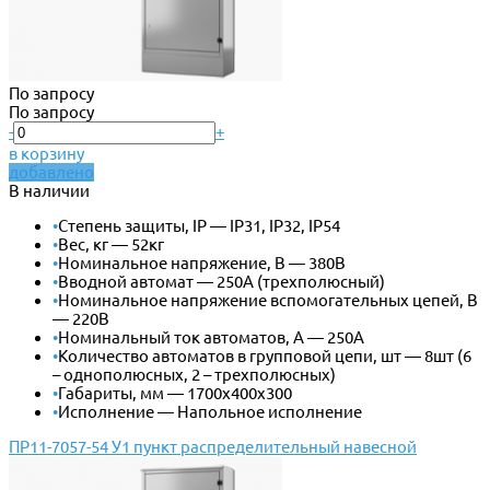
По запросу
По запросу
-
+
в корзину
добавлено
В наличии
•
Степень защиты, IP — IP31, IP32, IP54
•
Вес, кг — 52кг
•
Номинальное напряжение, В — 380В
•
Вводной автомат — 250А (трехполюсный)
•
Номинальное напряжение вспомогательных цепей, В
— 220В
•
Номинальный ток автоматов, А — 250А
•
Количество автоматов в групповой цепи, шт — 8шт (6
– однополюсных, 2 – трехполюсных)
•
Габариты, мм — 1700х400х300
•
Исполнение — Напольное исполнение
ПР11-7057-54 У1 пункт распределительный навесной