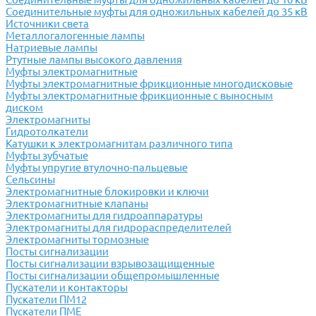
Соединительные муфты для одножильных кабелей до 35 кВ
Источники света
Металлогалогенные лампы
Натриевые лампы
Ртутные лампы высокого давления
Муфты электромагнитные
Муфты электромагнитные фрикционные многодисковые
Муфты электромагнитные фрикционные с выносным
диском
Электромагниты
Гидротолкатели
Катушки к электромагнитам различного типа
Муфты зубчатые
Муфты упругие втулочно-пальцевые
Сельсины
Электромагнитные блокировки и ключи
Электромагнитные клапаны
Электромагниты для гидроаппаратуры
Электромагниты для гидрораспределителей
Электромагниты тормозные
Посты сигнализации
Посты сигнализации взрывозащищенные
Посты сигнализации общепромышленные
Пускатели и контакторы
Пускатели ПМ12
Пускатели ПМЕ