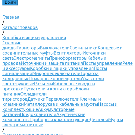
Главная
/
Каталог товаров
/
Коробки и ящики управления
Силовые
диоды
Тиристоры
Выключатели
Светильники
Концевые и
соединительные муфты
Вентиляторы
Источники
света
Электромагниты
Трансформаторы
Кабель и
провода
Источники и защита питания
Посты управления
Реле
и аксессуары
Коробки и ящики управления
Посты
сигнализации
Микропереключатели
Тормоза
колодочные
Пожарные оповещатели
Указатели
светозвуковые
Разъемы
Кабельные вводы и
проходки
Пускатели и контакторы
Блоки
питания
Охладители
тиристоров
Датчики
Переключатели
Клеммы и
клемники
Металлорукав и кабельные муфты
Насосы и
комплектующие
Аккумуляторные
батареи
Предохранители
Акустические
компоненты
Приборы и комплектующие
Дисплеи
Муфты
электромагнитные
/
Пункты распределительные