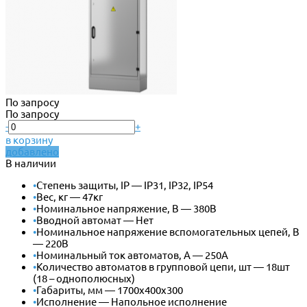
По запросу
По запросу
-
+
в корзину
добавлено
В наличии
•
Степень защиты, IP — IP31, IP32, IP54
•
Вес, кг — 47кг
•
Номинальное напряжение, В — 380В
•
Вводной автомат — Нет
•
Номинальное напряжение вспомогательных цепей, В
— 220В
•
Номинальный ток автоматов, А — 250А
•
Количество автоматов в групповой цепи, шт — 18шт
(18 – однополюсных)
•
Габариты, мм — 1700х400х300
•
Исполнение — Напольное исполнение