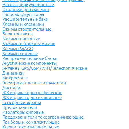
Насосы циркуляционные
Оголовки для скважин
Гидроаккумуляторы
Расширительные баки
Клеммы и клемники
Cжимы ответвительные
Блок контакты
Зажимы винтовые
Зажимы и блоки зажимов
Клеммы WAGO
Клеммы силовые
Распределительные блоки
Акустические компоненты
Антенны GPS/GSM/WiFi/Телескопические
Динамики
Микрофоны
Электромагнитные излучатели
Дисплеи
ЖК индикаторы графические
ЖК индикаторы символьные
Сенсорные экраны
Предохранители
Изоляторы силовые
Предохранители токоограничивающие
Приборы и комплектующие
Клещи токоизмерительные