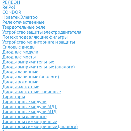
РЕЛЕОН
RelPol
CONDOR
Новатек Электро
Реле отечественные
Твердотельные реле
Устройство защиты электродвигателя
Помехоподавляющие фильтры
Устройство мониторинга и защиты
Силовые диоды
Диодные модули
Диодные мосты
Диоды выпрямительные
Диоды выпрямительные (аналоги)
Диоды лавинные
Диоды лавинные (аналоги)
Диоды роторные
Диоды частотные
Диоды частотные лавинные
Тиристоры
Тиристорные модули
Тиристорные модули МДТ
Тиристорные модули МТД
Тиристоры лавинные
Тиристоры симметричные
Тиристоры симметричные (аналоги)