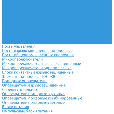
Коробки соединительные общепромышленные
Коробки чугунные взрывозащищенные
Коробки алюминиевые взрывозащищенные
Коробки монтажные общепромышленные
Пункты распределительные
Шкафы зажимов и пункты распределительные
Ящики протяжные и ответвительные
Ящики разветвительные
Ящики с рубильником и предохранителями
Ящики управления освещением и электродвигателями
Посты управления
Посты взрывозащищенные кнопочные
Посты общепромышленные кнопочные
Микропереключатели
Микропереключатели взрывозащищенные
Микропереключатели однополюсные
Блоки контактные взрывозащищенные
Элементы кнопочные КН-БКВ
Пожарные оповещатели
Оповещатели взрывозащищенные
Сирены сигнальные
Оповещатели пожарные звуковые
Оповещатели пожарные комбинированные
Оповещатели пожарные световые
Блоки питания
Импульсные блоки питания