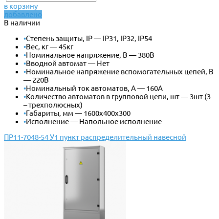
в корзину
добавлено
В наличии
•
Степень защиты, IP — IP31, IP32, IP54
•
Вес, кг — 45кг
•
Номинальное напряжение, В — 380В
•
Вводной автомат — Нет
•
Номинальное напряжение вспомогательных цепей, В
— 220В
•
Номинальный ток автоматов, А — 160А
•
Количество автоматов в групповой цепи, шт — 3шт (3
– трехполюсных)
•
Габариты, мм — 1600х400х300
•
Исполнение — Напольное исполнение
ПР11-7048-54 У1 пункт распределительный навесной