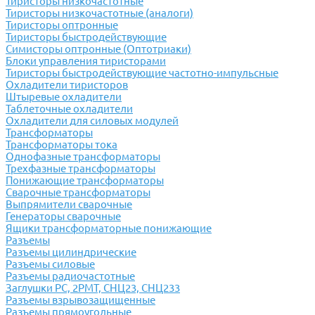
Тиристоры низкочастотные
Тиристоры низкочастотные (аналоги)
Тиристоры оптронные
Тиристоры быстродействующие
Симисторы оптронные (Оптотриаки)
Блоки управления тиристорами
Тиристоры быстродействующие частотно-импульсные
Охладители тиристоров
Штыревые охладители
Таблеточные охладители
Охладители для силовых модулей
Трансформаторы
Трансформаторы тока
Однофазные трансформаторы
Трехфазные трансформаторы
Понижающие трансформаторы
Сварочные трансформаторы
Выпрямители сварочные
Генераторы сварочные
Ящики трансформаторные понижающие
Разъемы
Разъемы цилиндрические
Разъемы силовые
Разъемы радиочастотные
Заглушки РС, 2РМТ, СНЦ23, СНЦ233
Разъемы взрывозащищенные
Разъемы прямоугольные