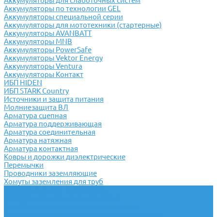
Аккумуляторы для слаботочных систем
Аккумуляторы по технологии GEL
Аккумуляторы специальной серии
Аккумуляторы для мототехники (стартерные)
Аккумуляторы AVANBATT
Аккумуляторы MNB
Аккумуляторы PowerSafe
Аккумуляторы Vektor Energy
Аккумуляторы Ventura
Аккумуляторы Контакт
ИБП HIDEN
ИБП STARK Country
Источники и защита питания
Молниезащита ВЛ
Арматура сцепная
Арматура поддерживающая
Арматура соединительная
Арматура натяжная
Арматура контактная
Ковры и дорожки диэлектрические
Перемычки
Проводники заземляющие
Хомуты заземления для труб
Коробки и ящики управления
Коробки монтажные огнестойкие
Коробки зажимов взрывозащищенные
Коробки соединительные врывозащищенные