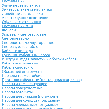
Светильники
Уличные светильники
Универсальные светильники
Линейные светильники
Архитектурное освещение
Офисные светильники
Светильники ЖКХ
Фонари
Указатели светозвуковые
Световое табло
Световое табло двусторонние
Светозвуковое табло
Кабель и провода
Греющий кабель FINE Korea
Инструмент для зачистки и обрезки кабеля
Кабель акустический
Кабель силовой КГ
Обжимной инструмент
Провода термостойкие
Протяжки кабельные (желтая, красная, синяя)
Насосы и комплектующие
Насосы поверхностные
Насосы-автоматы
Насосы для скважин (погружные)
Насосы для колодца (погружные)
Насосы дренажные (погружные)
Насосы для фекальных вод (погружные)