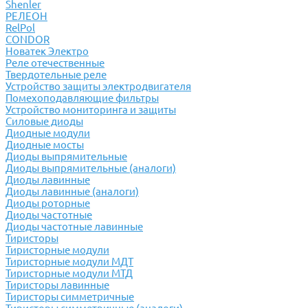
Shenler
РЕЛЕОН
RelPol
CONDOR
Новатек Электро
Реле отечественные
Твердотельные реле
Устройство защиты электродвигателя
Помехоподавляющие фильтры
Устройство мониторинга и защиты
Силовые диоды
Диодные модули
Диодные мосты
Диоды выпрямительные
Диоды выпрямительные (аналоги)
Диоды лавинные
Диоды лавинные (аналоги)
Диоды роторные
Диоды частотные
Диоды частотные лавинные
Тиристоры
Тиристорные модули
Тиристорные модули МДТ
Тиристорные модули МТД
Тиристоры лавинные
Тиристоры симметричные