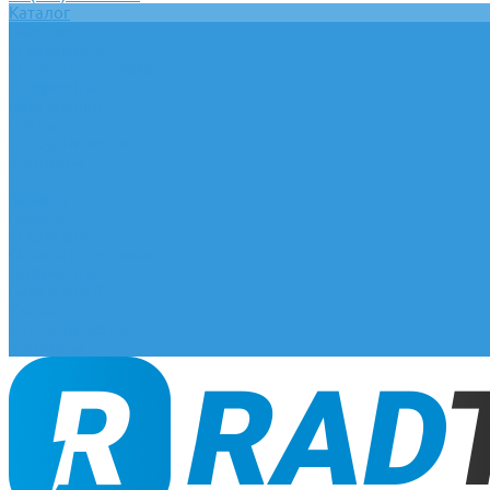
Каталог
Главная
О компании
Оплата и доставка
Документы
База знаний
Статьи
Сотрудничество
Контакты
...
Каталог
Главная
О компании
Оплата и доставка
Документы
База знаний
Статьи
Сотрудничество
Контакты