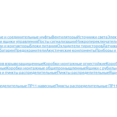
е и соединительные муфты
Вентиляторы
Источники света
Элек
и ящики управления
Посты сигнализации
Микропереключател
ли и контакторы
Блоки питания
Охладители тиристоров
Датчик
батареи
Предохранители
Акустические компоненты
Приборы и
мов взрывозащищенные
Коробки монтажные огнестойкие
Коро
ные
Коробки монтажные общепромышленные
Ящики с рубиль
 и пункты распределительные
Пункты распределительные
Ящи
ределительные ПР11 навесные
Пункты распределительные ПР1