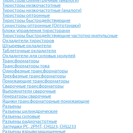
Тиристоры симметричные (аналоги)
Тиристоры низкочастотные
Тиристоры низкочастотные (аналоги)
Тиристоры оптронные
Тиристоры быстродействующие
Симисторы оптронные (Оптотриаки)
Блоки управления тиристорами
Тиристоры быстродействующие частотно-импульсные
Охладители тиристоров
Штыревые охладители
Таблеточные охладители
Охладители для силовых модулей
Трансформаторы
Трансформаторы тока
Однофазные трансформаторы
Трехфазные трансформаторы
Понижающие трансформаторы
Сварочные трансформаторы
Выпрямители сварочные
Генераторы сварочные
Ящики трансформаторные понижающие
Разъемы
Разъемы цилиндрические
Разъемы силовые
Разъемы радиочастотные
Заглушки РС, 2РМТ, СНЦ23, СНЦ233
Разъемы взрывозащищенные