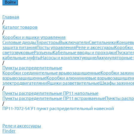
Главная
/
Каталог товаров
/
Коробки и ящики управления
Силовые диоды
Тиристоры
Выключатели
Светильники
Концевы
защита питания
Посты управления
Реле и аксессуары
Коробки 
светозвуковые
Разъемы
Кабельные вводы и проходки
Пускате
кабельные муфты
Насосы и комплектующие
Аккумуляторные 
/
Пункты распределительные
Коробки соединительные врывозащищенные
Коробки зажи
взрывозащищенные
Коробки алюминиевые взрывозащищен
электродвигателями
Ящики разветвительные
Шкафы зажимов
/
Пункты распределительные ПР11 напольные
Пункты распределительные ПР11 встраиваемые
Пункты расп
/
ПР11-7072-54 У1 пункт распределительный навесной
Реле и аксессуары
Finder