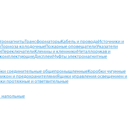
тромагниты
Трансформаторы
Кабель и провода
Источники и
и
Тормоза колодочные
Пожарные оповещатели
Указатели
и
Переключатели
Клеммы и клемники
Металлорукав и
 комплектующие
Дисплеи
Муфты электромагнитные
бки соединительные общепромышленные
Коробки чугунные
ником и предохранителями
Ящики управления освещением и
ки протяжные и ответвительные
1 напольные