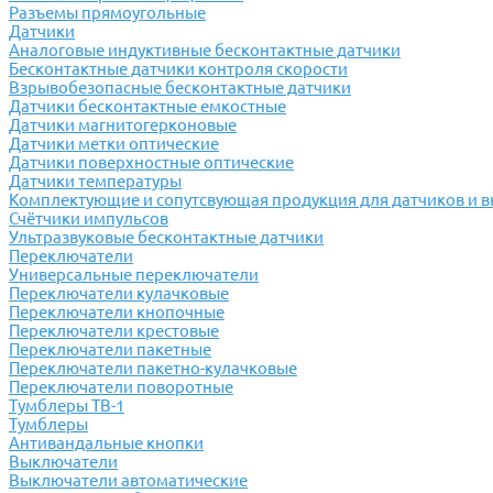
Разъемы прямоугольные
Датчики
Аналоговые индуктивные бесконтактные датчики
Бесконтактные датчики контроля скорости
Взрывобезопасные бесконтактные датчики
Датчики бесконтактные емкостные
Датчики магнитогерконовые
Датчики метки оптические
Датчики поверхностные оптические
Датчики температуры
Комплектующие и сопутсвующая продукция для датчиков и 
Счётчики импульсов
Ультразвуковые бесконтактные датчики
Переключатели
Универсальные переключатели
Переключатели кулачковые
Переключатели кнопочные
Переключатели крестовые
Переключатели пакетные
Переключатели пакетно-кулачковые
Переключатели поворотные
Тумблеры ТВ-1
Тумблеры
Антивандальные кнопки
Выключатели
Выключатели автоматические