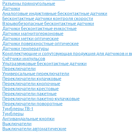
Разъемы прямоугольные
Датчики
Аналоговые индуктивные бесконтактные датчики
Бесконтактные датчики контроля скорости
Взрывобезопасные бесконтактные датчики
Датчики бесконтактные емкостные
Датчики магнитогерконовые
Датчики метки оптические
Датчики поверхностные оптические
Датчики температуры
Комплектующие и сопутсвующая продукция для датчиков и 
Счётчики импульсов
Ультразвуковые бесконтактные датчики
Переключатели
Универсальные переключатели
Переключатели кулачковые
Переключатели кнопочные
Переключатели крестовые
Переключатели пакетные
Переключатели пакетно-кулачковые
Переключатели поворотные
Тумблеры ТВ-1
Тумблеры
Антивандальные кнопки
Выключатели
Выключатели автоматические