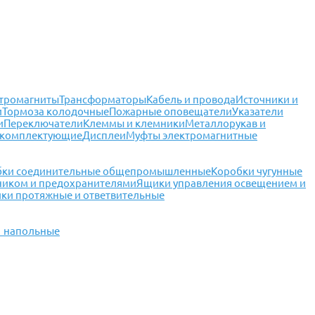
тромагниты
Трансформаторы
Кабель и провода
Источники и
и
Тормоза колодочные
Пожарные оповещатели
Указатели
и
Переключатели
Клеммы и клемники
Металлорукав и
 комплектующие
Дисплеи
Муфты электромагнитные
бки соединительные общепромышленные
Коробки чугунные
ником и предохранителями
Ящики управления освещением и
ки протяжные и ответвительные
1 напольные