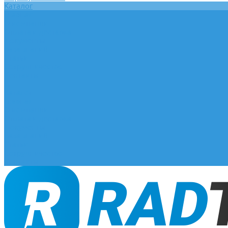
Каталог
Главная
О компании
Оплата и доставка
Документы
База знаний
Статьи
Сотрудничество
Контакты
...
Каталог
Главная
О компании
Оплата и доставка
Документы
База знаний
Статьи
Сотрудничество
Контакты