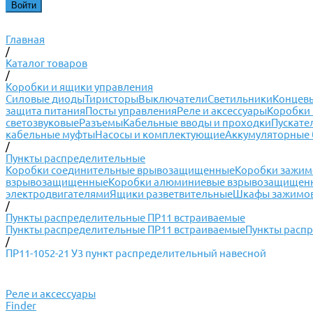
Главная
/
Каталог товаров
/
Коробки и ящики управления
Силовые диоды
Тиристоры
Выключатели
Светильники
Концевы
защита питания
Посты управления
Реле и аксессуары
Коробки 
светозвуковые
Разъемы
Кабельные вводы и проходки
Пускате
кабельные муфты
Насосы и комплектующие
Аккумуляторные 
/
Пункты распределительные
Коробки соединительные врывозащищенные
Коробки зажи
взрывозащищенные
Коробки алюминиевые взрывозащищен
электродвигателями
Ящики разветвительные
Шкафы зажимов
/
Пункты распределительные ПР11 встраиваемые
Пункты распределительные ПР11 встраиваемые
Пункты расп
/
ПР11-1052-21 У3 пункт распределительный навесной
Реле и аксессуары
Finder