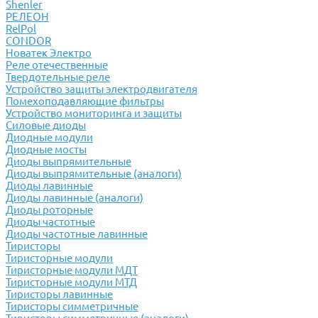
Shenler
РЕЛЕОН
RelPol
CONDOR
Новатек Электро
Реле отечественные
Твердотельные реле
Устройство защиты электродвигателя
Помехоподавляющие фильтры
Устройство мониторинга и защиты
Силовые диоды
Диодные модули
Диодные мосты
Диоды выпрямительные
Диоды выпрямительные (аналоги)
Диоды лавинные
Диоды лавинные (аналоги)
Диоды роторные
Диоды частотные
Диоды частотные лавинные
Тиристоры
Тиристорные модули
Тиристорные модули МДТ
Тиристорные модули МТД
Тиристоры лавинные
Тиристоры симметричные