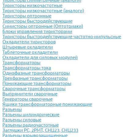
Тиристоры симметричные (аналоги)
Тиристоры низкочастотные
Тиристоры низкочастотные (аналоги)
Тиристоры оптронные
Тиристоры быстродействующие
Симисторы оптронные (Оптотриаки)
Блоки управления тиристорами
Тиристоры быстродействующие частотно-импульсные
Охладители тиристоров
Штыревые охладители
Таблеточные охладители
Охладители для силовых модулей
Трансформаторы
Трансформаторы тока
Однофазные трансформаторы
Трехфазные трансформаторы
Понижающие трансформаторы
Сварочные трансформаторы
Выпрямители сварочные
Генераторы сварочные
Ящики трансформаторные понижающие
Разъемы
Разъемы цилиндрические
Разъемы силовые
Разъемы радиочастотные
Заглушки РС, 2РМТ, СНЦ23, СНЦ233
Разъемы взрывозащищенные