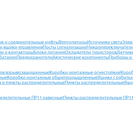
е и соединительные муфты
Вентиляторы
Источники света
Элек
и ящики управления
Посты сигнализации
Микропереключател
ли и контакторы
Блоки питания
Охладители тиристоров
Датчик
батареи
Предохранители
Акустические компоненты
Приборы и
мов взрывозащищенные
Коробки монтажные огнестойкие
Коро
ные
Коробки монтажные общепромышленные
Ящики с рубиль
 и пункты распределительные
Пункты распределительные
Ящи
ределительные ПР11 навесные
Пункты распределительные ПР1