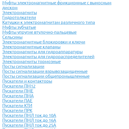
Муфты электромагнитные фрикционные с выносным
диском
Электромагниты
Гидротолкатели
Катушки к электромагнитам различного типа
Муфты зубчатые
Муфты упругие втулочно-пальцевые
Сельсины
Электромагнитные блокировки и ключи
Электромагнитные клапаны
Электромагниты для гидроаппаратуры
Электромагниты для гидрораспределителей
Электромагниты тормозные
Посты сигнализации
Посты сигнализации взрывозащищенные
Посты сигнализации общепромышленные
Пускатели и контакторы
Пускатели ПМ12
Пускатели ПМЕ
Пускатели ПМА
Пускатели ПАЕ
Пускатели КТИ
Пускатели ПРК
Пускатели ПМЛ ток до 10А
Пускатели ПМЛ ток до 16А
Пускатели ПМЛ ток до 25А