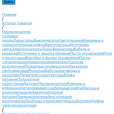
Главная
/
Каталог товаров
/
Переключатели
Силовые
диоды
Тиристоры
Выключатели
Светильники
Концевые и
соединительные муфты
Вентиляторы
Источники
света
Электромагниты
Трансформаторы
Кабель и
провода
Источники и защита питания
Посты управления
Реле
и аксессуары
Коробки и ящики управления
Посты
сигнализации
Микропереключатели
Тормоза
колодочные
Пожарные оповещатели
Указатели
светозвуковые
Разъемы
Кабельные вводы и
проходки
Пускатели и контакторы
Блоки
питания
Охладители
тиристоров
Датчики
Переключатели
Клеммы и
клемники
Металлорукав и кабельные муфты
Насосы и
комплектующие
Аккумуляторные
батареи
Предохранители
Акустические
компоненты
Приборы и комплектующие
Дисплеи
Муфты
электромагнитные
/
Переключатели пакетные