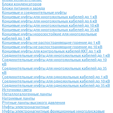
Блоки конденсаторов
Блоки питания и заряда
Концевые и соединительные муфты
Концевые муфты для многожильных кабелей до 1 кВ
Концевые муфты для многожильных кабелей до 6 кВ
Концевые муфты для многожильных кабелей до 10 кВ
Концевые муфты для многожильных кабелей до 35 кВ
Концевые муфты морозостойкие для многожильные
кабелей до 1 кВ
Концевые муфты не распостраняющие горение до 1 кВ
Концевые муфты не распостраняющие горение до 10 кВ
Концевые муфты для контрольных кабелей ККТ до 1 кВ
Соединительные муфты для многожильных кабелей до 1 кВ
Соединительные муфты для многожильных кабелей до 10
кВ
Соединительные муфты для многожильных кабелей до 35
кВ
Соединительные муфты для одножильных кабелей до 1 кВ
Соединительные муфты для одножильных кабелей до 10 кВ
Соединительные муфты для одножильных кабелей до 35 кВ
Источники света
Металлогалогенные лампы
Натриевые лампы
Ртутные лампы высокого давления
Муфты электромагнитные
Муфты электромагнитные фрикционные многодисковые