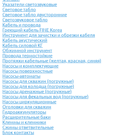
Указатели светозвуковые
Световое табло
Световое табло двусторонние
Светозвуковое табло
Кабель и провода
Греющий кабель FINE Korea
Инструмент для зачистки и обрезки кабеля
Кабель акустический
Кабель силовой КГ
Обжимной инструмент
Провода термостойкие
Протяжки кабельные (желтая, красная, синяя)
Насосы и комплектующие
Насосы поверхностные
Насосы-автоматы
Насосы для скважин (погружные)
Насосы для колодца (погружные)
Насосы дренажные (погружные)
Насосы для фекальных вод (погружные)
Насосы циркуляционные
Оголовки для скважин
Гидроаккумуляторы
Расширительные баки
Клеммы и клемники
Cжимы ответвительные
Блок контакты