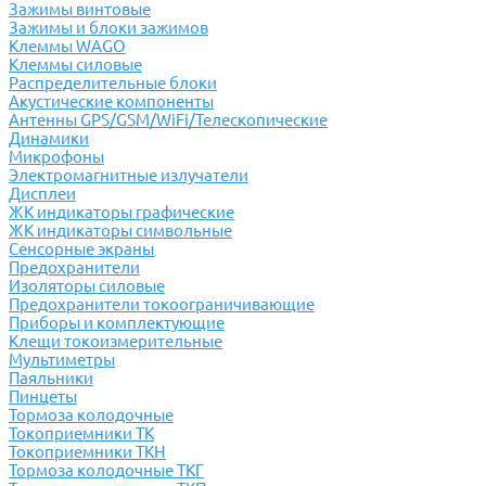
Зажимы винтовые
Зажимы и блоки зажимов
Клеммы WAGO
Клеммы силовые
Распределительные блоки
Акустические компоненты
Антенны GPS/GSM/WiFi/Телескопические
Динамики
Микрофоны
Электромагнитные излучатели
Дисплеи
ЖК индикаторы графические
ЖК индикаторы символьные
Сенсорные экраны
Предохранители
Изоляторы силовые
Предохранители токоограничивающие
Приборы и комплектующие
Клещи токоизмерительные
Мультиметры
Паяльники
Пинцеты
Тормоза колодочные
Токоприемники ТК
Токоприемники ТКН
Тормоза колодочные ТКГ