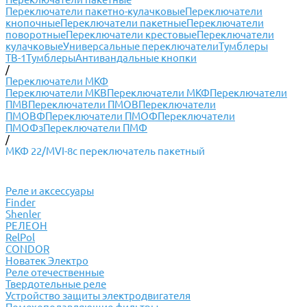
Переключатели пакетно-кулачковые
Переключатели
кнопочные
Переключатели пакетные
Переключатели
поворотные
Переключатели крестовые
Переключатели
кулачковые
Универсальные переключатели
Тумблеры
ТВ-1
Тумблеры
Антивандальные кнопки
/
Переключатели МКФ
Переключатели МКВ
Переключатели МКФ
Переключатели
ПМВ
Переключатели ПМОВ
Переключатели
ПМОВФ
Переключатели ПМОФ
Переключатели
ПМОФз
Переключатели ПМФ
/
МКФ 22/МVI-8c переключатель пакетный
Реле и аксессуары
Finder
Shenler
РЕЛЕОН
RelPol
CONDOR
Новатек Электро
Реле отечественные
Твердотельные реле
Устройство защиты электродвигателя