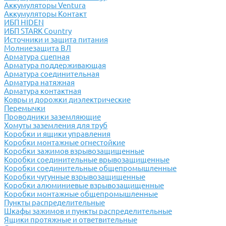
Аккумуляторы Ventura
Аккумуляторы Контакт
ИБП HIDEN
ИБП STARK Country
Источники и защита питания
Молниезащита ВЛ
Арматура сцепная
Арматура поддерживающая
Арматура соединительная
Арматура натяжная
Арматура контактная
Ковры и дорожки диэлектрические
Перемычки
Проводники заземляющие
Хомуты заземления для труб
Коробки и ящики управления
Коробки монтажные огнестойкие
Коробки зажимов взрывозащищенные
Коробки соединительные врывозащищенные
Коробки соединительные общепромышленные
Коробки чугунные взрывозащищенные
Коробки алюминиевые взрывозащищенные
Коробки монтажные общепромышленные
Пункты распределительные
Шкафы зажимов и пункты распределительные
Ящики протяжные и ответвительные