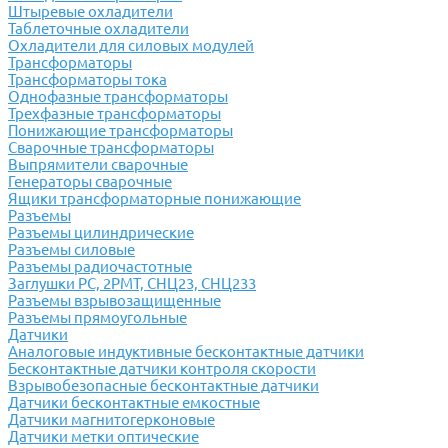
Штыревые охладители
Таблеточные охладители
Охладители для силовых модулей
Трансформаторы
Трансформаторы тока
Однофазные трансформаторы
Трехфазные трансформаторы
Понижающие трансформаторы
Сварочные трансформаторы
Выпрямители сварочные
Генераторы сварочные
Ящики трансформаторные понижающие
Разъемы
Разъемы цилиндрические
Разъемы силовые
Разъемы радиочастотные
Заглушки РС, 2РМТ, СНЦ23, СНЦ233
Разъемы взрывозащищенные
Разъемы прямоугольные
Датчики
Аналоговые индуктивные бесконтактные датчики
Бесконтактные датчики контроля скорости
Взрывобезопасные бесконтактные датчики
Датчики бесконтактные емкостные
Датчики магнитогерконовые
Датчики метки оптические