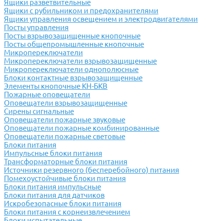
Ящики разветвительные
Ящики с рубильником и предохранителями
Ящики управления освещением и электродвигателями
Посты управления
Посты взрывозащищенные кнопочные
Посты общепромышленные кнопочные
Микропереключатели
Микропереключатели взрывозащищенные
Микропереключатели однополюсные
Блоки контактные взрывозащищенные
Элементы кнопочные КН-БКВ
Пожарные оповещатели
Оповещатели взрывозащищенные
Сирены сигнальные
Оповещатели пожарные звуковые
Оповещатели пожарные комбинированные
Оповещатели пожарные световые
Блоки питания
Импульсные блоки питания
Трансформаторные блоки питания
Источники резервного (бесперебойного) питания
Помехоустойчивые блоки питания
Блоки питания импульсные
Блоки питания для датчиков
Искробезопасные блоки питания
Блоки питания с корнеизвлечением
Блоки испытательные