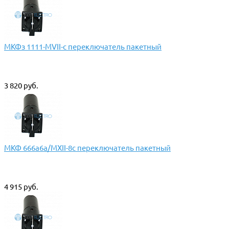
МКФз 1111-МVII-с переключатель пакетный
3 820 руб.
МКФ 666а6а/МХII-8с переключатель пакетный
4 915 руб.