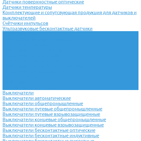
Датчики поверхностные оптические
Датчики температуры
Комплектующие и сопутсвующая продукция для датчиков и
выключателей
Счётчики импульсов
Ультразвуковые бесконтактные датчики
Переключатели
Универсальные переключатели
Переключатели кулачковые
Переключатели кнопочные
Переключатели крестовые
Переключатели пакетные
Переключатели пакетно-кулачковые
Переключатели поворотные
Тумблеры ТВ-1
Тумблеры
Антивандальные кнопки
Выключатели
Выключатели автоматические
Выключатели общепромышленные
Выключатели путевые общепромышленные
Выключатели путевые взрывозащищенные
Выключатели концевые общепромышленные
Выключатели концевые взрывозащищенные
Выключатели бесконтактные оптические
Выключатели бесконтактные индуктивные
Выключатели бесконтактные емкостные