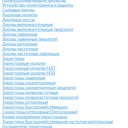
Помехоподавляющие фильтры
Устройство мониторинга и защиты
Силовые диоды
Диодные модули
Диодные мосты
Диоды выпрямительные
Диоды выпрямительные (аналоги)
Диоды лавинные
Диоды лавинные (аналоги)
Диоды роторные
Диоды частотные
Диоды частотные лавинные
Тиристоры
Тиристорные модули
Тиристорные модули МДТ
Тиристорные модули МТД
Тиристоры лавинные
Тиристоры симметричные
Тиристоры симметричные (аналоги)
Тиристоры низкочастотные
Тиристоры низкочастотные (аналоги)
Тиристоры оптронные
Тиристоры быстродействующие
Симисторы оптронные (Оптотриаки)
Блоки управления тиристорами
Тиристоры быстродействующие частотно-импульсные
Охладители тиристоров