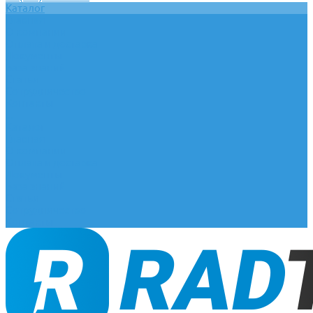
Каталог
Главная
О компании
Оплата и доставка
Документы
База знаний
Статьи
Сотрудничество
Контакты
...
Каталог
Главная
О компании
Оплата и доставка
Документы
База знаний
Статьи
Сотрудничество
Контакты