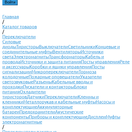
Главная
/
Каталог товаров
/
Переключатели
Силовые
диоды
Тиристоры
Выключатели
Светильники
Концевые и
соединительные муфты
Вентиляторы
Источники
света
Электромагниты
Трансформаторы
Кабель и
провода
Источники и защита питания
Посты управления
Реле
и аксессуары
Коробки и ящики управления
Посты
сигнализации
Микропереключатели
Тормоза
колодочные
Пожарные оповещатели
Указатели
светозвуковые
Разъемы
Кабельные вводы и
проходки
Пускатели и контакторы
Блоки
питания
Охладители
тиристоров
Датчики
Переключатели
Клеммы и
клемники
Металлорукав и кабельные муфты
Насосы и
комплектующие
Аккумуляторные
батареи
Предохранители
Акустические
компоненты
Приборы и комплектующие
Дисплеи
Муфты
электромагнитные
/
Переключатели пакетные