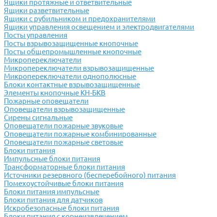
Ящики протяжные и ответвительные
Ящики разветвительные
Ящики с рубильником и предохранителями
Ящики управления освещением и электродвигателями
Посты управления
Посты взрывозащищенные кнопочные
Посты общепромышленные кнопочные
Микропереключатели
Микропереключатели взрывозащищенные
Микропереключатели однополюсные
Блоки контактные взрывозащищенные
Элементы кнопочные КН-БКВ
Пожарные оповещатели
Оповещатели взрывозащищенные
Сирены сигнальные
Оповещатели пожарные звуковые
Оповещатели пожарные комбинированные
Оповещатели пожарные световые
Блоки питания
Импульсные блоки питания
Трансформаторные блоки питания
Источники резервного (бесперебойного) питания
Помехоустойчивые блоки питания
Блоки питания импульсные
Блоки питания для датчиков
Искробезопасные блоки питания
Блоки питания с корнеизвлечением