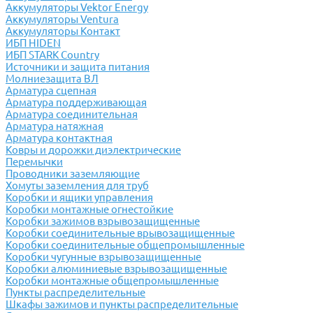
Аккумуляторы Vektor Energy
Аккумуляторы Ventura
Аккумуляторы Контакт
ИБП HIDEN
ИБП STARK Country
Источники и защита питания
Молниезащита ВЛ
Арматура сцепная
Арматура поддерживающая
Арматура соединительная
Арматура натяжная
Арматура контактная
Ковры и дорожки диэлектрические
Перемычки
Проводники заземляющие
Хомуты заземления для труб
Коробки и ящики управления
Коробки монтажные огнестойкие
Коробки зажимов взрывозащищенные
Коробки соединительные врывозащищенные
Коробки соединительные общепромышленные
Коробки чугунные взрывозащищенные
Коробки алюминиевые взрывозащищенные
Коробки монтажные общепромышленные
Пункты распределительные
Шкафы зажимов и пункты распределительные