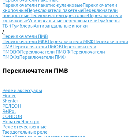
Переключатели пакетно-кулачковые
Переключатели
кнопочные
Переключатели пакетные
Переключатели
поворотные
Переключатели крестовые
Переключатели
кулачковые
Универсальные переключатели
Тумблеры
ТВ-1
Тумблеры
Антивандальные кнопки
/
Переключатели ПМВ
Переключатели МКВ
Переключатели МКФ
Переключатели
ПМВ
Переключатели ПМОВ
Переключатели
ПМОВФ
Переключатели ПМОФ
Переключатели
ПМОФз
Переключатели ПМФ
Переключатели ПМВ
Реле и аксессуары
Finder
Shenler
РЕЛЕОН
RelPol
CONDOR
Новатек Электро
Реле отечественные
Твердотельные реле