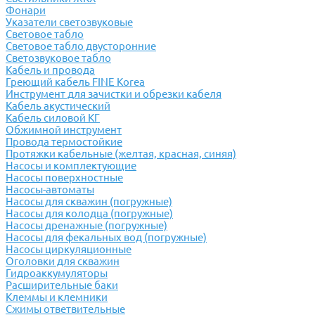
Фонари
Указатели светозвуковые
Световое табло
Световое табло двусторонние
Светозвуковое табло
Кабель и провода
Греющий кабель FINE Korea
Инструмент для зачистки и обрезки кабеля
Кабель акустический
Кабель силовой КГ
Обжимной инструмент
Провода термостойкие
Протяжки кабельные (желтая, красная, синяя)
Насосы и комплектующие
Насосы поверхностные
Насосы-автоматы
Насосы для скважин (погружные)
Насосы для колодца (погружные)
Насосы дренажные (погружные)
Насосы для фекальных вод (погружные)
Насосы циркуляционные
Оголовки для скважин
Гидроаккумуляторы
Расширительные баки
Клеммы и клемники
Cжимы ответвительные