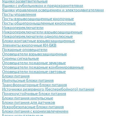
Ящики разветвительные
Ящики с рубильником и предохранителями
Ящики управления освещением и электродвигателями
Посты управления
Посты взрывозащищенные кнопочные
Посты общепромышленные кнопочные
Микропереключатели
Микропереключатели взрывозащищенные
Микропереключатели однополюсные
Блоки контактные взрывозащищенные
Элементы кнопочные КН-БКВ
Пожарные оповещатели
Оповещатели взрывозащищенные
Сирены сигнальные
Оповещатели пожарные звуковые
Оповещатели пожарные комбинированные
Оповещатели пожарные световые
Блоки питания
Импульсные блоки питания
Трансформаторные блоки питания
Источники резервного (бесперебойного) питания
Помехоустойчивые блоки питания
Блоки питания импульсные
Блоки питания для датчиков
Искробезопасные блоки питания
Блоки питания с корнеизвлечением
Блоки испытательные