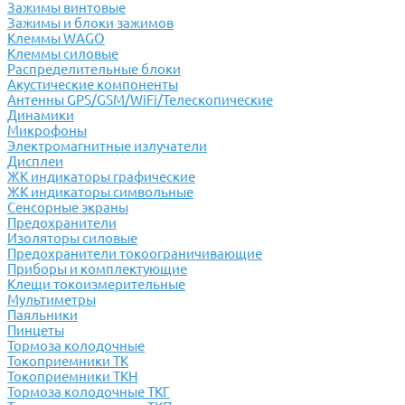
Зажимы винтовые
Зажимы и блоки зажимов
Клеммы WAGO
Клеммы силовые
Распределительные блоки
Акустические компоненты
Антенны GPS/GSM/WiFi/Телескопические
Динамики
Микрофоны
Электромагнитные излучатели
Дисплеи
ЖК индикаторы графические
ЖК индикаторы символьные
Сенсорные экраны
Предохранители
Изоляторы силовые
Предохранители токоограничивающие
Приборы и комплектующие
Клещи токоизмерительные
Мультиметры
Паяльники
Пинцеты
Тормоза колодочные
Токоприемники ТК
Токоприемники ТКН
Тормоза колодочные ТКГ