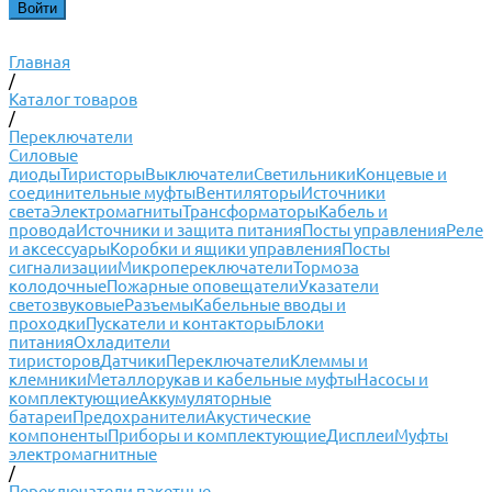
Главная
/
Каталог товаров
/
Переключатели
Силовые
диоды
Тиристоры
Выключатели
Светильники
Концевые и
соединительные муфты
Вентиляторы
Источники
света
Электромагниты
Трансформаторы
Кабель и
провода
Источники и защита питания
Посты управления
Реле
и аксессуары
Коробки и ящики управления
Посты
сигнализации
Микропереключатели
Тормоза
колодочные
Пожарные оповещатели
Указатели
светозвуковые
Разъемы
Кабельные вводы и
проходки
Пускатели и контакторы
Блоки
питания
Охладители
тиристоров
Датчики
Переключатели
Клеммы и
клемники
Металлорукав и кабельные муфты
Насосы и
комплектующие
Аккумуляторные
батареи
Предохранители
Акустические
компоненты
Приборы и комплектующие
Дисплеи
Муфты
электромагнитные
/
Переключатели пакетные