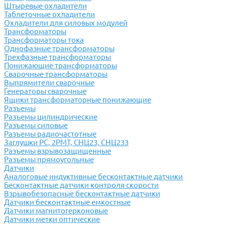
Штыревые охладители
Таблеточные охладители
Охладители для силовых модулей
Трансформаторы
Трансформаторы тока
Однофазные трансформаторы
Трехфазные трансформаторы
Понижающие трансформаторы
Сварочные трансформаторы
Выпрямители сварочные
Генераторы сварочные
Ящики трансформаторные понижающие
Разъемы
Разъемы цилиндрические
Разъемы силовые
Разъемы радиочастотные
Заглушки РС, 2РМТ, СНЦ23, СНЦ233
Разъемы взрывозащищенные
Разъемы прямоугольные
Датчики
Аналоговые индуктивные бесконтактные датчики
Бесконтактные датчики контроля скорости
Взрывобезопасные бесконтактные датчики
Датчики бесконтактные емкостные
Датчики магнитогерконовые
Датчики метки оптические