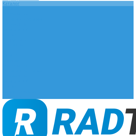
Каталог
Главная
О компании
Оплата и доставка
Документы
База знаний
Статьи
Сотрудничество
Контакты
...
Каталог
Главная
О компании
Оплата и доставка
Документы
База знаний
Статьи
Сотрудничество
Контакты