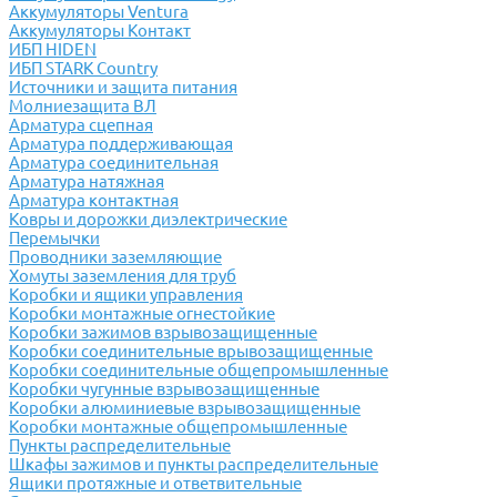
Аккумуляторы Ventura
Аккумуляторы Контакт
ИБП HIDEN
ИБП STARK Country
Источники и защита питания
Молниезащита ВЛ
Арматура сцепная
Арматура поддерживающая
Арматура соединительная
Арматура натяжная
Арматура контактная
Ковры и дорожки диэлектрические
Перемычки
Проводники заземляющие
Хомуты заземления для труб
Коробки и ящики управления
Коробки монтажные огнестойкие
Коробки зажимов взрывозащищенные
Коробки соединительные врывозащищенные
Коробки соединительные общепромышленные
Коробки чугунные взрывозащищенные
Коробки алюминиевые взрывозащищенные
Коробки монтажные общепромышленные
Пункты распределительные
Шкафы зажимов и пункты распределительные
Ящики протяжные и ответвительные