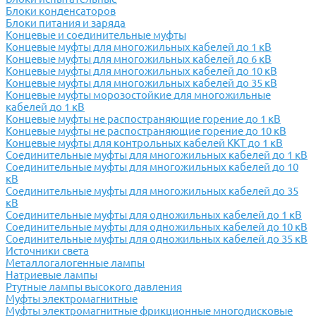
Блоки конденсаторов
Блоки питания и заряда
Концевые и соединительные муфты
Концевые муфты для многожильных кабелей до 1 кВ
Концевые муфты для многожильных кабелей до 6 кВ
Концевые муфты для многожильных кабелей до 10 кВ
Концевые муфты для многожильных кабелей до 35 кВ
Концевые муфты морозостойкие для многожильные
кабелей до 1 кВ
Концевые муфты не распостраняющие горение до 1 кВ
Концевые муфты не распостраняющие горение до 10 кВ
Концевые муфты для контрольных кабелей ККТ до 1 кВ
Соединительные муфты для многожильных кабелей до 1 кВ
Соединительные муфты для многожильных кабелей до 10
кВ
Соединительные муфты для многожильных кабелей до 35
кВ
Соединительные муфты для одножильных кабелей до 1 кВ
Соединительные муфты для одножильных кабелей до 10 кВ
Соединительные муфты для одножильных кабелей до 35 кВ
Источники света
Металлогалогенные лампы
Натриевые лампы
Ртутные лампы высокого давления
Муфты электромагнитные
Муфты электромагнитные фрикционные многодисковые