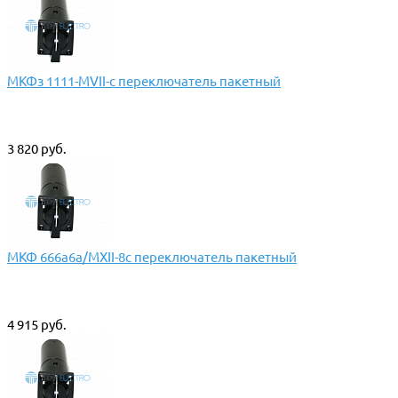
МКФз 1111-МVII-с переключатель пакетный
3 820 руб.
МКФ 666а6а/МХII-8с переключатель пакетный
4 915 руб.