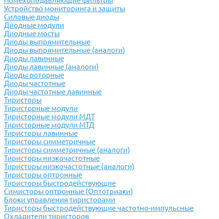
Помехоподавляющие фильтры
Устройство мониторинга и защиты
Силовые диоды
Диодные модули
Диодные мосты
Диоды выпрямительные
Диоды выпрямительные (аналоги)
Диоды лавинные
Диоды лавинные (аналоги)
Диоды роторные
Диоды частотные
Диоды частотные лавинные
Тиристоры
Тиристорные модули
Тиристорные модули МДТ
Тиристорные модули МТД
Тиристоры лавинные
Тиристоры симметричные
Тиристоры симметричные (аналоги)
Тиристоры низкочастотные
Тиристоры низкочастотные (аналоги)
Тиристоры оптронные
Тиристоры быстродействующие
Симисторы оптронные (Оптотриаки)
Блоки управления тиристорами
Тиристоры быстродействующие частотно-импульсные
Охладители тиристоров