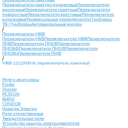
Переключатели пакетно-кулачковые
Переключатели
кнопочные
Переключатели пакетные
Переключатели
поворотные
Переключатели крестовые
Переключатели
кулачковые
Универсальные переключатели
Тумблеры
ТВ-1
Тумблеры
Антивандальные кнопки
/
Переключатели МКФ
Переключатели МКВ
Переключатели МКФ
Переключатели
ПМВ
Переключатели ПМОВ
Переключатели
ПМОВФ
Переключатели ПМОФ
Переключатели
ПМОФз
Переключатели ПМФ
/
МКФ 2222/МХI-8с переключатель пакетный
Реле и аксессуары
Finder
Shenler
РЕЛЕОН
RelPol
CONDOR
Новатек Электро
Реле отечественные
Твердотельные реле
Устройство защиты электродвигателя