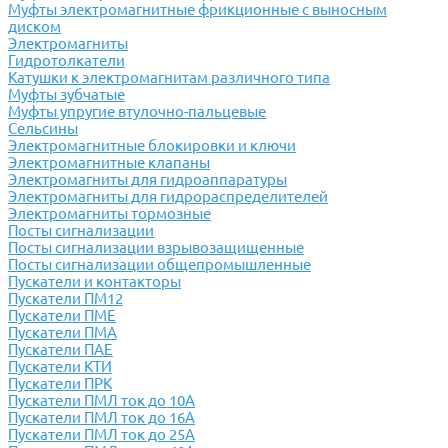
Муфты электромагнитные фрикционные с выносным
диском
Электромагниты
Гидротолкатели
Катушки к электромагнитам различного типа
Муфты зубчатые
Муфты упругие втулочно-пальцевые
Сельсины
Электромагнитные блокировки и ключи
Электромагнитные клапаны
Электромагниты для гидроаппаратуры
Электромагниты для гидрораспределителей
Электромагниты тормозные
Посты сигнализации
Посты сигнализации взрывозащищенные
Посты сигнализации общепромышленные
Пускатели и контакторы
Пускатели ПМ12
Пускатели ПМЕ
Пускатели ПМА
Пускатели ПАЕ
Пускатели КТИ
Пускатели ПРК
Пускатели ПМЛ ток до 10А
Пускатели ПМЛ ток до 16А
Пускатели ПМЛ ток до 25А