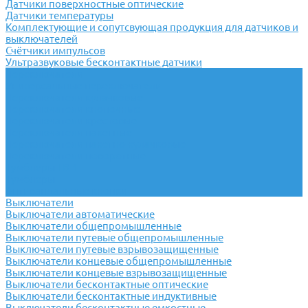
Датчики поверхностные оптические
Датчики температуры
Комплектующие и сопутсвующая продукция для датчиков и
выключателей
Счётчики импульсов
Ультразвуковые бесконтактные датчики
Переключатели
Универсальные переключатели
Переключатели кулачковые
Переключатели кнопочные
Переключатели крестовые
Переключатели пакетные
Переключатели пакетно-кулачковые
Переключатели поворотные
Тумблеры ТВ-1
Тумблеры
Антивандальные кнопки
Выключатели
Выключатели автоматические
Выключатели общепромышленные
Выключатели путевые общепромышленные
Выключатели путевые взрывозащищенные
Выключатели концевые общепромышленные
Выключатели концевые взрывозащищенные
Выключатели бесконтактные оптические
Выключатели бесконтактные индуктивные
Выключатели бесконтактные емкостные