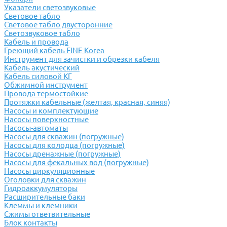
Указатели светозвуковые
Световое табло
Световое табло двусторонние
Светозвуковое табло
Кабель и провода
Греющий кабель FINE Korea
Инструмент для зачистки и обрезки кабеля
Кабель акустический
Кабель силовой КГ
Обжимной инструмент
Провода термостойкие
Протяжки кабельные (желтая, красная, синяя)
Насосы и комплектующие
Насосы поверхностные
Насосы-автоматы
Насосы для скважин (погружные)
Насосы для колодца (погружные)
Насосы дренажные (погружные)
Насосы для фекальных вод (погружные)
Насосы циркуляционные
Оголовки для скважин
Гидроаккумуляторы
Расширительные баки
Клеммы и клемники
Cжимы ответвительные
Блок контакты