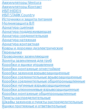
Аккумуляторы Ventura
Аккумуляторы Контакт
ИБП HIDEN
ИБП STARK Country
Источники и защита питания
Молниезащита ВЛ
Арматура сцепная
Арматура поддерживающая
Арматура соединительная
Арматура натяжная
Арматура контактная
Ковры и дорожки диэлектрические
Перемычки
Проводники заземляющие
Хомуты заземления для труб
Коробки и ящики управления
Коробки монтажные огнестойкие
Коробки зажимов взрывозащищенные
Коробки соединительные врывозащищенные
Коробки соединительные общепромышленные
Коробки чугунные взрывозащищенные
Коробки алюминиевые взрывозащищенные
Коробки монтажные общепромышленные
Пункты распределительные
Шкафы зажимов и пункты распределительные
Ящики протяжные и ответвительные