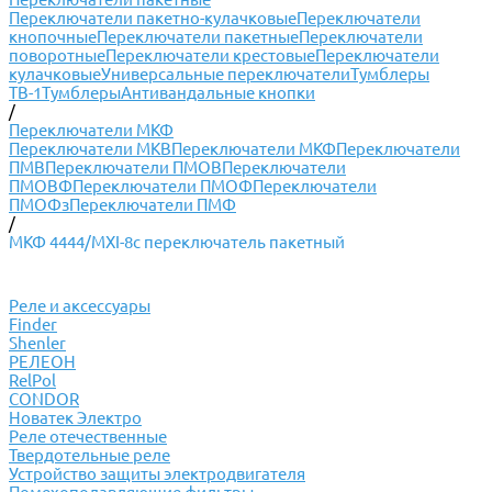
Переключатели пакетно-кулачковые
Переключатели
кнопочные
Переключатели пакетные
Переключатели
поворотные
Переключатели крестовые
Переключатели
кулачковые
Универсальные переключатели
Тумблеры
ТВ-1
Тумблеры
Антивандальные кнопки
/
Переключатели МКФ
Переключатели МКВ
Переключатели МКФ
Переключатели
ПМВ
Переключатели ПМОВ
Переключатели
ПМОВФ
Переключатели ПМОФ
Переключатели
ПМОФз
Переключатели ПМФ
/
МКФ 4444/МXI-8c переключатель пакетный
Реле и аксессуары
Finder
Shenler
РЕЛЕОН
RelPol
CONDOR
Новатек Электро
Реле отечественные
Твердотельные реле
Устройство защиты электродвигателя