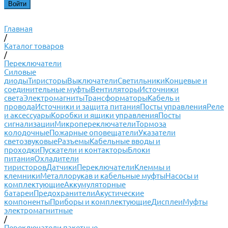
Главная
/
Каталог товаров
/
Переключатели
Силовые
диоды
Тиристоры
Выключатели
Светильники
Концевые и
соединительные муфты
Вентиляторы
Источники
света
Электромагниты
Трансформаторы
Кабель и
провода
Источники и защита питания
Посты управления
Реле
и аксессуары
Коробки и ящики управления
Посты
сигнализации
Микропереключатели
Тормоза
колодочные
Пожарные оповещатели
Указатели
светозвуковые
Разъемы
Кабельные вводы и
проходки
Пускатели и контакторы
Блоки
питания
Охладители
тиристоров
Датчики
Переключатели
Клеммы и
клемники
Металлорукав и кабельные муфты
Насосы и
комплектующие
Аккумуляторные
батареи
Предохранители
Акустические
компоненты
Приборы и комплектующие
Дисплеи
Муфты
электромагнитные
/
Переключатели пакетные