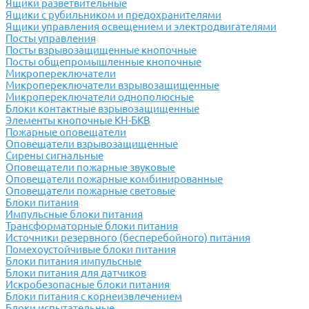
Ящики разветвительные
Ящики с рубильником и предохранителями
Ящики управления освещением и электродвигателями
Посты управления
Посты взрывозащищенные кнопочные
Посты общепромышленные кнопочные
Микропереключатели
Микропереключатели взрывозащищенные
Микропереключатели однополюсные
Блоки контактные взрывозащищенные
Элементы кнопочные КН-БКВ
Пожарные оповещатели
Оповещатели взрывозащищенные
Сирены сигнальные
Оповещатели пожарные звуковые
Оповещатели пожарные комбинированные
Оповещатели пожарные световые
Блоки питания
Импульсные блоки питания
Трансформаторные блоки питания
Источники резервного (бесперебойного) питания
Помехоустойчивые блоки питания
Блоки питания импульсные
Блоки питания для датчиков
Искробезопасные блоки питания
Блоки питания с корнеизвлечением
Блоки испытательные