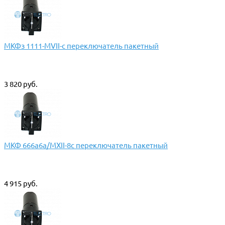
МКФз 1111-МVII-с переключатель пакетный
3 820 руб.
МКФ 666а6а/МХII-8с переключатель пакетный
4 915 руб.