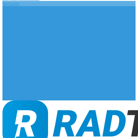
Каталог
Главная
О компании
Оплата и доставка
Документы
База знаний
Статьи
Сотрудничество
Контакты
...
Каталог
Главная
О компании
Оплата и доставка
Документы
База знаний
Статьи
Сотрудничество
Контакты