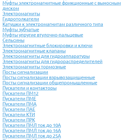
Муфты электромагнитные фрикционные с выносным
диском
Электромагниты
Гидротолкатели
Катушки к электромагнитам различного типа
Муфты зубчатые
Муфты упругие втулочно-пальцевые
Сельсины
Электромагнитные блокировки и ключи
Электромагнитные клапаны
Электромагниты для гидроаппаратуры
Электромагниты для гидрораспределителей
Электромагниты тормозные
Посты сигнализации
Посты сигнализации взрывозащищенные
Посты сигнализации общепромышленные
Пускатели и контакторы
Пускатели ПМ12
Пускатели ПМЕ
Пускатели ПМА
Пускатели ПАЕ
Пускатели КТИ
Пускатели ПРК
Пускатели ПМЛ ток до 10А
Пускатели ПМЛ ток до 16А
Пускатели ПМЛ ток до 25А