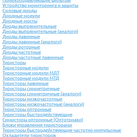
Помехоподавляющие фильтры
Устройство мониторинга и защиты
Силовые диоды
Диодные модули
Диодные мосты
Диоды выпрямительные
Диоды выпрямительные (аналоги)
Диоды лавинные
Диоды лавинные (аналоги)
Диоды роторные
Диоды частотные
Диоды частотные лавинные
Тиристоры
Тиристорные модули
Тиристорные модули МДТ
Тиристорные модули МТД
Тиристоры лавинные
Тиристоры симметричные
Тиристоры симметричные (аналоги)
Тиристоры низкочастотные
Тиристоры низкочастотные (аналоги)
Тиристоры оптронные
Тиристоры быстродействующие
Симисторы оптронные (Оптотриаки)
Блоки управления тиристорами
Тиристоры быстродействующие частотно-импульсные
Охладители тиристоров