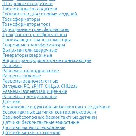
Штыревые охладители
Таблеточные охладители
Охладители для силовых модулей
Трансформаторы
Трансформаторы тока
Однофазные трансформаторы
Трехфазные трансформаторы
Понижающие трансформаторы
Сварочные трансформаторы
Выпрямители сварочные
Генераторы сварочные
Ящики трансформаторные понижающие
Разъемы
Разъемы цилиндрические
Разъемы силовые
Разъемы радиочастотные
Заглушки РС, 2РМТ, СНЦ23, СНЦ233
Разъемы взрывозащищенные
Разъемы прямоугольные
Датчики
Аналоговые индуктивные бесконтактные датчики
Бесконтактные датчики контроля скорости
Взрывобезопасные бесконтактные датчики
Датчики бесконтактные емкостные
Датчики магнитогерконовые
Датчики метки оптические