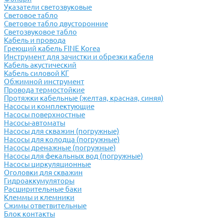
Указатели светозвуковые
Световое табло
Световое табло двусторонние
Светозвуковое табло
Кабель и провода
Греющий кабель FINE Korea
Инструмент для зачистки и обрезки кабеля
Кабель акустический
Кабель силовой КГ
Обжимной инструмент
Провода термостойкие
Протяжки кабельные (желтая, красная, синяя)
Насосы и комплектующие
Насосы поверхностные
Насосы-автоматы
Насосы для скважин (погружные)
Насосы для колодца (погружные)
Насосы дренажные (погружные)
Насосы для фекальных вод (погружные)
Насосы циркуляционные
Оголовки для скважин
Гидроаккумуляторы
Расширительные баки
Клеммы и клемники
Cжимы ответвительные
Блок контакты