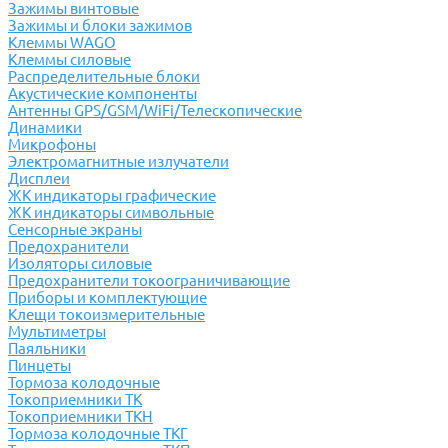
Зажимы винтовые
Зажимы и блоки зажимов
Клеммы WAGO
Клеммы силовые
Распределительные блоки
Акустические компоненты
Антенны GPS/GSM/WiFi/Телескопические
Динамики
Микрофоны
Электромагнитные излучатели
Дисплеи
ЖК индикаторы графические
ЖК индикаторы символьные
Сенсорные экраны
Предохранители
Изоляторы силовые
Предохранители токоограничивающие
Приборы и комплектующие
Клещи токоизмерительные
Мультиметры
Паяльники
Пинцеты
Тормоза колодочные
Токоприемники ТК
Токоприемники ТКН
Тормоза колодочные ТКГ