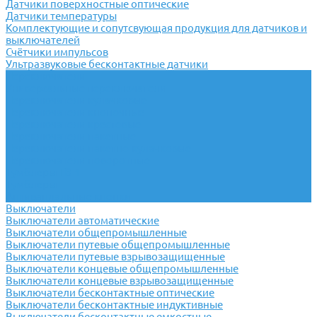
Датчики поверхностные оптические
Датчики температуры
Комплектующие и сопутсвующая продукция для датчиков и
выключателей
Счётчики импульсов
Ультразвуковые бесконтактные датчики
Переключатели
Универсальные переключатели
Переключатели кулачковые
Переключатели кнопочные
Переключатели крестовые
Переключатели пакетные
Переключатели пакетно-кулачковые
Переключатели поворотные
Тумблеры ТВ-1
Тумблеры
Антивандальные кнопки
Выключатели
Выключатели автоматические
Выключатели общепромышленные
Выключатели путевые общепромышленные
Выключатели путевые взрывозащищенные
Выключатели концевые общепромышленные
Выключатели концевые взрывозащищенные
Выключатели бесконтактные оптические
Выключатели бесконтактные индуктивные
Выключатели бесконтактные емкостные