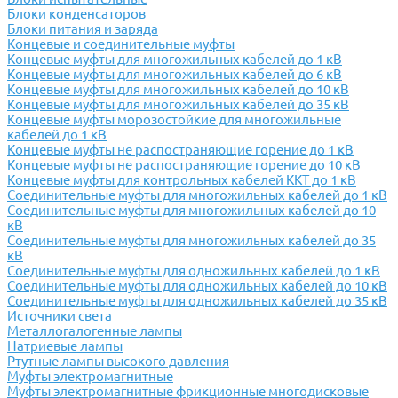
Блоки конденсаторов
Блоки питания и заряда
Концевые и соединительные муфты
Концевые муфты для многожильных кабелей до 1 кВ
Концевые муфты для многожильных кабелей до 6 кВ
Концевые муфты для многожильных кабелей до 10 кВ
Концевые муфты для многожильных кабелей до 35 кВ
Концевые муфты морозостойкие для многожильные
кабелей до 1 кВ
Концевые муфты не распостраняющие горение до 1 кВ
Концевые муфты не распостраняющие горение до 10 кВ
Концевые муфты для контрольных кабелей ККТ до 1 кВ
Соединительные муфты для многожильных кабелей до 1 кВ
Соединительные муфты для многожильных кабелей до 10
кВ
Соединительные муфты для многожильных кабелей до 35
кВ
Соединительные муфты для одножильных кабелей до 1 кВ
Соединительные муфты для одножильных кабелей до 10 кВ
Соединительные муфты для одножильных кабелей до 35 кВ
Источники света
Металлогалогенные лампы
Натриевые лампы
Ртутные лампы высокого давления
Муфты электромагнитные
Муфты электромагнитные фрикционные многодисковые