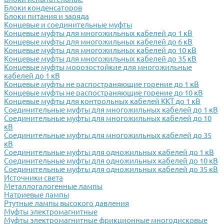
Блоки конденсаторов
Блоки питания и заряда
Концевые и соединительные муфты
Концевые муфты для многожильных кабелей до 1 кВ
Концевые муфты для многожильных кабелей до 6 кВ
Концевые муфты для многожильных кабелей до 10 кВ
Концевые муфты для многожильных кабелей до 35 кВ
Концевые муфты морозостойкие для многожильные
кабелей до 1 кВ
Концевые муфты не распостраняющие горение до 1 кВ
Концевые муфты не распостраняющие горение до 10 кВ
Концевые муфты для контрольных кабелей ККТ до 1 кВ
Соединительные муфты для многожильных кабелей до 1 кВ
Соединительные муфты для многожильных кабелей до 10
кВ
Соединительные муфты для многожильных кабелей до 35
кВ
Соединительные муфты для одножильных кабелей до 1 кВ
Соединительные муфты для одножильных кабелей до 10 кВ
Соединительные муфты для одножильных кабелей до 35 кВ
Источники света
Металлогалогенные лампы
Натриевые лампы
Ртутные лампы высокого давления
Муфты электромагнитные
Муфты электромагнитные фрикционные многодисковые