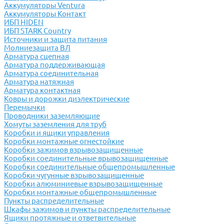
Аккумуляторы Ventura
Аккумуляторы Контакт
ИБП HIDEN
ИБП STARK Country
Источники и защита питания
Молниезащита ВЛ
Арматура сцепная
Арматура поддерживающая
Арматура соединительная
Арматура натяжная
Арматура контактная
Ковры и дорожки диэлектрические
Перемычки
Проводники заземляющие
Хомуты заземления для труб
Коробки и ящики управления
Коробки монтажные огнестойкие
Коробки зажимов взрывозащищенные
Коробки соединительные врывозащищенные
Коробки соединительные общепромышленные
Коробки чугунные взрывозащищенные
Коробки алюминиевые взрывозащищенные
Коробки монтажные общепромышленные
Пункты распределительные
Шкафы зажимов и пункты распределительные
Ящики протяжные и ответвительные