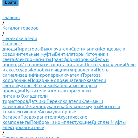
Главная
/
Каталог товаров
/
Переключатели
Силовые
диоды
Тиристоры
Выключатели
Светильники
Концевые и
соединительные муфты
Вентиляторы
Источники
света
Электромагниты
Трансформаторы
Кабель и
провода
Источники и защита питания
Посты управления
Реле
и аксессуары
Коробки и ящики управления
Посты
сигнализации
Микропереключатели
Тормоза
колодочные
Пожарные оповещатели
Указатели
светозвуковые
Разъемы
Кабельные вводы и
проходки
Пускатели и контакторы
Блоки
питания
Охладители
тиристоров
Датчики
Переключатели
Клеммы и
клемники
Металлорукав и кабельные муфты
Насосы и
комплектующие
Аккумуляторные
батареи
Предохранители
Акустические
компоненты
Приборы и комплектующие
Дисплеи
Муфты
электромагнитные
/
Переключатели пакетные