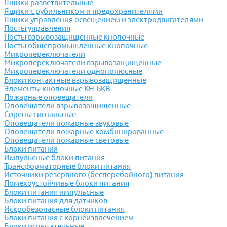
Ящики разветвительные
Ящики с рубильником и предохранителями
Ящики управления освещением и электродвигателями
Посты управления
Посты взрывозащищенные кнопочные
Посты общепромышленные кнопочные
Микропереключатели
Микропереключатели взрывозащищенные
Микропереключатели однополюсные
Блоки контактные взрывозащищенные
Элементы кнопочные КН-БКВ
Пожарные оповещатели
Оповещатели взрывозащищенные
Сирены сигнальные
Оповещатели пожарные звуковые
Оповещатели пожарные комбинированные
Оповещатели пожарные световые
Блоки питания
Импульсные блоки питания
Трансформаторные блоки питания
Источники резервного (бесперебойного) питания
Помехоустойчивые блоки питания
Блоки питания импульсные
Блоки питания для датчиков
Искробезопасные блоки питания
Блоки питания с корнеизвлечением
Блоки испытательные