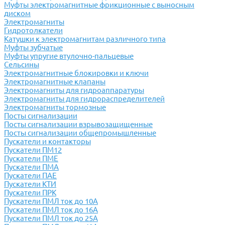
Муфты электромагнитные фрикционные с выносным
диском
Электромагниты
Гидротолкатели
Катушки к электромагнитам различного типа
Муфты зубчатые
Муфты упругие втулочно-пальцевые
Сельсины
Электромагнитные блокировки и ключи
Электромагнитные клапаны
Электромагниты для гидроаппаратуры
Электромагниты для гидрораспределителей
Электромагниты тормозные
Посты сигнализации
Посты сигнализации взрывозащищенные
Посты сигнализации общепромышленные
Пускатели и контакторы
Пускатели ПМ12
Пускатели ПМЕ
Пускатели ПМА
Пускатели ПАЕ
Пускатели КТИ
Пускатели ПРК
Пускатели ПМЛ ток до 10А
Пускатели ПМЛ ток до 16А
Пускатели ПМЛ ток до 25А