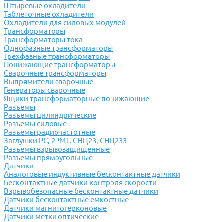
Штыревые охладители
Таблеточные охладители
Охладители для силовых модулей
Трансформаторы
Трансформаторы тока
Однофазные трансформаторы
Трехфазные трансформаторы
Понижающие трансформаторы
Сварочные трансформаторы
Выпрямители сварочные
Генераторы сварочные
Ящики трансформаторные понижающие
Разъемы
Разъемы цилиндрические
Разъемы силовые
Разъемы радиочастотные
Заглушки РС, 2РМТ, СНЦ23, СНЦ233
Разъемы взрывозащищенные
Разъемы прямоугольные
Датчики
Аналоговые индуктивные бесконтактные датчики
Бесконтактные датчики контроля скорости
Взрывобезопасные бесконтактные датчики
Датчики бесконтактные емкостные
Датчики магнитогерконовые
Датчики метки оптические