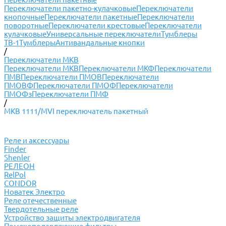
Переключатели пакетно-кулачковые
Переключатели
кнопочные
Переключатели пакетные
Переключатели
поворотные
Переключатели крестовые
Переключатели
кулачковые
Универсальные переключатели
Тумблеры
ТВ-1
Тумблеры
Антивандальные кнопки
/
Переключатели МКВ
Переключатели МКВ
Переключатели МКФ
Переключатели
ПМВ
Переключатели ПМОВ
Переключатели
ПМОВФ
Переключатели ПМОФ
Переключатели
ПМОФз
Переключатели ПМФ
/
МКВ 1111/МVI переключатель пакетный
Реле и аксессуары
Finder
Shenler
РЕЛЕОН
RelPol
CONDOR
Новатек Электро
Реле отечественные
Твердотельные реле
Устройство защиты электродвигателя