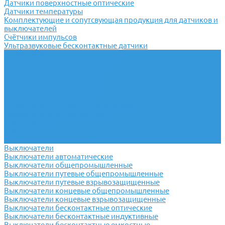
Датчики поверхностные оптические
Датчики температуры
Комплектующие и сопутсвующая продукция для датчиков и
выключателей
Счётчики импульсов
Ультразвуковые бесконтактные датчики
Переключатели
Универсальные переключатели
Переключатели кулачковые
Переключатели кнопочные
Переключатели крестовые
Переключатели пакетные
Переключатели пакетно-кулачковые
Переключатели поворотные
Тумблеры ТВ-1
Тумблеры
Антивандальные кнопки
Выключатели
Выключатели автоматические
Выключатели общепромышленные
Выключатели путевые общепромышленные
Выключатели путевые взрывозащищенные
Выключатели концевые общепромышленные
Выключатели концевые взрывозащищенные
Выключатели бесконтактные оптические
Выключатели бесконтактные индуктивные
Выключатели бесконтактные емкостные