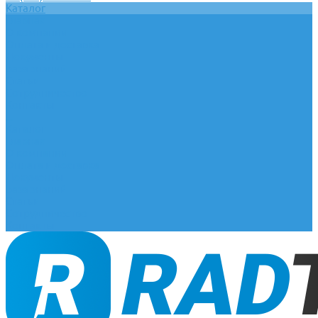
Каталог
Главная
О компании
Оплата и доставка
Документы
База знаний
Статьи
Сотрудничество
Контакты
...
Каталог
Главная
О компании
Оплата и доставка
Документы
База знаний
Статьи
Сотрудничество
Контакты