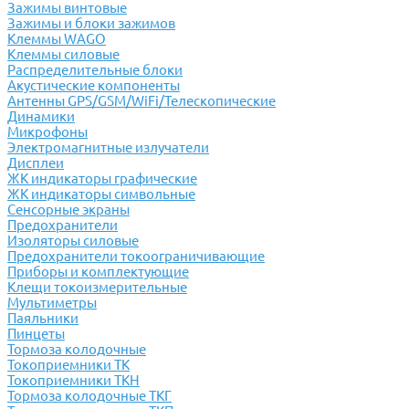
Зажимы винтовые
Зажимы и блоки зажимов
Клеммы WAGO
Клеммы силовые
Распределительные блоки
Акустические компоненты
Антенны GPS/GSM/WiFi/Телескопические
Динамики
Микрофоны
Электромагнитные излучатели
Дисплеи
ЖК индикаторы графические
ЖК индикаторы символьные
Сенсорные экраны
Предохранители
Изоляторы силовые
Предохранители токоограничивающие
Приборы и комплектующие
Клещи токоизмерительные
Мультиметры
Паяльники
Пинцеты
Тормоза колодочные
Токоприемники ТК
Токоприемники ТКН
Тормоза колодочные ТКГ