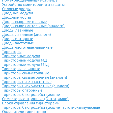
Помехоподавляющие фильтры
Устройство мониторинга и защиты
Силовые диоды
Диодные модули
Диодные мосты
Диоды выпрямительные
Диоды выпрямительные (аналоги)
Диоды лавинные
Диоды лавинные (аналоги)
Диоды роторные
Диоды частотные
Диоды частотные лавинные
Тиристоры
Тиристорные модули
Тиристорные модули МДТ
Тиристорные модули МТД
Тиристоры лавинные
Тиристоры симметричные
Тиристоры симметричные (аналоги)
Тиристоры низкочастотные
Тиристоры низкочастотные (аналоги)
Тиристоры оптронные
Тиристоры быстродействующие
Симисторы оптронные (Оптотриаки)
Блоки управления тиристорами
Тиристоры быстродействующие частотно-импульсные
Охладители тиристоров