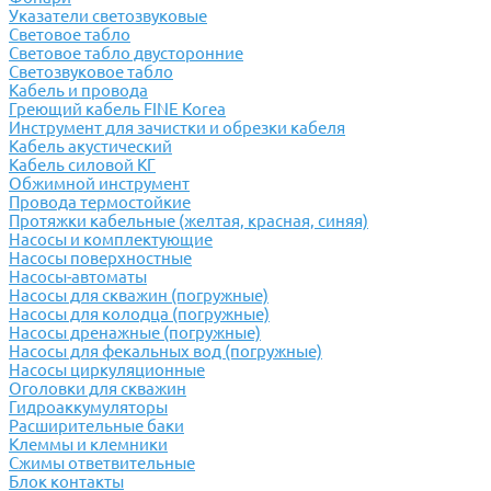
Указатели светозвуковые
Световое табло
Световое табло двусторонние
Светозвуковое табло
Кабель и провода
Греющий кабель FINE Korea
Инструмент для зачистки и обрезки кабеля
Кабель акустический
Кабель силовой КГ
Обжимной инструмент
Провода термостойкие
Протяжки кабельные (желтая, красная, синяя)
Насосы и комплектующие
Насосы поверхностные
Насосы-автоматы
Насосы для скважин (погружные)
Насосы для колодца (погружные)
Насосы дренажные (погружные)
Насосы для фекальных вод (погружные)
Насосы циркуляционные
Оголовки для скважин
Гидроаккумуляторы
Расширительные баки
Клеммы и клемники
Cжимы ответвительные
Блок контакты