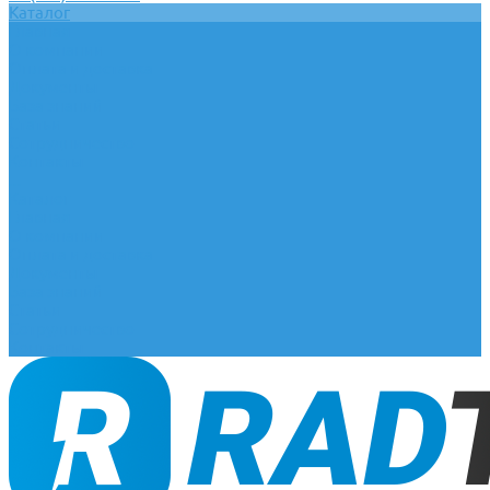
Каталог
Главная
О компании
Оплата и доставка
Документы
База знаний
Статьи
Сотрудничество
Контакты
...
Каталог
Главная
О компании
Оплата и доставка
Документы
База знаний
Статьи
Сотрудничество
Контакты