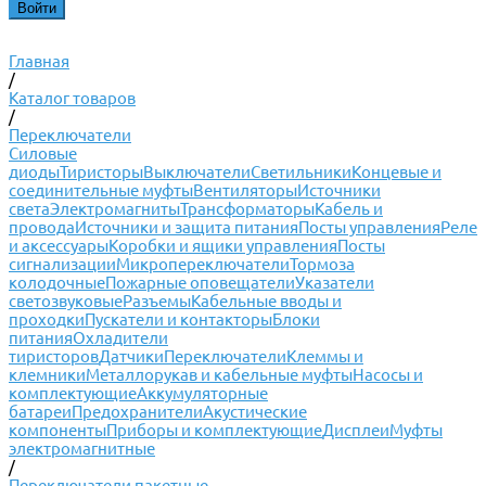
Главная
/
Каталог товаров
/
Переключатели
Силовые
диоды
Тиристоры
Выключатели
Светильники
Концевые и
соединительные муфты
Вентиляторы
Источники
света
Электромагниты
Трансформаторы
Кабель и
провода
Источники и защита питания
Посты управления
Реле
и аксессуары
Коробки и ящики управления
Посты
сигнализации
Микропереключатели
Тормоза
колодочные
Пожарные оповещатели
Указатели
светозвуковые
Разъемы
Кабельные вводы и
проходки
Пускатели и контакторы
Блоки
питания
Охладители
тиристоров
Датчики
Переключатели
Клеммы и
клемники
Металлорукав и кабельные муфты
Насосы и
комплектующие
Аккумуляторные
батареи
Предохранители
Акустические
компоненты
Приборы и комплектующие
Дисплеи
Муфты
электромагнитные
/
Переключатели пакетные