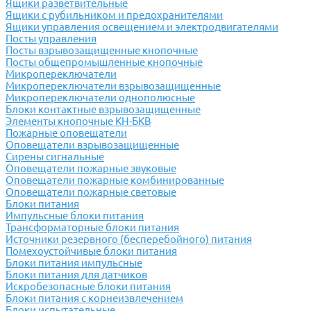
Ящики разветвительные
Ящики с рубильником и предохранителями
Ящики управления освещением и электродвигателями
Посты управления
Посты взрывозащищенные кнопочные
Посты общепромышленные кнопочные
Микропереключатели
Микропереключатели взрывозащищенные
Микропереключатели однополюсные
Блоки контактные взрывозащищенные
Элементы кнопочные КН-БКВ
Пожарные оповещатели
Оповещатели взрывозащищенные
Сирены сигнальные
Оповещатели пожарные звуковые
Оповещатели пожарные комбинированные
Оповещатели пожарные световые
Блоки питания
Импульсные блоки питания
Трансформаторные блоки питания
Источники резервного (бесперебойного) питания
Помехоустойчивые блоки питания
Блоки питания импульсные
Блоки питания для датчиков
Искробезопасные блоки питания
Блоки питания с корнеизвлечением
Блоки испытательные