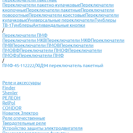
Переключатели пакетно-кулачковые
Переключатели
кнопочные
Переключатели пакетные
Переключатели
поворотные
Переключатели крестовые
Переключатели
кулачковые
Универсальные переключатели
Тумблеры
ТВ-1
Тумблеры
Антивандальные кнопки
/
Переключатели ПМФ
Переключатели МКВ
Переключатели МКФ
Переключатели
ПМВ
Переключатели ПМОВ
Переключатели
ПМОВФ
Переключатели ПМОФ
Переключатели
ПМОФз
Переключатели ПМФ
/
ПМФ-45-112222/XIД94 переключатель пакетный
Реле и аксессуары
Finder
Shenler
РЕЛЕОН
RelPol
CONDOR
Новатек Электро
Реле отечественные
Твердотельные реле
Устройство защиты электродвигателя