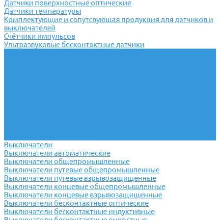
Датчики поверхностные оптические
Датчики температуры
Комплектующие и сопутсвующая продукция для датчиков и
выключателей
Счётчики импульсов
Ультразвуковые бесконтактные датчики
Переключатели
Универсальные переключатели
Переключатели кулачковые
Переключатели кнопочные
Переключатели крестовые
Переключатели пакетные
Переключатели пакетно-кулачковые
Переключатели поворотные
Тумблеры ТВ-1
Тумблеры
Антивандальные кнопки
Выключатели
Выключатели автоматические
Выключатели общепромышленные
Выключатели путевые общепромышленные
Выключатели путевые взрывозащищенные
Выключатели концевые общепромышленные
Выключатели концевые взрывозащищенные
Выключатели бесконтактные оптические
Выключатели бесконтактные индуктивные
Выключатели бесконтактные емкостные