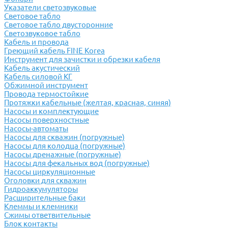
Указатели светозвуковые
Световое табло
Световое табло двусторонние
Светозвуковое табло
Кабель и провода
Греющий кабель FINE Korea
Инструмент для зачистки и обрезки кабеля
Кабель акустический
Кабель силовой КГ
Обжимной инструмент
Провода термостойкие
Протяжки кабельные (желтая, красная, синяя)
Насосы и комплектующие
Насосы поверхностные
Насосы-автоматы
Насосы для скважин (погружные)
Насосы для колодца (погружные)
Насосы дренажные (погружные)
Насосы для фекальных вод (погружные)
Насосы циркуляционные
Оголовки для скважин
Гидроаккумуляторы
Расширительные баки
Клеммы и клемники
Cжимы ответвительные
Блок контакты