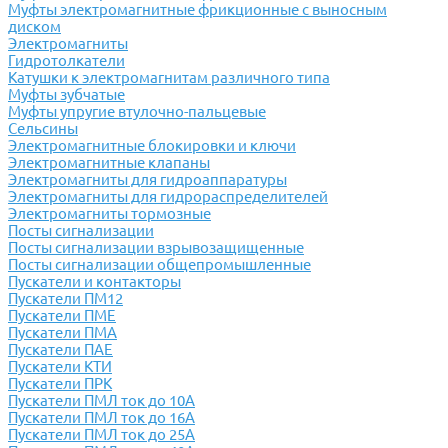
Муфты электромагнитные фрикционные с выносным
диском
Электромагниты
Гидротолкатели
Катушки к электромагнитам различного типа
Муфты зубчатые
Муфты упругие втулочно-пальцевые
Сельсины
Электромагнитные блокировки и ключи
Электромагнитные клапаны
Электромагниты для гидроаппаратуры
Электромагниты для гидрораспределителей
Электромагниты тормозные
Посты сигнализации
Посты сигнализации взрывозащищенные
Посты сигнализации общепромышленные
Пускатели и контакторы
Пускатели ПМ12
Пускатели ПМЕ
Пускатели ПМА
Пускатели ПАЕ
Пускатели КТИ
Пускатели ПРК
Пускатели ПМЛ ток до 10А
Пускатели ПМЛ ток до 16А
Пускатели ПМЛ ток до 25А