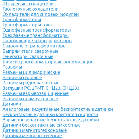
Штыревые охладители
Таблеточные охладители
Охладители для силовых модулей
Трансформаторы
Трансформаторы тока
Однофазные трансформаторы
Трехфазные трансформаторы
Понижающие трансформаторы
Сварочные трансформаторы
Выпрямители сварочные
Генераторы сварочные
Ящики трансформаторные понижающие
Разъемы
Разъемы цилиндрические
Разъемы силовые
Разъемы радиочастотные
Заглушки РС, 2РМТ, СНЦ23, СНЦ233
Разъемы взрывозащищенные
Разъемы прямоугольные
Датчики
Аналоговые индуктивные бесконтактные датчики
Бесконтактные датчики контроля скорости
Взрывобезопасные бесконтактные датчики
Датчики бесконтактные емкостные
Датчики магнитогерконовые
Датчики метки оптические