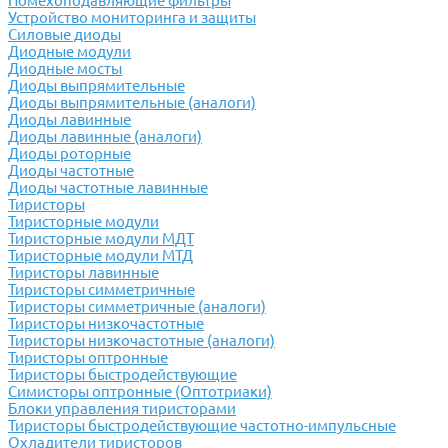
Помехоподавляющие фильтры
Устройство мониторинга и защиты
Силовые диоды
Диодные модули
Диодные мосты
Диоды выпрямительные
Диоды выпрямительные (аналоги)
Диоды лавинные
Диоды лавинные (аналоги)
Диоды роторные
Диоды частотные
Диоды частотные лавинные
Тиристоры
Тиристорные модули
Тиристорные модули МДТ
Тиристорные модули МТД
Тиристоры лавинные
Тиристоры симметричные
Тиристоры симметричные (аналоги)
Тиристоры низкочастотные
Тиристоры низкочастотные (аналоги)
Тиристоры оптронные
Тиристоры быстродействующие
Симисторы оптронные (Оптотриаки)
Блоки управления тиристорами
Тиристоры быстродействующие частотно-импульсные
Охладители тиристоров