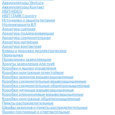
Аккумуляторы Ventura
Аккумуляторы Контакт
ИБП HIDEN
ИБП STARK Country
Источники и защита питания
Молниезащита ВЛ
Арматура сцепная
Арматура поддерживающая
Арматура соединительная
Арматура натяжная
Арматура контактная
Ковры и дорожки диэлектрические
Перемычки
Проводники заземляющие
Хомуты заземления для труб
Коробки и ящики управления
Коробки монтажные огнестойкие
Коробки зажимов взрывозащищенные
Коробки соединительные врывозащищенные
Коробки соединительные общепромышленные
Коробки чугунные взрывозащищенные
Коробки алюминиевые взрывозащищенные
Коробки монтажные общепромышленные
Пункты распределительные
Шкафы зажимов и пункты распределительные
Ящики протяжные и ответвительные