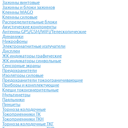
Зажимы винтовые
Зажимы и блоки зажимов
Клеммы WAGO
Клеммы силовые
Распределительные блоки
Акустические компоненты
Антенны GPS/GSM/WiFi/Телескопические
Динамики
Микрофоны
Электромагнитные излучатели
Дисплеи
ЖК индикаторы графические
ЖК индикаторы символьные
Сенсорные экраны
Предохранители
Изоляторы силовые
Предохранители токоограничивающие
Приборы и комплектующие
Клещи токоизмерительные
Мультиметры
Паяльники
Пинцеты
Тормоза колодочные
Токоприемники ТК
Токоприемники ТКН
Тормоза колодочные ТКГ