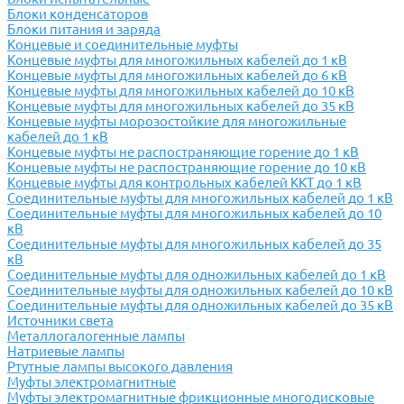
Блоки конденсаторов
Блоки питания и заряда
Концевые и соединительные муфты
Концевые муфты для многожильных кабелей до 1 кВ
Концевые муфты для многожильных кабелей до 6 кВ
Концевые муфты для многожильных кабелей до 10 кВ
Концевые муфты для многожильных кабелей до 35 кВ
Концевые муфты морозостойкие для многожильные
кабелей до 1 кВ
Концевые муфты не распостраняющие горение до 1 кВ
Концевые муфты не распостраняющие горение до 10 кВ
Концевые муфты для контрольных кабелей ККТ до 1 кВ
Соединительные муфты для многожильных кабелей до 1 кВ
Соединительные муфты для многожильных кабелей до 10
кВ
Соединительные муфты для многожильных кабелей до 35
кВ
Соединительные муфты для одножильных кабелей до 1 кВ
Соединительные муфты для одножильных кабелей до 10 кВ
Соединительные муфты для одножильных кабелей до 35 кВ
Источники света
Металлогалогенные лампы
Натриевые лампы
Ртутные лампы высокого давления
Муфты электромагнитные
Муфты электромагнитные фрикционные многодисковые