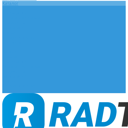
Каталог
Главная
О компании
Оплата и доставка
Документы
База знаний
Статьи
Сотрудничество
Контакты
...
Каталог
Главная
О компании
Оплата и доставка
Документы
База знаний
Статьи
Сотрудничество
Контакты