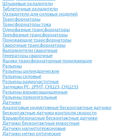
Штыревые охладители
Таблеточные охладители
Охладители для силовых модулей
Трансформаторы
Трансформаторы тока
Однофазные трансформаторы
Трехфазные трансформаторы
Понижающие трансформаторы
Сварочные трансформаторы
Выпрямители сварочные
Генераторы сварочные
Ящики трансформаторные понижающие
Разъемы
Разъемы цилиндрические
Разъемы силовые
Разъемы радиочастотные
Заглушки РС, 2РМТ, СНЦ23, СНЦ233
Разъемы взрывозащищенные
Разъемы прямоугольные
Датчики
Аналоговые индуктивные бесконтактные датчики
Бесконтактные датчики контроля скорости
Взрывобезопасные бесконтактные датчики
Датчики бесконтактные емкостные
Датчики магнитогерконовые
Датчики метки оптические