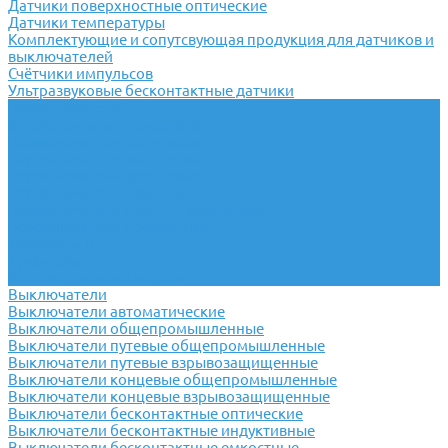
Датчики поверхностные оптические
Датчики температуры
Комплектующие и сопутсвующая продукция для датчиков и
выключателей
Счётчики импульсов
Ультразвуковые бесконтактные датчики
Переключатели
Универсальные переключатели
Переключатели кулачковые
Переключатели кнопочные
Переключатели крестовые
Переключатели пакетные
Переключатели пакетно-кулачковые
Переключатели поворотные
Тумблеры ТВ-1
Тумблеры
Антивандальные кнопки
Выключатели
Выключатели автоматические
Выключатели общепромышленные
Выключатели путевые общепромышленные
Выключатели путевые взрывозащищенные
Выключатели концевые общепромышленные
Выключатели концевые взрывозащищенные
Выключатели бесконтактные оптические
Выключатели бесконтактные индуктивные
Выключатели бесконтактные емкостные