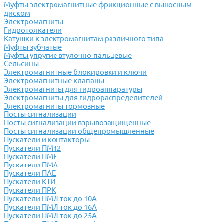
Муфты электромагнитные фрикционные с выносным
диском
Электромагниты
Гидротолкатели
Катушки к электромагнитам различного типа
Муфты зубчатые
Муфты упругие втулочно-пальцевые
Сельсины
Электромагнитные блокировки и ключи
Электромагнитные клапаны
Электромагниты для гидроаппаратуры
Электромагниты для гидрораспределителей
Электромагниты тормозные
Посты сигнализации
Посты сигнализации взрывозащищенные
Посты сигнализации общепромышленные
Пускатели и контакторы
Пускатели ПМ12
Пускатели ПМЕ
Пускатели ПМА
Пускатели ПАЕ
Пускатели КТИ
Пускатели ПРК
Пускатели ПМЛ ток до 10А
Пускатели ПМЛ ток до 16А
Пускатели ПМЛ ток до 25А