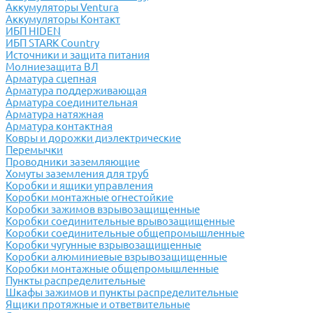
Аккумуляторы Ventura
Аккумуляторы Контакт
ИБП HIDEN
ИБП STARK Country
Источники и защита питания
Молниезащита ВЛ
Арматура сцепная
Арматура поддерживающая
Арматура соединительная
Арматура натяжная
Арматура контактная
Ковры и дорожки диэлектрические
Перемычки
Проводники заземляющие
Хомуты заземления для труб
Коробки и ящики управления
Коробки монтажные огнестойкие
Коробки зажимов взрывозащищенные
Коробки соединительные врывозащищенные
Коробки соединительные общепромышленные
Коробки чугунные взрывозащищенные
Коробки алюминиевые взрывозащищенные
Коробки монтажные общепромышленные
Пункты распределительные
Шкафы зажимов и пункты распределительные
Ящики протяжные и ответвительные