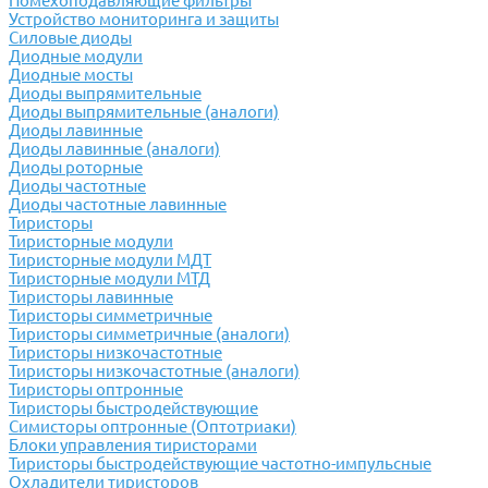
Помехоподавляющие фильтры
Устройство мониторинга и защиты
Силовые диоды
Диодные модули
Диодные мосты
Диоды выпрямительные
Диоды выпрямительные (аналоги)
Диоды лавинные
Диоды лавинные (аналоги)
Диоды роторные
Диоды частотные
Диоды частотные лавинные
Тиристоры
Тиристорные модули
Тиристорные модули МДТ
Тиристорные модули МТД
Тиристоры лавинные
Тиристоры симметричные
Тиристоры симметричные (аналоги)
Тиристоры низкочастотные
Тиристоры низкочастотные (аналоги)
Тиристоры оптронные
Тиристоры быстродействующие
Симисторы оптронные (Оптотриаки)
Блоки управления тиристорами
Тиристоры быстродействующие частотно-импульсные
Охладители тиристоров