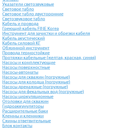
Указатели светозвуковые
Световое табло
Световое табло двусторонние
Светозвуковое табло
Кабель и провода
Греющий кабель FINE Korea
Инструмент для зачистки и обрезки кабеля
Кабель акустический
Кабель силовой КГ
Обжимной инструмент
Провода термостойкие
Протяжки кабельные (желтая, красная, синяя)
Насосы и комплектующие
Насосы поверхностные
Насосы-автоматы
Насосы для скважин (погружные)
Насосы для колодца (погружные)
Насосы дренажные (погружные)
Насосы для фекальных вод (погружные)
Насосы циркуляционные
Оголовки для скважин
Гидроаккумуляторы
Расширительные баки
Клеммы и клемники
Cжимы ответвительные
Блок контакты