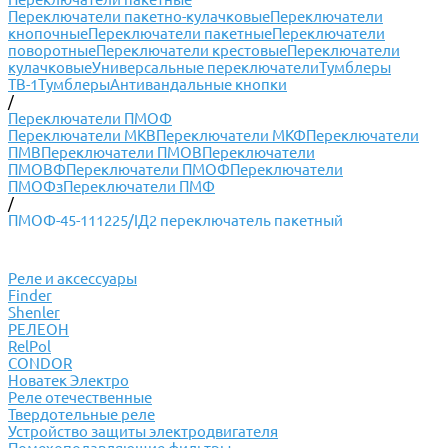
Переключатели пакетно-кулачковые
Переключатели
кнопочные
Переключатели пакетные
Переключатели
поворотные
Переключатели крестовые
Переключатели
кулачковые
Универсальные переключатели
Тумблеры
ТВ-1
Тумблеры
Антивандальные кнопки
/
Переключатели ПМОФ
Переключатели МКВ
Переключатели МКФ
Переключатели
ПМВ
Переключатели ПМОВ
Переключатели
ПМОВФ
Переключатели ПМОФ
Переключатели
ПМОФз
Переключатели ПМФ
/
ПМОФ-45-111225/IД2 переключатель пакетный
Реле и аксессуары
Finder
Shenler
РЕЛЕОН
RelPol
CONDOR
Новатек Электро
Реле отечественные
Твердотельные реле
Устройство защиты электродвигателя