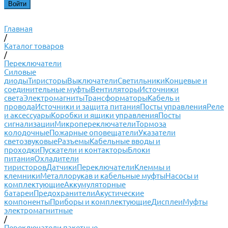
Главная
/
Каталог товаров
/
Переключатели
Силовые
диоды
Тиристоры
Выключатели
Светильники
Концевые и
соединительные муфты
Вентиляторы
Источники
света
Электромагниты
Трансформаторы
Кабель и
провода
Источники и защита питания
Посты управления
Реле
и аксессуары
Коробки и ящики управления
Посты
сигнализации
Микропереключатели
Тормоза
колодочные
Пожарные оповещатели
Указатели
светозвуковые
Разъемы
Кабельные вводы и
проходки
Пускатели и контакторы
Блоки
питания
Охладители
тиристоров
Датчики
Переключатели
Клеммы и
клемники
Металлорукав и кабельные муфты
Насосы и
комплектующие
Аккумуляторные
батареи
Предохранители
Акустические
компоненты
Приборы и комплектующие
Дисплеи
Муфты
электромагнитные
/
Переключатели пакетные