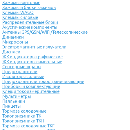
Зажимы винтовые
Зажимы и блоки зажимов
Клеммы WAGO
Клеммы силовые
Распределительные блоки
Акустические компоненты
Антенны GPS/GSM/WiFi/Телескопические
Динамики
Микрофоны
Электромагнитные излучатели
Дисплеи
ЖК индикаторы графические
ЖК индикаторы символьные
Сенсорные экраны
Предохранители
Изоляторы силовые
Предохранители токоограничивающие
Приборы и комплектующие
Клещи токоизмерительные
Мультиметры
Паяльники
Пинцеты
Тормоза колодочные
Токоприемники ТК
Токоприемники ТКН
Тормоза колодочные ТКГ