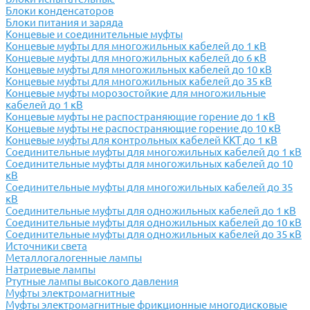
Блоки конденсаторов
Блоки питания и заряда
Концевые и соединительные муфты
Концевые муфты для многожильных кабелей до 1 кВ
Концевые муфты для многожильных кабелей до 6 кВ
Концевые муфты для многожильных кабелей до 10 кВ
Концевые муфты для многожильных кабелей до 35 кВ
Концевые муфты морозостойкие для многожильные
кабелей до 1 кВ
Концевые муфты не распостраняющие горение до 1 кВ
Концевые муфты не распостраняющие горение до 10 кВ
Концевые муфты для контрольных кабелей ККТ до 1 кВ
Соединительные муфты для многожильных кабелей до 1 кВ
Соединительные муфты для многожильных кабелей до 10
кВ
Соединительные муфты для многожильных кабелей до 35
кВ
Соединительные муфты для одножильных кабелей до 1 кВ
Соединительные муфты для одножильных кабелей до 10 кВ
Соединительные муфты для одножильных кабелей до 35 кВ
Источники света
Металлогалогенные лампы
Натриевые лампы
Ртутные лампы высокого давления
Муфты электромагнитные
Муфты электромагнитные фрикционные многодисковые