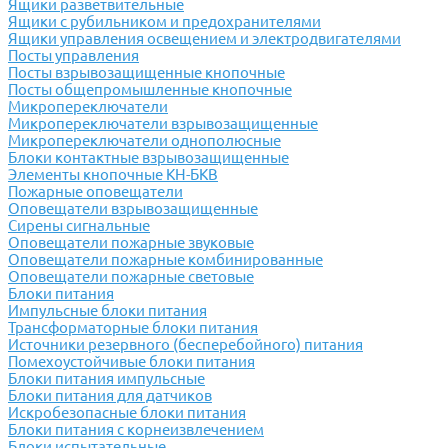
Ящики разветвительные
Ящики с рубильником и предохранителями
Ящики управления освещением и электродвигателями
Посты управления
Посты взрывозащищенные кнопочные
Посты общепромышленные кнопочные
Микропереключатели
Микропереключатели взрывозащищенные
Микропереключатели однополюсные
Блоки контактные взрывозащищенные
Элементы кнопочные КН-БКВ
Пожарные оповещатели
Оповещатели взрывозащищенные
Сирены сигнальные
Оповещатели пожарные звуковые
Оповещатели пожарные комбинированные
Оповещатели пожарные световые
Блоки питания
Импульсные блоки питания
Трансформаторные блоки питания
Источники резервного (бесперебойного) питания
Помехоустойчивые блоки питания
Блоки питания импульсные
Блоки питания для датчиков
Искробезопасные блоки питания
Блоки питания с корнеизвлечением
Блоки испытательные