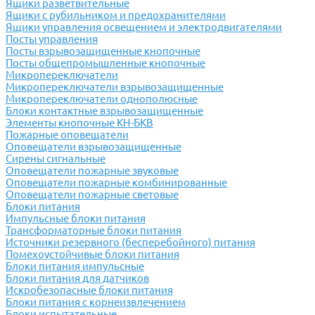
Ящики разветвительные
Ящики с рубильником и предохранителями
Ящики управления освещением и электродвигателями
Посты управления
Посты взрывозащищенные кнопочные
Посты общепромышленные кнопочные
Микропереключатели
Микропереключатели взрывозащищенные
Микропереключатели однополюсные
Блоки контактные взрывозащищенные
Элементы кнопочные КН-БКВ
Пожарные оповещатели
Оповещатели взрывозащищенные
Сирены сигнальные
Оповещатели пожарные звуковые
Оповещатели пожарные комбинированные
Оповещатели пожарные световые
Блоки питания
Импульсные блоки питания
Трансформаторные блоки питания
Источники резервного (бесперебойного) питания
Помехоустойчивые блоки питания
Блоки питания импульсные
Блоки питания для датчиков
Искробезопасные блоки питания
Блоки питания с корнеизвлечением
Блоки испытательные