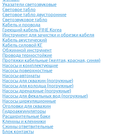
Указатели светозвуковые
Световое табло
Световое табло двусторонние
Светозвуковое табло
Кабель и провода
Греющий кабель FINE Korea
Инструмент для зачистки и обрезки кабеля
Кабель акустический
Кабель силовой КГ
Обжимной инструмент
Провода термостойкие
Протяжки кабельные (желтая, красная, синяя)
Насосы и комплектующие
Насосы поверхностные
Насосы-автоматы
Насосы для скважин (погружные)
Насосы для колодца (погружные)
Насосы дренажные (погружные)
Насосы для фекальных вод (погружные)
Насосы циркуляционные
Оголовки для скважин
Гидроаккумуляторы
Расширительные баки
Клеммы и клемники
Cжимы ответвительные
Блок контакты