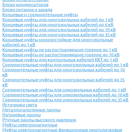
Блоки конденсаторов
Блоки питания и заряда
Концевые и соединительные муфты
Концевые муфты для многожильных кабелей до 1 кВ
Концевые муфты для многожильных кабелей до 6 кВ
Концевые муфты для многожильных кабелей до 10 кВ
Концевые муфты для многожильных кабелей до 35 кВ
Концевые муфты морозостойкие для многожильные
кабелей до 1 кВ
Концевые муфты не распостраняющие горение до 1 кВ
Концевые муфты не распостраняющие горение до 10 кВ
Концевые муфты для контрольных кабелей ККТ до 1 кВ
Соединительные муфты для многожильных кабелей до 1 кВ
Соединительные муфты для многожильных кабелей до 10
кВ
Соединительные муфты для многожильных кабелей до 35
кВ
Соединительные муфты для одножильных кабелей до 1 кВ
Соединительные муфты для одножильных кабелей до 10 кВ
Соединительные муфты для одножильных кабелей до 35 кВ
Источники света
Металлогалогенные лампы
Натриевые лампы
Ртутные лампы высокого давления
Муфты электромагнитные
Муфты электромагнитные фрикционные многодисковые