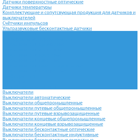
Датчики поверхностные оптические
Датчики температуры
Комплектующие и сопутсвующая продукция для датчиков и
выключателей
Счётчики импульсов
Ультразвуковые бесконтактные датчики
Переключатели
Универсальные переключатели
Переключатели кулачковые
Переключатели кнопочные
Переключатели крестовые
Переключатели пакетные
Переключатели пакетно-кулачковые
Переключатели поворотные
Тумблеры ТВ-1
Тумблеры
Антивандальные кнопки
Выключатели
Выключатели автоматические
Выключатели общепромышленные
Выключатели путевые общепромышленные
Выключатели путевые взрывозащищенные
Выключатели концевые общепромышленные
Выключатели концевые взрывозащищенные
Выключатели бесконтактные оптические
Выключатели бесконтактные индуктивные
Выключатели бесконтактные емкостные