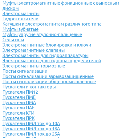
Муфты электромагнитные фрикционные с выносным
диском
Электромагниты
Гидротолкатели
Катушки к электромагнитам различного типа
Муфты зубчатые
Муфты упругие втулочно-пальцевые
Сельсины
Электромагнитные блокировки и ключи
Электромагнитные клапаны
Электромагниты для гидроаппаратуры
Электромагниты для гидрораспределителей
Электромагниты тормозные
Посты сигнализации
Посты сигнализации взрывозащищенные
Посты сигнализации общепромышленные
Пускатели и контакторы
Пускатели ПМ12
Пускатели ПМЕ
Пускатели ПМА
Пускатели ПАЕ
Пускатели КТИ
Пускатели ПРК
Пускатели ПМЛ ток до 10А
Пускатели ПМЛ ток до 16А
Пускатели ПМЛ ток до 25А