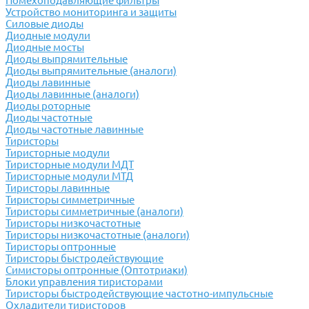
Помехоподавляющие фильтры
Устройство мониторинга и защиты
Силовые диоды
Диодные модули
Диодные мосты
Диоды выпрямительные
Диоды выпрямительные (аналоги)
Диоды лавинные
Диоды лавинные (аналоги)
Диоды роторные
Диоды частотные
Диоды частотные лавинные
Тиристоры
Тиристорные модули
Тиристорные модули МДТ
Тиристорные модули МТД
Тиристоры лавинные
Тиристоры симметричные
Тиристоры симметричные (аналоги)
Тиристоры низкочастотные
Тиристоры низкочастотные (аналоги)
Тиристоры оптронные
Тиристоры быстродействующие
Симисторы оптронные (Оптотриаки)
Блоки управления тиристорами
Тиристоры быстродействующие частотно-импульсные
Охладители тиристоров