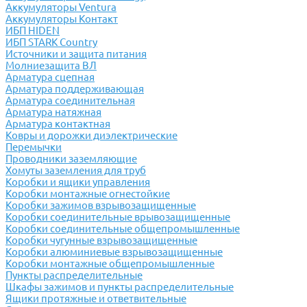
Аккумуляторы Ventura
Аккумуляторы Контакт
ИБП HIDEN
ИБП STARK Country
Источники и защита питания
Молниезащита ВЛ
Арматура сцепная
Арматура поддерживающая
Арматура соединительная
Арматура натяжная
Арматура контактная
Ковры и дорожки диэлектрические
Перемычки
Проводники заземляющие
Хомуты заземления для труб
Коробки и ящики управления
Коробки монтажные огнестойкие
Коробки зажимов взрывозащищенные
Коробки соединительные врывозащищенные
Коробки соединительные общепромышленные
Коробки чугунные взрывозащищенные
Коробки алюминиевые взрывозащищенные
Коробки монтажные общепромышленные
Пункты распределительные
Шкафы зажимов и пункты распределительные
Ящики протяжные и ответвительные