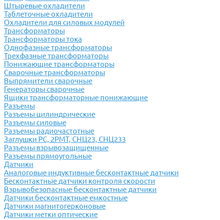
Штыревые охладители
Таблеточные охладители
Охладители для силовых модулей
Трансформаторы
Трансформаторы тока
Однофазные трансформаторы
Трехфазные трансформаторы
Понижающие трансформаторы
Сварочные трансформаторы
Выпрямители сварочные
Генераторы сварочные
Ящики трансформаторные понижающие
Разъемы
Разъемы цилиндрические
Разъемы силовые
Разъемы радиочастотные
Заглушки РС, 2РМТ, СНЦ23, СНЦ233
Разъемы взрывозащищенные
Разъемы прямоугольные
Датчики
Аналоговые индуктивные бесконтактные датчики
Бесконтактные датчики контроля скорости
Взрывобезопасные бесконтактные датчики
Датчики бесконтактные емкостные
Датчики магнитогерконовые
Датчики метки оптические