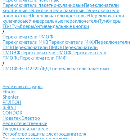
Переключатели пакетно-кулачковые
Переключатели
кнопочные
Переключатели пакетные
Переключатели
поворотные
Переключатели крестовые
Переключатели
кулачковые
Универсальные переключатели
Тумблеры
ТВ-1
Тумблеры
Антивандальные кнопки
/
Переключатели ПМОФ
Переключатели МКВ
Переключатели МКФ
Переключатели
ПМВ
Переключатели ПМОВ
Переключатели
ПМОВФ
Переключатели ПМОФ
Переключатели
ПМОФз
Переключатели ПМФ
/
ПМОФ-45-112222/II-Д1 переключатель пакетный
Реле и аксессуары
Finder
Shenler
РЕЛЕОН
RelPol
CONDOR
Новатек Электро
Реле отечественные
Твердотельные реле
Устройство защиты электродвигателя