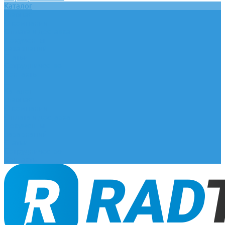
Каталог
Главная
О компании
Оплата и доставка
Документы
База знаний
Статьи
Сотрудничество
Контакты
...
Каталог
Главная
О компании
Оплата и доставка
Документы
База знаний
Статьи
Сотрудничество
Контакты