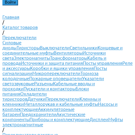
Главная
/
Каталог товаров
/
Переключатели
Силовые
диоды
Тиристоры
Выключатели
Светильники
Концевые и
соединительные муфты
Вентиляторы
Источники
света
Электромагниты
Трансформаторы
Кабель и
провода
Источники и защита питания
Посты управления
Реле
и аксессуары
Коробки и ящики управления
Посты
сигнализации
Микропереключатели
Тормоза
колодочные
Пожарные оповещатели
Указатели
светозвуковые
Разъемы
Кабельные вводы и
проходки
Пускатели и контакторы
Блоки
питания
Охладители
тиристоров
Датчики
Переключатели
Клеммы и
клемники
Металлорукав и кабельные муфты
Насосы и
комплектующие
Аккумуляторные
батареи
Предохранители
Акустические
компоненты
Приборы и комплектующие
Дисплеи
Муфты
электромагнитные
/
Переключатели пакетные