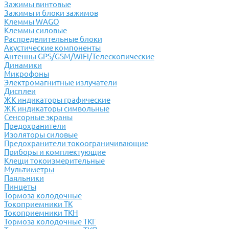
Зажимы винтовые
Зажимы и блоки зажимов
Клеммы WAGO
Клеммы силовые
Распределительные блоки
Акустические компоненты
Антенны GPS/GSM/WiFi/Телескопические
Динамики
Микрофоны
Электромагнитные излучатели
Дисплеи
ЖК индикаторы графические
ЖК индикаторы символьные
Сенсорные экраны
Предохранители
Изоляторы силовые
Предохранители токоограничивающие
Приборы и комплектующие
Клещи токоизмерительные
Мультиметры
Паяльники
Пинцеты
Тормоза колодочные
Токоприемники ТК
Токоприемники ТКН
Тормоза колодочные ТКГ