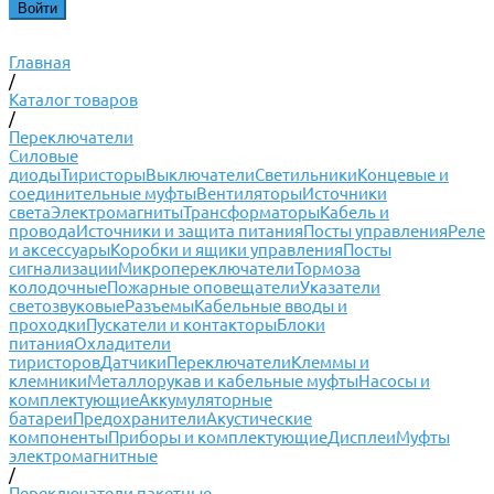
Главная
/
Каталог товаров
/
Переключатели
Силовые
диоды
Тиристоры
Выключатели
Светильники
Концевые и
соединительные муфты
Вентиляторы
Источники
света
Электромагниты
Трансформаторы
Кабель и
провода
Источники и защита питания
Посты управления
Реле
и аксессуары
Коробки и ящики управления
Посты
сигнализации
Микропереключатели
Тормоза
колодочные
Пожарные оповещатели
Указатели
светозвуковые
Разъемы
Кабельные вводы и
проходки
Пускатели и контакторы
Блоки
питания
Охладители
тиристоров
Датчики
Переключатели
Клеммы и
клемники
Металлорукав и кабельные муфты
Насосы и
комплектующие
Аккумуляторные
батареи
Предохранители
Акустические
компоненты
Приборы и комплектующие
Дисплеи
Муфты
электромагнитные
/
Переключатели пакетные