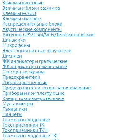
Зажимы винтовые
Зажимы и блоки зажимов
Клеммы WAGO
Клеммы силовые
Распределительные блоки
Акустические компоненты
Антенны GPS/GSM/WiFi/Телескопические
Динамики
Микрофоны
Электромагнитные излучатели
Дисплеи
ЖК индикаторы графические
ЖК индикаторы символьные
Сенсорные экраны
Предохранители
Изоляторы силовые
Предохранители токоограничивающие
Приборы и комплектующие
Клещи токоизмерительные
Мультиметры
Паяльники
Пинцеты
Тормоза колодочные
Токоприемники ТК
Токоприемники ТКН
Тормоза колодочные ТКГ