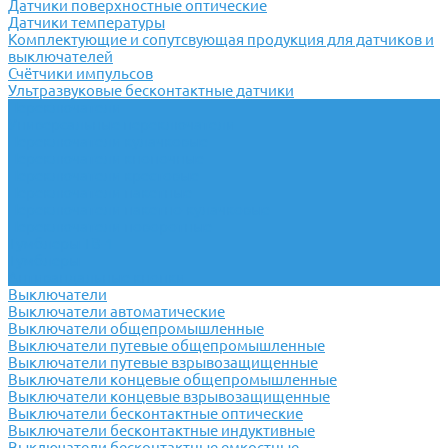
Датчики поверхностные оптические
Датчики температуры
Комплектующие и сопутсвующая продукция для датчиков и
выключателей
Счётчики импульсов
Ультразвуковые бесконтактные датчики
Переключатели
Универсальные переключатели
Переключатели кулачковые
Переключатели кнопочные
Переключатели крестовые
Переключатели пакетные
Переключатели пакетно-кулачковые
Переключатели поворотные
Тумблеры ТВ-1
Тумблеры
Антивандальные кнопки
Выключатели
Выключатели автоматические
Выключатели общепромышленные
Выключатели путевые общепромышленные
Выключатели путевые взрывозащищенные
Выключатели концевые общепромышленные
Выключатели концевые взрывозащищенные
Выключатели бесконтактные оптические
Выключатели бесконтактные индуктивные
Выключатели бесконтактные емкостные