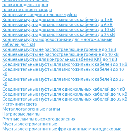
Блоки конденсаторов
Блоки питания и заряда
Концевые и соединительные муфты
Концевые муфты для многожильных кабелей до 1 кВ
Концевые муфты для многожильных кабелей до 6 кВ
Концевые муфты для многожильных кабелей до 10 кВ
Концевые муфты для многожильных кабелей до 35 кВ
Концевые муфты морозостойкие для многожильные
кабелей до 1 кВ
Концевые муфты не распостраняющие горение до 1 кВ
Концевые муфты не распостраняющие горение до 10 кВ
Концевые муфты для контрольных кабелей ККТ до 1 кВ
Соединительные муфты для многожильных кабелей до 1 кВ
Соединительные муфты для многожильных кабелей до 10
кВ
Соединительные муфты для многожильных кабелей до 35
кВ
Соединительные муфты для одножильных кабелей до 1 кВ
Соединительные муфты для одножильных кабелей до 10 кВ
Соединительные муфты для одножильных кабелей до 35 кВ
Источники света
Металлогалогенные лампы
Натриевые лампы
Ртутные лампы высокого давления
Муфты электромагнитные
Муфты электромагнитные фрикционные многодисковые