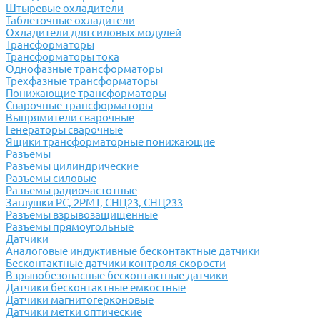
Штыревые охладители
Таблеточные охладители
Охладители для силовых модулей
Трансформаторы
Трансформаторы тока
Однофазные трансформаторы
Трехфазные трансформаторы
Понижающие трансформаторы
Сварочные трансформаторы
Выпрямители сварочные
Генераторы сварочные
Ящики трансформаторные понижающие
Разъемы
Разъемы цилиндрические
Разъемы силовые
Разъемы радиочастотные
Заглушки РС, 2РМТ, СНЦ23, СНЦ233
Разъемы взрывозащищенные
Разъемы прямоугольные
Датчики
Аналоговые индуктивные бесконтактные датчики
Бесконтактные датчики контроля скорости
Взрывобезопасные бесконтактные датчики
Датчики бесконтактные емкостные
Датчики магнитогерконовые
Датчики метки оптические