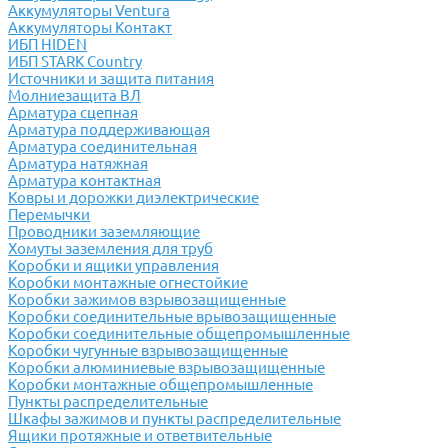
Аккумуляторы Ventura
Аккумуляторы Контакт
ИБП HIDEN
ИБП STARK Country
Источники и защита питания
Молниезащита ВЛ
Арматура сцепная
Арматура поддерживающая
Арматура соединительная
Арматура натяжная
Арматура контактная
Ковры и дорожки диэлектрические
Перемычки
Проводники заземляющие
Хомуты заземления для труб
Коробки и ящики управления
Коробки монтажные огнестойкие
Коробки зажимов взрывозащищенные
Коробки соединительные врывозащищенные
Коробки соединительные общепромышленные
Коробки чугунные взрывозащищенные
Коробки алюминиевые взрывозащищенные
Коробки монтажные общепромышленные
Пункты распределительные
Шкафы зажимов и пункты распределительные
Ящики протяжные и ответвительные