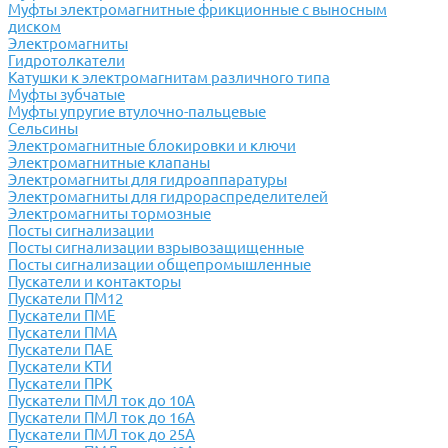
Муфты электромагнитные фрикционные с выносным
диском
Электромагниты
Гидротолкатели
Катушки к электромагнитам различного типа
Муфты зубчатые
Муфты упругие втулочно-пальцевые
Сельсины
Электромагнитные блокировки и ключи
Электромагнитные клапаны
Электромагниты для гидроаппаратуры
Электромагниты для гидрораспределителей
Электромагниты тормозные
Посты сигнализации
Посты сигнализации взрывозащищенные
Посты сигнализации общепромышленные
Пускатели и контакторы
Пускатели ПМ12
Пускатели ПМЕ
Пускатели ПМА
Пускатели ПАЕ
Пускатели КТИ
Пускатели ПРК
Пускатели ПМЛ ток до 10А
Пускатели ПМЛ ток до 16А
Пускатели ПМЛ ток до 25А