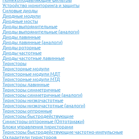
Помехоподавляющие фильтры
Устройство мониторинга и защиты
Силовые диоды
Диодные модули
Диодные мосты
Диоды выпрямительные
Диоды выпрямительные (аналоги)
Диоды лавинные
Диоды лавинные (аналоги)
Диоды роторные
Диоды частотные
Диоды частотные лавинные
Тиристоры
Тиристорные модули
Тиристорные модули МДТ
Тиристорные модули МТД
Тиристоры лавинные
Тиристоры симметричные
Тиристоры симметричные (аналоги)
Тиристоры низкочастотные
Тиристоры низкочастотные (аналоги)
Тиристоры оптронные
Тиристоры быстродействующие
Симисторы оптронные (Оптотриаки)
Блоки управления тиристорами
Тиристоры быстродействующие частотно-импульсные
Охладители тиристоров