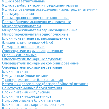
Ящики разветвительные
Ящики с рубильником и предохранителями
Ящики управления освещением и электродвигателями
Посты управления
Посты взрывозащищенные кнопочные
Посты общепромышленные кнопочные
Микропереключатели
Микропереключатели взрывозащищенные
Микропереключатели однополюсные
Блоки контактные взрывозащищенные
Элементы кнопочные КН-БКВ
Пожарные оповещатели
Оповещатели взрывозащищенные
Сирены сигнальные
Оповещатели пожарные звуковые
Оповещатели пожарные комбинированные
Оповещатели пожарные световые
Блоки питания
Импульсные блоки питания
Трансформаторные блоки питания
Источники резервного (бесперебойного) питания
Помехоустойчивые блоки питания
Блоки питания импульсные
Блоки питания для датчиков
Искробезопасные блоки питания
Блоки питания с корнеизвлечением
Блоки испытательные