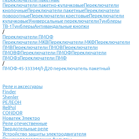
Переключатели пакетно-кулачковые
Переключатели
кнопочные
Переключатели пакетные
Переключатели
поворотные
Переключатели крестовые
Переключатели
кулачковые
Универсальные переключатели
Тумблеры
ТВ-1
Тумблеры
Антивандальные кнопки
/
Переключатели ПМОФ
Переключатели МКВ
Переключатели МКФ
Переключатели
ПМВ
Переключатели ПМОВ
Переключатели
ПМОВФ
Переключатели ПМОФ
Переключатели
ПМОФз
Переключатели ПМФ
/
ПМОФ-45-333344/I-Д20 переключатель пакетный
Реле и аксессуары
Finder
Shenler
РЕЛЕОН
RelPol
CONDOR
Новатек Электро
Реле отечественные
Твердотельные реле
Устройство защиты электродвигателя