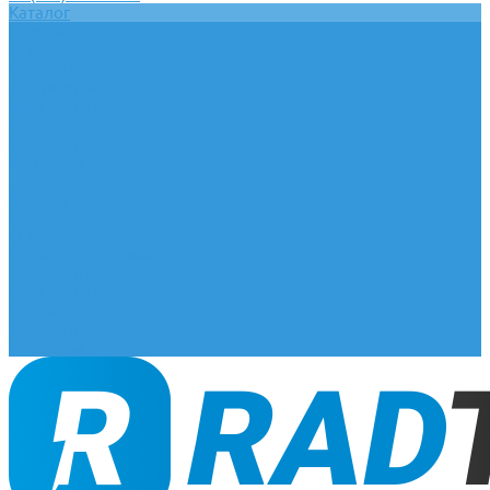
Каталог
Главная
О компании
Оплата и доставка
Документы
База знаний
Статьи
Сотрудничество
Контакты
...
Каталог
Главная
О компании
Оплата и доставка
Документы
База знаний
Статьи
Сотрудничество
Контакты