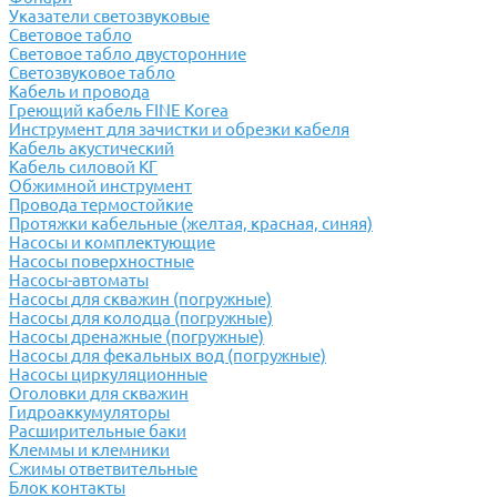
Указатели светозвуковые
Световое табло
Световое табло двусторонние
Светозвуковое табло
Кабель и провода
Греющий кабель FINE Korea
Инструмент для зачистки и обрезки кабеля
Кабель акустический
Кабель силовой КГ
Обжимной инструмент
Провода термостойкие
Протяжки кабельные (желтая, красная, синяя)
Насосы и комплектующие
Насосы поверхностные
Насосы-автоматы
Насосы для скважин (погружные)
Насосы для колодца (погружные)
Насосы дренажные (погружные)
Насосы для фекальных вод (погружные)
Насосы циркуляционные
Оголовки для скважин
Гидроаккумуляторы
Расширительные баки
Клеммы и клемники
Cжимы ответвительные
Блок контакты