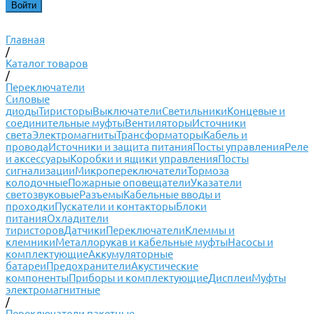
Главная
/
Каталог товаров
/
Переключатели
Силовые
диоды
Тиристоры
Выключатели
Светильники
Концевые и
соединительные муфты
Вентиляторы
Источники
света
Электромагниты
Трансформаторы
Кабель и
провода
Источники и защита питания
Посты управления
Реле
и аксессуары
Коробки и ящики управления
Посты
сигнализации
Микропереключатели
Тормоза
колодочные
Пожарные оповещатели
Указатели
светозвуковые
Разъемы
Кабельные вводы и
проходки
Пускатели и контакторы
Блоки
питания
Охладители
тиристоров
Датчики
Переключатели
Клеммы и
клемники
Металлорукав и кабельные муфты
Насосы и
комплектующие
Аккумуляторные
батареи
Предохранители
Акустические
компоненты
Приборы и комплектующие
Дисплеи
Муфты
электромагнитные
/
Переключатели пакетные