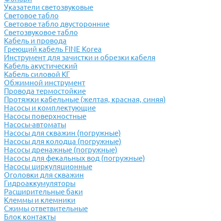
Указатели светозвуковые
Световое табло
Световое табло двусторонние
Светозвуковое табло
Кабель и провода
Греющий кабель FINE Korea
Инструмент для зачистки и обрезки кабеля
Кабель акустический
Кабель силовой КГ
Обжимной инструмент
Провода термостойкие
Протяжки кабельные (желтая, красная, синяя)
Насосы и комплектующие
Насосы поверхностные
Насосы-автоматы
Насосы для скважин (погружные)
Насосы для колодца (погружные)
Насосы дренажные (погружные)
Насосы для фекальных вод (погружные)
Насосы циркуляционные
Оголовки для скважин
Гидроаккумуляторы
Расширительные баки
Клеммы и клемники
Cжимы ответвительные
Блок контакты