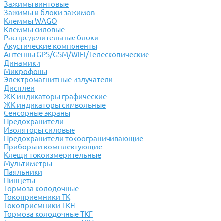
Зажимы винтовые
Зажимы и блоки зажимов
Клеммы WAGO
Клеммы силовые
Распределительные блоки
Акустические компоненты
Антенны GPS/GSM/WiFi/Телескопические
Динамики
Микрофоны
Электромагнитные излучатели
Дисплеи
ЖК индикаторы графические
ЖК индикаторы символьные
Сенсорные экраны
Предохранители
Изоляторы силовые
Предохранители токоограничивающие
Приборы и комплектующие
Клещи токоизмерительные
Мультиметры
Паяльники
Пинцеты
Тормоза колодочные
Токоприемники ТК
Токоприемники ТКН
Тормоза колодочные ТКГ