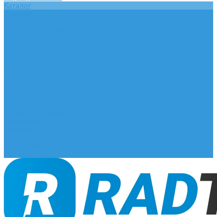
Каталог
Главная
О компании
Оплата и доставка
Документы
База знаний
Статьи
Сотрудничество
Контакты
...
Каталог
Главная
О компании
Оплата и доставка
Документы
База знаний
Статьи
Сотрудничество
Контакты