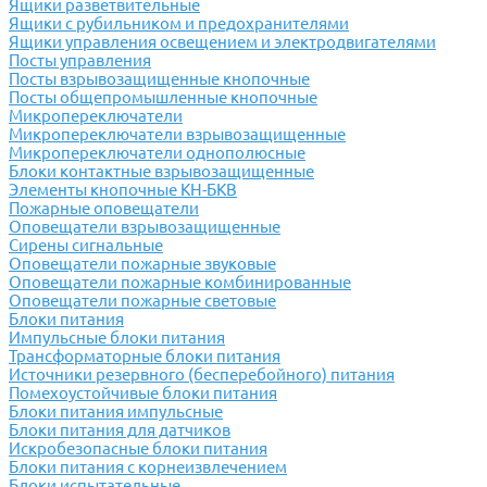
Ящики разветвительные
Ящики с рубильником и предохранителями
Ящики управления освещением и электродвигателями
Посты управления
Посты взрывозащищенные кнопочные
Посты общепромышленные кнопочные
Микропереключатели
Микропереключатели взрывозащищенные
Микропереключатели однополюсные
Блоки контактные взрывозащищенные
Элементы кнопочные КН-БКВ
Пожарные оповещатели
Оповещатели взрывозащищенные
Сирены сигнальные
Оповещатели пожарные звуковые
Оповещатели пожарные комбинированные
Оповещатели пожарные световые
Блоки питания
Импульсные блоки питания
Трансформаторные блоки питания
Источники резервного (бесперебойного) питания
Помехоустойчивые блоки питания
Блоки питания импульсные
Блоки питания для датчиков
Искробезопасные блоки питания
Блоки питания с корнеизвлечением
Блоки испытательные