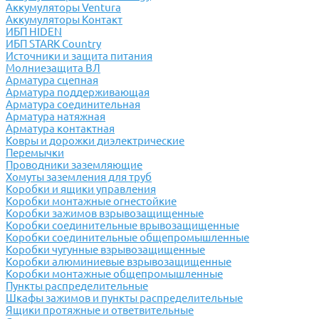
Аккумуляторы Ventura
Аккумуляторы Контакт
ИБП HIDEN
ИБП STARK Country
Источники и защита питания
Молниезащита ВЛ
Арматура сцепная
Арматура поддерживающая
Арматура соединительная
Арматура натяжная
Арматура контактная
Ковры и дорожки диэлектрические
Перемычки
Проводники заземляющие
Хомуты заземления для труб
Коробки и ящики управления
Коробки монтажные огнестойкие
Коробки зажимов взрывозащищенные
Коробки соединительные врывозащищенные
Коробки соединительные общепромышленные
Коробки чугунные взрывозащищенные
Коробки алюминиевые взрывозащищенные
Коробки монтажные общепромышленные
Пункты распределительные
Шкафы зажимов и пункты распределительные
Ящики протяжные и ответвительные