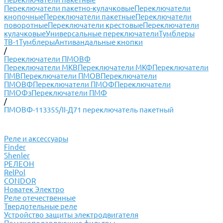
Переключатели пакетно-кулачковые
Переключатели
кнопочные
Переключатели пакетные
Переключатели
поворотные
Переключатели крестовые
Переключатели
кулачковые
Универсальные переключатели
Тумблеры
ТВ-1
Тумблеры
Антивандальные кнопки
/
Переключатели ПМОВФ
Переключатели МКВ
Переключатели МКФ
Переключатели
ПМВ
Переключатели ПМОВ
Переключатели
ПМОВФ
Переключатели ПМОФ
Переключатели
ПМОФз
Переключатели ПМФ
/
ПМОВФ-113355/II-Д71 переключатель пакетный
Реле и аксессуары
Finder
Shenler
РЕЛЕОН
RelPol
CONDOR
Новатек Электро
Реле отечественные
Твердотельные реле
Устройство защиты электродвигателя