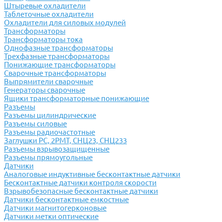
Штыревые охладители
Таблеточные охладители
Охладители для силовых модулей
Трансформаторы
Трансформаторы тока
Однофазные трансформаторы
Трехфазные трансформаторы
Понижающие трансформаторы
Сварочные трансформаторы
Выпрямители сварочные
Генераторы сварочные
Ящики трансформаторные понижающие
Разъемы
Разъемы цилиндрические
Разъемы силовые
Разъемы радиочастотные
Заглушки РС, 2РМТ, СНЦ23, СНЦ233
Разъемы взрывозащищенные
Разъемы прямоугольные
Датчики
Аналоговые индуктивные бесконтактные датчики
Бесконтактные датчики контроля скорости
Взрывобезопасные бесконтактные датчики
Датчики бесконтактные емкостные
Датчики магнитогерконовые
Датчики метки оптические