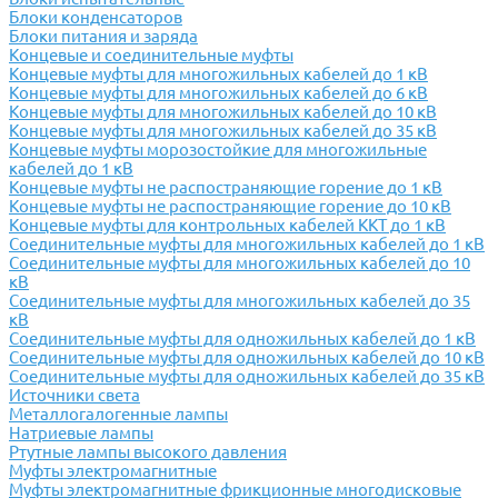
Блоки конденсаторов
Блоки питания и заряда
Концевые и соединительные муфты
Концевые муфты для многожильных кабелей до 1 кВ
Концевые муфты для многожильных кабелей до 6 кВ
Концевые муфты для многожильных кабелей до 10 кВ
Концевые муфты для многожильных кабелей до 35 кВ
Концевые муфты морозостойкие для многожильные
кабелей до 1 кВ
Концевые муфты не распостраняющие горение до 1 кВ
Концевые муфты не распостраняющие горение до 10 кВ
Концевые муфты для контрольных кабелей ККТ до 1 кВ
Соединительные муфты для многожильных кабелей до 1 кВ
Соединительные муфты для многожильных кабелей до 10
кВ
Соединительные муфты для многожильных кабелей до 35
кВ
Соединительные муфты для одножильных кабелей до 1 кВ
Соединительные муфты для одножильных кабелей до 10 кВ
Соединительные муфты для одножильных кабелей до 35 кВ
Источники света
Металлогалогенные лампы
Натриевые лампы
Ртутные лампы высокого давления
Муфты электромагнитные
Муфты электромагнитные фрикционные многодисковые