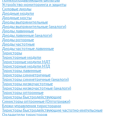
Помехоподавляющие фильтры
Устройство мониторинга и защиты
Силовые диоды
Диодные модули
Диодные мосты
Диоды выпрямительные
Диоды выпрямительные (аналоги)
Диоды лавинные
Диоды лавинные (аналоги)
Диоды роторные
Диоды частотные
Диоды частотные лавинные
Тиристоры
Тиристорные модули
Тиристорные модули МДТ
Тиристорные модули МТД
Тиристоры лавинные
Тиристоры симметричные
Тиристоры симметричные (аналоги)
Тиристоры низкочастотные
Тиристоры низкочастотные (аналоги)
Тиристоры оптронные
Тиристоры быстродействующие
Симисторы оптронные (Оптотриаки)
Блоки управления тиристорами
Тиристоры быстродействующие частотно-импульсные
Охладители тиристоров