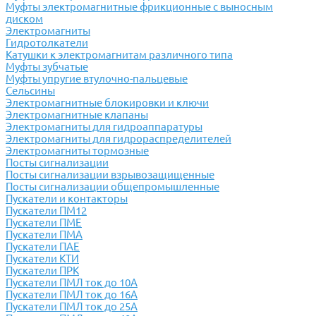
Муфты электромагнитные фрикционные с выносным
диском
Электромагниты
Гидротолкатели
Катушки к электромагнитам различного типа
Муфты зубчатые
Муфты упругие втулочно-пальцевые
Сельсины
Электромагнитные блокировки и ключи
Электромагнитные клапаны
Электромагниты для гидроаппаратуры
Электромагниты для гидрораспределителей
Электромагниты тормозные
Посты сигнализации
Посты сигнализации взрывозащищенные
Посты сигнализации общепромышленные
Пускатели и контакторы
Пускатели ПМ12
Пускатели ПМЕ
Пускатели ПМА
Пускатели ПАЕ
Пускатели КТИ
Пускатели ПРК
Пускатели ПМЛ ток до 10А
Пускатели ПМЛ ток до 16А
Пускатели ПМЛ ток до 25А