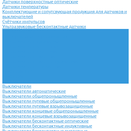
Датчики поверхностные оптические
Датчики температуры
Комплектующие и сопутсвующая продукция для датчиков и
выключателей
Счётчики импульсов
Ультразвуковые бесконтактные датчики
Переключатели
Универсальные переключатели
Переключатели кулачковые
Переключатели кнопочные
Переключатели крестовые
Переключатели пакетные
Переключатели пакетно-кулачковые
Переключатели поворотные
Тумблеры ТВ-1
Тумблеры
Антивандальные кнопки
Выключатели
Выключатели автоматические
Выключатели общепромышленные
Выключатели путевые общепромышленные
Выключатели путевые взрывозащищенные
Выключатели концевые общепромышленные
Выключатели концевые взрывозащищенные
Выключатели бесконтактные оптические
Выключатели бесконтактные индуктивные
Выключатели бесконтактные емкостные