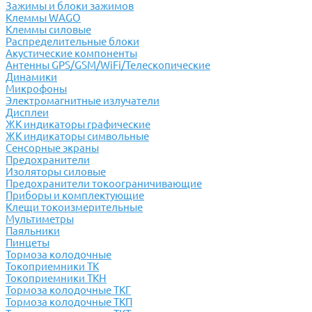
Зажимы и блоки зажимов
Клеммы WAGO
Клеммы силовые
Распределительные блоки
Акустические компоненты
Антенны GPS/GSM/WiFi/Телескопические
Динамики
Микрофоны
Электромагнитные излучатели
Дисплеи
ЖК индикаторы графические
ЖК индикаторы символьные
Сенсорные экраны
Предохранители
Изоляторы силовые
Предохранители токоограничивающие
Приборы и комплектующие
Клещи токоизмерительные
Мультиметры
Паяльники
Пинцеты
Тормоза колодочные
Токоприемники ТК
Токоприемники ТКН
Тормоза колодочные ТКГ
Тормоза колодочные ТКП