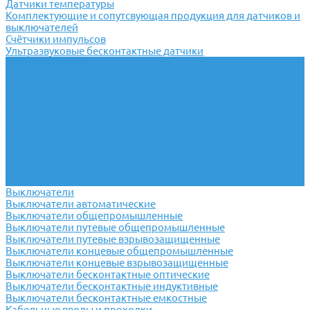
Датчики температуры
Комплектующие и сопутсвующая продукция для датчиков и
выключателей
Счётчики импульсов
Ультразвуковые бесконтактные датчики
Переключатели
Универсальные переключатели
Переключатели кулачковые
Переключатели кнопочные
Переключатели крестовые
Переключатели пакетные
Переключатели пакетно-кулачковые
Переключатели поворотные
Тумблеры ТВ-1
Тумблеры
Антивандальные кнопки
Выключатели
Выключатели автоматические
Выключатели общепромышленные
Выключатели путевые общепромышленные
Выключатели путевые взрывозащищенные
Выключатели концевые общепромышленные
Выключатели концевые взрывозащищенные
Выключатели бесконтактные оптические
Выключатели бесконтактные индуктивные
Выключатели бесконтактные емкостные
Кабельные вводы и проходки