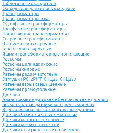
Таблеточные охладители
Охладители для силовых модулей
Трансформаторы
Трансформаторы тока
Однофазные трансформаторы
Трехфазные трансформаторы
Понижающие трансформаторы
Сварочные трансформаторы
Выпрямители сварочные
Генераторы сварочные
Ящики трансформаторные понижающие
Разъемы
Разъемы цилиндрические
Разъемы силовые
Разъемы радиочастотные
Заглушки РС, 2РМТ, СНЦ23, СНЦ233
Разъемы взрывозащищенные
Разъемы прямоугольные
Датчики
Аналоговые индуктивные бесконтактные датчики
Бесконтактные датчики контроля скорости
Взрывобезопасные бесконтактные датчики
Датчики бесконтактные емкостные
Датчики магнитогерконовые
Датчики метки оптические
Датчики поверхностные оптические