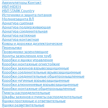
Аккумуляторы Контакт
ИБП HIDEN
ИБП STARK Country
Источники и защита питания
Молниезащита ВЛ
Арматура сцепная
Арматура поддерживающая
Арматура соединительная
Арматура натяжная
Арматура контактная
Ковры и дорожки диэлектрические
Перемычки
Проводники заземляющие
Хомуты заземления для труб
Коробки и ящики управления
Коробки монтажные огнестойкие
Коробки зажимов взрывозащищенные
Коробки соединительные врывозащищенные
Коробки соединительные общепромышленные
Коробки чугунные взрывозащищенные
Коробки алюминиевые взрывозащищенные
Коробки монтажные общепромышленные
Пункты распределительные
Шкафы зажимов и пункты распределительные
Ящики протяжные и ответвительные
Ящики разветвительные