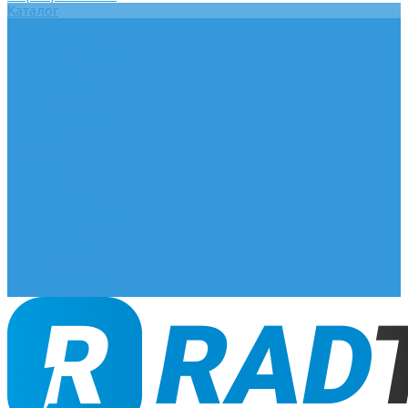
Каталог
Главная
О компании
Оплата и доставка
Документы
База знаний
Статьи
Сотрудничество
Контакты
...
Каталог
Главная
О компании
Оплата и доставка
Документы
База знаний
Статьи
Сотрудничество
Контакты