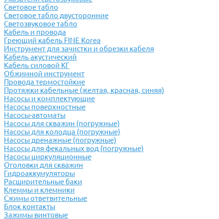
Световое табло
Световое табло двусторонние
Светозвуковое табло
Кабель и провода
Греющий кабель FINE Korea
Инструмент для зачистки и обрезки кабеля
Кабель акустический
Кабель силовой КГ
Обжимной инструмент
Провода термостойкие
Протяжки кабельные (желтая, красная, синяя)
Насосы и комплектующие
Насосы поверхностные
Насосы-автоматы
Насосы для скважин (погружные)
Насосы для колодца (погружные)
Насосы дренажные (погружные)
Насосы для фекальных вод (погружные)
Насосы циркуляционные
Оголовки для скважин
Гидроаккумуляторы
Расширительные баки
Клеммы и клемники
Cжимы ответвительные
Блок контакты
Зажимы винтовые