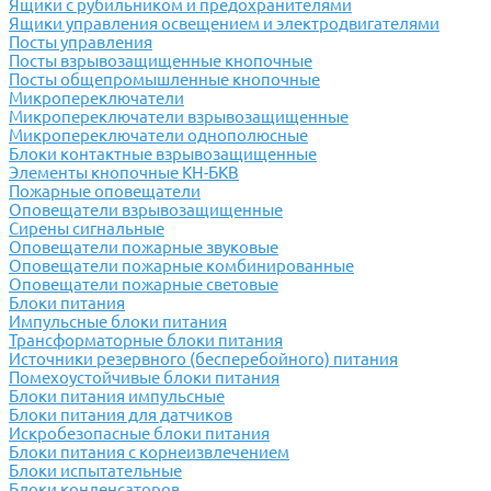
Ящики с рубильником и предохранителями
Ящики управления освещением и электродвигателями
Посты управления
Посты взрывозащищенные кнопочные
Посты общепромышленные кнопочные
Микропереключатели
Микропереключатели взрывозащищенные
Микропереключатели однополюсные
Блоки контактные взрывозащищенные
Элементы кнопочные КН-БКВ
Пожарные оповещатели
Оповещатели взрывозащищенные
Сирены сигнальные
Оповещатели пожарные звуковые
Оповещатели пожарные комбинированные
Оповещатели пожарные световые
Блоки питания
Импульсные блоки питания
Трансформаторные блоки питания
Источники резервного (бесперебойного) питания
Помехоустойчивые блоки питания
Блоки питания импульсные
Блоки питания для датчиков
Искробезопасные блоки питания
Блоки питания с корнеизвлечением
Блоки испытательные
Блоки конденсаторов