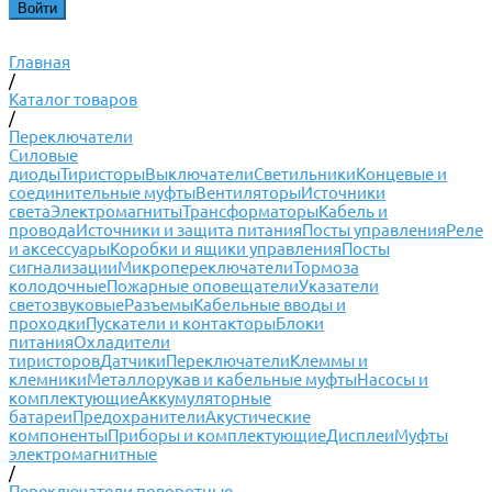
Главная
/
Каталог товаров
/
Переключатели
Силовые
диоды
Тиристоры
Выключатели
Светильники
Концевые и
соединительные муфты
Вентиляторы
Источники
света
Электромагниты
Трансформаторы
Кабель и
провода
Источники и защита питания
Посты управления
Реле
и аксессуары
Коробки и ящики управления
Посты
сигнализации
Микропереключатели
Тормоза
колодочные
Пожарные оповещатели
Указатели
светозвуковые
Разъемы
Кабельные вводы и
проходки
Пускатели и контакторы
Блоки
питания
Охладители
тиристоров
Датчики
Переключатели
Клеммы и
клемники
Металлорукав и кабельные муфты
Насосы и
комплектующие
Аккумуляторные
батареи
Предохранители
Акустические
компоненты
Приборы и комплектующие
Дисплеи
Муфты
электромагнитные
/
Переключатели поворотные