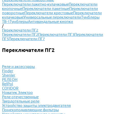
Переключатели пакетно-кулачковые
Переключатели
кнопочные
Переключатели пакетные
Переключатели
поворотные
Переключатели крестовые
Переключатели
кулачковые
Универсальные переключатели
Тумблеры
ТВ-1
Тумблеры
Антивандальные кнопки
/
Переключатели ПГ2
Переключатели ПГ2
Переключатели ПГ3
Переключатели
ПГ5
Переключатели ПГ7
Переключатели ПГ2
Реле и аксессуары
Finder
Shenler
РЕЛЕОН
RelPol
CONDOR
Новатек Электро
Реле отечественные
Твердотельные реле
Устройство защиты электродвигателя
Помехоподавляющие фильтры