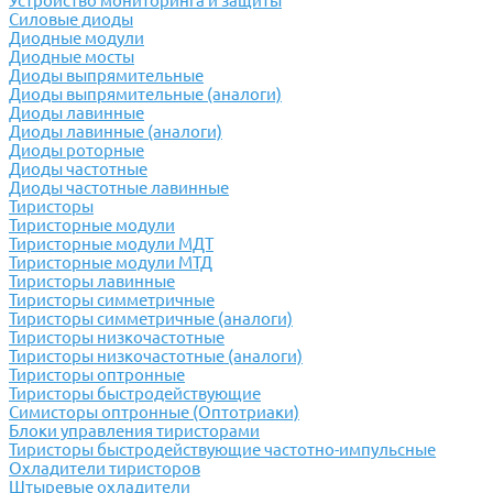
Устройство мониторинга и защиты
Силовые диоды
Диодные модули
Диодные мосты
Диоды выпрямительные
Диоды выпрямительные (аналоги)
Диоды лавинные
Диоды лавинные (аналоги)
Диоды роторные
Диоды частотные
Диоды частотные лавинные
Тиристоры
Тиристорные модули
Тиристорные модули МДТ
Тиристорные модули МТД
Тиристоры лавинные
Тиристоры симметричные
Тиристоры симметричные (аналоги)
Тиристоры низкочастотные
Тиристоры низкочастотные (аналоги)
Тиристоры оптронные
Тиристоры быстродействующие
Симисторы оптронные (Оптотриаки)
Блоки управления тиристорами
Тиристоры быстродействующие частотно-импульсные
Охладители тиристоров
Штыревые охладители