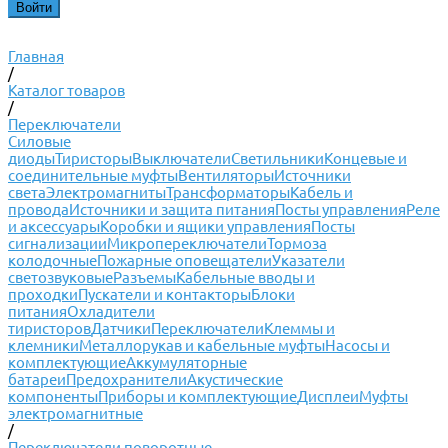
Главная
/
Каталог товаров
/
Переключатели
Силовые
диоды
Тиристоры
Выключатели
Светильники
Концевые и
соединительные муфты
Вентиляторы
Источники
света
Электромагниты
Трансформаторы
Кабель и
провода
Источники и защита питания
Посты управления
Реле
и аксессуары
Коробки и ящики управления
Посты
сигнализации
Микропереключатели
Тормоза
колодочные
Пожарные оповещатели
Указатели
светозвуковые
Разъемы
Кабельные вводы и
проходки
Пускатели и контакторы
Блоки
питания
Охладители
тиристоров
Датчики
Переключатели
Клеммы и
клемники
Металлорукав и кабельные муфты
Насосы и
комплектующие
Аккумуляторные
батареи
Предохранители
Акустические
компоненты
Приборы и комплектующие
Дисплеи
Муфты
электромагнитные
/
Переключатели поворотные