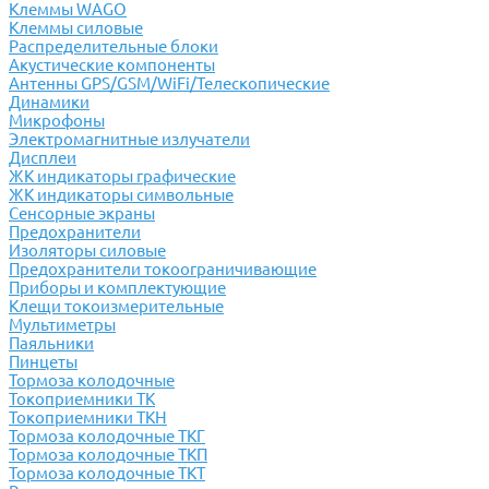
Клеммы WAGO
Клеммы силовые
Распределительные блоки
Акустические компоненты
Антенны GPS/GSM/WiFi/Телескопические
Динамики
Микрофоны
Электромагнитные излучатели
Дисплеи
ЖК индикаторы графические
ЖК индикаторы символьные
Сенсорные экраны
Предохранители
Изоляторы силовые
Предохранители токоограничивающие
Приборы и комплектующие
Клещи токоизмерительные
Мультиметры
Паяльники
Пинцеты
Тормоза колодочные
Токоприемники ТК
Токоприемники ТКН
Тормоза колодочные ТКГ
Тормоза колодочные ТКП
Тормоза колодочные ТКТ