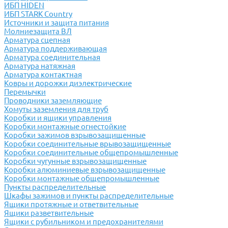
ИБП HIDEN
ИБП STARK Country
Источники и защита питания
Молниезащита ВЛ
Арматура сцепная
Арматура поддерживающая
Арматура соединительная
Арматура натяжная
Арматура контактная
Ковры и дорожки диэлектрические
Перемычки
Проводники заземляющие
Хомуты заземления для труб
Коробки и ящики управления
Коробки монтажные огнестойкие
Коробки зажимов взрывозащищенные
Коробки соединительные врывозащищенные
Коробки соединительные общепромышленные
Коробки чугунные взрывозащищенные
Коробки алюминиевые взрывозащищенные
Коробки монтажные общепромышленные
Пункты распределительные
Шкафы зажимов и пункты распределительные
Ящики протяжные и ответвительные
Ящики разветвительные
Ящики с рубильником и предохранителями