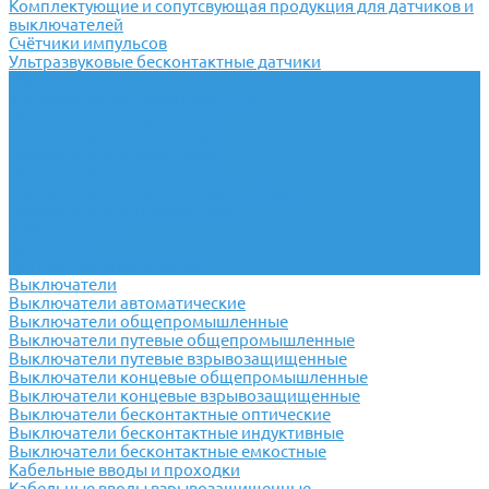
Комплектующие и сопутсвующая продукция для датчиков и
выключателей
Счётчики импульсов
Ультразвуковые бесконтактные датчики
Переключатели
Универсальные переключатели
Переключатели кулачковые
Переключатели кнопочные
Переключатели крестовые
Переключатели пакетные
Переключатели пакетно-кулачковые
Переключатели поворотные
Тумблеры ТВ-1
Тумблеры
Антивандальные кнопки
Выключатели
Выключатели автоматические
Выключатели общепромышленные
Выключатели путевые общепромышленные
Выключатели путевые взрывозащищенные
Выключатели концевые общепромышленные
Выключатели концевые взрывозащищенные
Выключатели бесконтактные оптические
Выключатели бесконтактные индуктивные
Выключатели бесконтактные емкостные
Кабельные вводы и проходки
Кабельные вводы взрывозащищенные