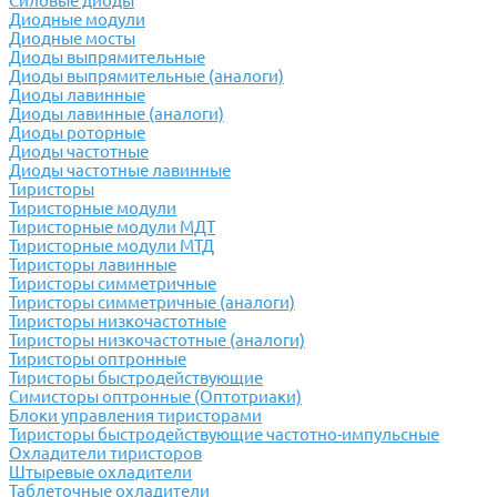
Силовые диоды
Диодные модули
Диодные мосты
Диоды выпрямительные
Диоды выпрямительные (аналоги)
Диоды лавинные
Диоды лавинные (аналоги)
Диоды роторные
Диоды частотные
Диоды частотные лавинные
Тиристоры
Тиристорные модули
Тиристорные модули МДТ
Тиристорные модули МТД
Тиристоры лавинные
Тиристоры симметричные
Тиристоры симметричные (аналоги)
Тиристоры низкочастотные
Тиристоры низкочастотные (аналоги)
Тиристоры оптронные
Тиристоры быстродействующие
Симисторы оптронные (Оптотриаки)
Блоки управления тиристорами
Тиристоры быстродействующие частотно-импульсные
Охладители тиристоров
Штыревые охладители
Таблеточные охладители