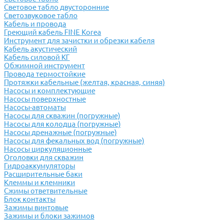
Световое табло двусторонние
Светозвуковое табло
Кабель и провода
Греющий кабель FINE Korea
Инструмент для зачистки и обрезки кабеля
Кабель акустический
Кабель силовой КГ
Обжимной инструмент
Провода термостойкие
Протяжки кабельные (желтая, красная, синяя)
Насосы и комплектующие
Насосы поверхностные
Насосы-автоматы
Насосы для скважин (погружные)
Насосы для колодца (погружные)
Насосы дренажные (погружные)
Насосы для фекальных вод (погружные)
Насосы циркуляционные
Оголовки для скважин
Гидроаккумуляторы
Расширительные баки
Клеммы и клемники
Cжимы ответвительные
Блок контакты
Зажимы винтовые
Зажимы и блоки зажимов