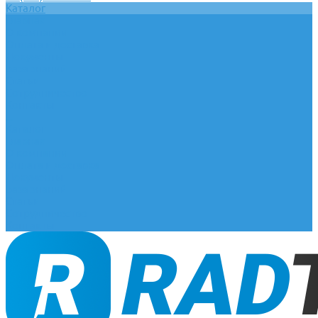
Каталог
Главная
О компании
Оплата и доставка
Документы
База знаний
Статьи
Сотрудничество
Контакты
...
Каталог
Главная
О компании
Оплата и доставка
Документы
База знаний
Статьи
Сотрудничество
Контакты