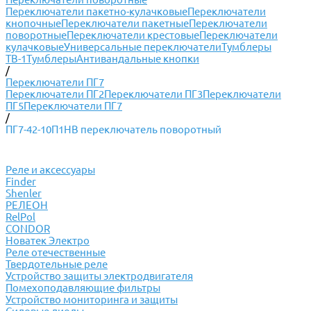
Переключатели пакетно-кулачковые
Переключатели
кнопочные
Переключатели пакетные
Переключатели
поворотные
Переключатели крестовые
Переключатели
кулачковые
Универсальные переключатели
Тумблеры
ТВ-1
Тумблеры
Антивандальные кнопки
/
Переключатели ПГ7
Переключатели ПГ2
Переключатели ПГ3
Переключатели
ПГ5
Переключатели ПГ7
/
ПГ7-42-10П1НВ переключатель поворотный
Реле и аксессуары
Finder
Shenler
РЕЛЕОН
RelPol
CONDOR
Новатек Электро
Реле отечественные
Твердотельные реле
Устройство защиты электродвигателя
Помехоподавляющие фильтры
Устройство мониторинга и защиты