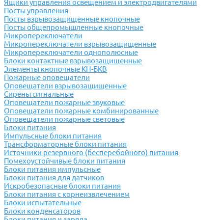
Ящики управления освещением и электродвигателями
Посты управления
Посты взрывозащищенные кнопочные
Посты общепромышленные кнопочные
Микропереключатели
Микропереключатели взрывозащищенные
Микропереключатели однополюсные
Блоки контактные взрывозащищенные
Элементы кнопочные КН-БКВ
Пожарные оповещатели
Оповещатели взрывозащищенные
Сирены сигнальные
Оповещатели пожарные звуковые
Оповещатели пожарные комбинированные
Оповещатели пожарные световые
Блоки питания
Импульсные блоки питания
Трансформаторные блоки питания
Источники резервного (бесперебойного) питания
Помехоустойчивые блоки питания
Блоки питания импульсные
Блоки питания для датчиков
Искробезопасные блоки питания
Блоки питания с корнеизвлечением
Блоки испытательные
Блоки конденсаторов
Блоки питания и заряда