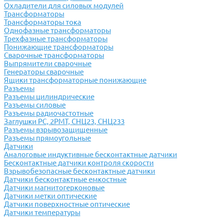
Охладители для силовых модулей
Трансформаторы
Трансформаторы тока
Однофазные трансформаторы
Трехфазные трансформаторы
Понижающие трансформаторы
Сварочные трансформаторы
Выпрямители сварочные
Генераторы сварочные
Ящики трансформаторные понижающие
Разъемы
Разъемы цилиндрические
Разъемы силовые
Разъемы радиочастотные
Заглушки РС, 2РМТ, СНЦ23, СНЦ233
Разъемы взрывозащищенные
Разъемы прямоугольные
Датчики
Аналоговые индуктивные бесконтактные датчики
Бесконтактные датчики контроля скорости
Взрывобезопасные бесконтактные датчики
Датчики бесконтактные емкостные
Датчики магнитогерконовые
Датчики метки оптические
Датчики поверхностные оптические
Датчики температуры