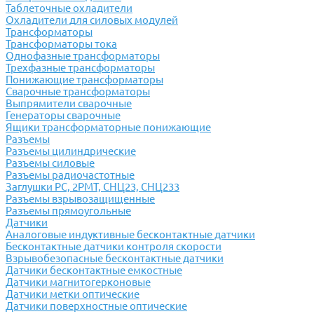
Таблеточные охладители
Охладители для силовых модулей
Трансформаторы
Трансформаторы тока
Однофазные трансформаторы
Трехфазные трансформаторы
Понижающие трансформаторы
Сварочные трансформаторы
Выпрямители сварочные
Генераторы сварочные
Ящики трансформаторные понижающие
Разъемы
Разъемы цилиндрические
Разъемы силовые
Разъемы радиочастотные
Заглушки РС, 2РМТ, СНЦ23, СНЦ233
Разъемы взрывозащищенные
Разъемы прямоугольные
Датчики
Аналоговые индуктивные бесконтактные датчики
Бесконтактные датчики контроля скорости
Взрывобезопасные бесконтактные датчики
Датчики бесконтактные емкостные
Датчики магнитогерконовые
Датчики метки оптические
Датчики поверхностные оптические