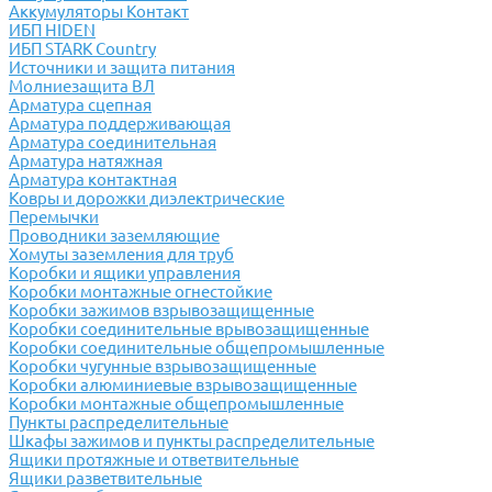
Аккумуляторы Контакт
ИБП HIDEN
ИБП STARK Country
Источники и защита питания
Молниезащита ВЛ
Арматура сцепная
Арматура поддерживающая
Арматура соединительная
Арматура натяжная
Арматура контактная
Ковры и дорожки диэлектрические
Перемычки
Проводники заземляющие
Хомуты заземления для труб
Коробки и ящики управления
Коробки монтажные огнестойкие
Коробки зажимов взрывозащищенные
Коробки соединительные врывозащищенные
Коробки соединительные общепромышленные
Коробки чугунные взрывозащищенные
Коробки алюминиевые взрывозащищенные
Коробки монтажные общепромышленные
Пункты распределительные
Шкафы зажимов и пункты распределительные
Ящики протяжные и ответвительные
Ящики разветвительные