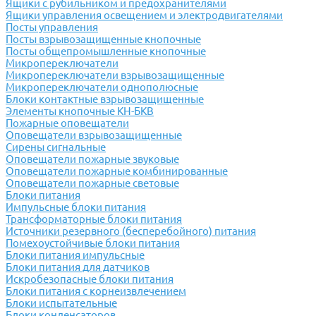
Ящики с рубильником и предохранителями
Ящики управления освещением и электродвигателями
Посты управления
Посты взрывозащищенные кнопочные
Посты общепромышленные кнопочные
Микропереключатели
Микропереключатели взрывозащищенные
Микропереключатели однополюсные
Блоки контактные взрывозащищенные
Элементы кнопочные КН-БКВ
Пожарные оповещатели
Оповещатели взрывозащищенные
Сирены сигнальные
Оповещатели пожарные звуковые
Оповещатели пожарные комбинированные
Оповещатели пожарные световые
Блоки питания
Импульсные блоки питания
Трансформаторные блоки питания
Источники резервного (бесперебойного) питания
Помехоустойчивые блоки питания
Блоки питания импульсные
Блоки питания для датчиков
Искробезопасные блоки питания
Блоки питания с корнеизвлечением
Блоки испытательные
Блоки конденсаторов