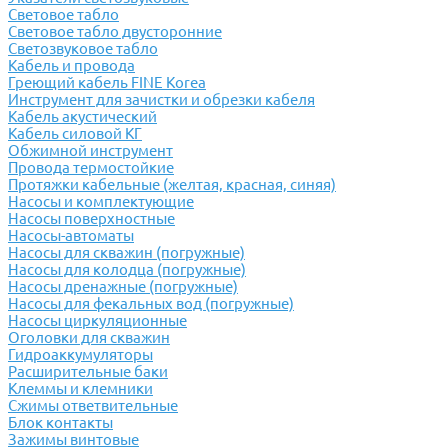
Световое табло
Световое табло двусторонние
Светозвуковое табло
Кабель и провода
Греющий кабель FINE Korea
Инструмент для зачистки и обрезки кабеля
Кабель акустический
Кабель силовой КГ
Обжимной инструмент
Провода термостойкие
Протяжки кабельные (желтая, красная, синяя)
Насосы и комплектующие
Насосы поверхностные
Насосы-автоматы
Насосы для скважин (погружные)
Насосы для колодца (погружные)
Насосы дренажные (погружные)
Насосы для фекальных вод (погружные)
Насосы циркуляционные
Оголовки для скважин
Гидроаккумуляторы
Расширительные баки
Клеммы и клемники
Cжимы ответвительные
Блок контакты
Зажимы винтовые