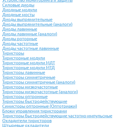
Устройство мониторинга и защиты
Силовые диоды
Диодные модули
Диодные мосты
Диоды выпрямительные
Диоды выпрямительные (аналоги)
Диоды лавинные
Диоды лавинные (аналоги)
Диоды роторные
Диоды частотные
Диоды частотные лавинные
Тиристоры
Тиристорные модули
Тиристорные модули МДТ
Тиристорные модули МТД
Тиристоры лавинные
Тиристоры симметричные
Тиристоры симметричные (аналоги)
Тиристоры низкочастотные
Тиристоры низкочастотные (аналоги)
Тиристоры оптронные
Тиристоры быстродействующие
Симисторы оптронные (Оптотриаки)
Блоки управления тиристорами
Тиристоры быстродействующие частотно-импульсные
Охладители тиристоров
Штыревые охладители