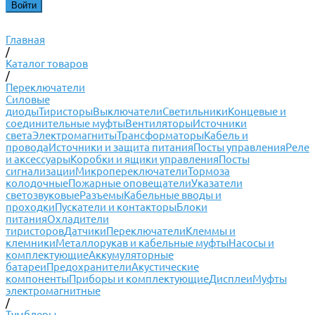
Главная
/
Каталог товаров
/
Переключатели
Силовые
диоды
Тиристоры
Выключатели
Светильники
Концевые и
соединительные муфты
Вентиляторы
Источники
света
Электромагниты
Трансформаторы
Кабель и
провода
Источники и защита питания
Посты управления
Реле
и аксессуары
Коробки и ящики управления
Посты
сигнализации
Микропереключатели
Тормоза
колодочные
Пожарные оповещатели
Указатели
светозвуковые
Разъемы
Кабельные вводы и
проходки
Пускатели и контакторы
Блоки
питания
Охладители
тиристоров
Датчики
Переключатели
Клеммы и
клемники
Металлорукав и кабельные муфты
Насосы и
комплектующие
Аккумуляторные
батареи
Предохранители
Акустические
компоненты
Приборы и комплектующие
Дисплеи
Муфты
электромагнитные
/
Тумблеры