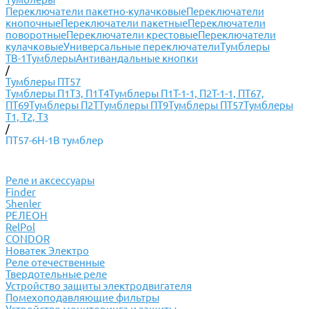
Переключатели пакетно-кулачковые
Переключатели
кнопочные
Переключатели пакетные
Переключатели
поворотные
Переключатели крестовые
Переключатели
кулачковые
Универсальные переключатели
Тумблеры
ТВ-1
Тумблеры
Антивандальные кнопки
/
Тумблеры ПТ57
Тумблеры П1Т3, П1Т4
Тумблеры П1Т-1-1, П2Т-1-1, ПТ67,
ПТ69
Тумблеры П2Т
Тумблеры ПТ9
Тумблеры ПТ57
Тумблеры
Т1, Т2, Т3
/
ПТ57-6Н-1В тумблер
Реле и аксессуары
Finder
Shenler
РЕЛЕОН
RelPol
CONDOR
Новатек Электро
Реле отечественные
Твердотельные реле
Устройство защиты электродвигателя
Помехоподавляющие фильтры