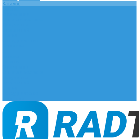
Каталог
Главная
О компании
Оплата и доставка
Документы
База знаний
Статьи
Сотрудничество
Контакты
...
Каталог
Главная
О компании
Оплата и доставка
Документы
База знаний
Статьи
Сотрудничество
Контакты