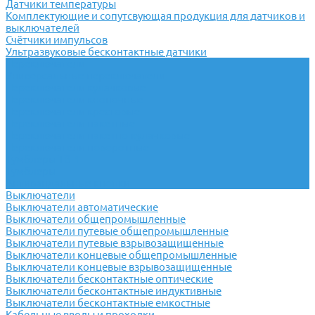
Датчики температуры
Комплектующие и сопутсвующая продукция для датчиков и
выключателей
Счётчики импульсов
Ультразвуковые бесконтактные датчики
Переключатели
Универсальные переключатели
Переключатели кулачковые
Переключатели кнопочные
Переключатели крестовые
Переключатели пакетные
Переключатели пакетно-кулачковые
Переключатели поворотные
Тумблеры ТВ-1
Тумблеры
Антивандальные кнопки
Выключатели
Выключатели автоматические
Выключатели общепромышленные
Выключатели путевые общепромышленные
Выключатели путевые взрывозащищенные
Выключатели концевые общепромышленные
Выключатели концевые взрывозащищенные
Выключатели бесконтактные оптические
Выключатели бесконтактные индуктивные
Выключатели бесконтактные емкостные
Кабельные вводы и проходки