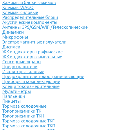
Зажимы и блоки зажимов
Клеммы WAGO
Клеммы силовые
Распределительные блоки
Акустические компоненты
Антенны GPS/GSM/WiFi/Телескопические
Динамики
Микрофоны
Электромагнитные излучатели
Дисплеи
ЖК индикаторы графические
ЖК индикаторы символьные
Сенсорные экраны
Предохранители
Изоляторы силовые
Предохранители токоограничивающие
Приборы и комплектующие
Клещи токоизмерительные
Мультиметры
Паяльники
Пинцеты
Тормоза колодочные
Токоприемники ТК
Токоприемники ТКН
Тормоза колодочные ТКГ
Тормоза колодочные ТКП