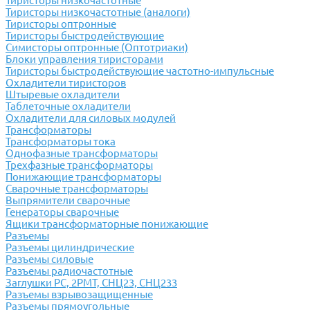
Тиристоры низкочастотные
Тиристоры низкочастотные (аналоги)
Тиристоры оптронные
Тиристоры быстродействующие
Симисторы оптронные (Оптотриаки)
Блоки управления тиристорами
Тиристоры быстродействующие частотно-импульсные
Охладители тиристоров
Штыревые охладители
Таблеточные охладители
Охладители для силовых модулей
Трансформаторы
Трансформаторы тока
Однофазные трансформаторы
Трехфазные трансформаторы
Понижающие трансформаторы
Сварочные трансформаторы
Выпрямители сварочные
Генераторы сварочные
Ящики трансформаторные понижающие
Разъемы
Разъемы цилиндрические
Разъемы силовые
Разъемы радиочастотные
Заглушки РС, 2РМТ, СНЦ23, СНЦ233
Разъемы взрывозащищенные
Разъемы прямоугольные