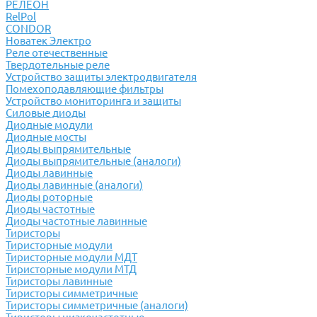
РЕЛЕОН
RelPol
CONDOR
Новатек Электро
Реле отечественные
Твердотельные реле
Устройство защиты электродвигателя
Помехоподавляющие фильтры
Устройство мониторинга и защиты
Силовые диоды
Диодные модули
Диодные мосты
Диоды выпрямительные
Диоды выпрямительные (аналоги)
Диоды лавинные
Диоды лавинные (аналоги)
Диоды роторные
Диоды частотные
Диоды частотные лавинные
Тиристоры
Тиристорные модули
Тиристорные модули МДТ
Тиристорные модули МТД
Тиристоры лавинные
Тиристоры симметричные
Тиристоры симметричные (аналоги)