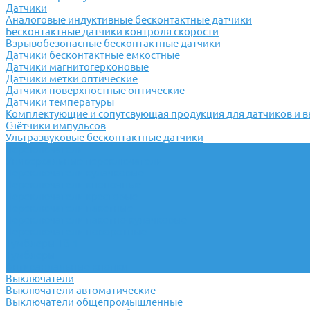
Датчики
Аналоговые индуктивные бесконтактные датчики
Бесконтактные датчики контроля скорости
Взрывобезопасные бесконтактные датчики
Датчики бесконтактные емкостные
Датчики магнитогерконовые
Датчики метки оптические
Датчики поверхностные оптические
Датчики температуры
Комплектующие и сопутсвующая продукция для датчиков и 
Счётчики импульсов
Ультразвуковые бесконтактные датчики
Переключатели
Универсальные переключатели
Переключатели кулачковые
Переключатели кнопочные
Переключатели крестовые
Переключатели пакетные
Переключатели пакетно-кулачковые
Переключатели поворотные
Тумблеры ТВ-1
Тумблеры
Антивандальные кнопки
Выключатели
Выключатели автоматические
Выключатели общепромышленные