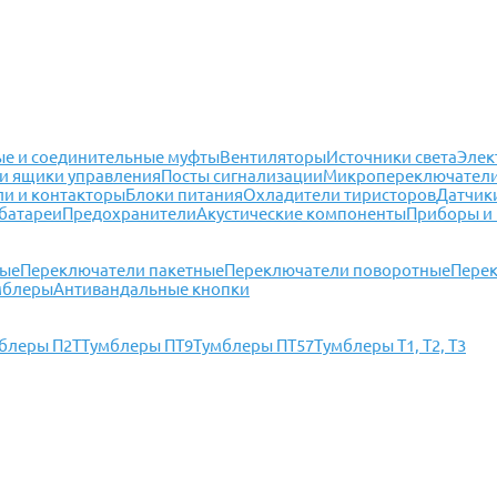
е и соединительные муфты
Вентиляторы
Источники света
Элек
и ящики управления
Посты сигнализации
Микропереключател
ли и контакторы
Блоки питания
Охладители тиристоров
Датчик
батареи
Предохранители
Акустические компоненты
Приборы и
ные
Переключатели пакетные
Переключатели поворотные
Перек
мблеры
Антивандальные кнопки
блеры П2Т
Тумблеры ПТ9
Тумблеры ПТ57
Тумблеры Т1, Т2, Т3