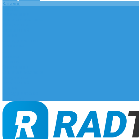
Каталог
Главная
О компании
Оплата и доставка
Документы
База знаний
Статьи
Сотрудничество
Контакты
...
Каталог
Главная
О компании
Оплата и доставка
Документы
База знаний
Статьи
Сотрудничество
Контакты