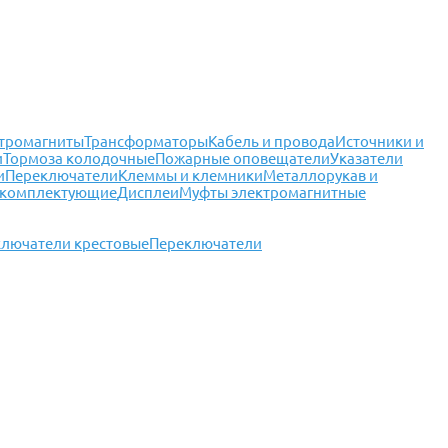
тромагниты
Трансформаторы
Кабель и провода
Источники и
и
Тормоза колодочные
Пожарные оповещатели
Указатели
и
Переключатели
Клеммы и клемники
Металлорукав и
 комплектующие
Дисплеи
Муфты электромагнитные
лючатели крестовые
Переключатели