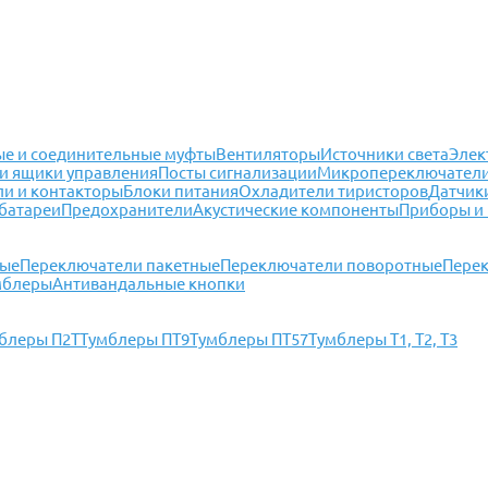
е и соединительные муфты
Вентиляторы
Источники света
Элек
и ящики управления
Посты сигнализации
Микропереключател
ли и контакторы
Блоки питания
Охладители тиристоров
Датчик
батареи
Предохранители
Акустические компоненты
Приборы и
ные
Переключатели пакетные
Переключатели поворотные
Перек
мблеры
Антивандальные кнопки
блеры П2Т
Тумблеры ПТ9
Тумблеры ПТ57
Тумблеры Т1, Т2, Т3