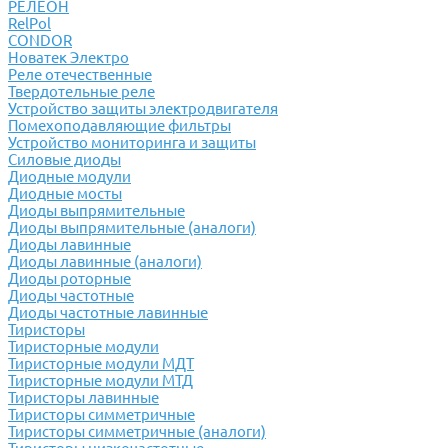
РЕЛЕОН
RelPol
CONDOR
Новатек Электро
Реле отечественные
Твердотельные реле
Устройство защиты электродвигателя
Помехоподавляющие фильтры
Устройство мониторинга и защиты
Силовые диоды
Диодные модули
Диодные мосты
Диоды выпрямительные
Диоды выпрямительные (аналоги)
Диоды лавинные
Диоды лавинные (аналоги)
Диоды роторные
Диоды частотные
Диоды частотные лавинные
Тиристоры
Тиристорные модули
Тиристорные модули МДТ
Тиристорные модули МТД
Тиристоры лавинные
Тиристоры симметричные
Тиристоры симметричные (аналоги)