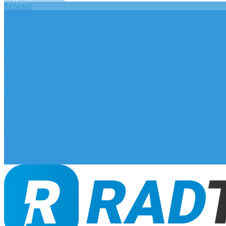
Каталог
Главная
О компании
Оплата и доставка
Документы
База знаний
Статьи
Сотрудничество
Контакты
...
Каталог
Главная
О компании
Оплата и доставка
Документы
База знаний
Статьи
Сотрудничество
Контакты