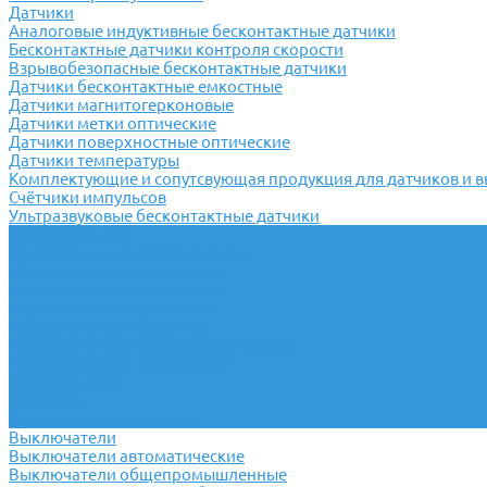
Датчики
Аналоговые индуктивные бесконтактные датчики
Бесконтактные датчики контроля скорости
Взрывобезопасные бесконтактные датчики
Датчики бесконтактные емкостные
Датчики магнитогерконовые
Датчики метки оптические
Датчики поверхностные оптические
Датчики температуры
Комплектующие и сопутсвующая продукция для датчиков и 
Счётчики импульсов
Ультразвуковые бесконтактные датчики
Переключатели
Универсальные переключатели
Переключатели кулачковые
Переключатели кнопочные
Переключатели крестовые
Переключатели пакетные
Переключатели пакетно-кулачковые
Переключатели поворотные
Тумблеры ТВ-1
Тумблеры
Антивандальные кнопки
Выключатели
Выключатели автоматические
Выключатели общепромышленные