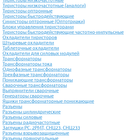
Тиристоры низкочастотные
Тиристоры низкочастотные (аналоги)
Тиристоры оптронные
Тиристоры быстродействующие
Симисторы оптронные (Оптотриаки)
Блоки управления тиристорами
Тиристоры быстродействующие частотно-импульсные
Охладители тиристоров
Штыревые охладители
Таблеточные охладители
Охладители для силовых модулей
Трансформаторы
Трансформаторы тока
Однофазные трансформаторы
Трехфазные трансформаторы
Понижающие трансформаторы
Сварочные трансформаторы
Выпрямители сварочные
Генераторы сварочные
Ящики трансформаторные понижающие
Разъемы
Разъемы цилиндрические
Разъемы силовые
Разъемы радиочастотные
Заглушки РС, 2РМТ, СНЦ23, СНЦ233
Разъемы взрывозащищенные
Разъемы прямоугольные