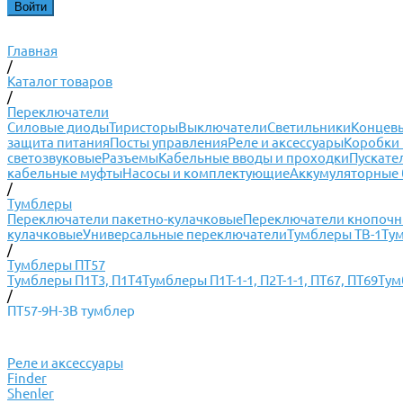
Главная
/
Каталог товаров
/
Переключатели
Силовые диоды
Тиристоры
Выключатели
Светильники
Концевы
защита питания
Посты управления
Реле и аксессуары
Коробки 
светозвуковые
Разъемы
Кабельные вводы и проходки
Пускате
кабельные муфты
Насосы и комплектующие
Аккумуляторные 
/
Тумблеры
Переключатели пакетно-кулачковые
Переключатели кнопоч
кулачковые
Универсальные переключатели
Тумблеры ТВ-1
Ту
/
Тумблеры ПТ57
Тумблеры П1Т3, П1Т4
Тумблеры П1Т-1-1, П2Т-1-1, ПТ67, ПТ69
Тум
/
ПТ57-9Н-3В тумблер
Реле и аксессуары
Finder
Shenler