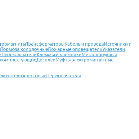
тромагниты
Трансформаторы
Кабель и провода
Источники и
и
Тормоза колодочные
Пожарные оповещатели
Указатели
и
Переключатели
Клеммы и клемники
Металлорукав и
 комплектующие
Дисплеи
Муфты электромагнитные
лючатели крестовые
Переключатели