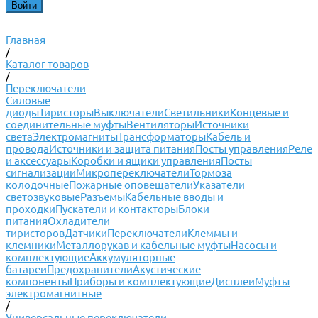
Главная
/
Каталог товаров
/
Переключатели
Силовые
диоды
Тиристоры
Выключатели
Светильники
Концевые и
соединительные муфты
Вентиляторы
Источники
света
Электромагниты
Трансформаторы
Кабель и
провода
Источники и защита питания
Посты управления
Реле
и аксессуары
Коробки и ящики управления
Посты
сигнализации
Микропереключатели
Тормоза
колодочные
Пожарные оповещатели
Указатели
светозвуковые
Разъемы
Кабельные вводы и
проходки
Пускатели и контакторы
Блоки
питания
Охладители
тиристоров
Датчики
Переключатели
Клеммы и
клемники
Металлорукав и кабельные муфты
Насосы и
комплектующие
Аккумуляторные
батареи
Предохранители
Акустические
компоненты
Приборы и комплектующие
Дисплеи
Муфты
электромагнитные
/
Универсальные переключатели