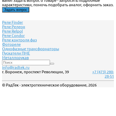
вами! Задать вопрос о товаре - запросить подробные
характеристики, помочь подобрать аналог, оформить заказ.
Задать вопрос
Реле Finder
Реле Релеон
Реле Relpol
Реле Сondor
Реле контроля фаз
Фотореле
Однофазные трансформаторы
Пускатели ПМЕ
Металлорукав
info@radtek.ru
г. Воронеж, проспект Революции, 39
+7 (473) 280-
28-51
© РадТек - электротехническое оборудование, 2026