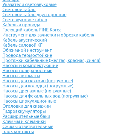
Указатели светозвуковые
Световое табло
Световое табло двусторонние
Светозвуковое табло
Кабель и провода
Греющий кабель FINE Korea
Инструмент для зачистки и обрезки кабеля
Кабель акустический
Кабель силовой КГ
Обжимной инструмент
Провода термостойкие
Протяжки кабельные (желтая, красная, синяя)
Насосы и комплектующие
Насосы поверхностные
Насосы-автоматы
Насосы для скважин (погружные)
Насосы для колодца (погружные)
Насосы дренажные (погружные)
Насосы для фекальных вод (погружные)
Насосы циркуляционные
Оголовки для скважин
Гидроаккумуляторы
Расширительные баки
Клеммы и клемники
Cжимы ответвительные
Блок контакты