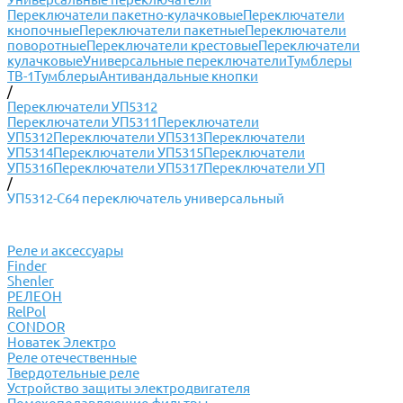
Переключатели пакетно-кулачковые
Переключатели
кнопочные
Переключатели пакетные
Переключатели
поворотные
Переключатели крестовые
Переключатели
кулачковые
Универсальные переключатели
Тумблеры
ТВ-1
Тумблеры
Антивандальные кнопки
/
Переключатели УП5312
Переключатели УП5311
Переключатели
УП5312
Переключатели УП5313
Переключатели
УП5314
Переключатели УП5315
Переключатели
УП5316
Переключатели УП5317
Переключатели УП
/
УП5312-С64 переключатель универсальный
Реле и аксессуары
Finder
Shenler
РЕЛЕОН
RelPol
CONDOR
Новатек Электро
Реле отечественные
Твердотельные реле
Устройство защиты электродвигателя