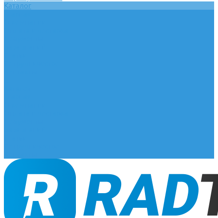
Каталог
Главная
О компании
Оплата и доставка
Документы
База знаний
Статьи
Сотрудничество
Контакты
...
Каталог
Главная
О компании
Оплата и доставка
Документы
База знаний
Статьи
Сотрудничество
Контакты