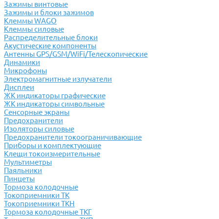
Зажимы винтовые
Зажимы и блоки зажимов
Клеммы WAGO
Клеммы силовые
Распределительные блоки
Акустические компоненты
Антенны GPS/GSM/WiFi/Телескопические
Динамики
Микрофоны
Электромагнитные излучатели
Дисплеи
ЖК индикаторы графические
ЖК индикаторы символьные
Сенсорные экраны
Предохранители
Изоляторы силовые
Предохранители токоограничивающие
Приборы и комплектующие
Клещи токоизмерительные
Мультиметры
Паяльники
Пинцеты
Тормоза колодочные
Токоприемники ТК
Токоприемники ТКН
Тормоза колодочные ТКГ