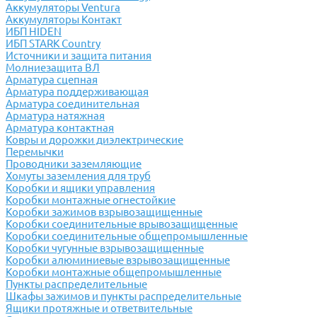
Аккумуляторы Ventura
Аккумуляторы Контакт
ИБП HIDEN
ИБП STARK Country
Источники и защита питания
Молниезащита ВЛ
Арматура сцепная
Арматура поддерживающая
Арматура соединительная
Арматура натяжная
Арматура контактная
Ковры и дорожки диэлектрические
Перемычки
Проводники заземляющие
Хомуты заземления для труб
Коробки и ящики управления
Коробки монтажные огнестойкие
Коробки зажимов взрывозащищенные
Коробки соединительные врывозащищенные
Коробки соединительные общепромышленные
Коробки чугунные взрывозащищенные
Коробки алюминиевые взрывозащищенные
Коробки монтажные общепромышленные
Пункты распределительные
Шкафы зажимов и пункты распределительные
Ящики протяжные и ответвительные