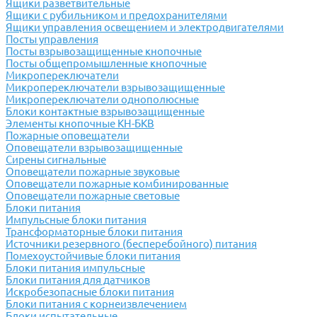
Ящики разветвительные
Ящики с рубильником и предохранителями
Ящики управления освещением и электродвигателями
Посты управления
Посты взрывозащищенные кнопочные
Посты общепромышленные кнопочные
Микропереключатели
Микропереключатели взрывозащищенные
Микропереключатели однополюсные
Блоки контактные взрывозащищенные
Элементы кнопочные КН-БКВ
Пожарные оповещатели
Оповещатели взрывозащищенные
Сирены сигнальные
Оповещатели пожарные звуковые
Оповещатели пожарные комбинированные
Оповещатели пожарные световые
Блоки питания
Импульсные блоки питания
Трансформаторные блоки питания
Источники резервного (бесперебойного) питания
Помехоустойчивые блоки питания
Блоки питания импульсные
Блоки питания для датчиков
Искробезопасные блоки питания
Блоки питания с корнеизвлечением
Блоки испытательные