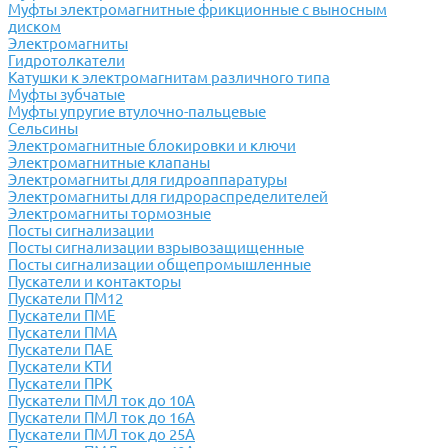
Муфты электромагнитные фрикционные с выносным
диском
Электромагниты
Гидротолкатели
Катушки к электромагнитам различного типа
Муфты зубчатые
Муфты упругие втулочно-пальцевые
Сельсины
Электромагнитные блокировки и ключи
Электромагнитные клапаны
Электромагниты для гидроаппаратуры
Электромагниты для гидрораспределителей
Электромагниты тормозные
Посты сигнализации
Посты сигнализации взрывозащищенные
Посты сигнализации общепромышленные
Пускатели и контакторы
Пускатели ПМ12
Пускатели ПМЕ
Пускатели ПМА
Пускатели ПАЕ
Пускатели КТИ
Пускатели ПРК
Пускатели ПМЛ ток до 10А
Пускатели ПМЛ ток до 16А
Пускатели ПМЛ ток до 25А