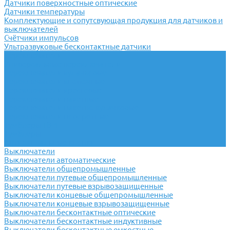
Датчики поверхностные оптические
Датчики температуры
Комплектующие и сопутсвующая продукция для датчиков и
выключателей
Счётчики импульсов
Ультразвуковые бесконтактные датчики
Переключатели
Универсальные переключатели
Переключатели кулачковые
Переключатели кнопочные
Переключатели крестовые
Переключатели пакетные
Переключатели пакетно-кулачковые
Переключатели поворотные
Тумблеры ТВ-1
Тумблеры
Антивандальные кнопки
Выключатели
Выключатели автоматические
Выключатели общепромышленные
Выключатели путевые общепромышленные
Выключатели путевые взрывозащищенные
Выключатели концевые общепромышленные
Выключатели концевые взрывозащищенные
Выключатели бесконтактные оптические
Выключатели бесконтактные индуктивные
Выключатели бесконтактные емкостные