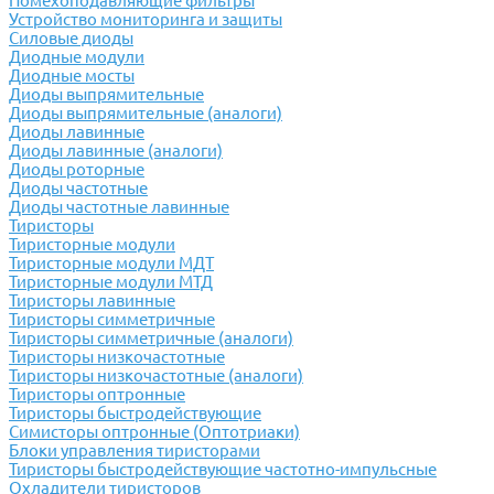
Помехоподавляющие фильтры
Устройство мониторинга и защиты
Силовые диоды
Диодные модули
Диодные мосты
Диоды выпрямительные
Диоды выпрямительные (аналоги)
Диоды лавинные
Диоды лавинные (аналоги)
Диоды роторные
Диоды частотные
Диоды частотные лавинные
Тиристоры
Тиристорные модули
Тиристорные модули МДТ
Тиристорные модули МТД
Тиристоры лавинные
Тиристоры симметричные
Тиристоры симметричные (аналоги)
Тиристоры низкочастотные
Тиристоры низкочастотные (аналоги)
Тиристоры оптронные
Тиристоры быстродействующие
Симисторы оптронные (Оптотриаки)
Блоки управления тиристорами
Тиристоры быстродействующие частотно-импульсные
Охладители тиристоров