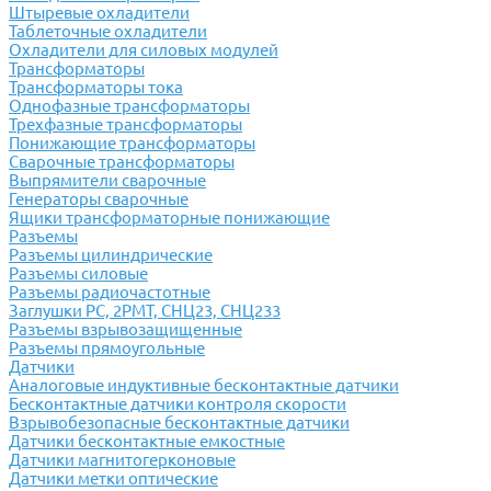
Штыревые охладители
Таблеточные охладители
Охладители для силовых модулей
Трансформаторы
Трансформаторы тока
Однофазные трансформаторы
Трехфазные трансформаторы
Понижающие трансформаторы
Сварочные трансформаторы
Выпрямители сварочные
Генераторы сварочные
Ящики трансформаторные понижающие
Разъемы
Разъемы цилиндрические
Разъемы силовые
Разъемы радиочастотные
Заглушки РС, 2РМТ, СНЦ23, СНЦ233
Разъемы взрывозащищенные
Разъемы прямоугольные
Датчики
Аналоговые индуктивные бесконтактные датчики
Бесконтактные датчики контроля скорости
Взрывобезопасные бесконтактные датчики
Датчики бесконтактные емкостные
Датчики магнитогерконовые
Датчики метки оптические