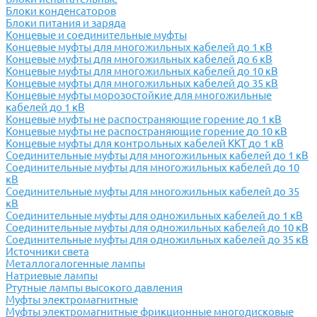
Блоки конденсаторов
Блоки питания и заряда
Концевые и соединительные муфты
Концевые муфты для многожильных кабелей до 1 кВ
Концевые муфты для многожильных кабелей до 6 кВ
Концевые муфты для многожильных кабелей до 10 кВ
Концевые муфты для многожильных кабелей до 35 кВ
Концевые муфты морозостойкие для многожильные
кабелей до 1 кВ
Концевые муфты не распостраняющие горение до 1 кВ
Концевые муфты не распостраняющие горение до 10 кВ
Концевые муфты для контрольных кабелей ККТ до 1 кВ
Соединительные муфты для многожильных кабелей до 1 кВ
Соединительные муфты для многожильных кабелей до 10
кВ
Соединительные муфты для многожильных кабелей до 35
кВ
Соединительные муфты для одножильных кабелей до 1 кВ
Соединительные муфты для одножильных кабелей до 10 кВ
Соединительные муфты для одножильных кабелей до 35 кВ
Источники света
Металлогалогенные лампы
Натриевые лампы
Ртутные лампы высокого давления
Муфты электромагнитные
Муфты электромагнитные фрикционные многодисковые