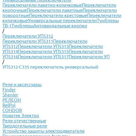
Переключатели пакетно-кулачковые
Переключатели
кнопочные
Переключатели пакетные
Переключатели
поворотные
Переключатели крестовые
Переключатели
кулачковые
Универсальные переключатели
Тумблеры
ТВ-1
Тумблеры
Антивандальные кнопки
/
Переключатели УП5312
Переключатели УП5311
Переключатели
УП5312
Переключатели УП5313
Переключатели
УП5314
Переключатели УП5315
Переключатели
УП5316
Переключатели УП5317
Переключатели УП
/
УП5312-С335 переключатель универсальный
Реле и аксессуары
Finder
Shenler
РЕЛЕОН
RelPol
CONDOR
Новатек Электро
Реле отечественные
Твердотельные реле
Устройство защиты электродвигателя