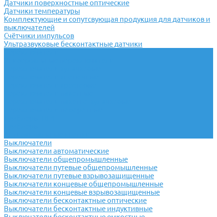
Датчики поверхностные оптические
Датчики температуры
Комплектующие и сопутсвующая продукция для датчиков и
выключателей
Счётчики импульсов
Ультразвуковые бесконтактные датчики
Переключатели
Универсальные переключатели
Переключатели кулачковые
Переключатели кнопочные
Переключатели крестовые
Переключатели пакетные
Переключатели пакетно-кулачковые
Переключатели поворотные
Тумблеры ТВ-1
Тумблеры
Антивандальные кнопки
Выключатели
Выключатели автоматические
Выключатели общепромышленные
Выключатели путевые общепромышленные
Выключатели путевые взрывозащищенные
Выключатели концевые общепромышленные
Выключатели концевые взрывозащищенные
Выключатели бесконтактные оптические
Выключатели бесконтактные индуктивные
Выключатели бесконтактные емкостные