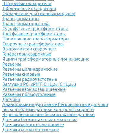
Штыревые охладители
Таблеточные охладители
Охладители для силовых модулей
Трансформаторы
Трансформаторы тока
Однофазные трансформаторы
Трехфазные трансформаторы
Понижающие трансформаторы
Сварочные трансформаторы
Выпрямители сварочные
Генераторы сварочные
Ящики трансформаторные понижающие
Разъемы
Разъемы цилиндрические
Разъемы силовые
Разъемы радиочастотные
Заглушки РС, 2РМТ, СНЦ23, СНЦ233
Разъемы взрывозащищенные
Разъемы прямоугольные
Датчики
Аналоговые индуктивные бесконтактные датчики
Бесконтактные датчики контроля скорости
Взрывобезопасные бесконтактные датчики
Датчики бесконтактные емкостные
Датчики магнитогерконовые
Датчики метки оптические