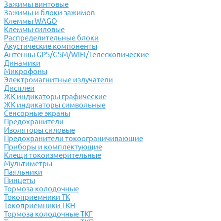
Зажимы винтовые
Зажимы и блоки зажимов
Клеммы WAGO
Клеммы силовые
Распределительные блоки
Акустические компоненты
Антенны GPS/GSM/WiFi/Телескопические
Динамики
Микрофоны
Электромагнитные излучатели
Дисплеи
ЖК индикаторы графические
ЖК индикаторы символьные
Сенсорные экраны
Предохранители
Изоляторы силовые
Предохранители токоограничивающие
Приборы и комплектующие
Клещи токоизмерительные
Мультиметры
Паяльники
Пинцеты
Тормоза колодочные
Токоприемники ТК
Токоприемники ТКН
Тормоза колодочные ТКГ