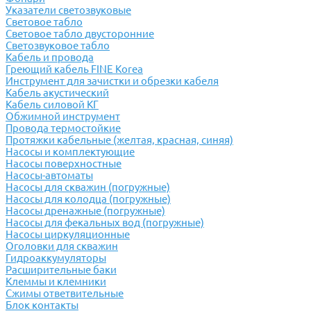
Указатели светозвуковые
Световое табло
Световое табло двусторонние
Светозвуковое табло
Кабель и провода
Греющий кабель FINE Korea
Инструмент для зачистки и обрезки кабеля
Кабель акустический
Кабель силовой КГ
Обжимной инструмент
Провода термостойкие
Протяжки кабельные (желтая, красная, синяя)
Насосы и комплектующие
Насосы поверхностные
Насосы-автоматы
Насосы для скважин (погружные)
Насосы для колодца (погружные)
Насосы дренажные (погружные)
Насосы для фекальных вод (погружные)
Насосы циркуляционные
Оголовки для скважин
Гидроаккумуляторы
Расширительные баки
Клеммы и клемники
Cжимы ответвительные
Блок контакты