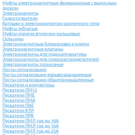
Муфты электромагнитные фрикционные с выносным
диском
Электромагниты
Гидротолкатели
Катушки к электромагнитам различного типа
Муфты зубчатые
Муфты упругие втулочно-пальцевые
Сельсины
Электромагнитные блокировки и ключи
Электромагнитные клапаны
Электромагниты для гидроаппаратуры
Электромагниты для гидрораспределителей
Электромагниты тормозные
Посты сигнализации
Посты сигнализации взрывозащищенные
Посты сигнализации общепромышленные
Пускатели и контакторы
Пускатели ПМ12
Пускатели ПМЕ
Пускатели ПМА
Пускатели ПАЕ
Пускатели КТИ
Пускатели ПРК
Пускатели ПМЛ ток до 10А
Пускатели ПМЛ ток до 16А
Пускатели ПМЛ ток до 25А