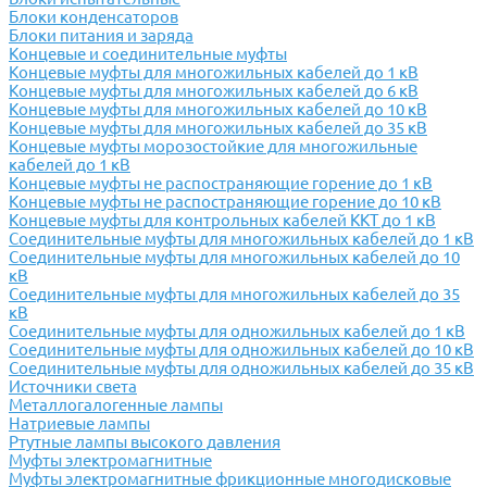
Блоки конденсаторов
Блоки питания и заряда
Концевые и соединительные муфты
Концевые муфты для многожильных кабелей до 1 кВ
Концевые муфты для многожильных кабелей до 6 кВ
Концевые муфты для многожильных кабелей до 10 кВ
Концевые муфты для многожильных кабелей до 35 кВ
Концевые муфты морозостойкие для многожильные
кабелей до 1 кВ
Концевые муфты не распостраняющие горение до 1 кВ
Концевые муфты не распостраняющие горение до 10 кВ
Концевые муфты для контрольных кабелей ККТ до 1 кВ
Соединительные муфты для многожильных кабелей до 1 кВ
Соединительные муфты для многожильных кабелей до 10
кВ
Соединительные муфты для многожильных кабелей до 35
кВ
Соединительные муфты для одножильных кабелей до 1 кВ
Соединительные муфты для одножильных кабелей до 10 кВ
Соединительные муфты для одножильных кабелей до 35 кВ
Источники света
Металлогалогенные лампы
Натриевые лампы
Ртутные лампы высокого давления
Муфты электромагнитные
Муфты электромагнитные фрикционные многодисковые