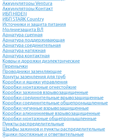
Аккумуляторы Ventura
Аккумуляторы Контакт
ИБП HIDEN
ИБП STARK Country
Источники и защита питания
Молниезащита ВЛ
Арматура сцепная
Арматура поддерживающая
Арматура соединительная
Арматура натяжная
Арматура контактная
Ковры и дорожки диэлектрические
Перемычки
Проводники заземляющие
Хомуты заземления для труб
Коробки и ящики управления
Коробки монтажные огнестойкие
Коробки зажимов взрывозащищенные
Коробки соединительные врывозащищенные
Коробки соединительные общепромышленные
Коробки чугунные взрывозащищенные
Коробки алюминиевые взрывозащищенные
Коробки монтажные общепромышленные
Пункты распределительные
Шкафы зажимов и пункты распределительные
Ящики протяжные и ответвительные