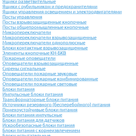
Ящики разветвительные
Ящики с рубильником и предохранителями
Ящики управления освещением и электродвигателями
Посты управления
Посты взрывозащищенные кнопочные
Посты общепромышленные кнопочные
Микропереключатели
Микропереключатели взрывозащищенные
Микропереключатели однополюсные
Блоки контактные взрывозащищенные
Элементы кнопочные КН-БКВ
Пожарные оповещатели
Оповещатели взрывозащищенные
Сирены сигнальные
Оповещатели пожарные звуковые
Оповещатели пожарные комбинированные
Оповещатели пожарные световые
Блоки питания
Импульсные блоки питания
Трансформаторные блоки питания
Источники резервного (бесперебойного) питания
Помехоустойчивые блоки питания
Блоки питания импульсные
Блоки питания для датчиков
Искробезопасные блоки питания
Блоки питания с корнеизвлечением
Блоки испытательные