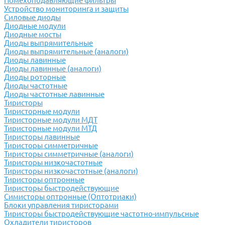
Помехоподавляющие фильтры
Устройство мониторинга и защиты
Силовые диоды
Диодные модули
Диодные мосты
Диоды выпрямительные
Диоды выпрямительные (аналоги)
Диоды лавинные
Диоды лавинные (аналоги)
Диоды роторные
Диоды частотные
Диоды частотные лавинные
Тиристоры
Тиристорные модули
Тиристорные модули МДТ
Тиристорные модули МТД
Тиристоры лавинные
Тиристоры симметричные
Тиристоры симметричные (аналоги)
Тиристоры низкочастотные
Тиристоры низкочастотные (аналоги)
Тиристоры оптронные
Тиристоры быстродействующие
Симисторы оптронные (Оптотриаки)
Блоки управления тиристорами
Тиристоры быстродействующие частотно-импульсные
Охладители тиристоров