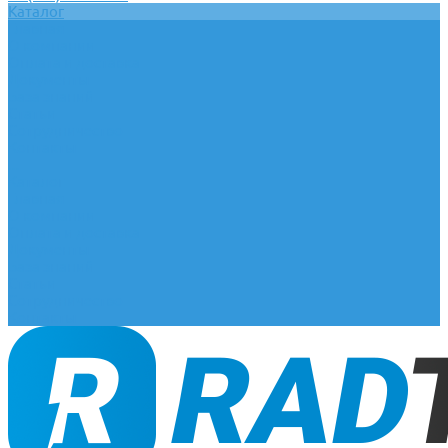
Каталог
Главная
О компании
Оплата и доставка
Документы
База знаний
Статьи
Сотрудничество
Контакты
...
Каталог
Главная
О компании
Оплата и доставка
Документы
База знаний
Статьи
Сотрудничество
Контакты