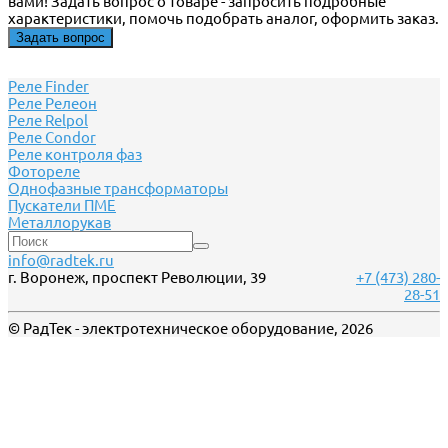
вами! Задать вопрос о товаре - запросить подробные
характеристики, помочь подобрать аналог, оформить заказ.
Задать вопрос
Реле Finder
Реле Релеон
Реле Relpol
Реле Сondor
Реле контроля фаз
Фотореле
Однофазные трансформаторы
Пускатели ПМЕ
Металлорукав
info@radtek.ru
г. Воронеж, проспект Революции, 39
+7 (473) 280-
28-51
© РадТек - электротехническое оборудование, 2026