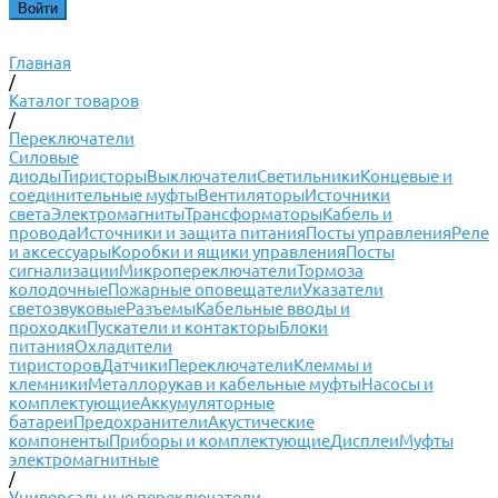
Главная
/
Каталог товаров
/
Переключатели
Силовые
диоды
Тиристоры
Выключатели
Светильники
Концевые и
соединительные муфты
Вентиляторы
Источники
света
Электромагниты
Трансформаторы
Кабель и
провода
Источники и защита питания
Посты управления
Реле
и аксессуары
Коробки и ящики управления
Посты
сигнализации
Микропереключатели
Тормоза
колодочные
Пожарные оповещатели
Указатели
светозвуковые
Разъемы
Кабельные вводы и
проходки
Пускатели и контакторы
Блоки
питания
Охладители
тиристоров
Датчики
Переключатели
Клеммы и
клемники
Металлорукав и кабельные муфты
Насосы и
комплектующие
Аккумуляторные
батареи
Предохранители
Акустические
компоненты
Приборы и комплектующие
Дисплеи
Муфты
электромагнитные
/
Универсальные переключатели