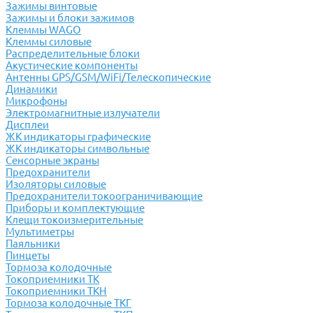
Зажимы винтовые
Зажимы и блоки зажимов
Клеммы WAGO
Клеммы силовые
Распределительные блоки
Акустические компоненты
Антенны GPS/GSM/WiFi/Телескопические
Динамики
Микрофоны
Электромагнитные излучатели
Дисплеи
ЖК индикаторы графические
ЖК индикаторы символьные
Сенсорные экраны
Предохранители
Изоляторы силовые
Предохранители токоограничивающие
Приборы и комплектующие
Клещи токоизмерительные
Мультиметры
Паяльники
Пинцеты
Тормоза колодочные
Токоприемники ТК
Токоприемники ТКН
Тормоза колодочные ТКГ