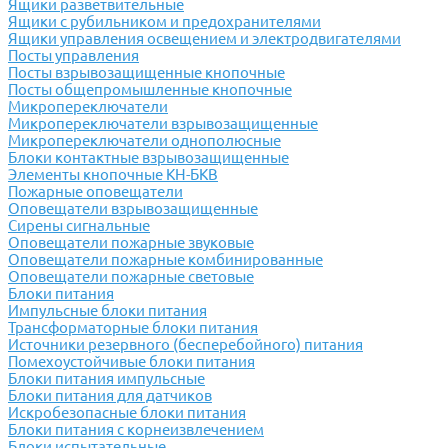
Ящики разветвительные
Ящики с рубильником и предохранителями
Ящики управления освещением и электродвигателями
Посты управления
Посты взрывозащищенные кнопочные
Посты общепромышленные кнопочные
Микропереключатели
Микропереключатели взрывозащищенные
Микропереключатели однополюсные
Блоки контактные взрывозащищенные
Элементы кнопочные КН-БКВ
Пожарные оповещатели
Оповещатели взрывозащищенные
Сирены сигнальные
Оповещатели пожарные звуковые
Оповещатели пожарные комбинированные
Оповещатели пожарные световые
Блоки питания
Импульсные блоки питания
Трансформаторные блоки питания
Источники резервного (бесперебойного) питания
Помехоустойчивые блоки питания
Блоки питания импульсные
Блоки питания для датчиков
Искробезопасные блоки питания
Блоки питания с корнеизвлечением
Блоки испытательные