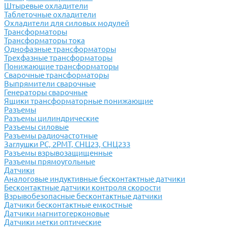
Штыревые охладители
Таблеточные охладители
Охладители для силовых модулей
Трансформаторы
Трансформаторы тока
Однофазные трансформаторы
Трехфазные трансформаторы
Понижающие трансформаторы
Сварочные трансформаторы
Выпрямители сварочные
Генераторы сварочные
Ящики трансформаторные понижающие
Разъемы
Разъемы цилиндрические
Разъемы силовые
Разъемы радиочастотные
Заглушки РС, 2РМТ, СНЦ23, СНЦ233
Разъемы взрывозащищенные
Разъемы прямоугольные
Датчики
Аналоговые индуктивные бесконтактные датчики
Бесконтактные датчики контроля скорости
Взрывобезопасные бесконтактные датчики
Датчики бесконтактные емкостные
Датчики магнитогерконовые
Датчики метки оптические