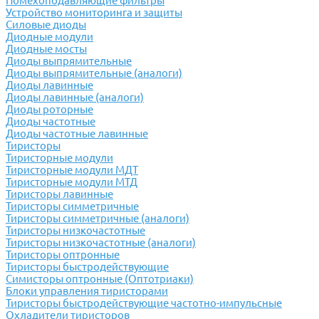
Помехоподавляющие фильтры
Устройство мониторинга и защиты
Силовые диоды
Диодные модули
Диодные мосты
Диоды выпрямительные
Диоды выпрямительные (аналоги)
Диоды лавинные
Диоды лавинные (аналоги)
Диоды роторные
Диоды частотные
Диоды частотные лавинные
Тиристоры
Тиристорные модули
Тиристорные модули МДТ
Тиристорные модули МТД
Тиристоры лавинные
Тиристоры симметричные
Тиристоры симметричные (аналоги)
Тиристоры низкочастотные
Тиристоры низкочастотные (аналоги)
Тиристоры оптронные
Тиристоры быстродействующие
Симисторы оптронные (Оптотриаки)
Блоки управления тиристорами
Тиристоры быстродействующие частотно-импульсные
Охладители тиристоров