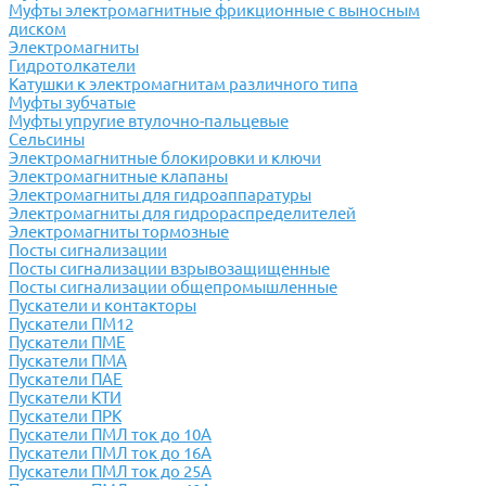
Муфты электромагнитные фрикционные с выносным
диском
Электромагниты
Гидротолкатели
Катушки к электромагнитам различного типа
Муфты зубчатые
Муфты упругие втулочно-пальцевые
Сельсины
Электромагнитные блокировки и ключи
Электромагнитные клапаны
Электромагниты для гидроаппаратуры
Электромагниты для гидрораспределителей
Электромагниты тормозные
Посты сигнализации
Посты сигнализации взрывозащищенные
Посты сигнализации общепромышленные
Пускатели и контакторы
Пускатели ПМ12
Пускатели ПМЕ
Пускатели ПМА
Пускатели ПАЕ
Пускатели КТИ
Пускатели ПРК
Пускатели ПМЛ ток до 10А
Пускатели ПМЛ ток до 16А
Пускатели ПМЛ ток до 25А