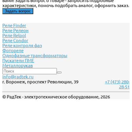
вами! Задать вопрос о товаре - запросить подробные
характеристики, помочь подобрать аналог, оформить заказ.
Задать вопрос
Реле Finder
Реле Релеон
Реле Relpol
Реле Сondor
Реле контроля фаз
Фотореле
Однофазные трансформаторы
Пускатели ПМЕ
Металлорукав
info@radtek.ru
г. Воронеж, проспект Революции, 39
+7 (473) 280-
28-51
© РадТек - электротехническое оборудование, 2026