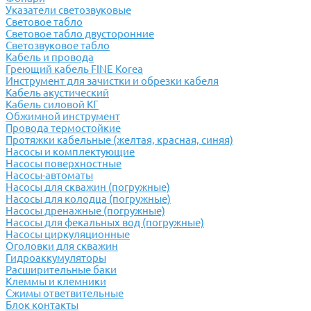
Указатели светозвуковые
Световое табло
Световое табло двусторонние
Светозвуковое табло
Кабель и провода
Греющий кабель FINE Korea
Инструмент для зачистки и обрезки кабеля
Кабель акустический
Кабель силовой КГ
Обжимной инструмент
Провода термостойкие
Протяжки кабельные (желтая, красная, синяя)
Насосы и комплектующие
Насосы поверхностные
Насосы-автоматы
Насосы для скважин (погружные)
Насосы для колодца (погружные)
Насосы дренажные (погружные)
Насосы для фекальных вод (погружные)
Насосы циркуляционные
Оголовки для скважин
Гидроаккумуляторы
Расширительные баки
Клеммы и клемники
Cжимы ответвительные
Блок контакты