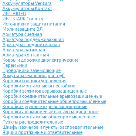
Аккумуляторы Ventura
Аккумуляторы Контакт
ИБП HIDEN
ИБП STARK Country
Источники и защита питания
Молниезащита ВЛ
Арматура сцепная
Арматура поддерживающая
Арматура соединительная
Арматура натяжная
Арматура контактная
Ковры и дорожки диэлектрические
Перемычки
Проводники заземляющие
Хомуты заземления для труб
Коробки и ящики управления
Коробки монтажные огнестойкие
Коробки зажимов взрывозащищенные
Коробки соединительные врывозащищенные
Коробки соединительные общепромышленные
Коробки чугунные взрывозащищенные
Коробки алюминиевые взрывозащищенные
Коробки монтажные общепромышленные
Пункты распределительные
Шкафы зажимов и пункты распределительные
Ящики протяжные и ответвительные