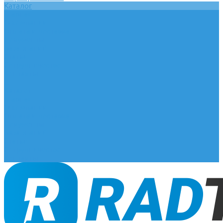
Каталог
Главная
О компании
Оплата и доставка
Документы
База знаний
Статьи
Сотрудничество
Контакты
...
Каталог
Главная
О компании
Оплата и доставка
Документы
База знаний
Статьи
Сотрудничество
Контакты