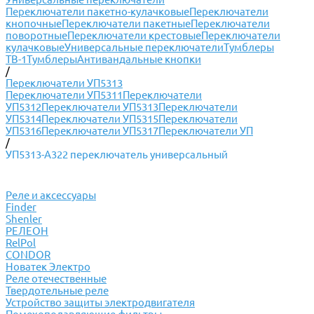
Переключатели пакетно-кулачковые
Переключатели
кнопочные
Переключатели пакетные
Переключатели
поворотные
Переключатели крестовые
Переключатели
кулачковые
Универсальные переключатели
Тумблеры
ТВ-1
Тумблеры
Антивандальные кнопки
/
Переключатели УП5313
Переключатели УП5311
Переключатели
УП5312
Переключатели УП5313
Переключатели
УП5314
Переключатели УП5315
Переключатели
УП5316
Переключатели УП5317
Переключатели УП
/
УП5313-А322 переключатель универсальный
Реле и аксессуары
Finder
Shenler
РЕЛЕОН
RelPol
CONDOR
Новатек Электро
Реле отечественные
Твердотельные реле
Устройство защиты электродвигателя