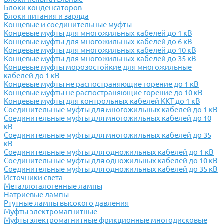
Блоки конденсаторов
Блоки питания и заряда
Концевые и соединительные муфты
Концевые муфты для многожильных кабелей до 1 кВ
Концевые муфты для многожильных кабелей до 6 кВ
Концевые муфты для многожильных кабелей до 10 кВ
Концевые муфты для многожильных кабелей до 35 кВ
Концевые муфты морозостойкие для многожильные
кабелей до 1 кВ
Концевые муфты не распостраняющие горение до 1 кВ
Концевые муфты не распостраняющие горение до 10 кВ
Концевые муфты для контрольных кабелей ККТ до 1 кВ
Соединительные муфты для многожильных кабелей до 1 кВ
Соединительные муфты для многожильных кабелей до 10
кВ
Соединительные муфты для многожильных кабелей до 35
кВ
Соединительные муфты для одножильных кабелей до 1 кВ
Соединительные муфты для одножильных кабелей до 10 кВ
Соединительные муфты для одножильных кабелей до 35 кВ
Источники света
Металлогалогенные лампы
Натриевые лампы
Ртутные лампы высокого давления
Муфты электромагнитные
Муфты электромагнитные фрикционные многодисковые