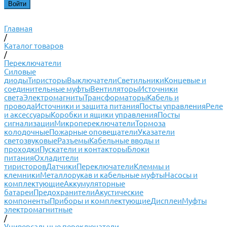
Главная
/
Каталог товаров
/
Переключатели
Силовые
диоды
Тиристоры
Выключатели
Светильники
Концевые и
соединительные муфты
Вентиляторы
Источники
света
Электромагниты
Трансформаторы
Кабель и
провода
Источники и защита питания
Посты управления
Реле
и аксессуары
Коробки и ящики управления
Посты
сигнализации
Микропереключатели
Тормоза
колодочные
Пожарные оповещатели
Указатели
светозвуковые
Разъемы
Кабельные вводы и
проходки
Пускатели и контакторы
Блоки
питания
Охладители
тиристоров
Датчики
Переключатели
Клеммы и
клемники
Металлорукав и кабельные муфты
Насосы и
комплектующие
Аккумуляторные
батареи
Предохранители
Акустические
компоненты
Приборы и комплектующие
Дисплеи
Муфты
электромагнитные
/
Универсальные переключатели