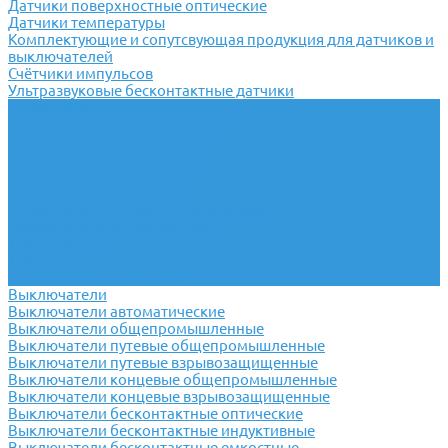
Датчики поверхностные оптические
Датчики температуры
Комплектующие и сопутсвующая продукция для датчиков и
выключателей
Счётчики импульсов
Ультразвуковые бесконтактные датчики
Переключатели
Универсальные переключатели
Переключатели кулачковые
Переключатели кнопочные
Переключатели крестовые
Переключатели пакетные
Переключатели пакетно-кулачковые
Переключатели поворотные
Тумблеры ТВ-1
Тумблеры
Антивандальные кнопки
Выключатели
Выключатели автоматические
Выключатели общепромышленные
Выключатели путевые общепромышленные
Выключатели путевые взрывозащищенные
Выключатели концевые общепромышленные
Выключатели концевые взрывозащищенные
Выключатели бесконтактные оптические
Выключатели бесконтактные индуктивные
Выключатели бесконтактные емкостные