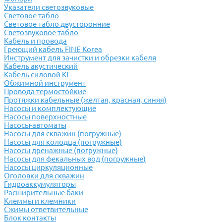
Указатели светозвуковые
Световое табло
Световое табло двусторонние
Светозвуковое табло
Кабель и провода
Греющий кабель FINE Korea
Инструмент для зачистки и обрезки кабеля
Кабель акустический
Кабель силовой КГ
Обжимной инструмент
Провода термостойкие
Протяжки кабельные (желтая, красная, синяя)
Насосы и комплектующие
Насосы поверхностные
Насосы-автоматы
Насосы для скважин (погружные)
Насосы для колодца (погружные)
Насосы дренажные (погружные)
Насосы для фекальных вод (погружные)
Насосы циркуляционные
Оголовки для скважин
Гидроаккумуляторы
Расширительные баки
Клеммы и клемники
Cжимы ответвительные
Блок контакты