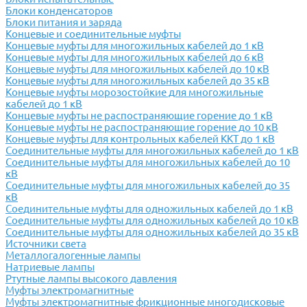
Блоки конденсаторов
Блоки питания и заряда
Концевые и соединительные муфты
Концевые муфты для многожильных кабелей до 1 кВ
Концевые муфты для многожильных кабелей до 6 кВ
Концевые муфты для многожильных кабелей до 10 кВ
Концевые муфты для многожильных кабелей до 35 кВ
Концевые муфты морозостойкие для многожильные
кабелей до 1 кВ
Концевые муфты не распостраняющие горение до 1 кВ
Концевые муфты не распостраняющие горение до 10 кВ
Концевые муфты для контрольных кабелей ККТ до 1 кВ
Соединительные муфты для многожильных кабелей до 1 кВ
Соединительные муфты для многожильных кабелей до 10
кВ
Соединительные муфты для многожильных кабелей до 35
кВ
Соединительные муфты для одножильных кабелей до 1 кВ
Соединительные муфты для одножильных кабелей до 10 кВ
Соединительные муфты для одножильных кабелей до 35 кВ
Источники света
Металлогалогенные лампы
Натриевые лампы
Ртутные лампы высокого давления
Муфты электромагнитные
Муфты электромагнитные фрикционные многодисковые