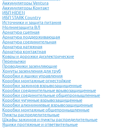
Аккумуляторы Ventura
Аккумуляторы Контакт
ИБП HIDEN
ИБП STARK Country
Источники и защита питания
Молниезащита ВЛ
Арматура сцепная
Арматура поддерживающая
Арматура соединительная
Арматура натяжная
Арматура контактная
Ковры и дорожки диэлектрические
Перемычки
Проводники заземляющие
Хомуты заземления для труб
Коробки и ящики управления
Коробки монтажные огнестойкие
Коробки зажимов взрывозащищенные
Коробки соединительные врывозащищенные
Коробки соединительные общепромышленные
Коробки чугунные взрывозащищенные
Коробки алюминиевые взрывозащищенные
Коробки монтажные общепромышленные
Пункты распределительные
Шкафы зажимов и пункты распределительные
Ящики протяжные и ответвительные