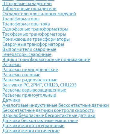
Штыревые охладители
Таблеточные охладители
Охладители для силовых модулей
Трансформаторы
Трансформаторы тока
Однофазные трансформаторы
Трехфазные трансформаторы
Понижающие трансформаторы
Сварочные трансформаторы
Выпрямители сварочные
Генераторы сварочные
Ящики трансформаторные понижающие
Разъемы
Разъемы цилиндрические
Разъемы силовые
Разъемы радиочастотные
Заглушки РС, 2РМТ, СНЦ23, СНЦ233
Разъемы взрывозащищенные
Разъемы прямоугольные
Датчики
Аналоговые индуктивные бесконтактные датчики
Бесконтактные датчики контроля скорости
Взрывобезопасные бесконтактные датчики
Датчики бесконтактные емкостные
Датчики магнитогерконовые
Датчики метки оптические