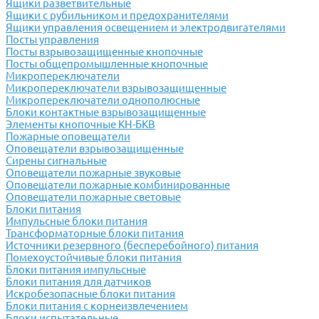
Ящики разветвительные
Ящики с рубильником и предохранителями
Ящики управления освещением и электродвигателями
Посты управления
Посты взрывозащищенные кнопочные
Посты общепромышленные кнопочные
Микропереключатели
Микропереключатели взрывозащищенные
Микропереключатели однополюсные
Блоки контактные взрывозащищенные
Элементы кнопочные КН-БКВ
Пожарные оповещатели
Оповещатели взрывозащищенные
Сирены сигнальные
Оповещатели пожарные звуковые
Оповещатели пожарные комбинированные
Оповещатели пожарные световые
Блоки питания
Импульсные блоки питания
Трансформаторные блоки питания
Источники резервного (бесперебойного) питания
Помехоустойчивые блоки питания
Блоки питания импульсные
Блоки питания для датчиков
Искробезопасные блоки питания
Блоки питания с корнеизвлечением
Блоки испытательные