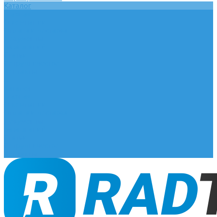
Каталог
Главная
О компании
Оплата и доставка
Документы
База знаний
Статьи
Сотрудничество
Контакты
...
Каталог
Главная
О компании
Оплата и доставка
Документы
База знаний
Статьи
Сотрудничество
Контакты