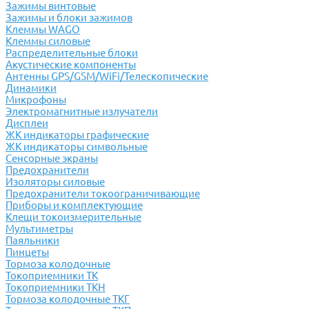
Зажимы винтовые
Зажимы и блоки зажимов
Клеммы WAGO
Клеммы силовые
Распределительные блоки
Акустические компоненты
Антенны GPS/GSM/WiFi/Телескопические
Динамики
Микрофоны
Электромагнитные излучатели
Дисплеи
ЖК индикаторы графические
ЖК индикаторы символьные
Сенсорные экраны
Предохранители
Изоляторы силовые
Предохранители токоограничивающие
Приборы и комплектующие
Клещи токоизмерительные
Мультиметры
Паяльники
Пинцеты
Тормоза колодочные
Токоприемники ТК
Токоприемники ТКН
Тормоза колодочные ТКГ