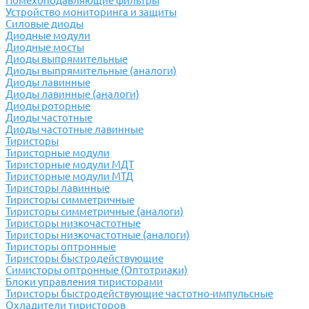
Помехоподавляющие фильтры
Устройство мониторинга и защиты
Силовые диоды
Диодные модули
Диодные мосты
Диоды выпрямительные
Диоды выпрямительные (аналоги)
Диоды лавинные
Диоды лавинные (аналоги)
Диоды роторные
Диоды частотные
Диоды частотные лавинные
Тиристоры
Тиристорные модули
Тиристорные модули МДТ
Тиристорные модули МТД
Тиристоры лавинные
Тиристоры симметричные
Тиристоры симметричные (аналоги)
Тиристоры низкочастотные
Тиристоры низкочастотные (аналоги)
Тиристоры оптронные
Тиристоры быстродействующие
Симисторы оптронные (Оптотриаки)
Блоки управления тиристорами
Тиристоры быстродействующие частотно-импульсные
Охладители тиристоров