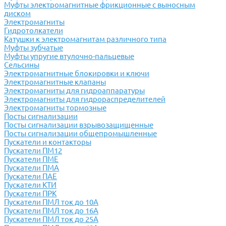
Муфты электромагнитные фрикционные с выносным
диском
Электромагниты
Гидротолкатели
Катушки к электромагнитам различного типа
Муфты зубчатые
Муфты упругие втулочно-пальцевые
Сельсины
Электромагнитные блокировки и ключи
Электромагнитные клапаны
Электромагниты для гидроаппаратуры
Электромагниты для гидрораспределителей
Электромагниты тормозные
Посты сигнализации
Посты сигнализации взрывозащищенные
Посты сигнализации общепромышленные
Пускатели и контакторы
Пускатели ПМ12
Пускатели ПМЕ
Пускатели ПМА
Пускатели ПАЕ
Пускатели КТИ
Пускатели ПРК
Пускатели ПМЛ ток до 10А
Пускатели ПМЛ ток до 16А
Пускатели ПМЛ ток до 25А