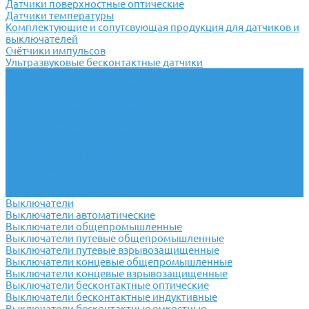
Датчики поверхностные оптические
Датчики температуры
Комплектующие и сопутсвующая продукция для датчиков и
выключателей
Счётчики импульсов
Ультразвуковые бесконтактные датчики
Переключатели
Универсальные переключатели
Переключатели кулачковые
Переключатели кнопочные
Переключатели крестовые
Переключатели пакетные
Переключатели пакетно-кулачковые
Переключатели поворотные
Тумблеры ТВ-1
Тумблеры
Антивандальные кнопки
Выключатели
Выключатели автоматические
Выключатели общепромышленные
Выключатели путевые общепромышленные
Выключатели путевые взрывозащищенные
Выключатели концевые общепромышленные
Выключатели концевые взрывозащищенные
Выключатели бесконтактные оптические
Выключатели бесконтактные индуктивные
Выключатели бесконтактные емкостные