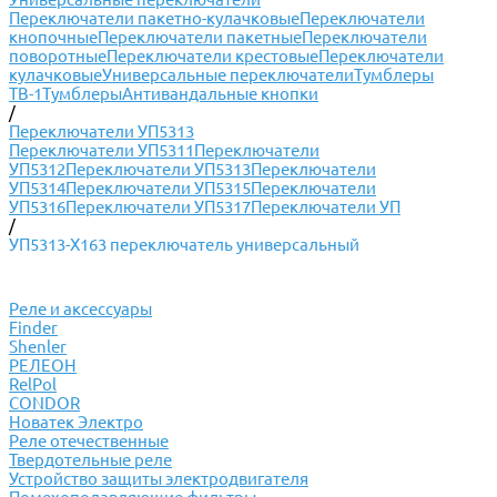
Переключатели пакетно-кулачковые
Переключатели
кнопочные
Переключатели пакетные
Переключатели
поворотные
Переключатели крестовые
Переключатели
кулачковые
Универсальные переключатели
Тумблеры
ТВ-1
Тумблеры
Антивандальные кнопки
/
Переключатели УП5313
Переключатели УП5311
Переключатели
УП5312
Переключатели УП5313
Переключатели
УП5314
Переключатели УП5315
Переключатели
УП5316
Переключатели УП5317
Переключатели УП
/
УП5313-Х163 переключатель универсальный
Реле и аксессуары
Finder
Shenler
РЕЛЕОН
RelPol
CONDOR
Новатек Электро
Реле отечественные
Твердотельные реле
Устройство защиты электродвигателя