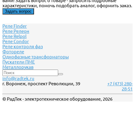
вами! Задать вопрос о товаре - запросить подробные
характеристики, помочь подобрать аналог, оформить заказ.
Задать вопрос
Реле Finder
Реле Релеон
Реле Relpol
Реле Сondor
Реле контроля фаз
Фотореле
Однофазные трансформаторы
Пускатели ПМЕ
Металлорукав
info@radtek.ru
г. Воронеж, проспект Революции, 39
+7 (473) 280-
28-51
© РадТек - электротехническое оборудование, 2026