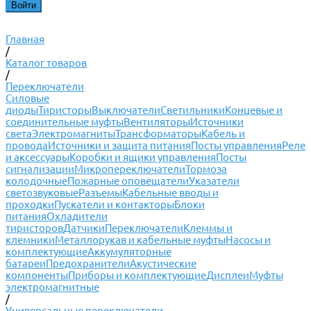
Главная
/
Каталог товаров
/
Переключатели
Силовые
диоды
Тиристоры
Выключатели
Светильники
Концевые и
соединительные муфты
Вентиляторы
Источники
света
Электромагниты
Трансформаторы
Кабель и
провода
Источники и защита питания
Посты управления
Реле
и аксессуары
Коробки и ящики управления
Посты
сигнализации
Микропереключатели
Тормоза
колодочные
Пожарные оповещатели
Указатели
светозвуковые
Разъемы
Кабельные вводы и
проходки
Пускатели и контакторы
Блоки
питания
Охладители
тиристоров
Датчики
Переключатели
Клеммы и
клемники
Металлорукав и кабельные муфты
Насосы и
комплектующие
Аккумуляторные
батареи
Предохранители
Акустические
компоненты
Приборы и комплектующие
Дисплеи
Муфты
электромагнитные
/
Универсальные переключатели