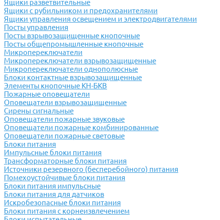
Ящики разветвительные
Ящики с рубильником и предохранителями
Ящики управления освещением и электродвигателями
Посты управления
Посты взрывозащищенные кнопочные
Посты общепромышленные кнопочные
Микропереключатели
Микропереключатели взрывозащищенные
Микропереключатели однополюсные
Блоки контактные взрывозащищенные
Элементы кнопочные КН-БКВ
Пожарные оповещатели
Оповещатели взрывозащищенные
Сирены сигнальные
Оповещатели пожарные звуковые
Оповещатели пожарные комбинированные
Оповещатели пожарные световые
Блоки питания
Импульсные блоки питания
Трансформаторные блоки питания
Источники резервного (бесперебойного) питания
Помехоустойчивые блоки питания
Блоки питания импульсные
Блоки питания для датчиков
Искробезопасные блоки питания
Блоки питания с корнеизвлечением
Блоки испытательные