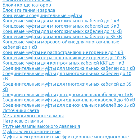
Блоки конденсаторов
Блоки питания и заряда
Концевые и соединительные муфты
Концевые муфты для многожильных кабелей до 1 кВ
Концевые муфты для многожильных кабелей до 6 кВ
Концевые муфты для многожильных кабелей до 10 кВ
Концевые муфты для многожильных кабелей до 35 кВ
Концевые муфты морозостойкие для многожильные
кабелей до 1 кВ
Концевые муфты не распостраняющие горение до 1 кВ
Концевые муфты не распостраняющие горение до 10 кВ
Концевые муфты для контрольных кабелей ККТ до 1 кВ
Соединительные муфты для многожильных кабелей до 1 кВ
Соединительные муфты для многожильных кабелей до 10
кВ
Соединительные муфты для многожильных кабелей до 35
кВ
Соединительные муфты для одножильных кабелей до 1 кВ
Соединительные муфты для одножильных кабелей до 10 кВ
Соединительные муфты для одножильных кабелей до 35 кВ
Источники света
Металлогалогенные лампы
Натриевые лампы
Ртутные лампы высокого давления
Муфты электромагнитные
Муфты электромагнитные фрикционные многодисковые