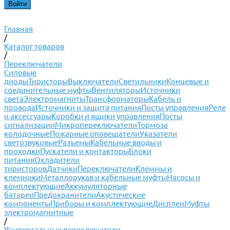
Главная
/
Каталог товаров
/
Переключатели
Силовые
диоды
Тиристоры
Выключатели
Светильники
Концевые и
соединительные муфты
Вентиляторы
Источники
света
Электромагниты
Трансформаторы
Кабель и
провода
Источники и защита питания
Посты управления
Реле
и аксессуары
Коробки и ящики управления
Посты
сигнализации
Микропереключатели
Тормоза
колодочные
Пожарные оповещатели
Указатели
светозвуковые
Разъемы
Кабельные вводы и
проходки
Пускатели и контакторы
Блоки
питания
Охладители
тиристоров
Датчики
Переключатели
Клеммы и
клемники
Металлорукав и кабельные муфты
Насосы и
комплектующие
Аккумуляторные
батареи
Предохранители
Акустические
компоненты
Приборы и комплектующие
Дисплеи
Муфты
электромагнитные
/
Универсальные переключатели