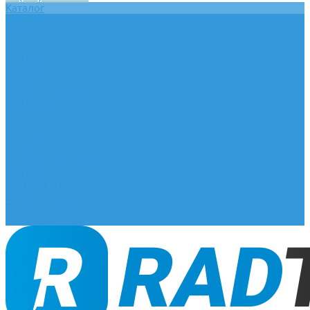
Каталог
Главная
О компании
Оплата и доставка
Документы
База знаний
Статьи
Сотрудничество
Контакты
...
Каталог
Главная
О компании
Оплата и доставка
Документы
База знаний
Статьи
Сотрудничество
Контакты