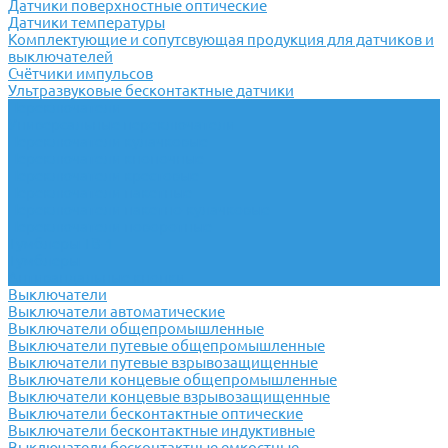
Датчики поверхностные оптические
Датчики температуры
Комплектующие и сопутсвующая продукция для датчиков и
выключателей
Счётчики импульсов
Ультразвуковые бесконтактные датчики
Переключатели
Универсальные переключатели
Переключатели кулачковые
Переключатели кнопочные
Переключатели крестовые
Переключатели пакетные
Переключатели пакетно-кулачковые
Переключатели поворотные
Тумблеры ТВ-1
Тумблеры
Антивандальные кнопки
Выключатели
Выключатели автоматические
Выключатели общепромышленные
Выключатели путевые общепромышленные
Выключатели путевые взрывозащищенные
Выключатели концевые общепромышленные
Выключатели концевые взрывозащищенные
Выключатели бесконтактные оптические
Выключатели бесконтактные индуктивные
Выключатели бесконтактные емкостные