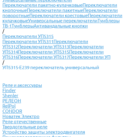
Переключатели пакетно-кулачковые
Переключатели
кнопочные
Переключатели пакетные
Переключатели
поворотные
Переключатели крестовые
Переключатели
кулачковые
Универсальные переключатели
Тумблеры
ТВ-1
Тумблеры
Антивандальные кнопки
/
Переключатели УП5315
Переключатели УП5311
Переключатели
УП5312
Переключатели УП5313
Переключатели
УП5314
Переключатели УП5315
Переключатели
УП5316
Переключатели УП5317
Переключатели УП
/
УП5315-Е239 переключатель универсальный
Реле и аксессуары
Finder
Shenler
РЕЛЕОН
RelPol
CONDOR
Новатек Электро
Реле отечественные
Твердотельные реле
Устройство защиты электродвигателя