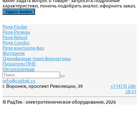
вами! Задать вопрос о товаре - запросить подробные
характеристики, помочь подобрать аналог, оформить заказ.
Задать вопрос
Реле Finder
Реле Релеон
Реле Relpol
Реле Сondor
Реле контроля фаз
Фотореле
Однофазные трансформаторы
Пускатели ПМЕ
Металлорукав
info@radtek.ru
г. Воронеж, проспект Революции, 39
+7 (473) 280-
28-51
© РадТек - электротехническое оборудование, 2026