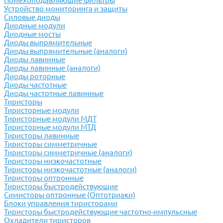
Помехоподавляющие фильтры
Устройство мониторинга и защиты
Силовые диоды
Диодные модули
Диодные мосты
Диоды выпрямительные
Диоды выпрямительные (аналоги)
Диоды лавинные
Диоды лавинные (аналоги)
Диоды роторные
Диоды частотные
Диоды частотные лавинные
Тиристоры
Тиристорные модули
Тиристорные модули МДТ
Тиристорные модули МТД
Тиристоры лавинные
Тиристоры симметричные
Тиристоры симметричные (аналоги)
Тиристоры низкочастотные
Тиристоры низкочастотные (аналоги)
Тиристоры оптронные
Тиристоры быстродействующие
Симисторы оптронные (Оптотриаки)
Блоки управления тиристорами
Тиристоры быстродействующие частотно-импульсные
Охладители тиристоров