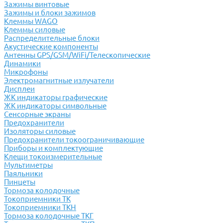
Зажимы винтовые
Зажимы и блоки зажимов
Клеммы WAGO
Клеммы силовые
Распределительные блоки
Акустические компоненты
Антенны GPS/GSM/WiFi/Телескопические
Динамики
Микрофоны
Электромагнитные излучатели
Дисплеи
ЖК индикаторы графические
ЖК индикаторы символьные
Сенсорные экраны
Предохранители
Изоляторы силовые
Предохранители токоограничивающие
Приборы и комплектующие
Клещи токоизмерительные
Мультиметры
Паяльники
Пинцеты
Тормоза колодочные
Токоприемники ТК
Токоприемники ТКН
Тормоза колодочные ТКГ