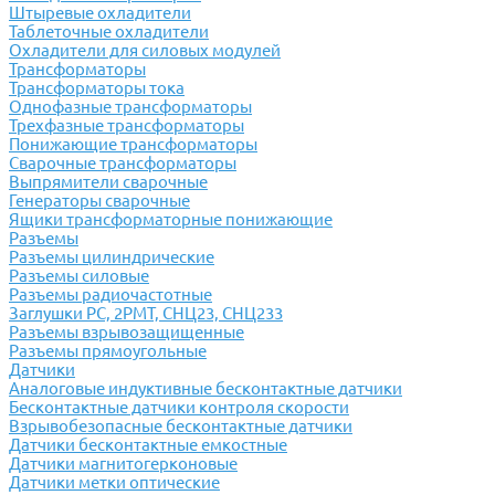
Штыревые охладители
Таблеточные охладители
Охладители для силовых модулей
Трансформаторы
Трансформаторы тока
Однофазные трансформаторы
Трехфазные трансформаторы
Понижающие трансформаторы
Сварочные трансформаторы
Выпрямители сварочные
Генераторы сварочные
Ящики трансформаторные понижающие
Разъемы
Разъемы цилиндрические
Разъемы силовые
Разъемы радиочастотные
Заглушки РС, 2РМТ, СНЦ23, СНЦ233
Разъемы взрывозащищенные
Разъемы прямоугольные
Датчики
Аналоговые индуктивные бесконтактные датчики
Бесконтактные датчики контроля скорости
Взрывобезопасные бесконтактные датчики
Датчики бесконтактные емкостные
Датчики магнитогерконовые
Датчики метки оптические