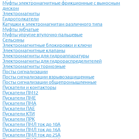
Муфты электромагнитные фрикционные с выносным
диском
Электромагниты
Гидротолкатели
Катушки к электромагнитам различного типа
Муфты зубчатые
Муфты упругие втулочно-пальцевые
Сельсины
Электромагнитные блокировки и ключи
Электромагнитные клапаны
Электромагниты для гидроаппаратуры
Электромагниты для гидрораспределителей
Электромагниты тормозные
Посты сигнализации
Посты сигнализации взрывозащищенные
Посты сигнализации общепромышленные
Пускатели и контакторы
Пускатели ПМ12
Пускатели ПМЕ
Пускатели ПМА
Пускатели ПАЕ
Пускатели КТИ
Пускатели ПРК
Пускатели ПМЛ ток до 10А
Пускатели ПМЛ ток до 16А
Пускатели ПМЛ ток до 25А