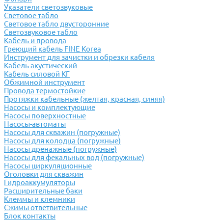
Указатели светозвуковые
Световое табло
Световое табло двусторонние
Светозвуковое табло
Кабель и провода
Греющий кабель FINE Korea
Инструмент для зачистки и обрезки кабеля
Кабель акустический
Кабель силовой КГ
Обжимной инструмент
Провода термостойкие
Протяжки кабельные (желтая, красная, синяя)
Насосы и комплектующие
Насосы поверхностные
Насосы-автоматы
Насосы для скважин (погружные)
Насосы для колодца (погружные)
Насосы дренажные (погружные)
Насосы для фекальных вод (погружные)
Насосы циркуляционные
Оголовки для скважин
Гидроаккумуляторы
Расширительные баки
Клеммы и клемники
Cжимы ответвительные
Блок контакты