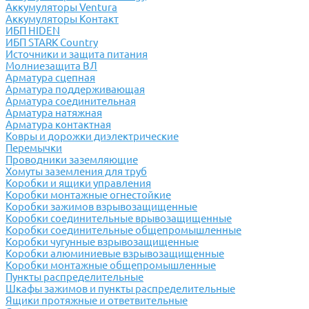
Аккумуляторы Ventura
Аккумуляторы Контакт
ИБП HIDEN
ИБП STARK Country
Источники и защита питания
Молниезащита ВЛ
Арматура сцепная
Арматура поддерживающая
Арматура соединительная
Арматура натяжная
Арматура контактная
Ковры и дорожки диэлектрические
Перемычки
Проводники заземляющие
Хомуты заземления для труб
Коробки и ящики управления
Коробки монтажные огнестойкие
Коробки зажимов взрывозащищенные
Коробки соединительные врывозащищенные
Коробки соединительные общепромышленные
Коробки чугунные взрывозащищенные
Коробки алюминиевые взрывозащищенные
Коробки монтажные общепромышленные
Пункты распределительные
Шкафы зажимов и пункты распределительные
Ящики протяжные и ответвительные