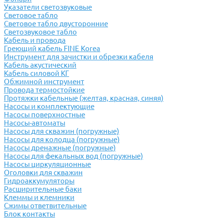
Указатели светозвуковые
Световое табло
Световое табло двусторонние
Светозвуковое табло
Кабель и провода
Греющий кабель FINE Korea
Инструмент для зачистки и обрезки кабеля
Кабель акустический
Кабель силовой КГ
Обжимной инструмент
Провода термостойкие
Протяжки кабельные (желтая, красная, синяя)
Насосы и комплектующие
Насосы поверхностные
Насосы-автоматы
Насосы для скважин (погружные)
Насосы для колодца (погружные)
Насосы дренажные (погружные)
Насосы для фекальных вод (погружные)
Насосы циркуляционные
Оголовки для скважин
Гидроаккумуляторы
Расширительные баки
Клеммы и клемники
Cжимы ответвительные
Блок контакты