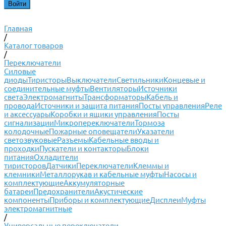
Главная
/
Каталог товаров
/
Переключатели
Силовые
диоды
Тиристоры
Выключатели
Светильники
Концевые и
соединительные муфты
Вентиляторы
Источники
света
Электромагниты
Трансформаторы
Кабель и
провода
Источники и защита питания
Посты управления
Реле
и аксессуары
Коробки и ящики управления
Посты
сигнализации
Микропереключатели
Тормоза
колодочные
Пожарные оповещатели
Указатели
светозвуковые
Разъемы
Кабельные вводы и
проходки
Пускатели и контакторы
Блоки
питания
Охладители
тиристоров
Датчики
Переключатели
Клеммы и
клемники
Металлорукав и кабельные муфты
Насосы и
комплектующие
Аккумуляторные
батареи
Предохранители
Акустические
компоненты
Приборы и комплектующие
Дисплеи
Муфты
электромагнитные
/
Универсальные переключатели