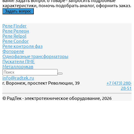
вами! Задать вопрос о товаре - запросить подробные
характеристики, помочь подобрать аналог, оформить заказ.
Задать вопрос
Реле Finder
Реле Релеон
Реле Relpol
Реле Сondor
Реле контроля фаз
Фотореле
Однофазные трансформаторы
Пускатели ПМЕ
Металлорукав
info@radtek.ru
г. Воронеж, проспект Революции, 39
+7 (473) 280-
28-51
© РадТек - электротехническое оборудование, 2026