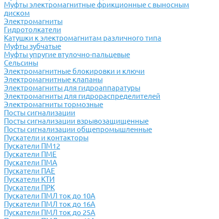
Муфты электромагнитные фрикционные с выносным
диском
Электромагниты
Гидротолкатели
Катушки к электромагнитам различного типа
Муфты зубчатые
Муфты упругие втулочно-пальцевые
Сельсины
Электромагнитные блокировки и ключи
Электромагнитные клапаны
Электромагниты для гидроаппаратуры
Электромагниты для гидрораспределителей
Электромагниты тормозные
Посты сигнализации
Посты сигнализации взрывозащищенные
Посты сигнализации общепромышленные
Пускатели и контакторы
Пускатели ПМ12
Пускатели ПМЕ
Пускатели ПМА
Пускатели ПАЕ
Пускатели КТИ
Пускатели ПРК
Пускатели ПМЛ ток до 10А
Пускатели ПМЛ ток до 16А
Пускатели ПМЛ ток до 25А