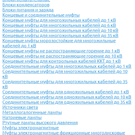
Блоки конденсаторов
Блоки питания и заряда
Концевые и соединительные муфты
Концевые муфты для многожильных кабелей до 1 кВ
Концевые муфты для многожильных кабелей до 6 кВ
Концевые муфты для многожильных кабелей до 10 кВ
Концевые муфты для многожильных кабелей до 35 кВ
Концевые муфты морозостойкие для многожильные
кабелей до 1 кВ
Концевые муфты не распостраняющие горение до 1 кВ
Концевые муфты не распостраняющие горение до 10 кВ
Концевые муфты для контрольных кабелей ККТ до 1 кВ
Соединительные муфты для многожильных кабелей до 1 кВ
Соединительные муфты для многожильных кабелей до 10
кВ
Соединительные муфты для многожильных кабелей до 35
кВ
Соединительные муфты для одножильных кабелей до 1 кВ
Соединительные муфты для одножильных кабелей до 10 кВ
Соединительные муфты для одножильных кабелей до 35 кВ
Источники света
Металлогалогенные лампы
Натриевые лампы
Ртутные лампы высокого давления
Муфты электромагнитные
Муфты электромагнитные фрикционные многодисковые