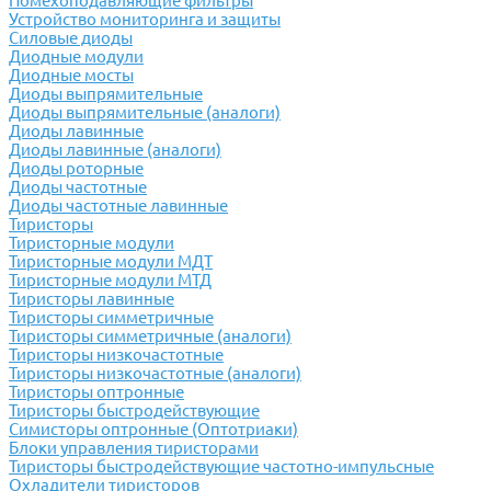
Помехоподавляющие фильтры
Устройство мониторинга и защиты
Силовые диоды
Диодные модули
Диодные мосты
Диоды выпрямительные
Диоды выпрямительные (аналоги)
Диоды лавинные
Диоды лавинные (аналоги)
Диоды роторные
Диоды частотные
Диоды частотные лавинные
Тиристоры
Тиристорные модули
Тиристорные модули МДТ
Тиристорные модули МТД
Тиристоры лавинные
Тиристоры симметричные
Тиристоры симметричные (аналоги)
Тиристоры низкочастотные
Тиристоры низкочастотные (аналоги)
Тиристоры оптронные
Тиристоры быстродействующие
Симисторы оптронные (Оптотриаки)
Блоки управления тиристорами
Тиристоры быстродействующие частотно-импульсные
Охладители тиристоров