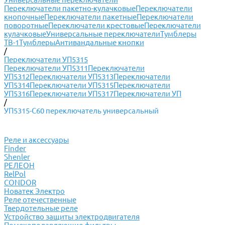
Переключатели пакетно-кулачковые
Переключатели
кнопочные
Переключатели пакетные
Переключатели
поворотные
Переключатели крестовые
Переключатели
кулачковые
Универсальные переключатели
Тумблеры
ТВ-1
Тумблеры
Антивандальные кнопки
/
Переключатели УП5315
Переключатели УП5311
Переключатели
УП5312
Переключатели УП5313
Переключатели
УП5314
Переключатели УП5315
Переключатели
УП5316
Переключатели УП5317
Переключатели УП
/
УП5315-С60 переключатель универсальный
Реле и аксессуары
Finder
Shenler
РЕЛЕОН
RelPol
CONDOR
Новатек Электро
Реле отечественные
Твердотельные реле
Устройство защиты электродвигателя