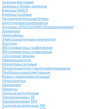
Зажимы винтовые
Зажимы и блоки зажимов
Клеммы WAGO
Клеммы силовые
Распределительные блоки
Акустические компоненты
Антенны GPS/GSM/WiFi/Телескопические
Динамики
Микрофоны
Электромагнитные излучатели
Дисплеи
ЖК индикаторы графические
ЖК индикаторы символьные
Сенсорные экраны
Предохранители
Изоляторы силовые
Предохранители токоограничивающие
Приборы и комплектующие
Клещи токоизмерительные
Мультиметры
Паяльники
Пинцеты
Тормоза колодочные
Токоприемники ТК
Токоприемники ТКН
Тормоза колодочные ТКГ