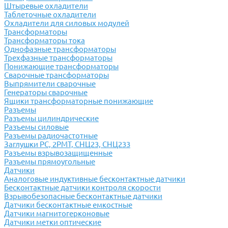
Штыревые охладители
Таблеточные охладители
Охладители для силовых модулей
Трансформаторы
Трансформаторы тока
Однофазные трансформаторы
Трехфазные трансформаторы
Понижающие трансформаторы
Сварочные трансформаторы
Выпрямители сварочные
Генераторы сварочные
Ящики трансформаторные понижающие
Разъемы
Разъемы цилиндрические
Разъемы силовые
Разъемы радиочастотные
Заглушки РС, 2РМТ, СНЦ23, СНЦ233
Разъемы взрывозащищенные
Разъемы прямоугольные
Датчики
Аналоговые индуктивные бесконтактные датчики
Бесконтактные датчики контроля скорости
Взрывобезопасные бесконтактные датчики
Датчики бесконтактные емкостные
Датчики магнитогерконовые
Датчики метки оптические