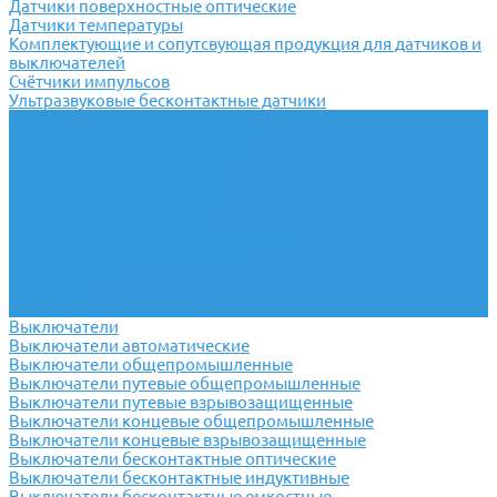
Датчики поверхностные оптические
Датчики температуры
Комплектующие и сопутсвующая продукция для датчиков и
выключателей
Счётчики импульсов
Ультразвуковые бесконтактные датчики
Переключатели
Универсальные переключатели
Переключатели кулачковые
Переключатели кнопочные
Переключатели крестовые
Переключатели пакетные
Переключатели пакетно-кулачковые
Переключатели поворотные
Тумблеры ТВ-1
Тумблеры
Антивандальные кнопки
Выключатели
Выключатели автоматические
Выключатели общепромышленные
Выключатели путевые общепромышленные
Выключатели путевые взрывозащищенные
Выключатели концевые общепромышленные
Выключатели концевые взрывозащищенные
Выключатели бесконтактные оптические
Выключатели бесконтактные индуктивные
Выключатели бесконтактные емкостные