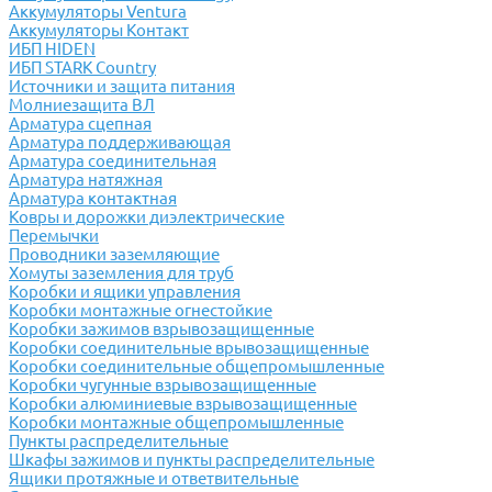
Аккумуляторы Ventura
Аккумуляторы Контакт
ИБП HIDEN
ИБП STARK Country
Источники и защита питания
Молниезащита ВЛ
Арматура сцепная
Арматура поддерживающая
Арматура соединительная
Арматура натяжная
Арматура контактная
Ковры и дорожки диэлектрические
Перемычки
Проводники заземляющие
Хомуты заземления для труб
Коробки и ящики управления
Коробки монтажные огнестойкие
Коробки зажимов взрывозащищенные
Коробки соединительные врывозащищенные
Коробки соединительные общепромышленные
Коробки чугунные взрывозащищенные
Коробки алюминиевые взрывозащищенные
Коробки монтажные общепромышленные
Пункты распределительные
Шкафы зажимов и пункты распределительные
Ящики протяжные и ответвительные