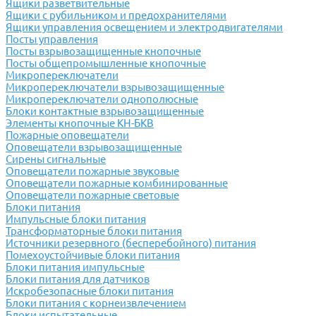
Ящики разветвительные
Ящики с рубильником и предохранителями
Ящики управления освещением и электродвигателями
Посты управления
Посты взрывозащищенные кнопочные
Посты общепромышленные кнопочные
Микропереключатели
Микропереключатели взрывозащищенные
Микропереключатели однополюсные
Блоки контактные взрывозащищенные
Элементы кнопочные КН-БКВ
Пожарные оповещатели
Оповещатели взрывозащищенные
Сирены сигнальные
Оповещатели пожарные звуковые
Оповещатели пожарные комбинированные
Оповещатели пожарные световые
Блоки питания
Импульсные блоки питания
Трансформаторные блоки питания
Источники резервного (бесперебойного) питания
Помехоустойчивые блоки питания
Блоки питания импульсные
Блоки питания для датчиков
Искробезопасные блоки питания
Блоки питания с корнеизвлечением
Блоки испытательные