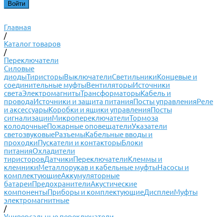
Главная
/
Каталог товаров
/
Переключатели
Силовые
диоды
Тиристоры
Выключатели
Светильники
Концевые и
соединительные муфты
Вентиляторы
Источники
света
Электромагниты
Трансформаторы
Кабель и
провода
Источники и защита питания
Посты управления
Реле
и аксессуары
Коробки и ящики управления
Посты
сигнализации
Микропереключатели
Тормоза
колодочные
Пожарные оповещатели
Указатели
светозвуковые
Разъемы
Кабельные вводы и
проходки
Пускатели и контакторы
Блоки
питания
Охладители
тиристоров
Датчики
Переключатели
Клеммы и
клемники
Металлорукав и кабельные муфты
Насосы и
комплектующие
Аккумуляторные
батареи
Предохранители
Акустические
компоненты
Приборы и комплектующие
Дисплеи
Муфты
электромагнитные
/
Универсальные переключатели