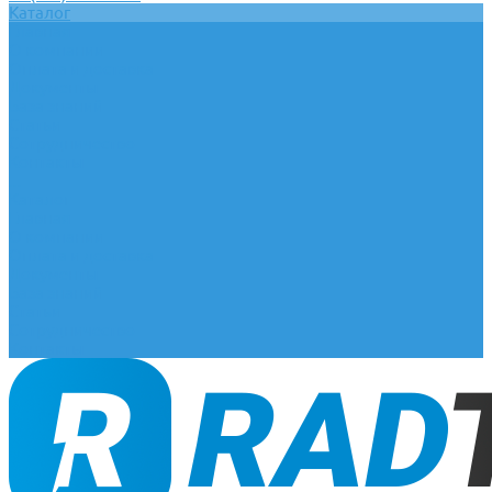
Каталог
Главная
О компании
Оплата и доставка
Документы
База знаний
Статьи
Сотрудничество
Контакты
...
Каталог
Главная
О компании
Оплата и доставка
Документы
База знаний
Статьи
Сотрудничество
Контакты