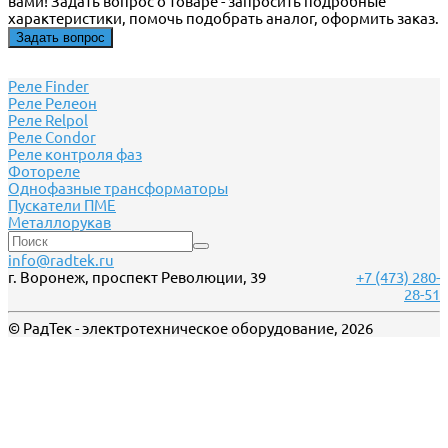
вами! Задать вопрос о товаре - запросить подробные
характеристики, помочь подобрать аналог, оформить заказ.
Задать вопрос
Реле Finder
Реле Релеон
Реле Relpol
Реле Сondor
Реле контроля фаз
Фотореле
Однофазные трансформаторы
Пускатели ПМЕ
Металлорукав
info@radtek.ru
г. Воронеж, проспект Революции, 39
+7 (473) 280-
28-51
© РадТек - электротехническое оборудование, 2026