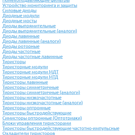
Помехоподавляющие фильтры
Устройство мониторинга и защиты
Силовые диоды
Диодные модули
Диодные мосты
Диоды выпрямительные
Диоды выпрямительные (аналоги)
Диоды лавинные
Диоды лавинные (аналоги)
Диоды роторные
Диоды частотные
Диоды частотные лавинные
Тиристоры
Тиристорные модули
Тиристорные модули МДТ
Тиристорные модули МТД
Тиристоры лавинные
Тиристоры симметричные
Тиристоры симметричные (аналоги)
Тиристоры низкочастотные
Тиристоры низкочастотные (аналоги)
Тиристоры оптронные
Тиристоры быстродействующие
Симисторы оптронные (Оптотриаки)
Блоки управления тиристорами
Тиристоры быстродействующие частотно-импульсные
Охладители тиристоров