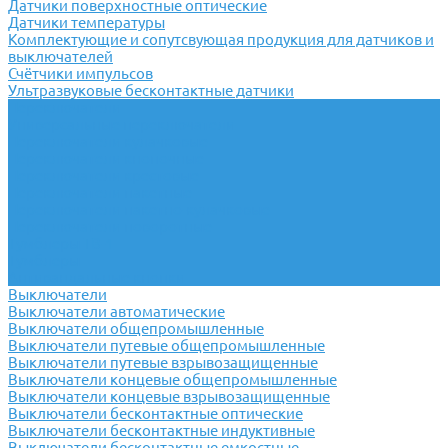
Датчики поверхностные оптические
Датчики температуры
Комплектующие и сопутсвующая продукция для датчиков и
выключателей
Счётчики импульсов
Ультразвуковые бесконтактные датчики
Переключатели
Универсальные переключатели
Переключатели кулачковые
Переключатели кнопочные
Переключатели крестовые
Переключатели пакетные
Переключатели пакетно-кулачковые
Переключатели поворотные
Тумблеры ТВ-1
Тумблеры
Антивандальные кнопки
Выключатели
Выключатели автоматические
Выключатели общепромышленные
Выключатели путевые общепромышленные
Выключатели путевые взрывозащищенные
Выключатели концевые общепромышленные
Выключатели концевые взрывозащищенные
Выключатели бесконтактные оптические
Выключатели бесконтактные индуктивные
Выключатели бесконтактные емкостные