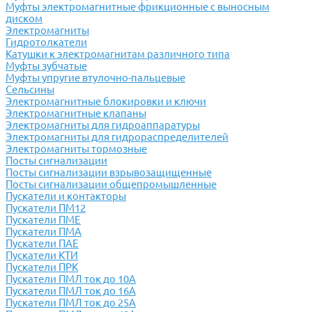
Муфты электромагнитные фрикционные с выносным
диском
Электромагниты
Гидротолкатели
Катушки к электромагнитам различного типа
Муфты зубчатые
Муфты упругие втулочно-пальцевые
Сельсины
Электромагнитные блокировки и ключи
Электромагнитные клапаны
Электромагниты для гидроаппаратуры
Электромагниты для гидрораспределителей
Электромагниты тормозные
Посты сигнализации
Посты сигнализации взрывозащищенные
Посты сигнализации общепромышленные
Пускатели и контакторы
Пускатели ПМ12
Пускатели ПМЕ
Пускатели ПМА
Пускатели ПАЕ
Пускатели КТИ
Пускатели ПРК
Пускатели ПМЛ ток до 10А
Пускатели ПМЛ ток до 16А
Пускатели ПМЛ ток до 25А