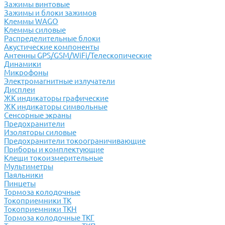
Зажимы винтовые
Зажимы и блоки зажимов
Клеммы WAGO
Клеммы силовые
Распределительные блоки
Акустические компоненты
Антенны GPS/GSM/WiFi/Телескопические
Динамики
Микрофоны
Электромагнитные излучатели
Дисплеи
ЖК индикаторы графические
ЖК индикаторы символьные
Сенсорные экраны
Предохранители
Изоляторы силовые
Предохранители токоограничивающие
Приборы и комплектующие
Клещи токоизмерительные
Мультиметры
Паяльники
Пинцеты
Тормоза колодочные
Токоприемники ТК
Токоприемники ТКН
Тормоза колодочные ТКГ