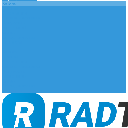
Каталог
Главная
О компании
Оплата и доставка
Документы
База знаний
Статьи
Сотрудничество
Контакты
...
Каталог
Главная
О компании
Оплата и доставка
Документы
База знаний
Статьи
Сотрудничество
Контакты