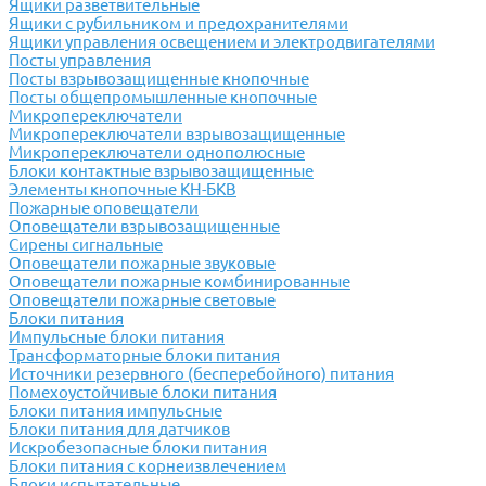
Ящики разветвительные
Ящики с рубильником и предохранителями
Ящики управления освещением и электродвигателями
Посты управления
Посты взрывозащищенные кнопочные
Посты общепромышленные кнопочные
Микропереключатели
Микропереключатели взрывозащищенные
Микропереключатели однополюсные
Блоки контактные взрывозащищенные
Элементы кнопочные КН-БКВ
Пожарные оповещатели
Оповещатели взрывозащищенные
Сирены сигнальные
Оповещатели пожарные звуковые
Оповещатели пожарные комбинированные
Оповещатели пожарные световые
Блоки питания
Импульсные блоки питания
Трансформаторные блоки питания
Источники резервного (бесперебойного) питания
Помехоустойчивые блоки питания
Блоки питания импульсные
Блоки питания для датчиков
Искробезопасные блоки питания
Блоки питания с корнеизвлечением
Блоки испытательные