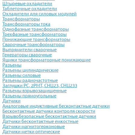
Штыревые охладители
Таблеточные охладители
Охладители для силовых модулей
Трансформаторы
Трансформаторы тока
Однофазные трансформаторы
Трехфазные трансформаторы
Понижающие трансформаторы
Сварочные трансформаторы
Выпрямители сварочные
Генераторы сварочные
Ящики трансформаторные понижающие
Разъемы
Разъемы цилиндрические
Разъемы силовые
Разъемы радиочастотные
Заглушки РС, 2РМТ, СНЦ23, СНЦ233
Разъемы взрывозащищенные
Разъемы прямоугольные
Датчики
Аналоговые индуктивные бесконтактные датчики
Бесконтактные датчики контроля скорости
Взрывобезопасные бесконтактные датчики
Датчики бесконтактные емкостные
Датчики магнитогерконовые
Датчики метки оптические