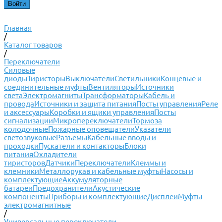
Главная
/
Каталог товаров
/
Переключатели
Силовые
диоды
Тиристоры
Выключатели
Светильники
Концевые и
соединительные муфты
Вентиляторы
Источники
света
Электромагниты
Трансформаторы
Кабель и
провода
Источники и защита питания
Посты управления
Реле
и аксессуары
Коробки и ящики управления
Посты
сигнализации
Микропереключатели
Тормоза
колодочные
Пожарные оповещатели
Указатели
светозвуковые
Разъемы
Кабельные вводы и
проходки
Пускатели и контакторы
Блоки
питания
Охладители
тиристоров
Датчики
Переключатели
Клеммы и
клемники
Металлорукав и кабельные муфты
Насосы и
комплектующие
Аккумуляторные
батареи
Предохранители
Акустические
компоненты
Приборы и комплектующие
Дисплеи
Муфты
электромагнитные
/
Универсальные переключатели