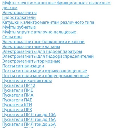
Муфты электромагнитные фрикционные с выносным
диском
Электромагниты
Гидротолкатели
Катушки к электромагнитам различного типа
Муфты зубчатые
Муфты упругие втулочно-пальцевые
Сельсины
Электромагнитные блокировки и ключи
Электромагнитные клапаны
Электромагниты для гидроаппаратуры
Электромагниты для гидрораспределителей
Электромагниты тормозные
Посты сигнализации
Посты сигнализации взрывозащищенные
Посты сигнализации общепромышленные
Пускатели и контакторы
Пускатели ПМ12
Пускатели ПМЕ
Пускатели ПМА
Пускатели ПАЕ
Пускатели КТИ
Пускатели ПРК
Пускатели ПМЛ ток до 10А
Пускатели ПМЛ ток до 16А
Пускатели ПМЛ ток до 25А