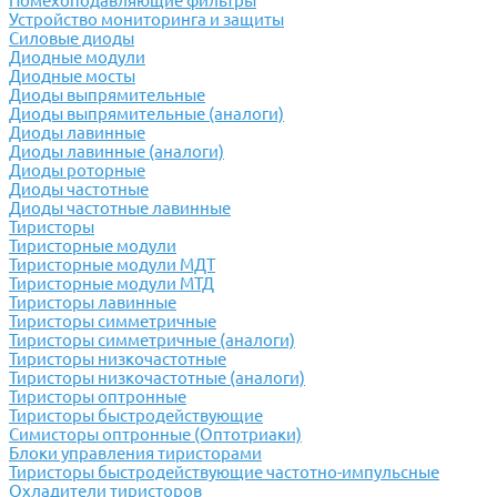
Помехоподавляющие фильтры
Устройство мониторинга и защиты
Силовые диоды
Диодные модули
Диодные мосты
Диоды выпрямительные
Диоды выпрямительные (аналоги)
Диоды лавинные
Диоды лавинные (аналоги)
Диоды роторные
Диоды частотные
Диоды частотные лавинные
Тиристоры
Тиристорные модули
Тиристорные модули МДТ
Тиристорные модули МТД
Тиристоры лавинные
Тиристоры симметричные
Тиристоры симметричные (аналоги)
Тиристоры низкочастотные
Тиристоры низкочастотные (аналоги)
Тиристоры оптронные
Тиристоры быстродействующие
Симисторы оптронные (Оптотриаки)
Блоки управления тиристорами
Тиристоры быстродействующие частотно-импульсные
Охладители тиристоров