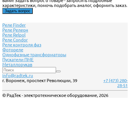
вами! Задать вопрос о товаре - запросить подробные
характеристики, помочь подобрать аналог, оформить заказ.
Задать вопрос
Реле Finder
Реле Релеон
Реле Relpol
Реле Сondor
Реле контроля фаз
Фотореле
Однофазные трансформаторы
Пускатели ПМЕ
Металлорукав
info@radtek.ru
г. Воронеж, проспект Революции, 39
+7 (473) 280-
28-51
© РадТек - электротехническое оборудование, 2026