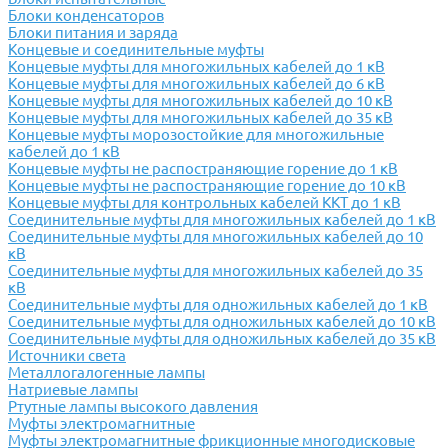
Блоки конденсаторов
Блоки питания и заряда
Концевые и соединительные муфты
Концевые муфты для многожильных кабелей до 1 кВ
Концевые муфты для многожильных кабелей до 6 кВ
Концевые муфты для многожильных кабелей до 10 кВ
Концевые муфты для многожильных кабелей до 35 кВ
Концевые муфты морозостойкие для многожильные
кабелей до 1 кВ
Концевые муфты не распостраняющие горение до 1 кВ
Концевые муфты не распостраняющие горение до 10 кВ
Концевые муфты для контрольных кабелей ККТ до 1 кВ
Соединительные муфты для многожильных кабелей до 1 кВ
Соединительные муфты для многожильных кабелей до 10
кВ
Соединительные муфты для многожильных кабелей до 35
кВ
Соединительные муфты для одножильных кабелей до 1 кВ
Соединительные муфты для одножильных кабелей до 10 кВ
Соединительные муфты для одножильных кабелей до 35 кВ
Источники света
Металлогалогенные лампы
Натриевые лампы
Ртутные лампы высокого давления
Муфты электромагнитные
Муфты электромагнитные фрикционные многодисковые