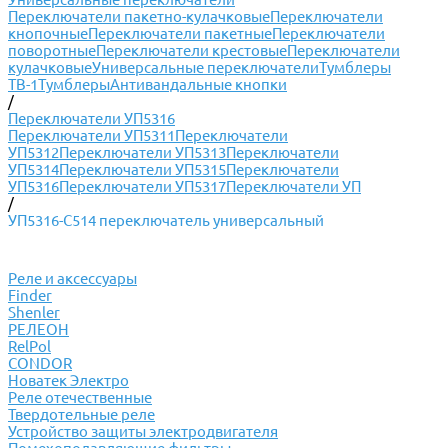
Переключатели пакетно-кулачковые
Переключатели
кнопочные
Переключатели пакетные
Переключатели
поворотные
Переключатели крестовые
Переключатели
кулачковые
Универсальные переключатели
Тумблеры
ТВ-1
Тумблеры
Антивандальные кнопки
/
Переключатели УП5316
Переключатели УП5311
Переключатели
УП5312
Переключатели УП5313
Переключатели
УП5314
Переключатели УП5315
Переключатели
УП5316
Переключатели УП5317
Переключатели УП
/
УП5316-С514 переключатель универсальный
Реле и аксессуары
Finder
Shenler
РЕЛЕОН
RelPol
CONDOR
Новатек Электро
Реле отечественные
Твердотельные реле
Устройство защиты электродвигателя