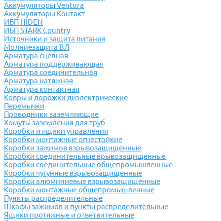
Аккумуляторы Ventura
Аккумуляторы Контакт
ИБП HIDEN
ИБП STARK Country
Источники и защита питания
Молниезащита ВЛ
Арматура сцепная
Арматура поддерживающая
Арматура соединительная
Арматура натяжная
Арматура контактная
Ковры и дорожки диэлектрические
Перемычки
Проводники заземляющие
Хомуты заземления для труб
Коробки и ящики управления
Коробки монтажные огнестойкие
Коробки зажимов взрывозащищенные
Коробки соединительные врывозащищенные
Коробки соединительные общепромышленные
Коробки чугунные взрывозащищенные
Коробки алюминиевые взрывозащищенные
Коробки монтажные общепромышленные
Пункты распределительные
Шкафы зажимов и пункты распределительные
Ящики протяжные и ответвительные