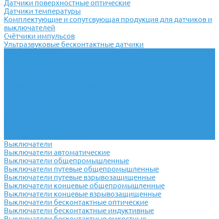
Датчики поверхностные оптические
Датчики температуры
Комплектующие и сопутсвующая продукция для датчиков и
выключателей
Счётчики импульсов
Ультразвуковые бесконтактные датчики
Переключатели
Универсальные переключатели
Переключатели кулачковые
Переключатели кнопочные
Переключатели крестовые
Переключатели пакетные
Переключатели пакетно-кулачковые
Переключатели поворотные
Тумблеры ТВ-1
Тумблеры
Антивандальные кнопки
Выключатели
Выключатели автоматические
Выключатели общепромышленные
Выключатели путевые общепромышленные
Выключатели путевые взрывозащищенные
Выключатели концевые общепромышленные
Выключатели концевые взрывозащищенные
Выключатели бесконтактные оптические
Выключатели бесконтактные индуктивные
Выключатели бесконтактные емкостные