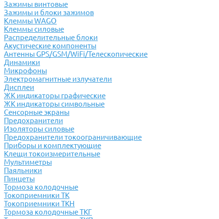
Зажимы винтовые
Зажимы и блоки зажимов
Клеммы WAGO
Клеммы силовые
Распределительные блоки
Акустические компоненты
Антенны GPS/GSM/WiFi/Телескопические
Динамики
Микрофоны
Электромагнитные излучатели
Дисплеи
ЖК индикаторы графические
ЖК индикаторы символьные
Сенсорные экраны
Предохранители
Изоляторы силовые
Предохранители токоограничивающие
Приборы и комплектующие
Клещи токоизмерительные
Мультиметры
Паяльники
Пинцеты
Тормоза колодочные
Токоприемники ТК
Токоприемники ТКН
Тормоза колодочные ТКГ