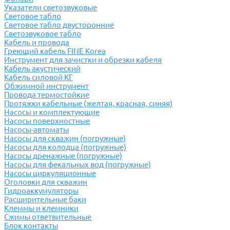
Указатели светозвуковые
Световое табло
Световое табло двусторонние
Светозвуковое табло
Кабель и провода
Греющий кабель FINE Korea
Инструмент для зачистки и обрезки кабеля
Кабель акустический
Кабель силовой КГ
Обжимной инструмент
Провода термостойкие
Протяжки кабельные (желтая, красная, синяя)
Насосы и комплектующие
Насосы поверхностные
Насосы-автоматы
Насосы для скважин (погружные)
Насосы для колодца (погружные)
Насосы дренажные (погружные)
Насосы для фекальных вод (погружные)
Насосы циркуляционные
Оголовки для скважин
Гидроаккумуляторы
Расширительные баки
Клеммы и клемники
Cжимы ответвительные
Блок контакты