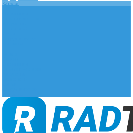
Каталог
Главная
О компании
Оплата и доставка
Документы
База знаний
Статьи
Сотрудничество
Контакты
...
Каталог
Главная
О компании
Оплата и доставка
Документы
База знаний
Статьи
Сотрудничество
Контакты