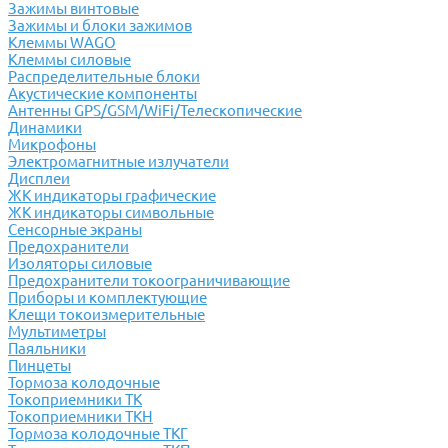
Зажимы винтовые
Зажимы и блоки зажимов
Клеммы WAGO
Клеммы силовые
Распределительные блоки
Акустические компоненты
Антенны GPS/GSM/WiFi/Телескопические
Динамики
Микрофоны
Электромагнитные излучатели
Дисплеи
ЖК индикаторы графические
ЖК индикаторы символьные
Сенсорные экраны
Предохранители
Изоляторы силовые
Предохранители токоограничивающие
Приборы и комплектующие
Клещи токоизмерительные
Мультиметры
Паяльники
Пинцеты
Тормоза колодочные
Токоприемники ТК
Токоприемники ТКН
Тормоза колодочные ТКГ