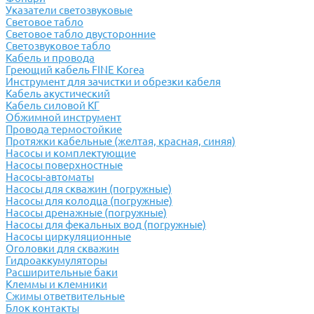
Указатели светозвуковые
Световое табло
Световое табло двусторонние
Светозвуковое табло
Кабель и провода
Греющий кабель FINE Korea
Инструмент для зачистки и обрезки кабеля
Кабель акустический
Кабель силовой КГ
Обжимной инструмент
Провода термостойкие
Протяжки кабельные (желтая, красная, синяя)
Насосы и комплектующие
Насосы поверхностные
Насосы-автоматы
Насосы для скважин (погружные)
Насосы для колодца (погружные)
Насосы дренажные (погружные)
Насосы для фекальных вод (погружные)
Насосы циркуляционные
Оголовки для скважин
Гидроаккумуляторы
Расширительные баки
Клеммы и клемники
Cжимы ответвительные
Блок контакты