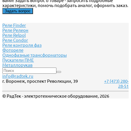
вами! Задать вопрос о товаре - запросить подробные
характеристики, помочь подобрать аналог, оформить заказ.
Задать вопрос
Реле Finder
Реле Релеон
Реле Relpol
Реле Сondor
Реле контроля фаз
Фотореле
Однофазные трансформаторы
Пускатели ПМЕ
Металлорукав
info@radtek.ru
г. Воронеж, проспект Революции, 39
+7 (473) 280-
28-51
© РадТек - электротехническое оборудование, 2026