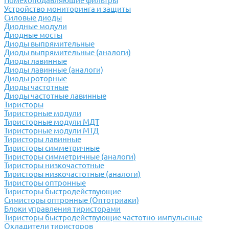
Помехоподавляющие фильтры
Устройство мониторинга и защиты
Силовые диоды
Диодные модули
Диодные мосты
Диоды выпрямительные
Диоды выпрямительные (аналоги)
Диоды лавинные
Диоды лавинные (аналоги)
Диоды роторные
Диоды частотные
Диоды частотные лавинные
Тиристоры
Тиристорные модули
Тиристорные модули МДТ
Тиристорные модули МТД
Тиристоры лавинные
Тиристоры симметричные
Тиристоры симметричные (аналоги)
Тиристоры низкочастотные
Тиристоры низкочастотные (аналоги)
Тиристоры оптронные
Тиристоры быстродействующие
Симисторы оптронные (Оптотриаки)
Блоки управления тиристорами
Тиристоры быстродействующие частотно-импульсные
Охладители тиристоров