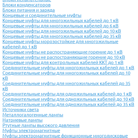
Блоки конденсаторов
Блоки питания и заряда
Концевые и соединительные муфты
Концевые муфты для многожильных кабелей до 1 кВ
Концевые муфты для многожильных кабелей до 6 кВ
Концевые муфты для многожильных кабелей до 10 кВ
Концевые муфты для многожильных кабелей до 35 кВ
Концевые муфты морозостойкие для многожильные
кабелей до 1 кВ
Концевые муфты не распостраняющие горение до 1 кВ
Концевые муфты не распостраняющие горение до 10 кВ
Концевые муфты для контрольных кабелей ККТ до 1 кВ
Соединительные муфты для многожильных кабелей до 1 кВ
Соединительные муфты для многожильных кабелей до 10
кВ
Соединительные муфты для многожильных кабелей до 35
кВ
Соединительные муфты для одножильных кабелей до 1 кВ
Соединительные муфты для одножильных кабелей до 10 кВ
Соединительные муфты для одножильных кабелей до 35 кВ
Источники света
Металлогалогенные лампы
Натриевые лампы
Ртутные лампы высокого давления
Муфты электромагнитные
Муфты электромагнитные фрикционные многодисковые