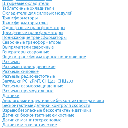
Штыревые охладители
Таблеточные охладители
Охладители для силовых модулей
Трансформаторы
Трансформаторы тока
Однофазные трансформаторы
Трехфазные трансформаторы
Понижающие трансформаторы
Сварочные трансформаторы
Выпрямители сварочные
Генераторы сварочные
Ящики трансформаторные понижающие
Разъемы
Разъемы цилиндрические
Разъемы силовые
Разъемы радиочастотные
Заглушки РС, 2РМТ, СНЦ23, СНЦ233
Разъемы взрывозащищенные
Разъемы прямоугольные
Датчики
Аналоговые индуктивные бесконтактные датчики
Бесконтактные датчики контроля скорости
Взрывобезопасные бесконтактные датчики
Датчики бесконтактные емкостные
Датчики магнитогерконовые
Датчики метки оптические