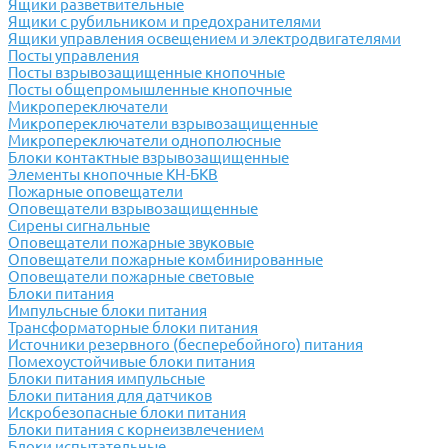
Ящики разветвительные
Ящики с рубильником и предохранителями
Ящики управления освещением и электродвигателями
Посты управления
Посты взрывозащищенные кнопочные
Посты общепромышленные кнопочные
Микропереключатели
Микропереключатели взрывозащищенные
Микропереключатели однополюсные
Блоки контактные взрывозащищенные
Элементы кнопочные КН-БКВ
Пожарные оповещатели
Оповещатели взрывозащищенные
Сирены сигнальные
Оповещатели пожарные звуковые
Оповещатели пожарные комбинированные
Оповещатели пожарные световые
Блоки питания
Импульсные блоки питания
Трансформаторные блоки питания
Источники резервного (бесперебойного) питания
Помехоустойчивые блоки питания
Блоки питания импульсные
Блоки питания для датчиков
Искробезопасные блоки питания
Блоки питания с корнеизвлечением
Блоки испытательные