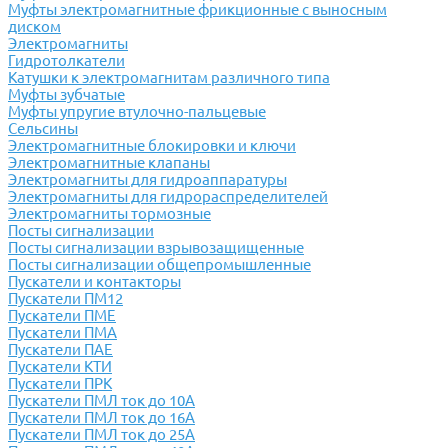
Муфты электромагнитные фрикционные с выносным
диском
Электромагниты
Гидротолкатели
Катушки к электромагнитам различного типа
Муфты зубчатые
Муфты упругие втулочно-пальцевые
Сельсины
Электромагнитные блокировки и ключи
Электромагнитные клапаны
Электромагниты для гидроаппаратуры
Электромагниты для гидрораспределителей
Электромагниты тормозные
Посты сигнализации
Посты сигнализации взрывозащищенные
Посты сигнализации общепромышленные
Пускатели и контакторы
Пускатели ПМ12
Пускатели ПМЕ
Пускатели ПМА
Пускатели ПАЕ
Пускатели КТИ
Пускатели ПРК
Пускатели ПМЛ ток до 10А
Пускатели ПМЛ ток до 16А
Пускатели ПМЛ ток до 25А