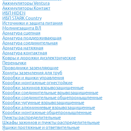
Аккумуляторы Ventura
Аккумуляторы Контакт
ИБП HIDEN
ИБП STARK Country
Источники и защита питания
Молниезащита ВЛ
Арматура сцепная
Арматура поддерживающая
Арматура соединительная
Арматура натяжная
Арматура контактная
Ковры и дорожки диэлектрические
Перемычки
Проводники заземляющие
Хомуты заземления для труб
Коробки и ящики управления
Коробки монтажные огнестойкие
Коробки зажимов взрывозащищенные
Коробки соединительные врывозащищенные
Коробки соединительные общепромышленные
Коробки чугунные взрывозащищенные
Коробки алюминиевые взрывозащищенные
Коробки монтажные общепромышленные
Пункты распределительные
Шкафы зажимов и пункты распределительные
Ящики протяжные и ответвительные