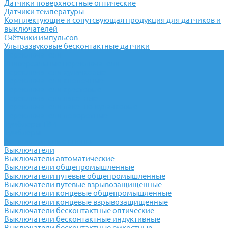
Датчики поверхностные оптические
Датчики температуры
Комплектующие и сопутсвующая продукция для датчиков и
выключателей
Счётчики импульсов
Ультразвуковые бесконтактные датчики
Переключатели
Универсальные переключатели
Переключатели кулачковые
Переключатели кнопочные
Переключатели крестовые
Переключатели пакетные
Переключатели пакетно-кулачковые
Переключатели поворотные
Тумблеры ТВ-1
Тумблеры
Антивандальные кнопки
Выключатели
Выключатели автоматические
Выключатели общепромышленные
Выключатели путевые общепромышленные
Выключатели путевые взрывозащищенные
Выключатели концевые общепромышленные
Выключатели концевые взрывозащищенные
Выключатели бесконтактные оптические
Выключатели бесконтактные индуктивные
Выключатели бесконтактные емкостные