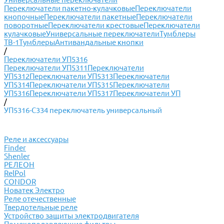
Переключатели пакетно-кулачковые
Переключатели
кнопочные
Переключатели пакетные
Переключатели
поворотные
Переключатели крестовые
Переключатели
кулачковые
Универсальные переключатели
Тумблеры
ТВ-1
Тумблеры
Антивандальные кнопки
/
Переключатели УП5316
Переключатели УП5311
Переключатели
УП5312
Переключатели УП5313
Переключатели
УП5314
Переключатели УП5315
Переключатели
УП5316
Переключатели УП5317
Переключатели УП
/
УП5316-С334 переключатель универсальный
Реле и аксессуары
Finder
Shenler
РЕЛЕОН
RelPol
CONDOR
Новатек Электро
Реле отечественные
Твердотельные реле
Устройство защиты электродвигателя