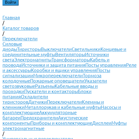
Главная
/
Каталог товаров
/
Переключатели
Силовые
диоды
Тиристоры
Выключатели
Светильники
Концевые и
соединительные муфты
Вентиляторы
Источники
света
Электромагниты
Трансформаторы
Кабель и
провода
Источники и защита питания
Посты управления
Реле
и аксессуары
Коробки и ящики управления
Посты
сигнализации
Микропереключатели
Тормоза
колодочные
Пожарные оповещатели
Указатели
светозвуковые
Разъемы
Кабельные вводы и
проходки
Пускатели и контакторы
Блоки
питания
Охладители
тиристоров
Датчики
Переключатели
Клеммы и
клемники
Металлорукав и кабельные муфты
Насосы и
комплектующие
Аккумуляторные
батареи
Предохранители
Акустические
компоненты
Приборы и комплектующие
Дисплеи
Муфты
электромагнитные
/
Универсальные переключатели