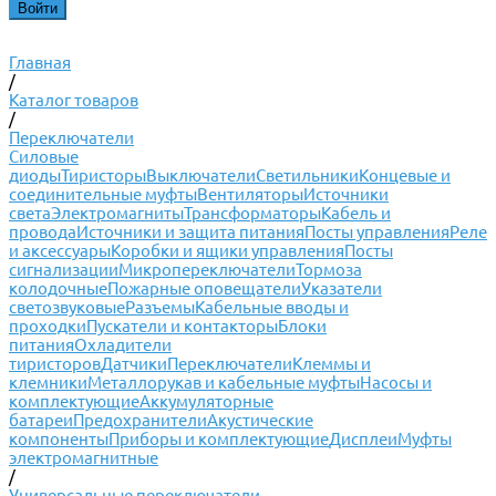
Главная
/
Каталог товаров
/
Переключатели
Силовые
диоды
Тиристоры
Выключатели
Светильники
Концевые и
соединительные муфты
Вентиляторы
Источники
света
Электромагниты
Трансформаторы
Кабель и
провода
Источники и защита питания
Посты управления
Реле
и аксессуары
Коробки и ящики управления
Посты
сигнализации
Микропереключатели
Тормоза
колодочные
Пожарные оповещатели
Указатели
светозвуковые
Разъемы
Кабельные вводы и
проходки
Пускатели и контакторы
Блоки
питания
Охладители
тиристоров
Датчики
Переключатели
Клеммы и
клемники
Металлорукав и кабельные муфты
Насосы и
комплектующие
Аккумуляторные
батареи
Предохранители
Акустические
компоненты
Приборы и комплектующие
Дисплеи
Муфты
электромагнитные
/
Универсальные переключатели