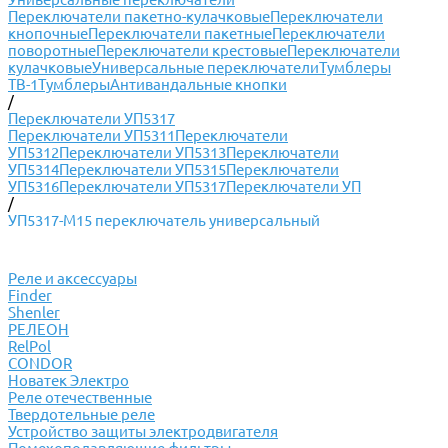
Переключатели пакетно-кулачковые
Переключатели
кнопочные
Переключатели пакетные
Переключатели
поворотные
Переключатели крестовые
Переключатели
кулачковые
Универсальные переключатели
Тумблеры
ТВ-1
Тумблеры
Антивандальные кнопки
/
Переключатели УП5317
Переключатели УП5311
Переключатели
УП5312
Переключатели УП5313
Переключатели
УП5314
Переключатели УП5315
Переключатели
УП5316
Переключатели УП5317
Переключатели УП
/
УП5317-М15 переключатель универсальный
Реле и аксессуары
Finder
Shenler
РЕЛЕОН
RelPol
CONDOR
Новатек Электро
Реле отечественные
Твердотельные реле
Устройство защиты электродвигателя