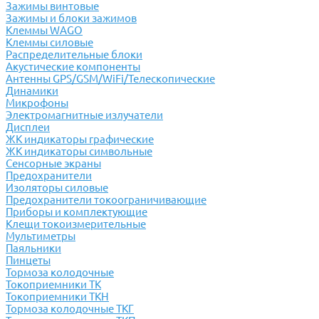
Зажимы винтовые
Зажимы и блоки зажимов
Клеммы WAGO
Клеммы силовые
Распределительные блоки
Акустические компоненты
Антенны GPS/GSM/WiFi/Телескопические
Динамики
Микрофоны
Электромагнитные излучатели
Дисплеи
ЖК индикаторы графические
ЖК индикаторы символьные
Сенсорные экраны
Предохранители
Изоляторы силовые
Предохранители токоограничивающие
Приборы и комплектующие
Клещи токоизмерительные
Мультиметры
Паяльники
Пинцеты
Тормоза колодочные
Токоприемники ТК
Токоприемники ТКН
Тормоза колодочные ТКГ