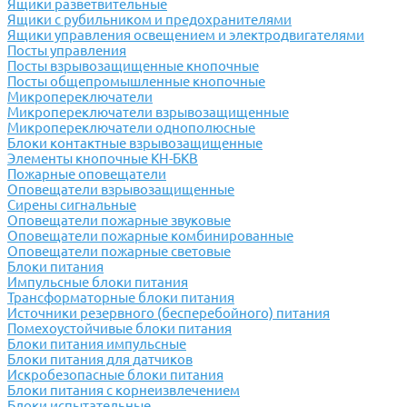
Ящики разветвительные
Ящики с рубильником и предохранителями
Ящики управления освещением и электродвигателями
Посты управления
Посты взрывозащищенные кнопочные
Посты общепромышленные кнопочные
Микропереключатели
Микропереключатели взрывозащищенные
Микропереключатели однополюсные
Блоки контактные взрывозащищенные
Элементы кнопочные КН-БКВ
Пожарные оповещатели
Оповещатели взрывозащищенные
Сирены сигнальные
Оповещатели пожарные звуковые
Оповещатели пожарные комбинированные
Оповещатели пожарные световые
Блоки питания
Импульсные блоки питания
Трансформаторные блоки питания
Источники резервного (бесперебойного) питания
Помехоустойчивые блоки питания
Блоки питания импульсные
Блоки питания для датчиков
Искробезопасные блоки питания
Блоки питания с корнеизвлечением
Блоки испытательные