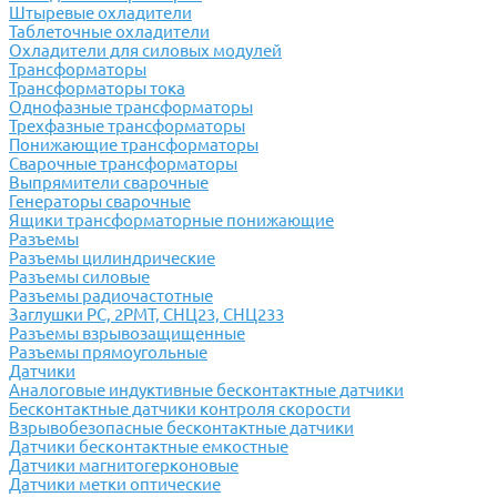
Штыревые охладители
Таблеточные охладители
Охладители для силовых модулей
Трансформаторы
Трансформаторы тока
Однофазные трансформаторы
Трехфазные трансформаторы
Понижающие трансформаторы
Сварочные трансформаторы
Выпрямители сварочные
Генераторы сварочные
Ящики трансформаторные понижающие
Разъемы
Разъемы цилиндрические
Разъемы силовые
Разъемы радиочастотные
Заглушки РС, 2РМТ, СНЦ23, СНЦ233
Разъемы взрывозащищенные
Разъемы прямоугольные
Датчики
Аналоговые индуктивные бесконтактные датчики
Бесконтактные датчики контроля скорости
Взрывобезопасные бесконтактные датчики
Датчики бесконтактные емкостные
Датчики магнитогерконовые
Датчики метки оптические