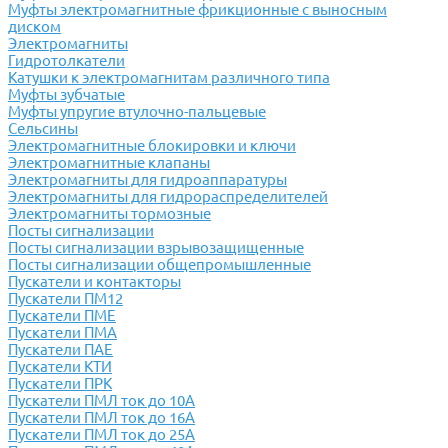
Муфты электромагнитные фрикционные с выносным
диском
Электромагниты
Гидротолкатели
Катушки к электромагнитам различного типа
Муфты зубчатые
Муфты упругие втулочно-пальцевые
Сельсины
Электромагнитные блокировки и ключи
Электромагнитные клапаны
Электромагниты для гидроаппаратуры
Электромагниты для гидрораспределителей
Электромагниты тормозные
Посты сигнализации
Посты сигнализации взрывозащищенные
Посты сигнализации общепромышленные
Пускатели и контакторы
Пускатели ПМ12
Пускатели ПМЕ
Пускатели ПМА
Пускатели ПАЕ
Пускатели КТИ
Пускатели ПРК
Пускатели ПМЛ ток до 10А
Пускатели ПМЛ ток до 16А
Пускатели ПМЛ ток до 25А