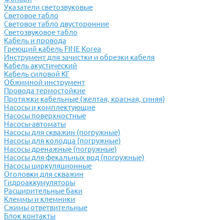
Указатели светозвуковые
Световое табло
Световое табло двусторонние
Светозвуковое табло
Кабель и провода
Греющий кабель FINE Korea
Инструмент для зачистки и обрезки кабеля
Кабель акустический
Кабель силовой КГ
Обжимной инструмент
Провода термостойкие
Протяжки кабельные (желтая, красная, синяя)
Насосы и комплектующие
Насосы поверхностные
Насосы-автоматы
Насосы для скважин (погружные)
Насосы для колодца (погружные)
Насосы дренажные (погружные)
Насосы для фекальных вод (погружные)
Насосы циркуляционные
Оголовки для скважин
Гидроаккумуляторы
Расширительные баки
Клеммы и клемники
Cжимы ответвительные
Блок контакты