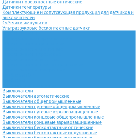
Датчики поверхностные оптические
Датчики температуры
Комплектующие и сопутсвующая продукция для датчиков и
выключателей
Счётчики импульсов
Ультразвуковые бесконтактные датчики
Переключатели
Универсальные переключатели
Переключатели кулачковые
Переключатели кнопочные
Переключатели крестовые
Переключатели пакетные
Переключатели пакетно-кулачковые
Переключатели поворотные
Тумблеры ТВ-1
Тумблеры
Антивандальные кнопки
Выключатели
Выключатели автоматические
Выключатели общепромышленные
Выключатели путевые общепромышленные
Выключатели путевые взрывозащищенные
Выключатели концевые общепромышленные
Выключатели концевые взрывозащищенные
Выключатели бесконтактные оптические
Выключатели бесконтактные индуктивные
Выключатели бесконтактные емкостные