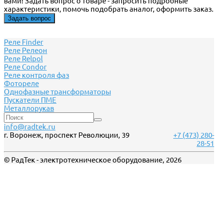
вами! Задать вопрос о товаре - запросить подробные
характеристики, помочь подобрать аналог, оформить заказ.
Задать вопрос
Реле Finder
Реле Релеон
Реле Relpol
Реле Сondor
Реле контроля фаз
Фотореле
Однофазные трансформаторы
Пускатели ПМЕ
Металлорукав
info@radtek.ru
г. Воронеж, проспект Революции, 39
+7 (473) 280-
28-51
© РадТек - электротехническое оборудование, 2026