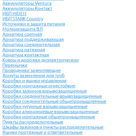
Аккумуляторы Ventura
Аккумуляторы Контакт
ИБП HIDEN
ИБП STARK Country
Источники и защита питания
Молниезащита ВЛ
Арматура сцепная
Арматура поддерживающая
Арматура соединительная
Арматура натяжная
Арматура контактная
Ковры и дорожки диэлектрические
Перемычки
Проводники заземляющие
Хомуты заземления для труб
Коробки и ящики управления
Коробки монтажные огнестойкие
Коробки зажимов взрывозащищенные
Коробки соединительные врывозащищенные
Коробки соединительные общепромышленные
Коробки чугунные взрывозащищенные
Коробки алюминиевые взрывозащищенные
Коробки монтажные общепромышленные
Пункты распределительные
Шкафы зажимов и пункты распределительные
Ящики протяжные и ответвительные