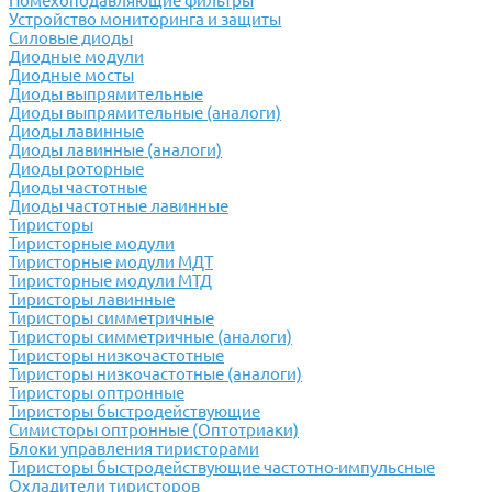
Помехоподавляющие фильтры
Устройство мониторинга и защиты
Силовые диоды
Диодные модули
Диодные мосты
Диоды выпрямительные
Диоды выпрямительные (аналоги)
Диоды лавинные
Диоды лавинные (аналоги)
Диоды роторные
Диоды частотные
Диоды частотные лавинные
Тиристоры
Тиристорные модули
Тиристорные модули МДТ
Тиристорные модули МТД
Тиристоры лавинные
Тиристоры симметричные
Тиристоры симметричные (аналоги)
Тиристоры низкочастотные
Тиристоры низкочастотные (аналоги)
Тиристоры оптронные
Тиристоры быстродействующие
Симисторы оптронные (Оптотриаки)
Блоки управления тиристорами
Тиристоры быстродействующие частотно-импульсные
Охладители тиристоров