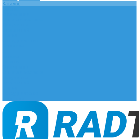
Каталог
Главная
О компании
Оплата и доставка
Документы
База знаний
Статьи
Сотрудничество
Контакты
...
Каталог
Главная
О компании
Оплата и доставка
Документы
База знаний
Статьи
Сотрудничество
Контакты