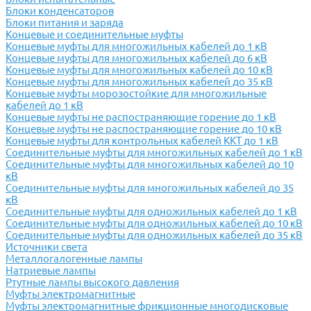
Блоки конденсаторов
Блоки питания и заряда
Концевые и соединительные муфты
Концевые муфты для многожильных кабелей до 1 кВ
Концевые муфты для многожильных кабелей до 6 кВ
Концевые муфты для многожильных кабелей до 10 кВ
Концевые муфты для многожильных кабелей до 35 кВ
Концевые муфты морозостойкие для многожильные
кабелей до 1 кВ
Концевые муфты не распостраняющие горение до 1 кВ
Концевые муфты не распостраняющие горение до 10 кВ
Концевые муфты для контрольных кабелей ККТ до 1 кВ
Соединительные муфты для многожильных кабелей до 1 кВ
Соединительные муфты для многожильных кабелей до 10
кВ
Соединительные муфты для многожильных кабелей до 35
кВ
Соединительные муфты для одножильных кабелей до 1 кВ
Соединительные муфты для одножильных кабелей до 10 кВ
Соединительные муфты для одножильных кабелей до 35 кВ
Источники света
Металлогалогенные лампы
Натриевые лампы
Ртутные лампы высокого давления
Муфты электромагнитные
Муфты электромагнитные фрикционные многодисковые