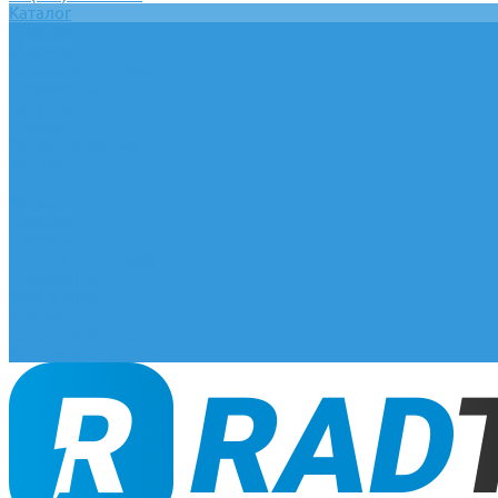
Каталог
Главная
О компании
Оплата и доставка
Документы
База знаний
Статьи
Сотрудничество
Контакты
...
Каталог
Главная
О компании
Оплата и доставка
Документы
База знаний
Статьи
Сотрудничество
Контакты