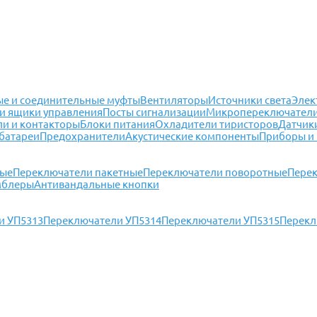
е и соединительные муфты
Вентиляторы
Источники света
Элек
и ящики управления
Посты сигнализации
Микропереключател
ли и контакторы
Блоки питания
Охладители тиристоров
Датчик
батареи
Предохранители
Акустические компоненты
Приборы и
ные
Переключатели пакетные
Переключатели поворотные
Перек
мблеры
Антивандальные кнопки
и УП5313
Переключатели УП5314
Переключатели УП5315
Перекл