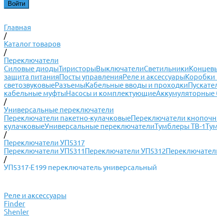
Главная
/
Каталог товаров
/
Переключатели
Силовые диоды
Тиристоры
Выключатели
Светильники
Концевы
защита питания
Посты управления
Реле и аксессуары
Коробки 
светозвуковые
Разъемы
Кабельные вводы и проходки
Пускате
кабельные муфты
Насосы и комплектующие
Аккумуляторные 
/
Универсальные переключатели
Переключатели пакетно-кулачковые
Переключатели кнопоч
кулачковые
Универсальные переключатели
Тумблеры ТВ-1
Ту
/
Переключатели УП5317
Переключатели УП5311
Переключатели УП5312
Переключател
/
УП5317-Е199 переключатель универсальный
Реле и аксессуары
Finder
Shenler