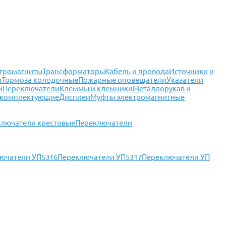
тромагниты
Трансформаторы
Кабель и провода
Источники и
и
Тормоза колодочные
Пожарные оповещатели
Указатели
и
Переключатели
Клеммы и клемники
Металлорукав и
 комплектующие
Дисплеи
Муфты электромагнитные
лючатели крестовые
Переключатели
ючатели УП5316
Переключатели УП5317
Переключатели УП