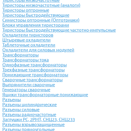
Тиристоры низкочастотные
Тиристоры низкочастотные (аналоги)
Тиристоры оптронные
Тиристоры быстродействующие
Симисторы оптронные (Оптотриаки)
Блоки управления тиристорами
Тиристоры быстродействующие частотно-импульсные
Охладители тиристоров
Штыревые охладители
Таблеточные охладители
Охладители для силовых модулей
Трансформаторы
Трансформаторы тока
Однофазные трансформаторы
Трехфазные трансформаторы
Понижающие трансформаторы
Сварочные трансформаторы
Выпрямители сварочные
Генераторы сварочные
Ящики трансформаторные понижающие
Разъемы
Разъемы цилиндрические
Разъемы силовые
Разъемы радиочастотные
Заглушки РС, 2РМТ, СНЦ23, СНЦ233
Разъемы взрывозащищенные
Разъемы прямоугольные