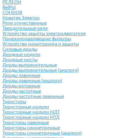
РЕЛЕОН
RelPol
CONDOR
Новатек Электро
Реле отечественные
Твердотельные реле
Устройство защиты электродвигателя
Помехоподавляющие фильтры
Устройство мониторинга и защиты
Силовые диоды
Диодные модули
Диодные мосты
Диоды выпрямительные
Диоды выпрямительные (аналоги)
Диоды лавинные
Диоды лавинные (аналоги)
Диоды роторные
Диоды частотные
Диоды частотные лавинные
Тиристоры
Тиристорные модули
Тиристорные модули МДТ
Тиристорные модули МТД
Тиристоры лавинные
Тиристоры симметричные
Тиристоры симметричные (аналоги)