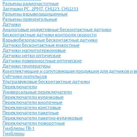
Разъемы радиочастотные
Заглушки РС, 2РМТ, СНЦ23, СНЦ233
Разъемы взрывозащищенные
Разъемы прямоугольные
Датчики
Аналоговые индуктивные бесконтактные датчики
Бесконтактные датчики контроля скорости
Взрывобезопасные бесконтактные датчики
Датчики бесконтактные емкостные
Датчики магнитогерконовые
Датчики метки оптические
Датчики поверхностные оптические
Датчики температуры
Комплектующие и сопутсвующая продукция для датчиков и 
Счётчики импульсов
Ультразвуковые бесконтактные датчики
Переключатели
Универсальные переключатели
Переключатели кулачковые
Переключатели кнопочные
Переключатели крестовые
Переключатели пакетные
Переключатели пакетно-кулачковые
Переключатели поворотные
Тумблеры ТВ-1
Тумблеры