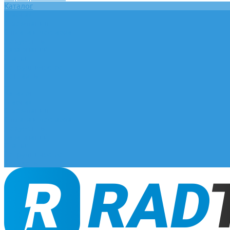
Каталог
Главная
О компании
Оплата и доставка
Документы
База знаний
Статьи
Сотрудничество
Контакты
...
Каталог
Главная
О компании
Оплата и доставка
Документы
База знаний
Статьи
Сотрудничество
Контакты