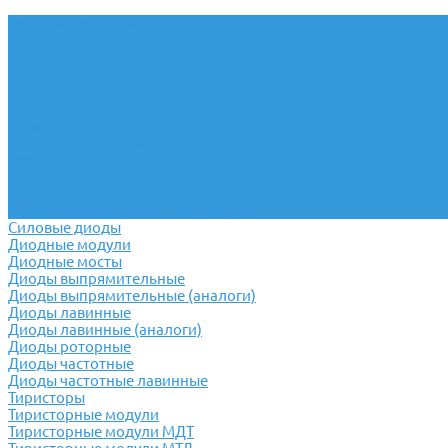
Реле и аксессуары
Finder
Shenler
РЕЛЕОН
RelPol
CONDOR
Новатек Электро
Реле отечественные
Твердотельные реле
Устройство защиты электродвигателя
Помехоподавляющие фильтры
Устройство мониторинга и защиты
Силовые диоды
Диодные модули
Диодные мосты
Диоды выпрямительные
Диоды выпрямительные (аналоги)
Диоды лавинные
Диоды лавинные (аналоги)
Диоды роторные
Диоды частотные
Диоды частотные лавинные
Тиристоры
Тиристорные модули
Тиристорные модули МДТ