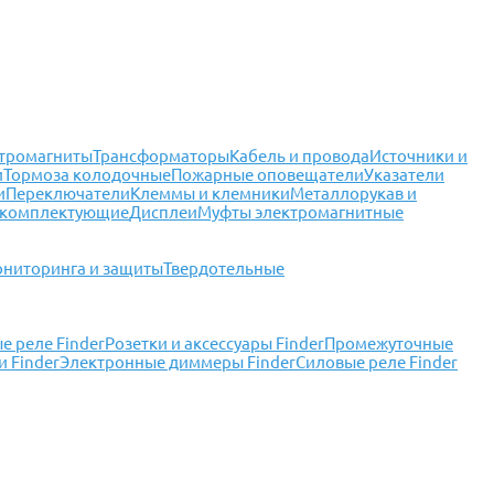
тромагниты
Трансформаторы
Кабель и провода
Источники и
и
Тормоза колодочные
Пожарные оповещатели
Указатели
и
Переключатели
Клеммы и клемники
Металлорукав и
 комплектующие
Дисплеи
Муфты электромагнитные
ониторинга и защиты
Твердотельные
 реле Finder
Розетки и аксессуары Finder
Промежуточные
 Finder
Электронные диммеры Finder
Силовые реле Finder