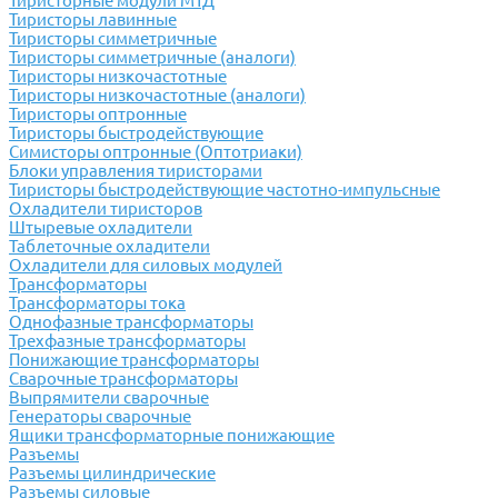
Тиристорные модули МТД
Тиристоры лавинные
Тиристоры симметричные
Тиристоры симметричные (аналоги)
Тиристоры низкочастотные
Тиристоры низкочастотные (аналоги)
Тиристоры оптронные
Тиристоры быстродействующие
Симисторы оптронные (Оптотриаки)
Блоки управления тиристорами
Тиристоры быстродействующие частотно-импульсные
Охладители тиристоров
Штыревые охладители
Таблеточные охладители
Охладители для силовых модулей
Трансформаторы
Трансформаторы тока
Однофазные трансформаторы
Трехфазные трансформаторы
Понижающие трансформаторы
Сварочные трансформаторы
Выпрямители сварочные
Генераторы сварочные
Ящики трансформаторные понижающие
Разъемы
Разъемы цилиндрические
Разъемы силовые