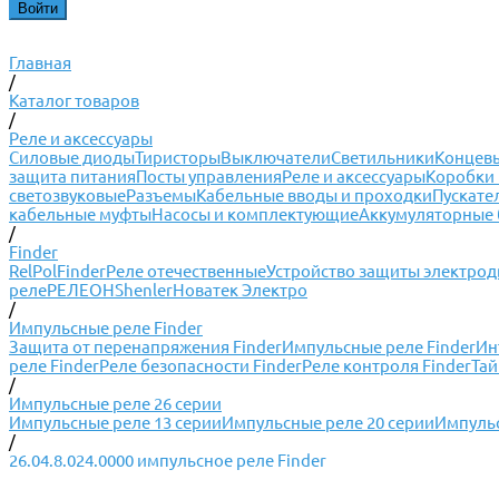
Главная
/
Каталог товаров
/
Реле и аксессуары
Силовые диоды
Тиристоры
Выключатели
Светильники
Концевы
защита питания
Посты управления
Реле и аксессуары
Коробки 
светозвуковые
Разъемы
Кабельные вводы и проходки
Пускате
кабельные муфты
Насосы и комплектующие
Аккумуляторные 
/
Finder
RelPol
Finder
Реле отечественные
Устройство защиты электрод
реле
РЕЛЕОН
Shenler
Новатек Электро
/
Импульсные реле Finder
Защита от перенапряжения Finder
Импульсные реле Finder
Ин
реле Finder
Реле безопасности Finder
Реле контроля Finder
Тай
/
Импульсные реле 26 серии
Импульсные реле 13 серии
Импульсные реле 20 серии
Импульс
/
26.04.8.024.0000 импульсное реле Finder