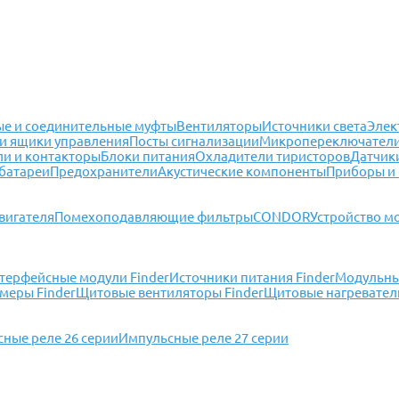
е и соединительные муфты
Вентиляторы
Источники света
Элек
и ящики управления
Посты сигнализации
Микропереключател
ли и контакторы
Блоки питания
Охладители тиристоров
Датчик
батареи
Предохранители
Акустические компоненты
Приборы и
вигателя
Помехоподавляющие фильтры
CONDOR
Устройство м
терфейсные модули Finder
Источники питания Finder
Модульные
меры Finder
Щитовые вентиляторы Finder
Щитовые нагреватели
ные реле 26 серии
Импульсные реле 27 серии