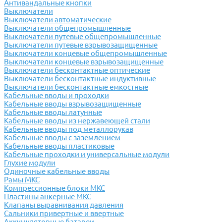
Антивандальные кнопки
Выключатели
Выключатели автоматические
Выключатели общепромышленные
Выключатели путевые общепромышленные
Выключатели путевые взрывозащищенные
Выключатели концевые общепромышленные
Выключатели концевые взрывозащищенные
Выключатели бесконтактные оптические
Выключатели бесконтактные индуктивные
Выключатели бесконтактные емкостные
Кабельные вводы и проходки
Кабельные вводы взрывозащищенные
Кабельные вводы латунные
Кабельные вводы из нержавеющей стали
Кабельные вводы под металлорукав
Кабельные вводы с заземлением
Кабельные вводы пластиковые
Кабельные проходки и универсальные модули
Глухие модули
Одиночные кабельные вводы
Рамы МКС
Компрессионные блоки МКС
Пластины анкерные МКС
Клапаны выравнивания давления
Сальники привертные и ввертные
Аккумуляторные батареи