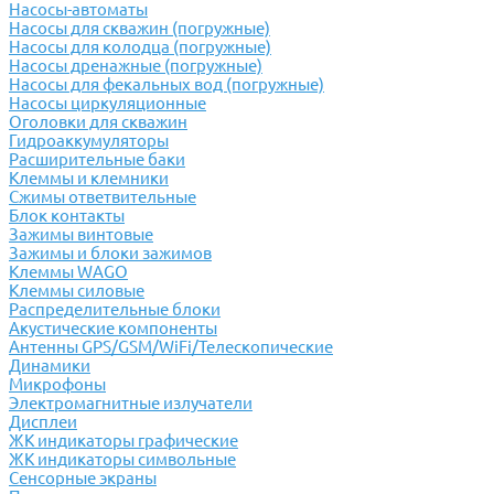
Насосы-автоматы
Насосы для скважин (погружные)
Насосы для колодца (погружные)
Насосы дренажные (погружные)
Насосы для фекальных вод (погружные)
Насосы циркуляционные
Оголовки для скважин
Гидроаккумуляторы
Расширительные баки
Клеммы и клемники
Cжимы ответвительные
Блок контакты
Зажимы винтовые
Зажимы и блоки зажимов
Клеммы WAGO
Клеммы силовые
Распределительные блоки
Акустические компоненты
Антенны GPS/GSM/WiFi/Телескопические
Динамики
Микрофоны
Электромагнитные излучатели
Дисплеи
ЖК индикаторы графические
ЖК индикаторы символьные
Сенсорные экраны