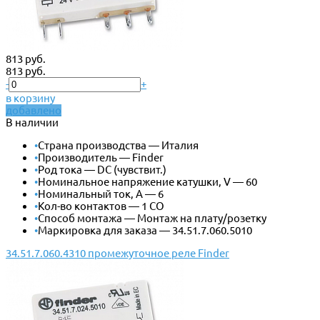
813 руб.
813 руб.
-
+
в корзину
добавлено
В наличии
•
Страна производства — Италия
•
Производитель — Finder
•
Род тока — DC (чувствит.)
•
Номинальное напряжение катушки, V — 60
•
Номинальный ток, А — 6
•
Кол-во контактов — 1 CO
•
Способ монтажа — Монтаж на плату/розетку
•
Маркировка для заказа — 34.51.7.060.5010
34.51.7.060.4310 промежуточное реле Finder