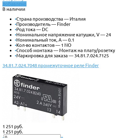
добавлено
В наличии
•
Страна производства — Италия
•
Производитель — Finder
•
Род тока — DC
•
Номинальное напряжение катушки, V — 24
•
Номинальный ток, А — 0.1
•
Кол-во контактов — 1 NO
•
Способ монтажа — Монтаж на плату/розетку
•
Маркировка для заказа — 34.81.7.024.7125
34.81.7.024.7048 промежуточное реле Finder
1 251 руб.
1 251 руб.
-
+