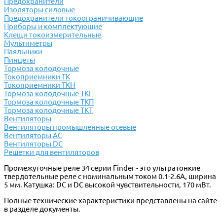
Предохранители
Изоляторы силовые
Предохранители токоограничивающие
Приборы и комплектующие
Клещи токоизмерительные
Мультиметры
Паяльники
Пинцеты
Тормоза колодочные
Токоприемники ТК
Токоприемники ТКН
Тормоза колодочные ТКГ
Тормоза колодочные ТКП
Тормоза колодочные ТКТ
Вентиляторы
Вентиляторы промышленные осевые
Вентиляторы АС
Вентиляторы DC
Решетки для вентиляторов
Промежуточные реле 34 серии Finder - это ультратонкие
твердотельные реле с номинальным током 0.1-2.6А, ширина
5 мм. Катушка: DC и DC высокой чувствительности, 170 мВт.
Полные технические характеристики представлены на сайте
в разделе документы.