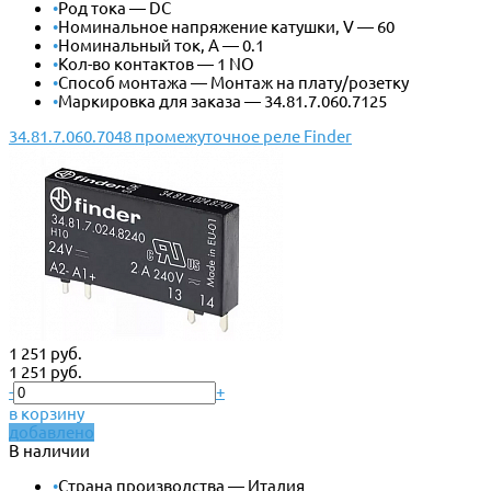
•
Род тока — DC
•
Номинальное напряжение катушки, V — 60
•
Номинальный ток, А — 0.1
•
Кол-во контактов — 1 NO
•
Способ монтажа — Монтаж на плату/розетку
•
Маркировка для заказа — 34.81.7.060.7125
34.81.7.060.7048 промежуточное реле Finder
1 251 руб.
1 251 руб.
-
+
в корзину
добавлено
В наличии
•
Страна производства — Италия