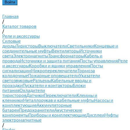
Главная
/
Каталог товаров
/
Реле и аксессуары
Силовые
диоды
Тиристоры
Выключатели
Светильники
Концевые и
соединительные муфты
Вентиляторы
Источники
света
Электромагниты
Трансформаторы
Кабель и
провода
Источники и защита питания
Посты управления
Реле
и аксессуары
Коробки и ящики управления
Посты
сигнализации
Микропереключатели
Тормоза
колодочные
Пожарные оповещатели
Указатели
светозвуковые
Разъемы
Кабельные вводы и
проходки
Пускатели и контакторы
Блоки
питания
Охладители
тиристоров
Датчики
Переключатели
Клеммы и
клемники
Металлорукав и кабельные муфты
Насосы и
комплектующие
Аккумуляторные
батареи
Предохранители
Акустические
компоненты
Приборы и комплектующие
Дисплеи
Муфты
электромагнитные
/
Finder