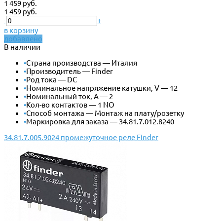
1 459 руб.
1 459 руб.
-
+
в корзину
добавлено
В наличии
•
Страна производства — Италия
•
Производитель — Finder
•
Род тока — DC
•
Номинальное напряжение катушки, V — 12
•
Номинальный ток, А — 2
•
Кол-во контактов — 1 NO
•
Способ монтажа — Монтаж на плату/розетку
•
Маркировка для заказа — 34.81.7.012.8240
34.81.7.005.9024 промежуточное реле Finder