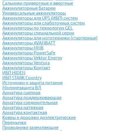
Сальники привертные и ввертные
Аккумуляторные батареи
Универсальные аккумуляторы
Аккумуляторы для UPS (ИБП) систем
Аккумуляторы для слаботочных систем
Аккумуляторы по технологии GEL
Аккумуляторы специальной серии
Аккумуляторы для мототехники (стартерные)
Аккумуляторы AVANBATT
Аккумуляторы MNB
Аккумуляторы PowerSafe
Аккумуляторы Vektor Energy
Аккумуляторы Ventura
Аккумуляторы Контакт
ИБП HIDEN
ИБП STARK Country
Источники и защита питания
Молниезащита ВЛ
Арматура сцепная
Арматура поддерживающая
Арматура соединительная
Арматура натяжная
Арматура контактная
Ковры и дорожки диэлектрические
Перемычки
Проводники заземляющие