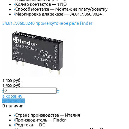
•
Кол-во контактов — 1 NO
•
Способ монтажа — Монтаж на плату/розетку
•
Маркировка для заказа — 34.81.7.060.9024
34.81.7.060.8240 промежуточное реле Finder
1 459 руб.
1 459 руб.
-
+
в корзину
добавлено
В наличии
•
Страна производства — Италия
•
Производитель — Finder
•
Род тока — DC