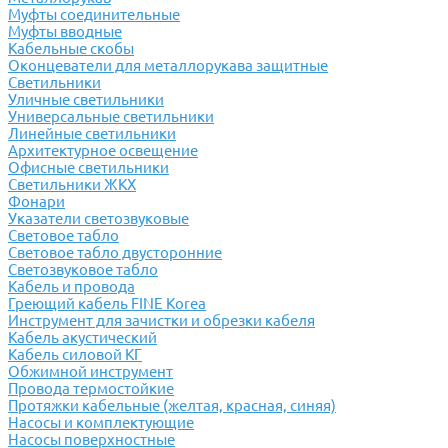
Муфты соединительные
Муфты вводные
Кабельные скобы
Оконцеватели для металлорукава защитные
Светильники
Уличные светильники
Универсальные светильники
Линейные светильники
Архитектурное освещение
Офисные светильники
Светильники ЖКХ
Фонари
Указатели светозвуковые
Световое табло
Световое табло двусторонние
Светозвуковое табло
Кабель и провода
Греющий кабель FINE Korea
Инструмент для зачистки и обрезки кабеля
Кабель акустический
Кабель силовой КГ
Обжимной инструмент
Провода термостойкие
Протяжки кабельные (желтая, красная, синяя)
Насосы и комплектующие
Насосы поверхностные