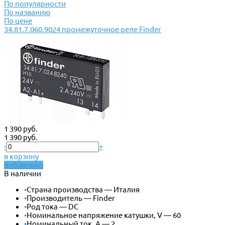
По популярности
По названию
По цене
34.81.7.060.9024 промежуточное реле Finder
1 390 руб.
1 390 руб.
-
+
в корзину
добавлено
В наличии
•
Страна производства — Италия
•
Производитель — Finder
•
Род тока — DC
•
Номинальное напряжение катушки, V — 60
•
Номинальный ток, А — 2