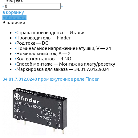
1 390 руб.
-
+
в корзину
добавлено
В наличии
•
Страна производства — Италия
•
Производитель — Finder
•
Род тока — DC
•
Номинальное напряжение катушки, V — 24
•
Номинальный ток, А — 2
•
Кол-во контактов — 1 NO
•
Способ монтажа — Монтаж на плату/розетку
•
Маркировка для заказа — 34.81.7.012.9024
34.81.7.012.8240 промежуточное реле Finder