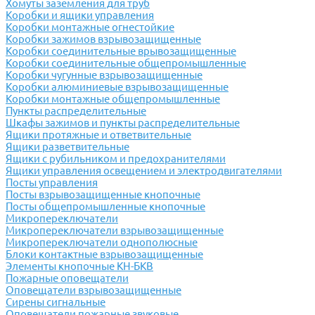
Хомуты заземления для труб
Коробки и ящики управления
Коробки монтажные огнестойкие
Коробки зажимов взрывозащищенные
Коробки соединительные врывозащищенные
Коробки соединительные общепромышленные
Коробки чугунные взрывозащищенные
Коробки алюминиевые взрывозащищенные
Коробки монтажные общепромышленные
Пункты распределительные
Шкафы зажимов и пункты распределительные
Ящики протяжные и ответвительные
Ящики разветвительные
Ящики с рубильником и предохранителями
Ящики управления освещением и электродвигателями
Посты управления
Посты взрывозащищенные кнопочные
Посты общепромышленные кнопочные
Микропереключатели
Микропереключатели взрывозащищенные
Микропереключатели однополюсные
Блоки контактные взрывозащищенные
Элементы кнопочные КН-БКВ
Пожарные оповещатели
Оповещатели взрывозащищенные
Сирены сигнальные
Оповещатели пожарные звуковые