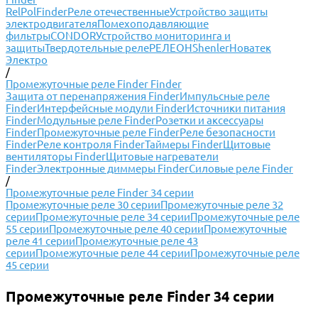
RelPol
Finder
Реле отечественные
Устройство защиты
электродвигателя
Помехоподавляющие
фильтры
CONDOR
Устройство мониторинга и
защиты
Твердотельные реле
РЕЛЕОН
Shenler
Новатек
Электро
/
Промежуточные реле Finder Finder
Защита от перенапряжения Finder
Импульсные реле
Finder
Интерфейсные модули Finder
Источники питания
Finder
Модульные реле Finder
Розетки и аксессуары
Finder
Промежуточные реле Finder
Реле безопасности
Finder
Реле контроля Finder
Таймеры Finder
Щитовые
вентиляторы Finder
Щитовые нагреватели
Finder
Электронные диммеры Finder
Силовые реле Finder
/
Промежуточные реле Finder 34 серии
Промежуточные реле 30 серии
Промежуточные реле 32
серии
Промежуточные реле 34 серии
Промежуточные реле
55 серии
Промежуточные реле 40 серии
Промежуточные
реле 41 серии
Промежуточные реле 43
серии
Промежуточные реле 44 серии
Промежуточные реле
45 серии
Промежуточные реле Finder 34 серии