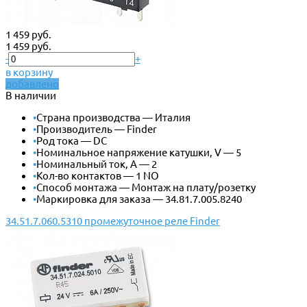
1 459 руб.
1 459 руб.
-
+
в корзину
добавлено
В наличии
•
Страна производства — Италия
•
Производитель — Finder
•
Род тока — DC
•
Номинальное напряжение катушки, V — 5
•
Номинальный ток, А — 2
•
Кол-во контактов — 1 NO
•
Способ монтажа — Монтаж на плату/розетку
•
Маркировка для заказа — 34.81.7.005.8240
34.51.7.060.5310 промежуточное реле Finder