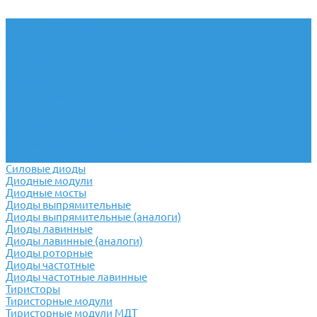
Реле и аксессуары
Finder
Shenler
РЕЛЕОН
RelPol
CONDOR
Новатек Электро
Реле отечественные
Твердотельные реле
Устройство защиты электродвигателя
Помехоподавляющие фильтры
Устройство мониторинга и защиты
Силовые диоды
Диодные модули
Диодные мосты
Диоды выпрямительные
Диоды выпрямительные (аналоги)
Диоды лавинные
Диоды лавинные (аналоги)
Диоды роторные
Диоды частотные
Диоды частотные лавинные
Тиристоры
Тиристорные модули
Тиристорные модули МДТ