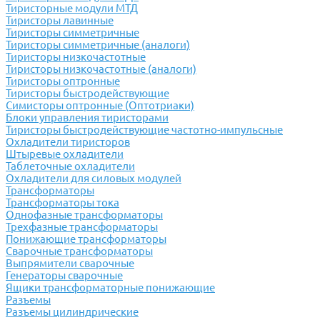
Тиристорные модули МТД
Тиристоры лавинные
Тиристоры симметричные
Тиристоры симметричные (аналоги)
Тиристоры низкочастотные
Тиристоры низкочастотные (аналоги)
Тиристоры оптронные
Тиристоры быстродействующие
Симисторы оптронные (Оптотриаки)
Блоки управления тиристорами
Тиристоры быстродействующие частотно-импульсные
Охладители тиристоров
Штыревые охладители
Таблеточные охладители
Охладители для силовых модулей
Трансформаторы
Трансформаторы тока
Однофазные трансформаторы
Трехфазные трансформаторы
Понижающие трансформаторы
Сварочные трансформаторы
Выпрямители сварочные
Генераторы сварочные
Ящики трансформаторные понижающие
Разъемы
Разъемы цилиндрические