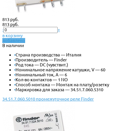
813 руб.
813 руб.
-
+
в корзину
добавлено
В наличии
•
Страна производства — Италия
•
Производитель — Finder
•
Род тока — DC (чувствит.)
•
Номинальное напряжение катушки, V — 60
•
Номинальный ток, А — 6
•
Кол-во контактов — 1 NO
•
Способ монтажа — Монтаж на плату/розетку
•
Маркировка для заказа — 34.51.7.060.5310
34.51.7.060.5010 промежуточное реле Finder