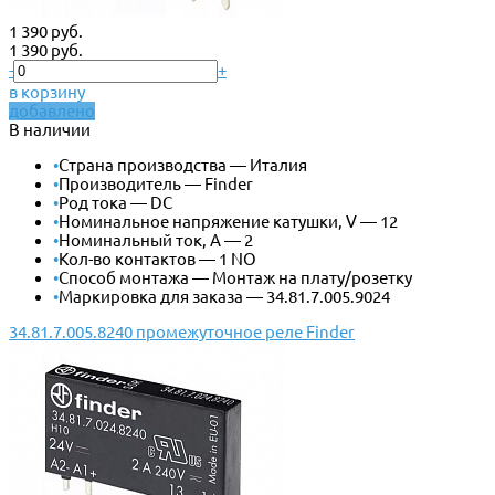
1 390 руб.
1 390 руб.
-
+
в корзину
добавлено
В наличии
•
Страна производства — Италия
•
Производитель — Finder
•
Род тока — DC
•
Номинальное напряжение катушки, V — 12
•
Номинальный ток, А — 2
•
Кол-во контактов — 1 NO
•
Способ монтажа — Монтаж на плату/розетку
•
Маркировка для заказа — 34.81.7.005.9024
34.81.7.005.8240 промежуточное реле Finder