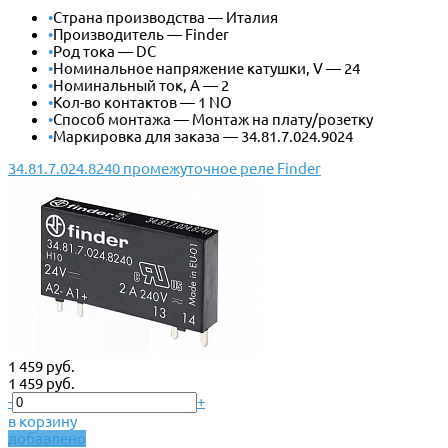
•
Страна производства — Италия
•
Производитель — Finder
•
Род тока — DC
•
Номинальное напряжение катушки, V — 24
•
Номинальный ток, А — 2
•
Кол-во контактов — 1 NO
•
Способ монтажа — Монтаж на плату/розетку
•
Маркировка для заказа — 34.81.7.024.9024
34.81.7.024.8240 промежуточное реле Finder
1 459 руб.
1 459 руб.
-
+
в корзину
добавлено