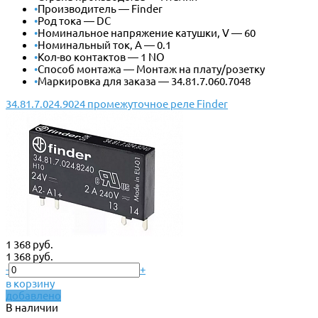
•
Производитель — Finder
•
Род тока — DC
•
Номинальное напряжение катушки, V — 60
•
Номинальный ток, А — 0.1
•
Кол-во контактов — 1 NO
•
Способ монтажа — Монтаж на плату/розетку
•
Маркировка для заказа — 34.81.7.060.7048
34.81.7.024.9024 промежуточное реле Finder
1 368 руб.
1 368 руб.
-
+
в корзину
добавлено
В наличии