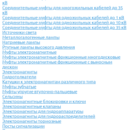
кВ
Соединительные муфты для многожильных кабелей до 35
кВ
Соединительные муфты для одножильных кабелей до 1 кВ
Соединительные муфты для одножильных кабелей до 10 кВ
Соединительные муфты для одножильных кабелей до 35 кВ
Источники света
Металлогалогенные лампы
Натриевые лампы
Ртутные лампы высокого давления
Муфты электромагнитные
Муфты электромагнитные фрикционные многодисковые
Муфты электромагнитные фрикционные с выносным
диском
Электромагниты
Гидротолкатели
Катушки к электромагнитам различного типа
Муфты зубчатые
Муфты упругие втулочно-пальцевые
Сельсины
Электромагнитные блокировки и ключи
Электромагнитные клапаны
Электромагниты для гидроаппаратуры
Электромагниты для гидрораспределителей
Электромагниты тормозные
Посты сигнализации