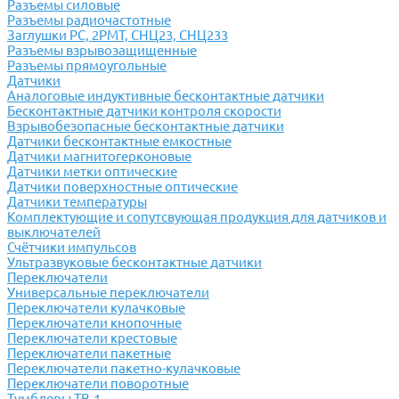
Разъемы силовые
Разъемы радиочастотные
Заглушки РС, 2РМТ, СНЦ23, СНЦ233
Разъемы взрывозащищенные
Разъемы прямоугольные
Датчики
Аналоговые индуктивные бесконтактные датчики
Бесконтактные датчики контроля скорости
Взрывобезопасные бесконтактные датчики
Датчики бесконтактные емкостные
Датчики магнитогерконовые
Датчики метки оптические
Датчики поверхностные оптические
Датчики температуры
Комплектующие и сопутсвующая продукция для датчиков и
выключателей
Счётчики импульсов
Ультразвуковые бесконтактные датчики
Переключатели
Универсальные переключатели
Переключатели кулачковые
Переключатели кнопочные
Переключатели крестовые
Переключатели пакетные
Переключатели пакетно-кулачковые
Переключатели поворотные
Тумблеры ТВ-1