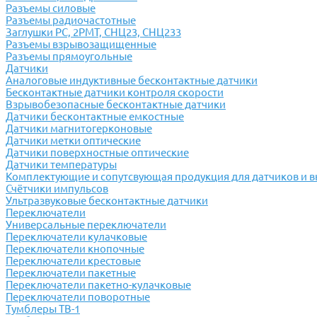
Разъемы силовые
Разъемы радиочастотные
Заглушки РС, 2РМТ, СНЦ23, СНЦ233
Разъемы взрывозащищенные
Разъемы прямоугольные
Датчики
Аналоговые индуктивные бесконтактные датчики
Бесконтактные датчики контроля скорости
Взрывобезопасные бесконтактные датчики
Датчики бесконтактные емкостные
Датчики магнитогерконовые
Датчики метки оптические
Датчики поверхностные оптические
Датчики температуры
Комплектующие и сопутсвующая продукция для датчиков и 
Счётчики импульсов
Ультразвуковые бесконтактные датчики
Переключатели
Универсальные переключатели
Переключатели кулачковые
Переключатели кнопочные
Переключатели крестовые
Переключатели пакетные
Переключатели пакетно-кулачковые
Переключатели поворотные
Тумблеры ТВ-1