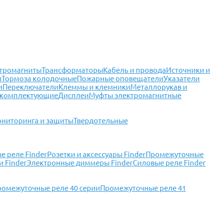
тромагниты
Трансформаторы
Кабель и провода
Источники и
и
Тормоза колодочные
Пожарные оповещатели
Указатели
и
Переключатели
Клеммы и клемники
Металлорукав и
 комплектующие
Дисплеи
Муфты электромагнитные
ониторинга и защиты
Твердотельные
 реле Finder
Розетки и аксессуары Finder
Промежуточные
 Finder
Электронные диммеры Finder
Силовые реле Finder
ромежуточные реле 40 серии
Промежуточные реле 41