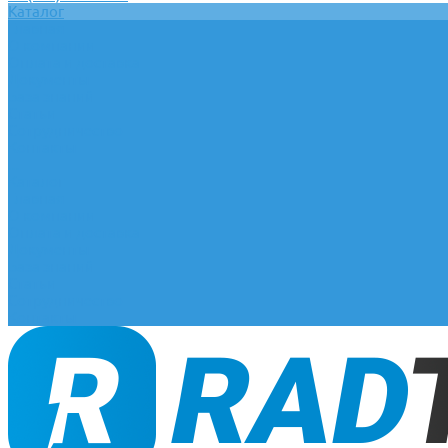
Каталог
Главная
О компании
Оплата и доставка
Документы
База знаний
Статьи
Сотрудничество
Контакты
...
Каталог
Главная
О компании
Оплата и доставка
Документы
База знаний
Статьи
Сотрудничество
Контакты