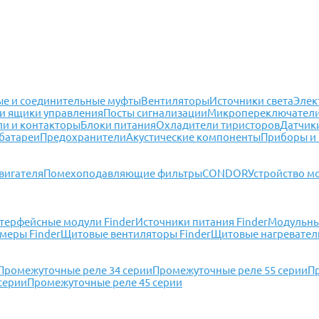
е и соединительные муфты
Вентиляторы
Источники света
Элек
и ящики управления
Посты сигнализации
Микропереключател
ли и контакторы
Блоки питания
Охладители тиристоров
Датчик
батареи
Предохранители
Акустические компоненты
Приборы и
вигателя
Помехоподавляющие фильтры
CONDOR
Устройство м
терфейсные модули Finder
Источники питания Finder
Модульные
меры Finder
Щитовые вентиляторы Finder
Щитовые нагреватели
Промежуточные реле 34 серии
Промежуточные реле 55 серии
П
серии
Промежуточные реле 45 серии