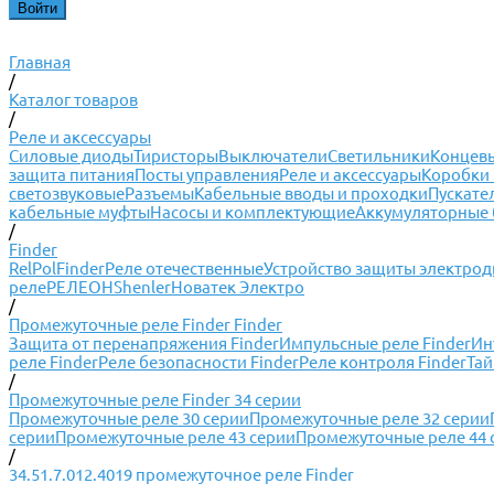
Главная
/
Каталог товаров
/
Реле и аксессуары
Силовые диоды
Тиристоры
Выключатели
Светильники
Концевы
защита питания
Посты управления
Реле и аксессуары
Коробки 
светозвуковые
Разъемы
Кабельные вводы и проходки
Пускате
кабельные муфты
Насосы и комплектующие
Аккумуляторные 
/
Finder
RelPol
Finder
Реле отечественные
Устройство защиты электрод
реле
РЕЛЕОН
Shenler
Новатек Электро
/
Промежуточные реле Finder Finder
Защита от перенапряжения Finder
Импульсные реле Finder
Ин
реле Finder
Реле безопасности Finder
Реле контроля Finder
Тай
/
Промежуточные реле Finder 34 серии
Промежуточные реле 30 серии
Промежуточные реле 32 серии
серии
Промежуточные реле 43 серии
Промежуточные реле 44 
/
34.51.7.012.4019 промежуточное реле Finder