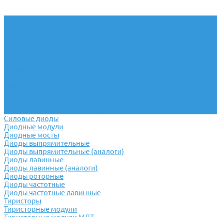
Реле и аксессуары
Finder
Shenler
РЕЛЕОН
RelPol
CONDOR
Новатек Электро
Реле отечественные
Твердотельные реле
Устройство защиты электродвигателя
Помехоподавляющие фильтры
Устройство мониторинга и защиты
Силовые диоды
Диодные модули
Диодные мосты
Диоды выпрямительные
Диоды выпрямительные (аналоги)
Диоды лавинные
Диоды лавинные (аналоги)
Диоды роторные
Диоды частотные
Диоды частотные лавинные
Тиристоры
Тиристорные модули