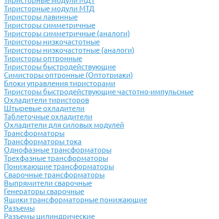
Тиристорные модули МДТ
Тиристорные модули МТД
Тиристоры лавинные
Тиристоры симметричные
Тиристоры симметричные (аналоги)
Тиристоры низкочастотные
Тиристоры низкочастотные (аналоги)
Тиристоры оптронные
Тиристоры быстродействующие
Симисторы оптронные (Оптотриаки)
Блоки управления тиристорами
Тиристоры быстродействующие частотно-импульсные
Охладители тиристоров
Штыревые охладители
Таблеточные охладители
Охладители для силовых модулей
Трансформаторы
Трансформаторы тока
Однофазные трансформаторы
Трехфазные трансформаторы
Понижающие трансформаторы
Сварочные трансформаторы
Выпрямители сварочные
Генераторы сварочные
Ящики трансформаторные понижающие
Разъемы
Разъемы цилиндрические