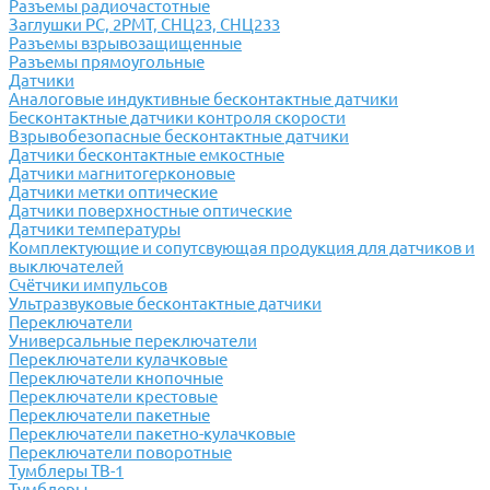
Разъемы радиочастотные
Заглушки РС, 2РМТ, СНЦ23, СНЦ233
Разъемы взрывозащищенные
Разъемы прямоугольные
Датчики
Аналоговые индуктивные бесконтактные датчики
Бесконтактные датчики контроля скорости
Взрывобезопасные бесконтактные датчики
Датчики бесконтактные емкостные
Датчики магнитогерконовые
Датчики метки оптические
Датчики поверхностные оптические
Датчики температуры
Комплектующие и сопутсвующая продукция для датчиков и
выключателей
Счётчики импульсов
Ультразвуковые бесконтактные датчики
Переключатели
Универсальные переключатели
Переключатели кулачковые
Переключатели кнопочные
Переключатели крестовые
Переключатели пакетные
Переключатели пакетно-кулачковые
Переключатели поворотные
Тумблеры ТВ-1
Тумблеры