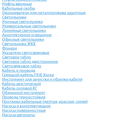
Муфты вводные
Кабельные скобы
Оконцеватели для металлорукава защитные
Светильники
Уличные светильники
Универсальные светильники
Линейные светильники
Архитектурное освещение
Офисные светильники
Светильники ЖКХ
Фонари
Указатели светозвуковые
Световое табло
Световое табло двусторонние
Светозвуковое табло
Кабель и провода
Греющий кабель FINE Korea
Инструмент для зачистки и обрезки кабеля
Кабель акустический
Кабель силовой КГ
Обжимной инструмент
Провода термостойкие
Протяжки кабельные (желтая, красная, синяя)
Насосы и комплектующие
Насосы поверхностные
Насосы-автоматы