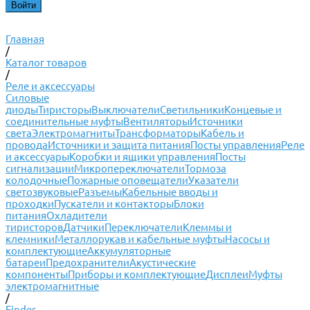
Главная
/
Каталог товаров
/
Реле и аксессуары
Силовые
диоды
Тиристоры
Выключатели
Светильники
Концевые и
соединительные муфты
Вентиляторы
Источники
света
Электромагниты
Трансформаторы
Кабель и
провода
Источники и защита питания
Посты управления
Реле
и аксессуары
Коробки и ящики управления
Посты
сигнализации
Микропереключатели
Тормоза
колодочные
Пожарные оповещатели
Указатели
светозвуковые
Разъемы
Кабельные вводы и
проходки
Пускатели и контакторы
Блоки
питания
Охладители
тиристоров
Датчики
Переключатели
Клеммы и
клемники
Металлорукав и кабельные муфты
Насосы и
комплектующие
Аккумуляторные
батареи
Предохранители
Акустические
компоненты
Приборы и комплектующие
Дисплеи
Муфты
электромагнитные
/
Finder