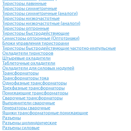
Тиристоры лавинные
Тиристоры симметричные
Тиристоры симметричные (аналоги)
Тиристоры низкочастотные
Тиристоры низкочастотные (аналоги)
Тиристоры оптронные
Тиристоры быстродействующие
Симисторы оптронные (Оптотриаки)
Блоки управления тиристорами
Тиристоры быстродействующие частотно-импульсные
Охладители тиристоров
Штыревые охладители
Таблеточные охладители
Охладители для силовых модулей
Трансформаторы
Трансформаторы тока
Однофазные трансформаторы
Трехфазные трансформаторы
Понижающие трансформаторы
Сварочные трансформаторы
Выпрямители сварочные
Генераторы сварочные
Ящики трансформаторные понижающие
Разъемы
Разъемы цилиндрические
Разъемы силовые