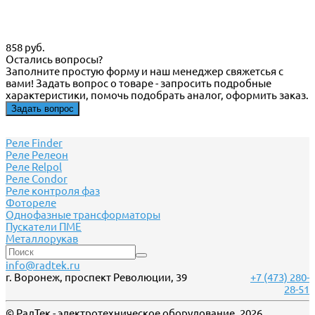
858 руб.
Остались вопросы?
Заполните простую форму и наш менеджер свяжетсья с
вами! Задать вопрос о товаре - запросить подробные
характеристики, помочь подобрать аналог, оформить заказ.
Задать вопрос
Реле Finder
Реле Релеон
Реле Relpol
Реле Сondor
Реле контроля фаз
Фотореле
Однофазные трансформаторы
Пускатели ПМЕ
Металлорукав
info@radtek.ru
г. Воронеж, проспект Революции, 39
+7 (473) 280-
28-51
© РадТек - электротехническое оборудование, 2026