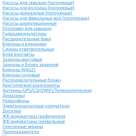
Насосы для скважин (погружные)
Насосы для колодца (погружные)
Насосы дренажные (погружные)
Насосы для фекальных вод (погружные)
Насосы циркуляционные
Оголовки для скважин
Гидроаккумуляторы
Расширительные баки
Клеммы и клемники
Cжимы ответвительные
Блок контакты
Зажимы винтовые
Зажимы и блоки зажимов
Клеммы WAGO
Клеммы силовые
Распределительные блоки
Акустические компоненты
Антенны GPS/GSM/WiFi/Телескопические
Динамики
Микрофоны
Электромагнитные излучатели
Дисплеи
ЖК индикаторы графические
ЖК индикаторы символьные
Сенсорные экраны
Предохранители