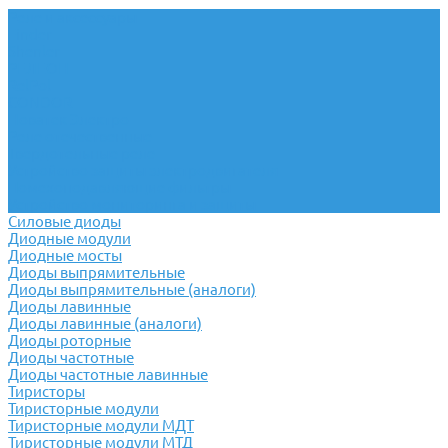
Реле и аксессуары
Finder
Shenler
РЕЛЕОН
RelPol
CONDOR
Новатек Электро
Реле отечественные
Твердотельные реле
Устройство защиты электродвигателя
Помехоподавляющие фильтры
Устройство мониторинга и защиты
Силовые диоды
Диодные модули
Диодные мосты
Диоды выпрямительные
Диоды выпрямительные (аналоги)
Диоды лавинные
Диоды лавинные (аналоги)
Диоды роторные
Диоды частотные
Диоды частотные лавинные
Тиристоры
Тиристорные модули
Тиристорные модули МДТ
Тиристорные модули МТД