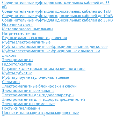
Соединительные муфты для многожильных кабелей до 35
кВ
Соединительные муфты для одножильных кабелей до 1 кВ
Соединительные муфты для одножильных кабелей до 10 кВ
Соединительные муфты для одножильных кабелей до 35 кВ
Источники света
Металлогалогенные лампы
Натриевые лампы
Ртутные лампы высокого давления
Муфты электромагнитные
Муфты электромагнитные фрикционные многодисковые
Муфты электромагнитные фрикционные с выносным
диском
Электромагниты
Гидротолкатели
Катушки к электромагнитам различного типа
Муфты зубчатые
Муфты упругие втулочно-пальцевые
Сельсины
Электромагнитные блокировки и ключи
Электромагнитные клапаны
Электромагниты для гидроаппаратуры
Электромагниты для гидрораспределителей
Электромагниты тормозные
Посты сигнализации
Посты сигнализации взрывозащищенные