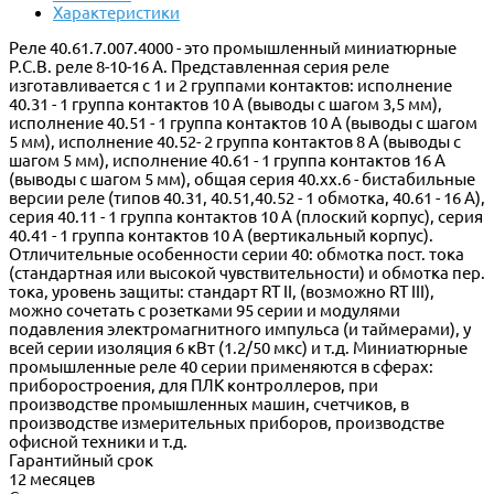
Характеристики
Реле 40.61.7.007.4000 - это промышленный миниатюрные
P.C.B. реле 8-10-16 A. Представленная серия реле
изготавливается с 1 и 2 группами контактов: исполнение
40.31 - 1 группа контактов 10 A (выводы с шагом 3,5 мм),
исполнение 40.51 - 1 группа контактов 10 A (выводы с шагом
5 мм), исполнение 40.52- 2 группа контактов 8 A (выводы с
шагом 5 мм), исполнение 40.61 - 1 группа контактов 16 A
(выводы с шагом 5 мм), общая серия 40.xx.6 - бистабильные
версии реле (типов 40.31, 40.51,40.52 - 1 обмотка, 40.61 - 16 А),
серия 40.11 - 1 группа контактов 10 A (плоский корпус), серия
40.41 - 1 группа контактов 10 A (вертикальный корпус).
Отличительные особенности серии 40: обмотка пост. тока
(стандартная или высокой чувствительности) и обмотка пер.
тока, уровень защиты: стандарт RT II, (возможно RT III),
можно сочетать с розетками 95 серии и модулями
подавления электромагнитного импульса (и таймерами), у
всей серии изоляция 6 кВт (1.2/50 мкс) и т.д. Миниатюрные
промышленные реле 40 серии применяются в сферах:
приборостроения, для ПЛК контроллеров, при
производстве промышленных машин, счетчиков, в
производстве измерительных приборов, производстве
офисной техники и т.д.
Гарантийный срок
12 месяцев