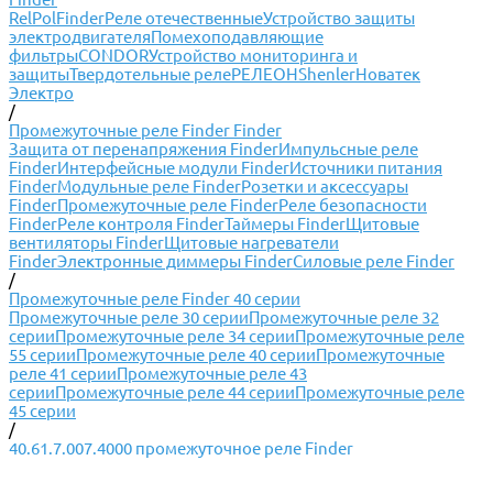
RelPol
Finder
Реле отечественные
Устройство защиты
электродвигателя
Помехоподавляющие
фильтры
CONDOR
Устройство мониторинга и
защиты
Твердотельные реле
РЕЛЕОН
Shenler
Новатек
Электро
/
Промежуточные реле Finder Finder
Защита от перенапряжения Finder
Импульсные реле
Finder
Интерфейсные модули Finder
Источники питания
Finder
Модульные реле Finder
Розетки и аксессуары
Finder
Промежуточные реле Finder
Реле безопасности
Finder
Реле контроля Finder
Таймеры Finder
Щитовые
вентиляторы Finder
Щитовые нагреватели
Finder
Электронные диммеры Finder
Силовые реле Finder
/
Промежуточные реле Finder 40 серии
Промежуточные реле 30 серии
Промежуточные реле 32
серии
Промежуточные реле 34 серии
Промежуточные реле
55 серии
Промежуточные реле 40 серии
Промежуточные
реле 41 серии
Промежуточные реле 43
серии
Промежуточные реле 44 серии
Промежуточные реле
45 серии
/
40.61.7.007.4000 промежуточное реле Finder