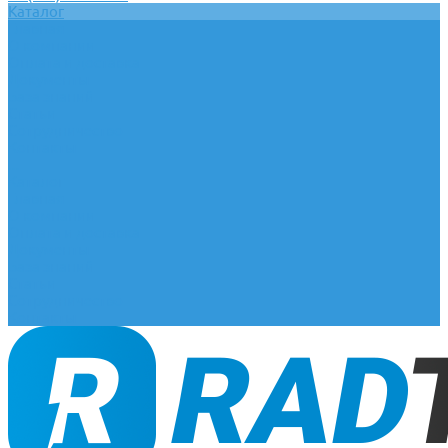
Каталог
Главная
О компании
Оплата и доставка
Документы
База знаний
Статьи
Сотрудничество
Контакты
...
Каталог
Главная
О компании
Оплата и доставка
Документы
База знаний
Статьи
Сотрудничество
Контакты