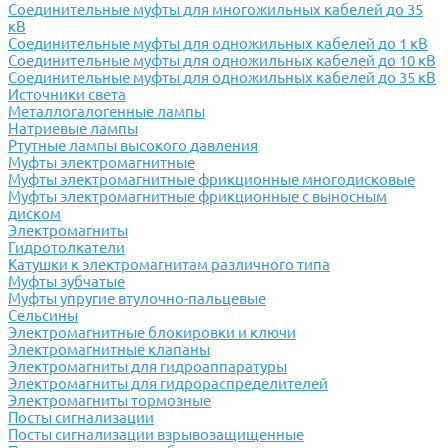
Соединительные муфты для многожильных кабелей до 35
кВ
Соединительные муфты для одножильных кабелей до 1 кВ
Соединительные муфты для одножильных кабелей до 10 кВ
Соединительные муфты для одножильных кабелей до 35 кВ
Источники света
Металлогалогенные лампы
Натриевые лампы
Ртутные лампы высокого давления
Муфты электромагнитные
Муфты электромагнитные фрикционные многодисковые
Муфты электромагнитные фрикционные с выносным
диском
Электромагниты
Гидротолкатели
Катушки к электромагнитам различного типа
Муфты зубчатые
Муфты упругие втулочно-пальцевые
Сельсины
Электромагнитные блокировки и ключи
Электромагнитные клапаны
Электромагниты для гидроаппаратуры
Электромагниты для гидрораспределителей
Электромагниты тормозные
Посты сигнализации
Посты сигнализации взрывозащищенные