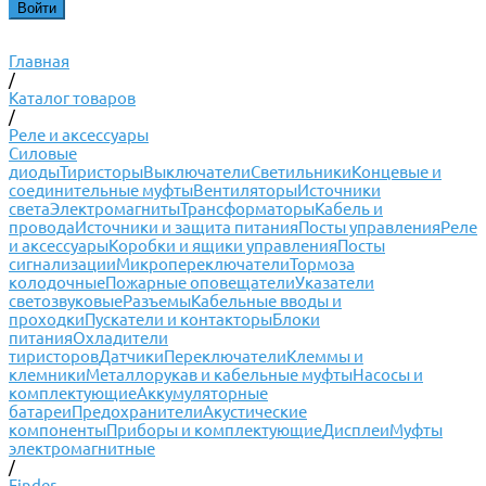
Главная
/
Каталог товаров
/
Реле и аксессуары
Силовые
диоды
Тиристоры
Выключатели
Светильники
Концевые и
соединительные муфты
Вентиляторы
Источники
света
Электромагниты
Трансформаторы
Кабель и
провода
Источники и защита питания
Посты управления
Реле
и аксессуары
Коробки и ящики управления
Посты
сигнализации
Микропереключатели
Тормоза
колодочные
Пожарные оповещатели
Указатели
светозвуковые
Разъемы
Кабельные вводы и
проходки
Пускатели и контакторы
Блоки
питания
Охладители
тиристоров
Датчики
Переключатели
Клеммы и
клемники
Металлорукав и кабельные муфты
Насосы и
комплектующие
Аккумуляторные
батареи
Предохранители
Акустические
компоненты
Приборы и комплектующие
Дисплеи
Муфты
электромагнитные
/
Finder