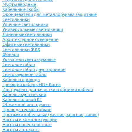
Муфты вводные
Кабельные скобы
Оконцеватели для металлорукава защитные
Светильники
Уличные светильники
Универсальные светильники
Линейные светильники
Архитектурное освещение
Офисные светильники
Светильники ЖКХ
Фонари
Указатели светозвуковые
Световое табло
Световое табло двусторонние
Светозвуковое табло
Кабель и провода
Греющий кабель FINE Korea
Инструмент для зачистки и обрезки кабеля
Кабель акустический
Кабель силовой КГ
Обжимной инструмент
Провода термостойкие
Протяжки кабельные (желтая, красная, синяя)
Насосы и комплектующие
Насосы поверхностные
Насосы-автоматы