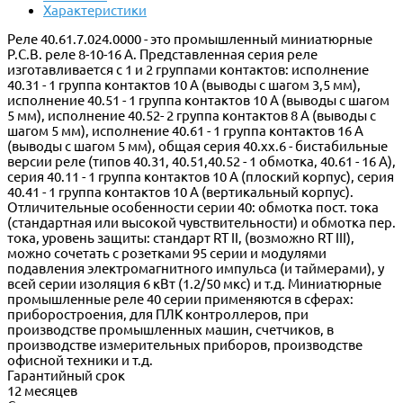
Характеристики
Реле 40.61.7.024.0000 - это промышленный миниатюрные
P.C.B. реле 8-10-16 A. Представленная серия реле
изготавливается с 1 и 2 группами контактов: исполнение
40.31 - 1 группа контактов 10 A (выводы с шагом 3,5 мм),
исполнение 40.51 - 1 группа контактов 10 A (выводы с шагом
5 мм), исполнение 40.52- 2 группа контактов 8 A (выводы с
шагом 5 мм), исполнение 40.61 - 1 группа контактов 16 A
(выводы с шагом 5 мм), общая серия 40.xx.6 - бистабильные
версии реле (типов 40.31, 40.51,40.52 - 1 обмотка, 40.61 - 16 А),
серия 40.11 - 1 группа контактов 10 A (плоский корпус), серия
40.41 - 1 группа контактов 10 A (вертикальный корпус).
Отличительные особенности серии 40: обмотка пост. тока
(стандартная или высокой чувствительности) и обмотка пер.
тока, уровень защиты: стандарт RT II, (возможно RT III),
можно сочетать с розетками 95 серии и модулями
подавления электромагнитного импульса (и таймерами), у
всей серии изоляция 6 кВт (1.2/50 мкс) и т.д. Миниатюрные
промышленные реле 40 серии применяются в сферах:
приборостроения, для ПЛК контроллеров, при
производстве промышленных машин, счетчиков, в
производстве измерительных приборов, производстве
офисной техники и т.д.
Гарантийный срок
12 месяцев