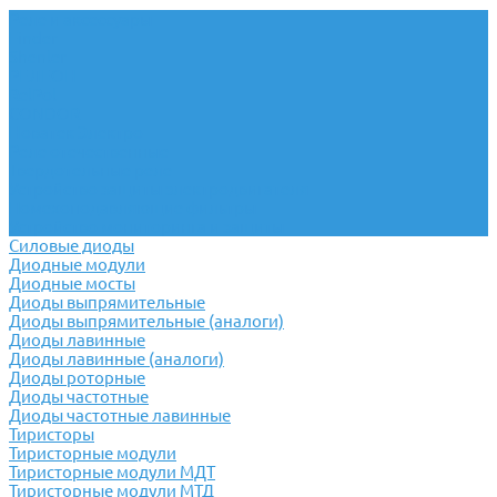
Реле и аксессуары
Finder
Shenler
РЕЛЕОН
RelPol
CONDOR
Новатек Электро
Реле отечественные
Твердотельные реле
Устройство защиты электродвигателя
Помехоподавляющие фильтры
Устройство мониторинга и защиты
Силовые диоды
Диодные модули
Диодные мосты
Диоды выпрямительные
Диоды выпрямительные (аналоги)
Диоды лавинные
Диоды лавинные (аналоги)
Диоды роторные
Диоды частотные
Диоды частотные лавинные
Тиристоры
Тиристорные модули
Тиристорные модули МДТ
Тиристорные модули МТД