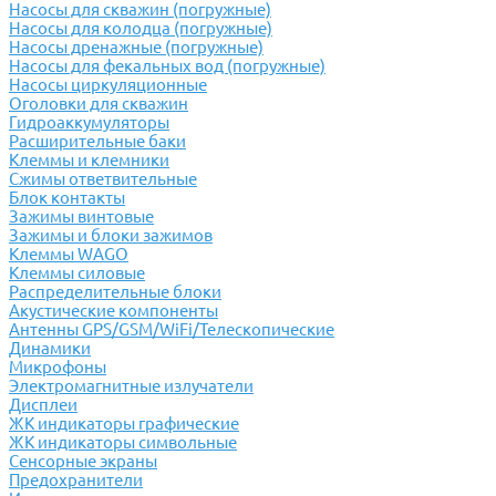
Насосы для скважин (погружные)
Насосы для колодца (погружные)
Насосы дренажные (погружные)
Насосы для фекальных вод (погружные)
Насосы циркуляционные
Оголовки для скважин
Гидроаккумуляторы
Расширительные баки
Клеммы и клемники
Cжимы ответвительные
Блок контакты
Зажимы винтовые
Зажимы и блоки зажимов
Клеммы WAGO
Клеммы силовые
Распределительные блоки
Акустические компоненты
Антенны GPS/GSM/WiFi/Телескопические
Динамики
Микрофоны
Электромагнитные излучатели
Дисплеи
ЖК индикаторы графические
ЖК индикаторы символьные
Сенсорные экраны
Предохранители