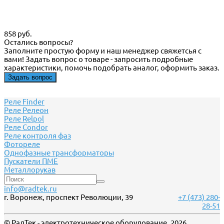
858 руб.
Остались вопросы?
Заполните простую форму и наш менеджер свяжетсья с
вами! Задать вопрос о товаре - запросить подробные
характеристики, помочь подобрать аналог, оформить заказ.
Задать вопрос
Реле Finder
Реле Релеон
Реле Relpol
Реле Сondor
Реле контроля фаз
Фотореле
Однофазные трансформаторы
Пускатели ПМЕ
Металлорукав
info@radtek.ru
г. Воронеж, проспект Революции, 39
+7 (473) 280-
28-51
© РадТек - электротехническое оборудование, 2026