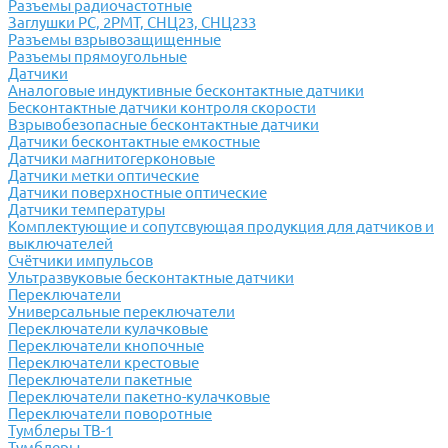
Разъемы радиочастотные
Заглушки РС, 2РМТ, СНЦ23, СНЦ233
Разъемы взрывозащищенные
Разъемы прямоугольные
Датчики
Аналоговые индуктивные бесконтактные датчики
Бесконтактные датчики контроля скорости
Взрывобезопасные бесконтактные датчики
Датчики бесконтактные емкостные
Датчики магнитогерконовые
Датчики метки оптические
Датчики поверхностные оптические
Датчики температуры
Комплектующие и сопутсвующая продукция для датчиков и
выключателей
Счётчики импульсов
Ультразвуковые бесконтактные датчики
Переключатели
Универсальные переключатели
Переключатели кулачковые
Переключатели кнопочные
Переключатели крестовые
Переключатели пакетные
Переключатели пакетно-кулачковые
Переключатели поворотные
Тумблеры ТВ-1
Тумблеры