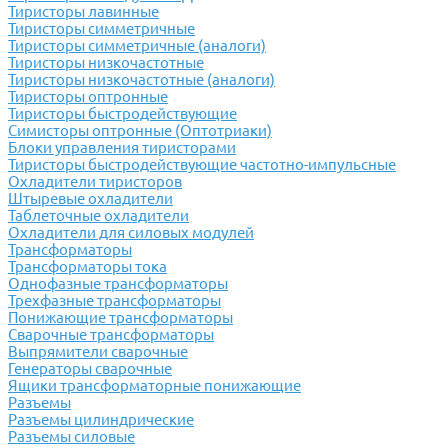
Тиристоры лавинные
Тиристоры симметричные
Тиристоры симметричные (аналоги)
Тиристоры низкочастотные
Тиристоры низкочастотные (аналоги)
Тиристоры оптронные
Тиристоры быстродействующие
Симисторы оптронные (Оптотриаки)
Блоки управления тиристорами
Тиристоры быстродействующие частотно-импульсные
Охладители тиристоров
Штыревые охладители
Таблеточные охладители
Охладители для силовых модулей
Трансформаторы
Трансформаторы тока
Однофазные трансформаторы
Трехфазные трансформаторы
Понижающие трансформаторы
Сварочные трансформаторы
Выпрямители сварочные
Генераторы сварочные
Ящики трансформаторные понижающие
Разъемы
Разъемы цилиндрические
Разъемы силовые