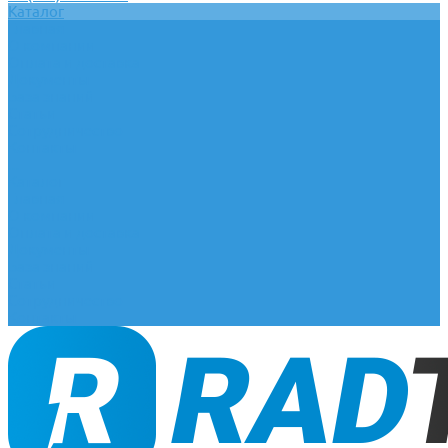
Каталог
Главная
О компании
Оплата и доставка
Документы
База знаний
Статьи
Сотрудничество
Контакты
...
Каталог
Главная
О компании
Оплата и доставка
Документы
База знаний
Статьи
Сотрудничество
Контакты