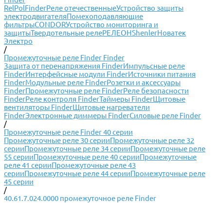
RelPol
Finder
Реле отечественные
Устройство защиты
электродвигателя
Помехоподавляющие
фильтры
CONDOR
Устройство мониторинга и
защиты
Твердотельные реле
РЕЛЕОН
Shenler
Новатек
Электро
/
Промежуточные реле Finder Finder
Защита от перенапряжения Finder
Импульсные реле
Finder
Интерфейсные модули Finder
Источники питания
Finder
Модульные реле Finder
Розетки и аксессуары
Finder
Промежуточные реле Finder
Реле безопасности
Finder
Реле контроля Finder
Таймеры Finder
Щитовые
вентиляторы Finder
Щитовые нагреватели
Finder
Электронные диммеры Finder
Силовые реле Finder
/
Промежуточные реле Finder 40 серии
Промежуточные реле 30 серии
Промежуточные реле 32
серии
Промежуточные реле 34 серии
Промежуточные реле
55 серии
Промежуточные реле 40 серии
Промежуточные
реле 41 серии
Промежуточные реле 43
серии
Промежуточные реле 44 серии
Промежуточные реле
45 серии
/
40.61.7.024.0000 промежуточное реле Finder