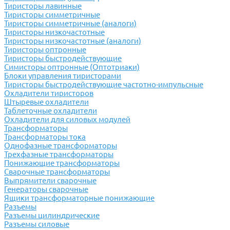
Тиристоры лавинные
Тиристоры симметричные
Тиристоры симметричные (аналоги)
Тиристоры низкочастотные
Тиристоры низкочастотные (аналоги)
Тиристоры оптронные
Тиристоры быстродействующие
Симисторы оптронные (Оптотриаки)
Блоки управления тиристорами
Тиристоры быстродействующие частотно-импульсные
Охладители тиристоров
Штыревые охладители
Таблеточные охладители
Охладители для силовых модулей
Трансформаторы
Трансформаторы тока
Однофазные трансформаторы
Трехфазные трансформаторы
Понижающие трансформаторы
Сварочные трансформаторы
Выпрямители сварочные
Генераторы сварочные
Ящики трансформаторные понижающие
Разъемы
Разъемы цилиндрические
Разъемы силовые