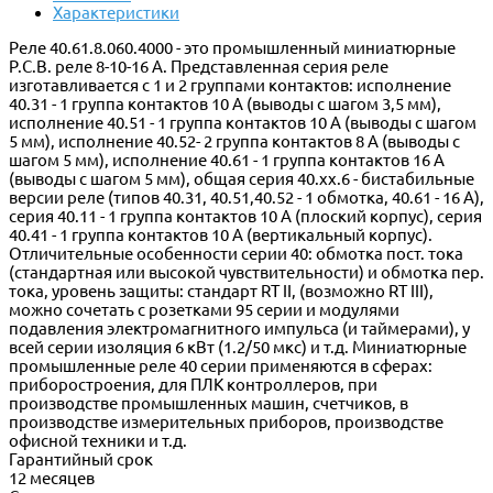
Характеристики
Реле 40.61.8.060.4000 - это промышленный миниатюрные
P.C.B. реле 8-10-16 A. Представленная серия реле
изготавливается с 1 и 2 группами контактов: исполнение
40.31 - 1 группа контактов 10 A (выводы с шагом 3,5 мм),
исполнение 40.51 - 1 группа контактов 10 A (выводы с шагом
5 мм), исполнение 40.52- 2 группа контактов 8 A (выводы с
шагом 5 мм), исполнение 40.61 - 1 группа контактов 16 A
(выводы с шагом 5 мм), общая серия 40.xx.6 - бистабильные
версии реле (типов 40.31, 40.51,40.52 - 1 обмотка, 40.61 - 16 А),
серия 40.11 - 1 группа контактов 10 A (плоский корпус), серия
40.41 - 1 группа контактов 10 A (вертикальный корпус).
Отличительные особенности серии 40: обмотка пост. тока
(стандартная или высокой чувствительности) и обмотка пер.
тока, уровень защиты: стандарт RT II, (возможно RT III),
можно сочетать с розетками 95 серии и модулями
подавления электромагнитного импульса (и таймерами), у
всей серии изоляция 6 кВт (1.2/50 мкс) и т.д. Миниатюрные
промышленные реле 40 серии применяются в сферах:
приборостроения, для ПЛК контроллеров, при
производстве промышленных машин, счетчиков, в
производстве измерительных приборов, производстве
офисной техники и т.д.
Гарантийный срок
12 месяцев