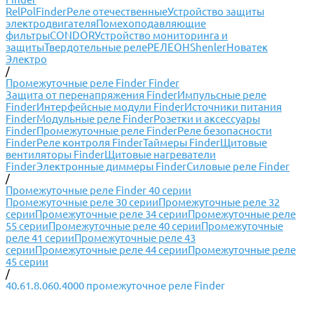
RelPol
Finder
Реле отечественные
Устройство защиты
электродвигателя
Помехоподавляющие
фильтры
CONDOR
Устройство мониторинга и
защиты
Твердотельные реле
РЕЛЕОН
Shenler
Новатек
Электро
/
Промежуточные реле Finder Finder
Защита от перенапряжения Finder
Импульсные реле
Finder
Интерфейсные модули Finder
Источники питания
Finder
Модульные реле Finder
Розетки и аксессуары
Finder
Промежуточные реле Finder
Реле безопасности
Finder
Реле контроля Finder
Таймеры Finder
Щитовые
вентиляторы Finder
Щитовые нагреватели
Finder
Электронные диммеры Finder
Силовые реле Finder
/
Промежуточные реле Finder 40 серии
Промежуточные реле 30 серии
Промежуточные реле 32
серии
Промежуточные реле 34 серии
Промежуточные реле
55 серии
Промежуточные реле 40 серии
Промежуточные
реле 41 серии
Промежуточные реле 43
серии
Промежуточные реле 44 серии
Промежуточные реле
45 серии
/
40.61.8.060.4000 промежуточное реле Finder