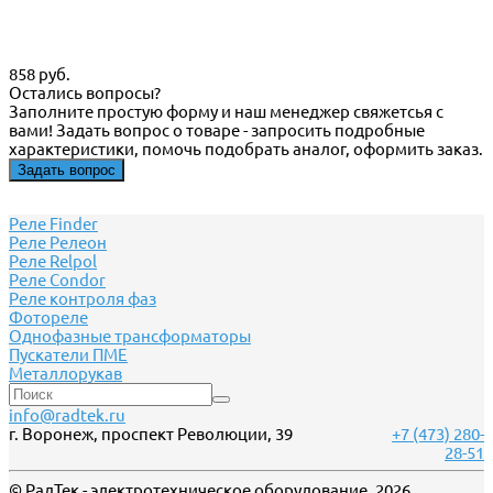
858 руб.
Остались вопросы?
Заполните простую форму и наш менеджер свяжетсья с
вами! Задать вопрос о товаре - запросить подробные
характеристики, помочь подобрать аналог, оформить заказ.
Задать вопрос
Реле Finder
Реле Релеон
Реле Relpol
Реле Сondor
Реле контроля фаз
Фотореле
Однофазные трансформаторы
Пускатели ПМЕ
Металлорукав
info@radtek.ru
г. Воронеж, проспект Революции, 39
+7 (473) 280-
28-51
© РадТек - электротехническое оборудование, 2026