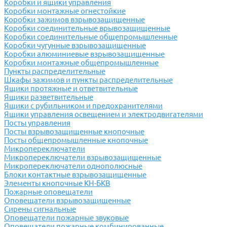
Коробки и ящики управления
Коробки монтажные огнестойкие
Коробки зажимов взрывозащищенные
Коробки соединительные врывозащищенные
Коробки соединительные общепромышленные
Коробки чугунные взрывозащищенные
Коробки алюминиевые взрывозащищенные
Коробки монтажные общепромышленные
Пункты распределительные
Шкафы зажимов и пункты распределительные
Ящики протяжные и ответвительные
Ящики разветвительные
Ящики с рубильником и предохранителями
Ящики управления освещением и электродвигателями
Посты управления
Посты взрывозащищенные кнопочные
Посты общепромышленные кнопочные
Микропереключатели
Микропереключатели взрывозащищенные
Микропереключатели однополюсные
Блоки контактные взрывозащищенные
Элементы кнопочные КН-БКВ
Пожарные оповещатели
Оповещатели взрывозащищенные
Сирены сигнальные
Оповещатели пожарные звуковые
Оповещатели пожарные комбинированные