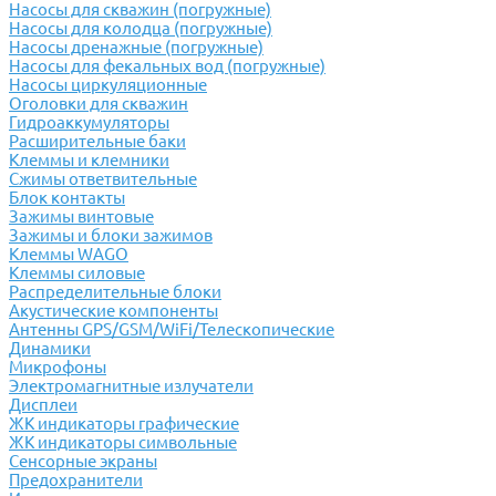
Насосы для скважин (погружные)
Насосы для колодца (погружные)
Насосы дренажные (погружные)
Насосы для фекальных вод (погружные)
Насосы циркуляционные
Оголовки для скважин
Гидроаккумуляторы
Расширительные баки
Клеммы и клемники
Cжимы ответвительные
Блок контакты
Зажимы винтовые
Зажимы и блоки зажимов
Клеммы WAGO
Клеммы силовые
Распределительные блоки
Акустические компоненты
Антенны GPS/GSM/WiFi/Телескопические
Динамики
Микрофоны
Электромагнитные излучатели
Дисплеи
ЖК индикаторы графические
ЖК индикаторы символьные
Сенсорные экраны
Предохранители