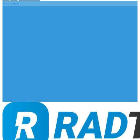
Каталог
Главная
О компании
Оплата и доставка
Документы
База знаний
Статьи
Сотрудничество
Контакты
...
Каталог
Главная
О компании
Оплата и доставка
Документы
База знаний
Статьи
Сотрудничество
Контакты