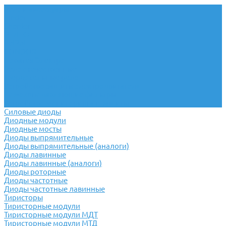
Реле и аксессуары
Finder
Shenler
РЕЛЕОН
RelPol
CONDOR
Новатек Электро
Реле отечественные
Твердотельные реле
Устройство защиты электродвигателя
Помехоподавляющие фильтры
Устройство мониторинга и защиты
Силовые диоды
Диодные модули
Диодные мосты
Диоды выпрямительные
Диоды выпрямительные (аналоги)
Диоды лавинные
Диоды лавинные (аналоги)
Диоды роторные
Диоды частотные
Диоды частотные лавинные
Тиристоры
Тиристорные модули
Тиристорные модули МДТ
Тиристорные модули МТД