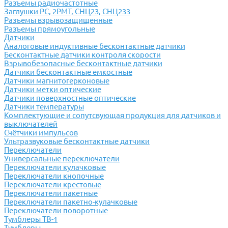
Разъемы радиочастотные
Заглушки РС, 2РМТ, СНЦ23, СНЦ233
Разъемы взрывозащищенные
Разъемы прямоугольные
Датчики
Аналоговые индуктивные бесконтактные датчики
Бесконтактные датчики контроля скорости
Взрывобезопасные бесконтактные датчики
Датчики бесконтактные емкостные
Датчики магнитогерконовые
Датчики метки оптические
Датчики поверхностные оптические
Датчики температуры
Комплектующие и сопутсвующая продукция для датчиков и
выключателей
Счётчики импульсов
Ультразвуковые бесконтактные датчики
Переключатели
Универсальные переключатели
Переключатели кулачковые
Переключатели кнопочные
Переключатели крестовые
Переключатели пакетные
Переключатели пакетно-кулачковые
Переключатели поворотные
Тумблеры ТВ-1
Тумблеры