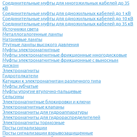
Соединительные муфты для многожильных кабелей до 35
кВ
Соединительные муфты для одножильных кабелей до 1 кВ
Соединительные муфты для одножильных кабелей до 10 кВ
Соединительные муфты для одножильных кабелей до 35 кВ
Источники света
Металлогалогенные лампы
Натриевые лампы
Ртутные лампы высокого давления
Муфты электромагнитные
Муфты электромагнитные фрикционные многодисковые
Муфты электромагнитные фрикционные с выносным
диском
Электромагниты
Гидротолкатели
Катушки к электромагнитам различного типа
Муфты зубчатые
Муфты упругие втулочно-пальцевые
Сельсины
Электромагнитные блокировки и ключи
Электромагнитные клапаны
Электромагниты для гидроаппаратуры
Электромагниты для гидрораспределителей
Электромагниты тормозные
Посты сигнализации
Посты сигнализации взрывозащищенные