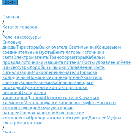
Главная
/
Каталог товаров
/
Реле и аксессуары
Силовые
диоды
Тиристоры
Выключатели
Светильники
Концевые и
соединительные муфты
Вентиляторы
Источники
света
Электромагниты
Трансформаторы
Кабель и
провода
Источники и защита питания
Посты управления
Реле
и аксессуары
Коробки и ящики управления
Посты
сигнализации
Микропереключатели
Тормоза
колодочные
Пожарные оповещатели
Указатели
светозвуковые
Разъемы
Кабельные вводы и
проходки
Пускатели и контакторы
Блоки
питания
Охладители
тиристоров
Датчики
Переключатели
Клеммы и
клемники
Металлорукав и кабельные муфты
Насосы и
комплектующие
Аккумуляторные
батареи
Предохранители
Акустические
компоненты
Приборы и комплектующие
Дисплеи
Муфты
электромагнитные
/
Finder