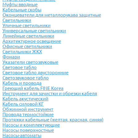
Муфты вводные
Кабельные скобы
Оконцеватели для металлорукава защитные
Светильники
Уличные светильники
Универсальные светильники
Линейные светильники
Архитектурное освещение
Офисные светильники
Светильники ЖКХ
Фонари
Указатели светозвуковые
Световое табло
Световое табло двусторонние
Светозвуковое табло
Кабель и провода
Греющий кабель FINE Korea
Инструмент для зачистки и обрезки кабеля
Кабель акустический
Кабель силовой КГ
Обжимной инструмент
Провода термостойкие
Протяжки кабельные (желтая, красная, синяя)
Насосы и комплектующие
Насосы поверхностные
Насосы-автоматы