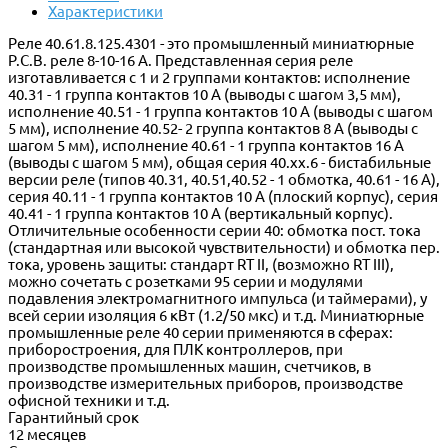
Характеристики
Реле 40.61.8.125.4301 - это промышленный миниатюрные
P.C.B. реле 8-10-16 A. Представленная серия реле
изготавливается с 1 и 2 группами контактов: исполнение
40.31 - 1 группа контактов 10 A (выводы с шагом 3,5 мм),
исполнение 40.51 - 1 группа контактов 10 A (выводы с шагом
5 мм), исполнение 40.52- 2 группа контактов 8 A (выводы с
шагом 5 мм), исполнение 40.61 - 1 группа контактов 16 A
(выводы с шагом 5 мм), общая серия 40.xx.6 - бистабильные
версии реле (типов 40.31, 40.51,40.52 - 1 обмотка, 40.61 - 16 А),
серия 40.11 - 1 группа контактов 10 A (плоский корпус), серия
40.41 - 1 группа контактов 10 A (вертикальный корпус).
Отличительные особенности серии 40: обмотка пост. тока
(стандартная или высокой чувствительности) и обмотка пер.
тока, уровень защиты: стандарт RT II, (возможно RT III),
можно сочетать с розетками 95 серии и модулями
подавления электромагнитного импульса (и таймерами), у
всей серии изоляция 6 кВт (1.2/50 мкс) и т.д. Миниатюрные
промышленные реле 40 серии применяются в сферах:
приборостроения, для ПЛК контроллеров, при
производстве промышленных машин, счетчиков, в
производстве измерительных приборов, производстве
офисной техники и т.д.
Гарантийный срок
12 месяцев