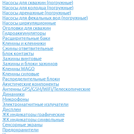
Насосы для скважин (погружные)
Насосы для колодца (погружные)
Насосы дренажные (погружные)
Насосы для фекальных вод (погружные)
Насосы циркуляционные
Оголовки для скважин
Гидроаккумуляторы
Расширительные баки
Клеммы и клемники
Cжимы ответвительные
Блок контакты
Зажимы винтовые
Зажимы и блоки зажимов
Клеммы WAGO
Клеммы силовые
Распределительные блоки
Акустические компоненты
Антенны GPS/GSM/WiFi/Телескопические
Динамики
Микрофоны
Электромагнитные излучатели
Дисплеи
ЖК индикаторы графические
ЖК индикаторы символьные
Сенсорные экраны
Предохранители