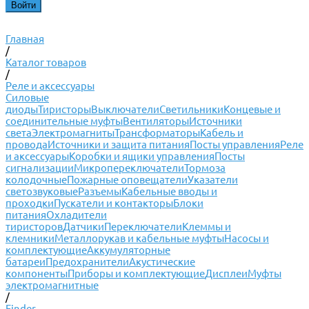
Главная
/
Каталог товаров
/
Реле и аксессуары
Силовые
диоды
Тиристоры
Выключатели
Светильники
Концевые и
соединительные муфты
Вентиляторы
Источники
света
Электромагниты
Трансформаторы
Кабель и
провода
Источники и защита питания
Посты управления
Реле
и аксессуары
Коробки и ящики управления
Посты
сигнализации
Микропереключатели
Тормоза
колодочные
Пожарные оповещатели
Указатели
светозвуковые
Разъемы
Кабельные вводы и
проходки
Пускатели и контакторы
Блоки
питания
Охладители
тиристоров
Датчики
Переключатели
Клеммы и
клемники
Металлорукав и кабельные муфты
Насосы и
комплектующие
Аккумуляторные
батареи
Предохранители
Акустические
компоненты
Приборы и комплектующие
Дисплеи
Муфты
электромагнитные
/
Finder