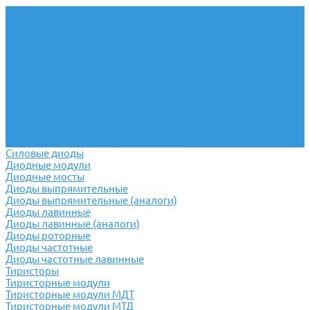
Реле и аксессуары
Finder
Shenler
РЕЛЕОН
RelPol
CONDOR
Новатек Электро
Реле отечественные
Твердотельные реле
Устройство защиты электродвигателя
Помехоподавляющие фильтры
Устройство мониторинга и защиты
Силовые диоды
Диодные модули
Диодные мосты
Диоды выпрямительные
Диоды выпрямительные (аналоги)
Диоды лавинные
Диоды лавинные (аналоги)
Диоды роторные
Диоды частотные
Диоды частотные лавинные
Тиристоры
Тиристорные модули
Тиристорные модули МДТ
Тиристорные модули МТД