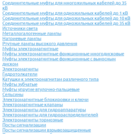
Соединительные муфты для многожильных кабелей до 35
кВ
Соединительные муфты для одножильных кабелей до 1 кВ
Соединительные муфты для одножильных кабелей до 10 кВ
Соединительные муфты для одножильных кабелей до 35 кВ
Источники света
Металлогалогенные лампы
Натриевые лампы
Ртутные лампы высокого давления
Муфты электромагнитные
Муфты электромагнитные фрикционные многодисковые
Муфты электромагнитные фрикционные с выносным
диском
Электромагниты
Гидротолкатели
Катушки к электромагнитам различного типа
Муфты зубчатые
Муфты упругие втулочно-пальцевые
Сельсины
Электромагнитные блокировки и ключи
Электромагнитные клапаны
Электромагниты для гидроаппаратуры
Электромагниты для гидрораспределителей
Электромагниты тормозные
Посты сигнализации
Посты сигнализации взрывозащищенные