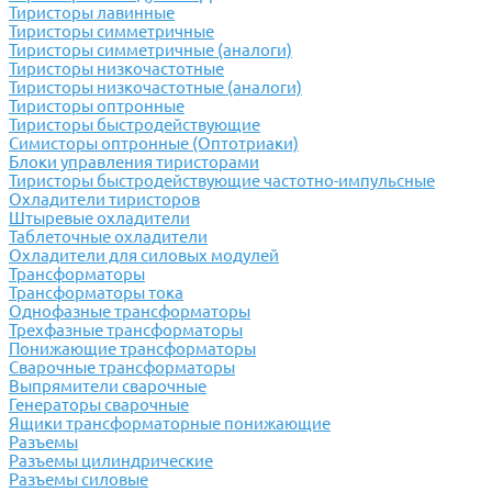
Тиристоры лавинные
Тиристоры симметричные
Тиристоры симметричные (аналоги)
Тиристоры низкочастотные
Тиристоры низкочастотные (аналоги)
Тиристоры оптронные
Тиристоры быстродействующие
Симисторы оптронные (Оптотриаки)
Блоки управления тиристорами
Тиристоры быстродействующие частотно-импульсные
Охладители тиристоров
Штыревые охладители
Таблеточные охладители
Охладители для силовых модулей
Трансформаторы
Трансформаторы тока
Однофазные трансформаторы
Трехфазные трансформаторы
Понижающие трансформаторы
Сварочные трансформаторы
Выпрямители сварочные
Генераторы сварочные
Ящики трансформаторные понижающие
Разъемы
Разъемы цилиндрические
Разъемы силовые