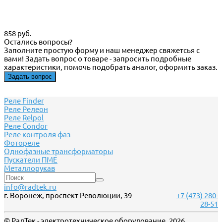
858 руб.
Остались вопросы?
Заполните простую форму и наш менеджер свяжетсья с
вами! Задать вопрос о товаре - запросить подробные
характеристики, помочь подобрать аналог, оформить заказ.
Задать вопрос
Реле Finder
Реле Релеон
Реле Relpol
Реле Сondor
Реле контроля фаз
Фотореле
Однофазные трансформаторы
Пускатели ПМЕ
Металлорукав
info@radtek.ru
г. Воронеж, проспект Революции, 39
+7 (473) 280-
28-51
© РадТек - электротехническое оборудование, 2026