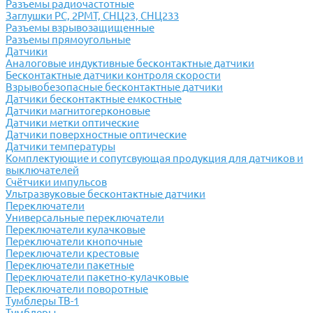
Разъемы радиочастотные
Заглушки РС, 2РМТ, СНЦ23, СНЦ233
Разъемы взрывозащищенные
Разъемы прямоугольные
Датчики
Аналоговые индуктивные бесконтактные датчики
Бесконтактные датчики контроля скорости
Взрывобезопасные бесконтактные датчики
Датчики бесконтактные емкостные
Датчики магнитогерконовые
Датчики метки оптические
Датчики поверхностные оптические
Датчики температуры
Комплектующие и сопутсвующая продукция для датчиков и
выключателей
Счётчики импульсов
Ультразвуковые бесконтактные датчики
Переключатели
Универсальные переключатели
Переключатели кулачковые
Переключатели кнопочные
Переключатели крестовые
Переключатели пакетные
Переключатели пакетно-кулачковые
Переключатели поворотные
Тумблеры ТВ-1
Тумблеры