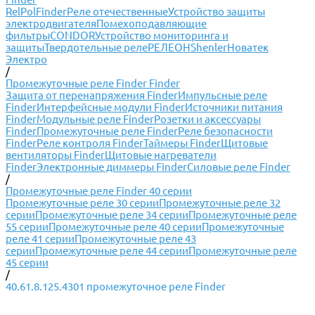
RelPol
Finder
Реле отечественные
Устройство защиты
электродвигателя
Помехоподавляющие
фильтры
CONDOR
Устройство мониторинга и
защиты
Твердотельные реле
РЕЛЕОН
Shenler
Новатек
Электро
/
Промежуточные реле Finder Finder
Защита от перенапряжения Finder
Импульсные реле
Finder
Интерфейсные модули Finder
Источники питания
Finder
Модульные реле Finder
Розетки и аксессуары
Finder
Промежуточные реле Finder
Реле безопасности
Finder
Реле контроля Finder
Таймеры Finder
Щитовые
вентиляторы Finder
Щитовые нагреватели
Finder
Электронные диммеры Finder
Силовые реле Finder
/
Промежуточные реле Finder 40 серии
Промежуточные реле 30 серии
Промежуточные реле 32
серии
Промежуточные реле 34 серии
Промежуточные реле
55 серии
Промежуточные реле 40 серии
Промежуточные
реле 41 серии
Промежуточные реле 43
серии
Промежуточные реле 44 серии
Промежуточные реле
45 серии
/
40.61.8.125.4301 промежуточное реле Finder