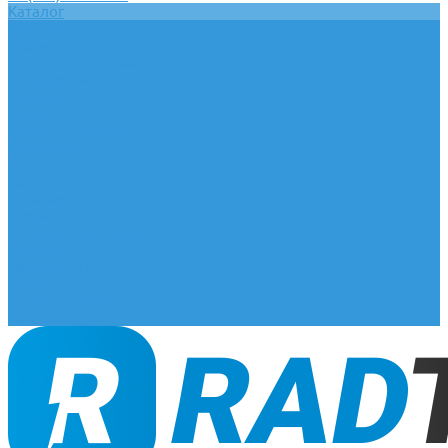
Каталог
Главная
О компании
Оплата и доставка
Документы
База знаний
Статьи
Сотрудничество
Контакты
...
Каталог
Главная
О компании
Оплата и доставка
Документы
База знаний
Статьи
Сотрудничество
Контакты