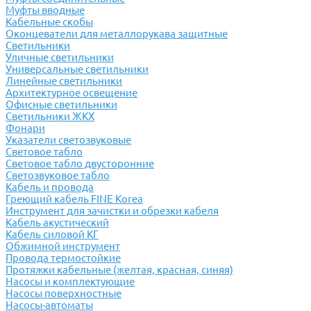
Муфты вводные
Кабельные скобы
Оконцеватели для металлорукава защитные
Светильники
Уличные светильники
Универсальные светильники
Линейные светильники
Архитектурное освещение
Офисные светильники
Светильники ЖКХ
Фонари
Указатели светозвуковые
Световое табло
Световое табло двусторонние
Светозвуковое табло
Кабель и провода
Греющий кабель FINE Korea
Инструмент для зачистки и обрезки кабеля
Кабель акустический
Кабель силовой КГ
Обжимной инструмент
Провода термостойкие
Протяжки кабельные (желтая, красная, синяя)
Насосы и комплектующие
Насосы поверхностные
Насосы-автоматы