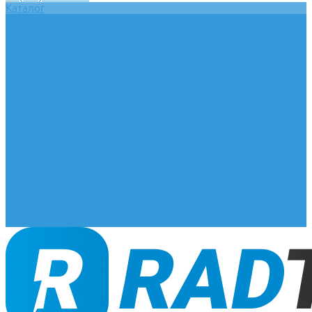
Каталог
Главная
О компании
Оплата и доставка
Документы
База знаний
Статьи
Сотрудничество
Контакты
...
Каталог
Главная
О компании
Оплата и доставка
Документы
База знаний
Статьи
Сотрудничество
Контакты