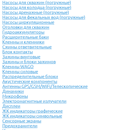
Насосы для скважин (погружные)
Насосы для колодца (погружные)
Насосы дренажные (погружные)
Насосы для фекальных вод (погружные)
Насосы циркуляционные
Оголовки для скважин
Гидроаккумуляторы
Расширительные баки
Клеммы и клемники
Cжимы ответвительные
Блок контакты
Зажимы винтовые
Зажимы и блоки зажимов
Клеммы WAGO
Клеммы силовые
Распределительные блоки
Акустические компоненты
Антенны GPS/GSM/WiFi/Телескопические
Динамики
Микрофоны
Электромагнитные излучатели
Дисплеи
ЖК индикаторы графические
ЖК индикаторы символьные
Сенсорные экраны
Предохранители