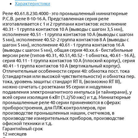
Характеристики
Реле 40.61.8.230.4000 - это промышленный миниатюрные
P.C.B. реле 8-10-16 A. Представленная серия реле
изготавливается с 1 и 2 группами контактов: исполнение
40.31 - 1 группа контактов 10 A (выводы с шагом 3,5 мм),
исполнение 40.51 - 1 группа контактов 10 A (выводы с шагом
5 мм), исполнение 40.52- 2 группа контактов 8 A (выводы с
шагом 5 мм), исполнение 40.61 - 1 группа контактов 16 A
(выводы с шагом 5 мм), общая серия 40.xx.6 - бистабильные
версии реле (типов 40.31, 40.51,40.52 - 1 обмотка, 40.61 - 16 А),
серия 40.11 - 1 группа контактов 10 A (плоский корпус), серия
40.41 - 1 группа контактов 10 A (вертикальный корпус).
Отличительные особенности серии 40: обмотка пост. тока
(стандартная или высокой чувствительности) и обмотка пер.
тока, уровень защиты: стандарт RT II, (возможно RT III),
можно сочетать с розетками 95 серии и модулями
подавления электромагнитного импульса (и таймерами), у
всей серии изоляция 6 кВт (1.2/50 мкс) и т.д. Миниатюрные
промышленные реле 40 серии применяются в сферах:
приборостроения, для ПЛК контроллеров, при
производстве промышленных машин, счетчиков, в
производстве измерительных приборов, производстве
офисной техники и т.д.
Гарантийный срок
12 месяцев