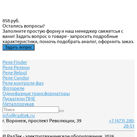
858 руб.
Остались вопросы?
Заполните простую форму и наш менеджер свяжетсья с
вами! Задать вопрос о товаре - запросить подробные
характеристики, помочь подобрать аналог, оформить заказ.
Задать вопрос
Реле Finder
Реле Релеон
Реле Relpol
Реле Сondor
Реле контроля фаз
Фотореле
Однофазные трансформаторы
Пускатели ПМЕ
Металлорукав
info@radtek.ru
г. Воронеж, проспект Революции, 39
+7 (473) 280-
28-51
© РадТек - электротехническое оборудование, 2026