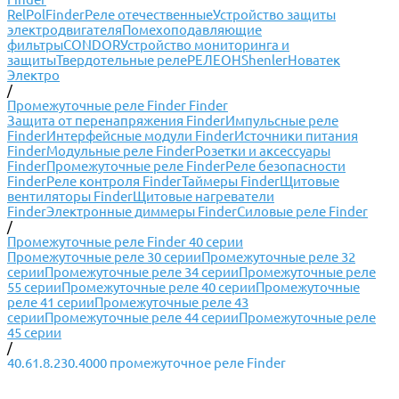
RelPol
Finder
Реле отечественные
Устройство защиты
электродвигателя
Помехоподавляющие
фильтры
CONDOR
Устройство мониторинга и
защиты
Твердотельные реле
РЕЛЕОН
Shenler
Новатек
Электро
/
Промежуточные реле Finder Finder
Защита от перенапряжения Finder
Импульсные реле
Finder
Интерфейсные модули Finder
Источники питания
Finder
Модульные реле Finder
Розетки и аксессуары
Finder
Промежуточные реле Finder
Реле безопасности
Finder
Реле контроля Finder
Таймеры Finder
Щитовые
вентиляторы Finder
Щитовые нагреватели
Finder
Электронные диммеры Finder
Силовые реле Finder
/
Промежуточные реле Finder 40 серии
Промежуточные реле 30 серии
Промежуточные реле 32
серии
Промежуточные реле 34 серии
Промежуточные реле
55 серии
Промежуточные реле 40 серии
Промежуточные
реле 41 серии
Промежуточные реле 43
серии
Промежуточные реле 44 серии
Промежуточные реле
45 серии
/
40.61.8.230.4000 промежуточное реле Finder