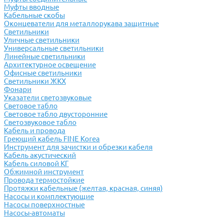
Муфты вводные
Кабельные скобы
Оконцеватели для металлорукава защитные
Светильники
Уличные светильники
Универсальные светильники
Линейные светильники
Архитектурное освещение
Офисные светильники
Светильники ЖКХ
Фонари
Указатели светозвуковые
Световое табло
Световое табло двусторонние
Светозвуковое табло
Кабель и провода
Греющий кабель FINE Korea
Инструмент для зачистки и обрезки кабеля
Кабель акустический
Кабель силовой КГ
Обжимной инструмент
Провода термостойкие
Протяжки кабельные (желтая, красная, синяя)
Насосы и комплектующие
Насосы поверхностные
Насосы-автоматы