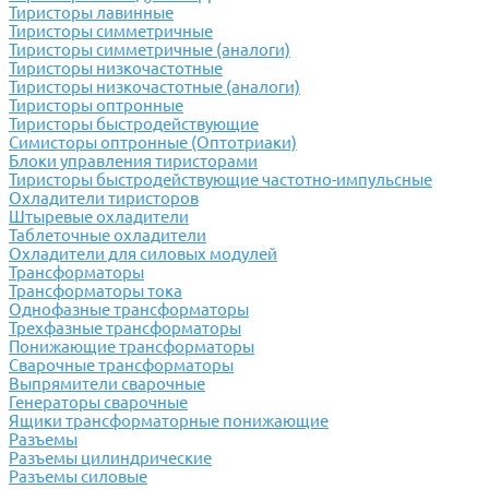
Тиристоры лавинные
Тиристоры симметричные
Тиристоры симметричные (аналоги)
Тиристоры низкочастотные
Тиристоры низкочастотные (аналоги)
Тиристоры оптронные
Тиристоры быстродействующие
Симисторы оптронные (Оптотриаки)
Блоки управления тиристорами
Тиристоры быстродействующие частотно-импульсные
Охладители тиристоров
Штыревые охладители
Таблеточные охладители
Охладители для силовых модулей
Трансформаторы
Трансформаторы тока
Однофазные трансформаторы
Трехфазные трансформаторы
Понижающие трансформаторы
Сварочные трансформаторы
Выпрямители сварочные
Генераторы сварочные
Ящики трансформаторные понижающие
Разъемы
Разъемы цилиндрические
Разъемы силовые