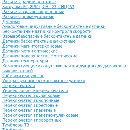
Разъемы радиочастотные
Заглушки РС, 2РМТ, СНЦ23, СНЦ233
Разъемы взрывозащищенные
Разъемы прямоугольные
Датчики
Аналоговые индуктивные бесконтактные датчики
Бесконтактные датчики контроля скорости
Взрывобезопасные бесконтактные датчики
Датчики бесконтактные емкостные
Датчики магнитогерконовые
Датчики метки оптические
Датчики поверхностные оптические
Датчики температуры
Комплектующие и сопутсвующая продукция для датчиков и
выключателей
Счётчики импульсов
Ультразвуковые бесконтактные датчики
Переключатели
Универсальные переключатели
Переключатели кулачковые
Переключатели кнопочные
Переключатели крестовые
Переключатели пакетные
Переключатели пакетно-кулачковые
Переключатели поворотные
Тумблеры ТВ-1
Тумблеры