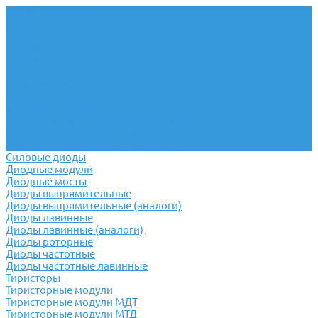
Реле и аксессуары
Finder
Shenler
РЕЛЕОН
RelPol
CONDOR
Новатек Электро
Реле отечественные
Твердотельные реле
Устройство защиты электродвигателя
Помехоподавляющие фильтры
Устройство мониторинга и защиты
Силовые диоды
Диодные модули
Диодные мосты
Диоды выпрямительные
Диоды выпрямительные (аналоги)
Диоды лавинные
Диоды лавинные (аналоги)
Диоды роторные
Диоды частотные
Диоды частотные лавинные
Тиристоры
Тиристорные модули
Тиристорные модули МДТ
Тиристорные модули МТД