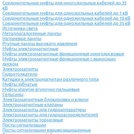
Соединительные муфты для многожильных кабелей до 35
кВ
Соединительные муфты для одножильных кабелей до 1 кВ
Соединительные муфты для одножильных кабелей до 10 кВ
Соединительные муфты для одножильных кабелей до 35 кВ
Источники света
Металлогалогенные лампы
Натриевые лампы
Ртутные лампы высокого давления
Муфты электромагнитные
Муфты электромагнитные фрикционные многодисковые
Муфты электромагнитные фрикционные с выносным
диском
Электромагниты
Гидротолкатели
Катушки к электромагнитам различного типа
Муфты зубчатые
Муфты упругие втулочно-пальцевые
Сельсины
Электромагнитные блокировки и ключи
Электромагнитные клапаны
Электромагниты для гидроаппаратуры
Электромагниты для гидрораспределителей
Электромагниты тормозные
Посты сигнализации
Посты сигнализации взрывозащищенные