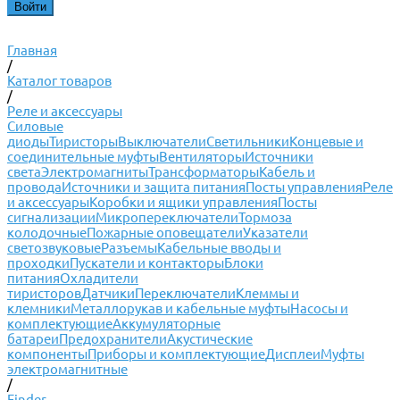
Главная
/
Каталог товаров
/
Реле и аксессуары
Силовые
диоды
Тиристоры
Выключатели
Светильники
Концевые и
соединительные муфты
Вентиляторы
Источники
света
Электромагниты
Трансформаторы
Кабель и
провода
Источники и защита питания
Посты управления
Реле
и аксессуары
Коробки и ящики управления
Посты
сигнализации
Микропереключатели
Тормоза
колодочные
Пожарные оповещатели
Указатели
светозвуковые
Разъемы
Кабельные вводы и
проходки
Пускатели и контакторы
Блоки
питания
Охладители
тиристоров
Датчики
Переключатели
Клеммы и
клемники
Металлорукав и кабельные муфты
Насосы и
комплектующие
Аккумуляторные
батареи
Предохранители
Акустические
компоненты
Приборы и комплектующие
Дисплеи
Муфты
электромагнитные
/
Finder