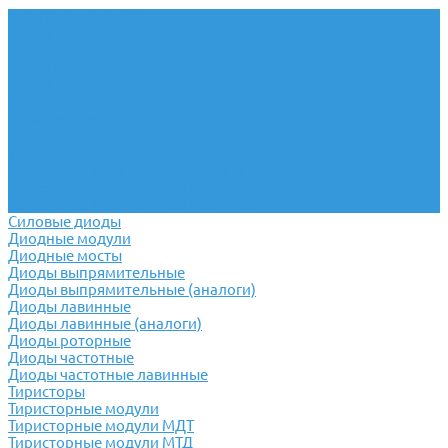
Реле и аксессуары
Finder
Shenler
РЕЛЕОН
RelPol
CONDOR
Новатек Электро
Реле отечественные
Твердотельные реле
Устройство защиты электродвигателя
Помехоподавляющие фильтры
Устройство мониторинга и защиты
Силовые диоды
Диодные модули
Диодные мосты
Диоды выпрямительные
Диоды выпрямительные (аналоги)
Диоды лавинные
Диоды лавинные (аналоги)
Диоды роторные
Диоды частотные
Диоды частотные лавинные
Тиристоры
Тиристорные модули
Тиристорные модули МДТ
Тиристорные модули МТД