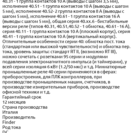
40.31 - 1 группа контактов 10 A (выводы с шагом 3,5 мм),
исполнение 40.51 - 1 группа контактов 10 A (выводы с шагом
5 мм), исполнение 40.52- 2 группа контактов 8 A (выводы с
шагом 5 мм), исполнение 40.61 - 1 группа контактов 16 A
(выводы с шагом 5 мм), общая серия 40.xx.6 - бистабильные
версии реле (типов 40.31, 40.51,40.52 - 1 обмотка, 40.61 - 16 А),
серия 40.11 - 1 группа контактов 10 A (плоский корпус), серия
40.41 - 1 группа контактов 10 A (вертикальный корпус).
Отличительные особенности серии 40: обмотка пост. тока
(стандартная или высокой чувствительности) и обмотка пер.
тока, уровень защиты: стандарт RT II, (возможно RT III),
можно сочетать с розетками 95 серии и модулями
подавления электромагнитного импульса (и таймерами), у
всей серии изоляция 6 кВт (1.2/50 мкс) и т.д. Миниатюрные
промышленные реле 40 серии применяются в сферах:
приборостроения, для ПЛК контроллеров, при
производстве промышленных машин, счетчиков, в
производстве измерительных приборов, производстве
офисной техники и т.д.
Гарантийный срок
12 месяцев
Страна производства
Италия
Производитель
Finder
Род тока
DC