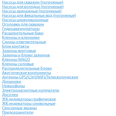
Насосы для скважин (погружные)
Насосы для колодца (погружные)
Насосы дренажные (погружные)
Насосы для фекальных вод (погружные)
Насосы циркуляционные
Оголовки для скважин
Гидроаккумуляторы
Расширительные баки
Клеммы и клемники
Cжимы ответвительные
Блок контакты
Зажимы винтовые
Зажимы и блоки зажимов
Клеммы WAGO
Клеммы силовые
Распределительные блоки
Акустические компоненты
Антенны GPS/GSM/WiFi/Телескопические
Динамики
Микрофоны
Электромагнитные излучатели
Дисплеи
ЖК индикаторы графические
ЖК индикаторы символьные
Сенсорные экраны
Предохранители