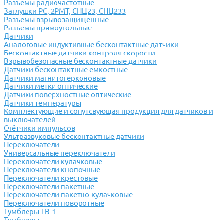
Разъемы радиочастотные
Заглушки РС, 2РМТ, СНЦ23, СНЦ233
Разъемы взрывозащищенные
Разъемы прямоугольные
Датчики
Аналоговые индуктивные бесконтактные датчики
Бесконтактные датчики контроля скорости
Взрывобезопасные бесконтактные датчики
Датчики бесконтактные емкостные
Датчики магнитогерконовые
Датчики метки оптические
Датчики поверхностные оптические
Датчики температуры
Комплектующие и сопутсвующая продукция для датчиков и
выключателей
Счётчики импульсов
Ультразвуковые бесконтактные датчики
Переключатели
Универсальные переключатели
Переключатели кулачковые
Переключатели кнопочные
Переключатели крестовые
Переключатели пакетные
Переключатели пакетно-кулачковые
Переключатели поворотные
Тумблеры ТВ-1
Тумблеры