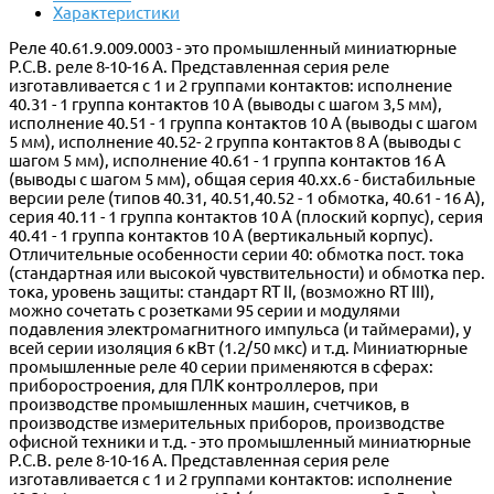
Характеристики
Реле 40.61.9.009.0003 - это промышленный миниатюрные
P.C.B. реле 8-10-16 A. Представленная серия реле
изготавливается с 1 и 2 группами контактов: исполнение
40.31 - 1 группа контактов 10 A (выводы с шагом 3,5 мм),
исполнение 40.51 - 1 группа контактов 10 A (выводы с шагом
5 мм), исполнение 40.52- 2 группа контактов 8 A (выводы с
шагом 5 мм), исполнение 40.61 - 1 группа контактов 16 A
(выводы с шагом 5 мм), общая серия 40.xx.6 - бистабильные
версии реле (типов 40.31, 40.51,40.52 - 1 обмотка, 40.61 - 16 А),
серия 40.11 - 1 группа контактов 10 A (плоский корпус), серия
40.41 - 1 группа контактов 10 A (вертикальный корпус).
Отличительные особенности серии 40: обмотка пост. тока
(стандартная или высокой чувствительности) и обмотка пер.
тока, уровень защиты: стандарт RT II, (возможно RT III),
можно сочетать с розетками 95 серии и модулями
подавления электромагнитного импульса (и таймерами), у
всей серии изоляция 6 кВт (1.2/50 мкс) и т.д. Миниатюрные
промышленные реле 40 серии применяются в сферах:
приборостроения, для ПЛК контроллеров, при
производстве промышленных машин, счетчиков, в
производстве измерительных приборов, производстве
офисной техники и т.д. - это промышленный миниатюрные
P.C.B. реле 8-10-16 A. Представленная серия реле
изготавливается с 1 и 2 группами контактов: исполнение