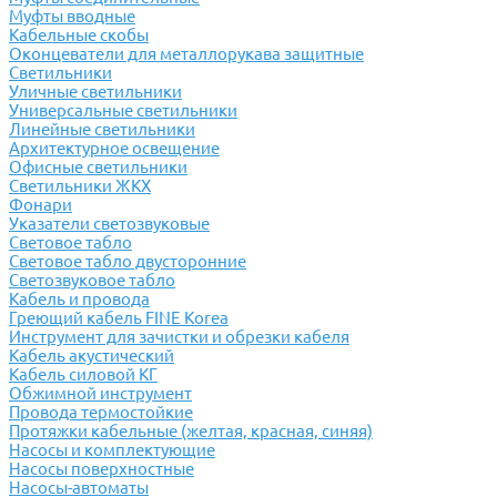
Муфты вводные
Кабельные скобы
Оконцеватели для металлорукава защитные
Светильники
Уличные светильники
Универсальные светильники
Линейные светильники
Архитектурное освещение
Офисные светильники
Светильники ЖКХ
Фонари
Указатели светозвуковые
Световое табло
Световое табло двусторонние
Светозвуковое табло
Кабель и провода
Греющий кабель FINE Korea
Инструмент для зачистки и обрезки кабеля
Кабель акустический
Кабель силовой КГ
Обжимной инструмент
Провода термостойкие
Протяжки кабельные (желтая, красная, синяя)
Насосы и комплектующие
Насосы поверхностные
Насосы-автоматы