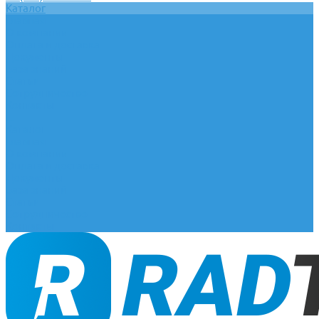
Каталог
Главная
О компании
Оплата и доставка
Документы
База знаний
Статьи
Сотрудничество
Контакты
...
Каталог
Главная
О компании
Оплата и доставка
Документы
База знаний
Статьи
Сотрудничество
Контакты