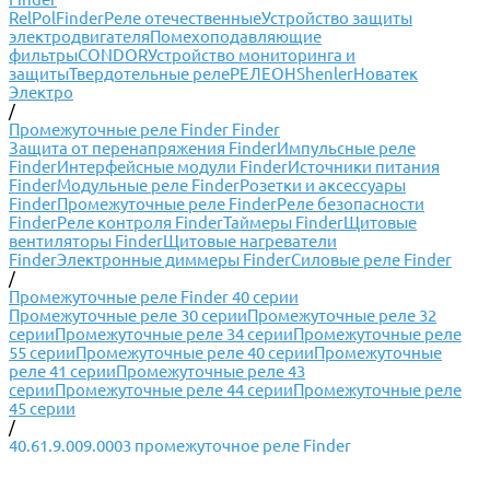
RelPol
Finder
Реле отечественные
Устройство защиты
электродвигателя
Помехоподавляющие
фильтры
CONDOR
Устройство мониторинга и
защиты
Твердотельные реле
РЕЛЕОН
Shenler
Новатек
Электро
/
Промежуточные реле Finder Finder
Защита от перенапряжения Finder
Импульсные реле
Finder
Интерфейсные модули Finder
Источники питания
Finder
Модульные реле Finder
Розетки и аксессуары
Finder
Промежуточные реле Finder
Реле безопасности
Finder
Реле контроля Finder
Таймеры Finder
Щитовые
вентиляторы Finder
Щитовые нагреватели
Finder
Электронные диммеры Finder
Силовые реле Finder
/
Промежуточные реле Finder 40 серии
Промежуточные реле 30 серии
Промежуточные реле 32
серии
Промежуточные реле 34 серии
Промежуточные реле
55 серии
Промежуточные реле 40 серии
Промежуточные
реле 41 серии
Промежуточные реле 43
серии
Промежуточные реле 44 серии
Промежуточные реле
45 серии
/
40.61.9.009.0003 промежуточное реле Finder