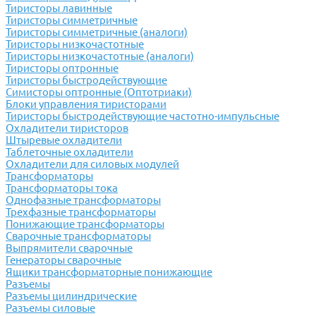
Тиристоры лавинные
Тиристоры симметричные
Тиристоры симметричные (аналоги)
Тиристоры низкочастотные
Тиристоры низкочастотные (аналоги)
Тиристоры оптронные
Тиристоры быстродействующие
Симисторы оптронные (Оптотриаки)
Блоки управления тиристорами
Тиристоры быстродействующие частотно-импульсные
Охладители тиристоров
Штыревые охладители
Таблеточные охладители
Охладители для силовых модулей
Трансформаторы
Трансформаторы тока
Однофазные трансформаторы
Трехфазные трансформаторы
Понижающие трансформаторы
Сварочные трансформаторы
Выпрямители сварочные
Генераторы сварочные
Ящики трансформаторные понижающие
Разъемы
Разъемы цилиндрические
Разъемы силовые