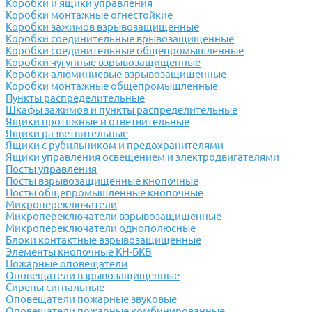
Коробки и ящики управления
Коробки монтажные огнестойкие
Коробки зажимов взрывозащищенные
Коробки соединительные врывозащищенные
Коробки соединительные общепромышленные
Коробки чугунные взрывозащищенные
Коробки алюминиевые взрывозащищенные
Коробки монтажные общепромышленные
Пункты распределительные
Шкафы зажимов и пункты распределительные
Ящики протяжные и ответвительные
Ящики разветвительные
Ящики с рубильником и предохранителями
Ящики управления освещением и электродвигателями
Посты управления
Посты взрывозащищенные кнопочные
Посты общепромышленные кнопочные
Микропереключатели
Микропереключатели взрывозащищенные
Микропереключатели однополюсные
Блоки контактные взрывозащищенные
Элементы кнопочные КН-БКВ
Пожарные оповещатели
Оповещатели взрывозащищенные
Сирены сигнальные
Оповещатели пожарные звуковые
Оповещатели пожарные комбинированные