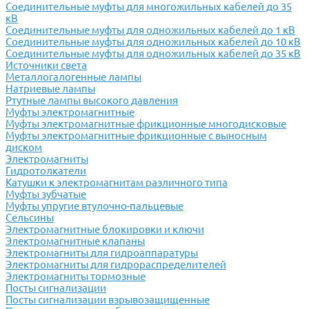
Соединительные муфты для многожильных кабелей до 35
кВ
Соединительные муфты для одножильных кабелей до 1 кВ
Соединительные муфты для одножильных кабелей до 10 кВ
Соединительные муфты для одножильных кабелей до 35 кВ
Источники света
Металлогалогенные лампы
Натриевые лампы
Ртутные лампы высокого давления
Муфты электромагнитные
Муфты электромагнитные фрикционные многодисковые
Муфты электромагнитные фрикционные с выносным
диском
Электромагниты
Гидротолкатели
Катушки к электромагнитам различного типа
Муфты зубчатые
Муфты упругие втулочно-пальцевые
Сельсины
Электромагнитные блокировки и ключи
Электромагнитные клапаны
Электромагниты для гидроаппаратуры
Электромагниты для гидрораспределителей
Электромагниты тормозные
Посты сигнализации
Посты сигнализации взрывозащищенные