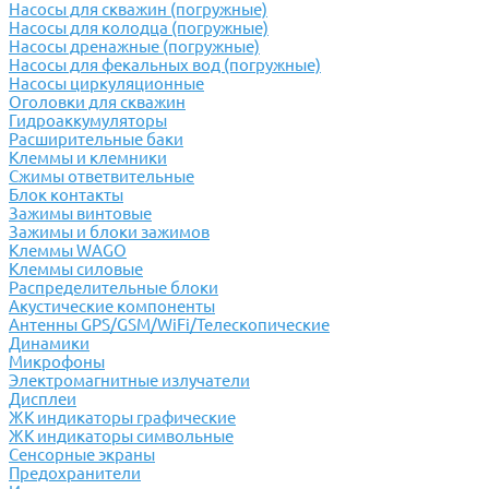
Насосы для скважин (погружные)
Насосы для колодца (погружные)
Насосы дренажные (погружные)
Насосы для фекальных вод (погружные)
Насосы циркуляционные
Оголовки для скважин
Гидроаккумуляторы
Расширительные баки
Клеммы и клемники
Cжимы ответвительные
Блок контакты
Зажимы винтовые
Зажимы и блоки зажимов
Клеммы WAGO
Клеммы силовые
Распределительные блоки
Акустические компоненты
Антенны GPS/GSM/WiFi/Телескопические
Динамики
Микрофоны
Электромагнитные излучатели
Дисплеи
ЖК индикаторы графические
ЖК индикаторы символьные
Сенсорные экраны
Предохранители