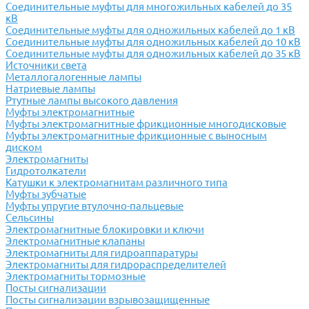
Соединительные муфты для многожильных кабелей до 35
кВ
Соединительные муфты для одножильных кабелей до 1 кВ
Соединительные муфты для одножильных кабелей до 10 кВ
Соединительные муфты для одножильных кабелей до 35 кВ
Источники света
Металлогалогенные лампы
Натриевые лампы
Ртутные лампы высокого давления
Муфты электромагнитные
Муфты электромагнитные фрикционные многодисковые
Муфты электромагнитные фрикционные с выносным
диском
Электромагниты
Гидротолкатели
Катушки к электромагнитам различного типа
Муфты зубчатые
Муфты упругие втулочно-пальцевые
Сельсины
Электромагнитные блокировки и ключи
Электромагнитные клапаны
Электромагниты для гидроаппаратуры
Электромагниты для гидрораспределителей
Электромагниты тормозные
Посты сигнализации
Посты сигнализации взрывозащищенные