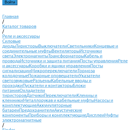
Главная
/
Каталог товаров
/
Реле и аксессуары
Силовые
диоды
Тиристоры
Выключатели
Светильники
Концевые и
соединительные муфты
Вентиляторы
Источники
света
Электромагниты
Трансформаторы
Кабель и
провода
Источники и защита питания
Посты управления
Реле
и аксессуары
Коробки и ящики управления
Посты
сигнализации
Микропереключатели
Тормоза
колодочные
Пожарные оповещатели
Указатели
светозвуковые
Разъемы
Кабельные вводы и
проходки
Пускатели и контакторы
Блоки
питания
Охладители
тиристоров
Датчики
Переключатели
Клеммы и
клемники
Металлорукав и кабельные муфты
Насосы и
комплектующие
Аккумуляторные
батареи
Предохранители
Акустические
компоненты
Приборы и комплектующие
Дисплеи
Муфты
электромагнитные
/
Finder