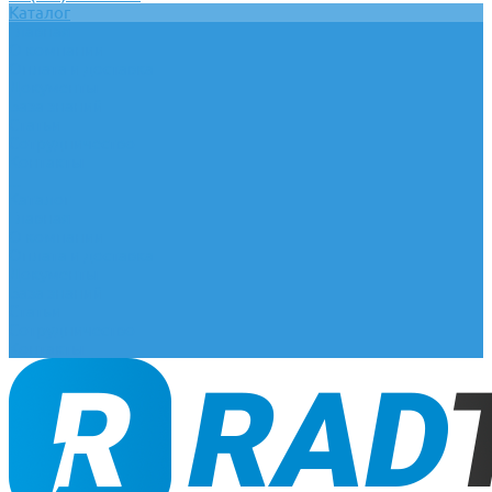
Каталог
Главная
О компании
Оплата и доставка
Документы
База знаний
Статьи
Сотрудничество
Контакты
...
Каталог
Главная
О компании
Оплата и доставка
Документы
База знаний
Статьи
Сотрудничество
Контакты