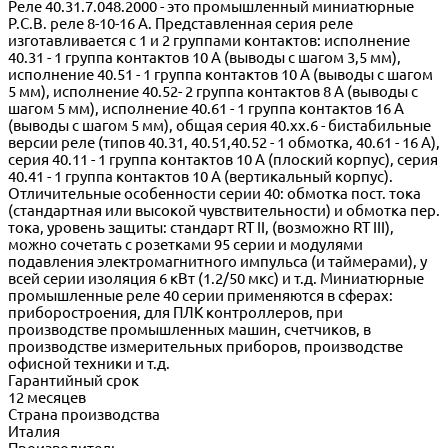
Реле 40.31.7.048.2000 - это промышленный миниатюрные
P.C.B. реле 8-10-16 A. Представленная серия реле
изготавливается с 1 и 2 группами контактов: исполнение
40.31 - 1 группа контактов 10 A (выводы с шагом 3,5 мм),
исполнение 40.51 - 1 группа контактов 10 A (выводы с шагом
5 мм), исполнение 40.52- 2 группа контактов 8 A (выводы с
шагом 5 мм), исполнение 40.61 - 1 группа контактов 16 A
(выводы с шагом 5 мм), общая серия 40.xx.6 - бистабильные
версии реле (типов 40.31, 40.51,40.52 - 1 обмотка, 40.61 - 16 А),
серия 40.11 - 1 группа контактов 10 A (плоский корпус), серия
40.41 - 1 группа контактов 10 A (вертикальный корпус).
Отличительные особенности серии 40: обмотка пост. тока
(стандартная или высокой чувствительности) и обмотка пер.
тока, уровень защиты: стандарт RT II, (возможно RT III),
можно сочетать с розетками 95 серии и модулями
подавления электромагнитного импульса (и таймерами), у
всей серии изоляция 6 кВт (1.2/50 мкс) и т.д. Миниатюрные
промышленные реле 40 серии применяются в сферах:
приборостроения, для ПЛК контроллеров, при
производстве промышленных машин, счетчиков, в
производстве измерительных приборов, производстве
офисной техники и т.д.
Гарантийный срок
12 месяцев
Страна производства
Италия