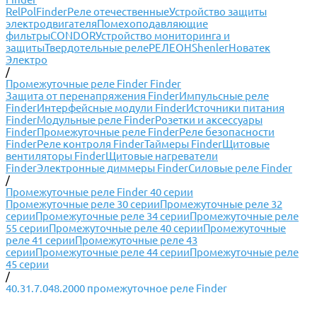
RelPol
Finder
Реле отечественные
Устройство защиты
электродвигателя
Помехоподавляющие
фильтры
CONDOR
Устройство мониторинга и
защиты
Твердотельные реле
РЕЛЕОН
Shenler
Новатек
Электро
/
Промежуточные реле Finder Finder
Защита от перенапряжения Finder
Импульсные реле
Finder
Интерфейсные модули Finder
Источники питания
Finder
Модульные реле Finder
Розетки и аксессуары
Finder
Промежуточные реле Finder
Реле безопасности
Finder
Реле контроля Finder
Таймеры Finder
Щитовые
вентиляторы Finder
Щитовые нагреватели
Finder
Электронные диммеры Finder
Силовые реле Finder
/
Промежуточные реле Finder 40 серии
Промежуточные реле 30 серии
Промежуточные реле 32
серии
Промежуточные реле 34 серии
Промежуточные реле
55 серии
Промежуточные реле 40 серии
Промежуточные
реле 41 серии
Промежуточные реле 43
серии
Промежуточные реле 44 серии
Промежуточные реле
45 серии
/
40.31.7.048.2000 промежуточное реле Finder