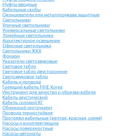
Муфты вводные
Кабельные скобы
Оконцеватели для металлорукава защитные
Светильники
Уличные светильники
Универсальные светильники
Линейные светильники
Архитектурное освещение
Офисные светильники
Светильники ЖКХ
Фонари
Указатели светозвуковые
Световое табло
Световое табло двусторонние
Светозвуковое табло
Кабель и провода
Греющий кабель FINE Korea
Инструмент для зачистки и обрезки кабеля
Кабель акустический
Кабель силовой КГ
Обжимной инструмент
Провода термостойкие
Протяжки кабельные (желтая, красная, синяя)
Насосы и комплектующие
Насосы поверхностные
Насосы-автоматы