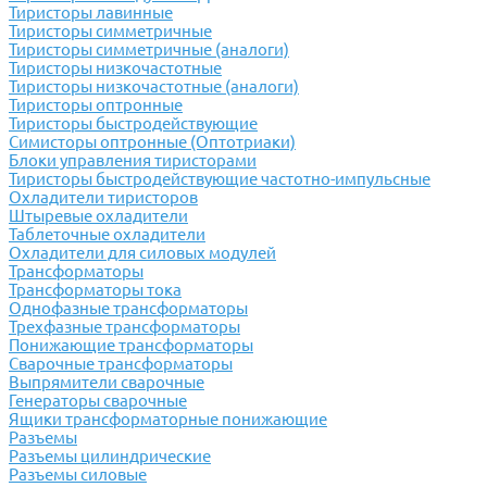
Тиристоры лавинные
Тиристоры симметричные
Тиристоры симметричные (аналоги)
Тиристоры низкочастотные
Тиристоры низкочастотные (аналоги)
Тиристоры оптронные
Тиристоры быстродействующие
Симисторы оптронные (Оптотриаки)
Блоки управления тиристорами
Тиристоры быстродействующие частотно-импульсные
Охладители тиристоров
Штыревые охладители
Таблеточные охладители
Охладители для силовых модулей
Трансформаторы
Трансформаторы тока
Однофазные трансформаторы
Трехфазные трансформаторы
Понижающие трансформаторы
Сварочные трансформаторы
Выпрямители сварочные
Генераторы сварочные
Ящики трансформаторные понижающие
Разъемы
Разъемы цилиндрические
Разъемы силовые