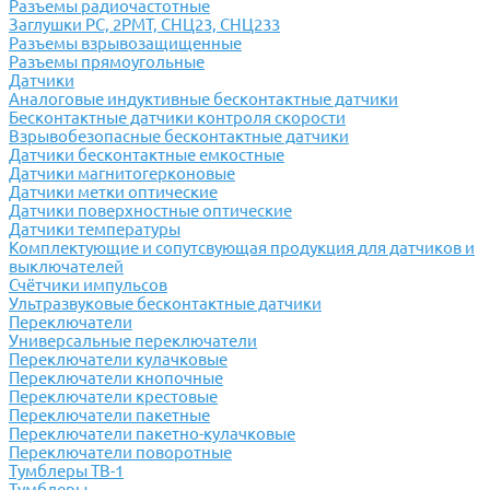
Разъемы радиочастотные
Заглушки РС, 2РМТ, СНЦ23, СНЦ233
Разъемы взрывозащищенные
Разъемы прямоугольные
Датчики
Аналоговые индуктивные бесконтактные датчики
Бесконтактные датчики контроля скорости
Взрывобезопасные бесконтактные датчики
Датчики бесконтактные емкостные
Датчики магнитогерконовые
Датчики метки оптические
Датчики поверхностные оптические
Датчики температуры
Комплектующие и сопутсвующая продукция для датчиков и
выключателей
Счётчики импульсов
Ультразвуковые бесконтактные датчики
Переключатели
Универсальные переключатели
Переключатели кулачковые
Переключатели кнопочные
Переключатели крестовые
Переключатели пакетные
Переключатели пакетно-кулачковые
Переключатели поворотные
Тумблеры ТВ-1
Тумблеры