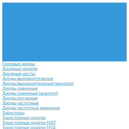
Реле и аксессуары
Finder
Shenler
РЕЛЕОН
RelPol
CONDOR
Новатек Электро
Реле отечественные
Твердотельные реле
Устройство защиты электродвигателя
Помехоподавляющие фильтры
Устройство мониторинга и защиты
Силовые диоды
Диодные модули
Диодные мосты
Диоды выпрямительные
Диоды выпрямительные (аналоги)
Диоды лавинные
Диоды лавинные (аналоги)
Диоды роторные
Диоды частотные
Диоды частотные лавинные
Тиристоры
Тиристорные модули
Тиристорные модули МДТ
Тиристорные модули МТД