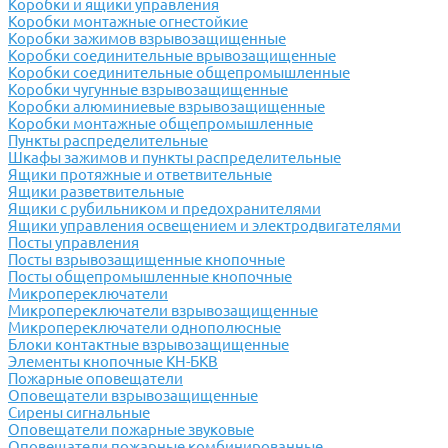
Коробки и ящики управления
Коробки монтажные огнестойкие
Коробки зажимов взрывозащищенные
Коробки соединительные врывозащищенные
Коробки соединительные общепромышленные
Коробки чугунные взрывозащищенные
Коробки алюминиевые взрывозащищенные
Коробки монтажные общепромышленные
Пункты распределительные
Шкафы зажимов и пункты распределительные
Ящики протяжные и ответвительные
Ящики разветвительные
Ящики с рубильником и предохранителями
Ящики управления освещением и электродвигателями
Посты управления
Посты взрывозащищенные кнопочные
Посты общепромышленные кнопочные
Микропереключатели
Микропереключатели взрывозащищенные
Микропереключатели однополюсные
Блоки контактные взрывозащищенные
Элементы кнопочные КН-БКВ
Пожарные оповещатели
Оповещатели взрывозащищенные
Сирены сигнальные
Оповещатели пожарные звуковые
Оповещатели пожарные комбинированные