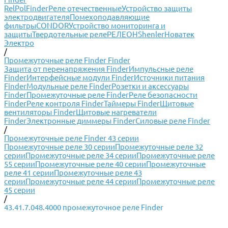
RelPol
Finder
Реле отечественные
Устройство защиты
электродвигателя
Помехоподавляющие
фильтры
CONDOR
Устройство мониторинга и
защиты
Твердотельные реле
РЕЛЕОН
Shenler
Новатек
Электро
/
Промежуточные реле Finder Finder
Защита от перенапряжения Finder
Импульсные реле
Finder
Интерфейсные модули Finder
Источники питания
Finder
Модульные реле Finder
Розетки и аксессуары
Finder
Промежуточные реле Finder
Реле безопасности
Finder
Реле контроля Finder
Таймеры Finder
Щитовые
вентиляторы Finder
Щитовые нагреватели
Finder
Электронные диммеры Finder
Силовые реле Finder
/
Промежуточные реле Finder 43 серии
Промежуточные реле 30 серии
Промежуточные реле 32
серии
Промежуточные реле 34 серии
Промежуточные реле
55 серии
Промежуточные реле 40 серии
Промежуточные
реле 41 серии
Промежуточные реле 43
серии
Промежуточные реле 44 серии
Промежуточные реле
45 серии
/
43.41.7.048.4000 промежуточное реле Finder