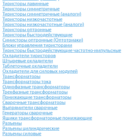
Тиристоры лавинные
Тиристоры симметричные
Тиристоры симметричные (аналоги)
Тиристоры низкочастотные
Тиристоры низкочастотные (аналоги)
Тиристоры оптронные
Тиристоры быстродействующие
Симисторы оптронные (Оптотриаки)
Блоки управления тиристорами
Тиристоры быстродействующие частотно-импульсные
Охладители тиристоров
Штыревые охладители
Таблеточные охладители
Охладители для силовых модулей
Трансформаторы
Трансформаторы тока
Однофазные трансформаторы
Трехфазные трансформаторы
Понижающие трансформаторы
Сварочные трансформаторы
Выпрямители сварочные
Генераторы сварочные
Ящики трансформаторные понижающие
Разъемы
Разъемы цилиндрические
Разъемы силовые