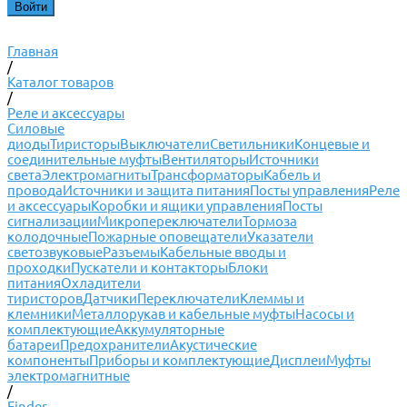
Главная
/
Каталог товаров
/
Реле и аксессуары
Силовые
диоды
Тиристоры
Выключатели
Светильники
Концевые и
соединительные муфты
Вентиляторы
Источники
света
Электромагниты
Трансформаторы
Кабель и
провода
Источники и защита питания
Посты управления
Реле
и аксессуары
Коробки и ящики управления
Посты
сигнализации
Микропереключатели
Тормоза
колодочные
Пожарные оповещатели
Указатели
светозвуковые
Разъемы
Кабельные вводы и
проходки
Пускатели и контакторы
Блоки
питания
Охладители
тиристоров
Датчики
Переключатели
Клеммы и
клемники
Металлорукав и кабельные муфты
Насосы и
комплектующие
Аккумуляторные
батареи
Предохранители
Акустические
компоненты
Приборы и комплектующие
Дисплеи
Муфты
электромагнитные
/
Finder