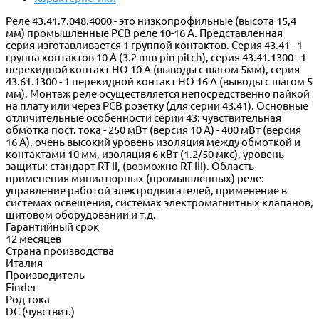
Реле 43.41.7.048.4000 - это низкопрофильные (высота 15,4
мм) промышленные PCB реле 10-16 A. Представленная
серия изготавливается 1 группой контактов. Серия 43.41 - 1
группа контактов 10 A (3.2 mm pin pitch), серия 43.41.1300 - 1
перекидной контакт НО 10 A (выводы с шагом 5мм), серия
43.61.1300 - 1 перекидной контакт НО 16 A (выводы с шагом 5
мм). Монтаж реле осуществляется непосредственно пайкой
на плату или через PCB розетку (для серии 43.41). Основные
отличительные особенности серии 43: чувствительная
обмотка пост. тока - 250 мВт (версия 10 A) - 400 мВт (версия
16 A), очень высокий уровень изоляция между обмоткой и
контактами 10 мм, изоляция 6 кВт (1.2/50 мкс), уровень
защиты: стандарт RT II, (возможно RT III). Область
применения миниатюрных (промышленных) реле:
управление работой электродвигателей, применение в
системах освещения, системах электромагнитных клапанов,
щитовом оборудовании и т.д.
Гарантийный срок
12 месяцев
Страна производства
Италия
Производитель
Finder
Род тока
DC (чувствит.)