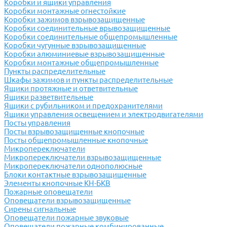
Коробки и ящики управления
Коробки монтажные огнестойкие
Коробки зажимов взрывозащищенные
Коробки соединительные врывозащищенные
Коробки соединительные общепромышленные
Коробки чугунные взрывозащищенные
Коробки алюминиевые взрывозащищенные
Коробки монтажные общепромышленные
Пункты распределительные
Шкафы зажимов и пункты распределительные
Ящики протяжные и ответвительные
Ящики разветвительные
Ящики с рубильником и предохранителями
Ящики управления освещением и электродвигателями
Посты управления
Посты взрывозащищенные кнопочные
Посты общепромышленные кнопочные
Микропереключатели
Микропереключатели взрывозащищенные
Микропереключатели однополюсные
Блоки контактные взрывозащищенные
Элементы кнопочные КН-БКВ
Пожарные оповещатели
Оповещатели взрывозащищенные
Сирены сигнальные
Оповещатели пожарные звуковые
Оповещатели пожарные комбинированные