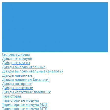
Реле и аксессуары
Finder
Shenler
РЕЛЕОН
RelPol
CONDOR
Новатек Электро
Реле отечественные
Твердотельные реле
Устройство защиты электродвигателя
Помехоподавляющие фильтры
Устройство мониторинга и защиты
Силовые диоды
Диодные модули
Диодные мосты
Диоды выпрямительные
Диоды выпрямительные (аналоги)
Диоды лавинные
Диоды лавинные (аналоги)
Диоды роторные
Диоды частотные
Диоды частотные лавинные
Тиристоры
Тиристорные модули
Тиристорные модули МДТ
Тиристорные модули МТД