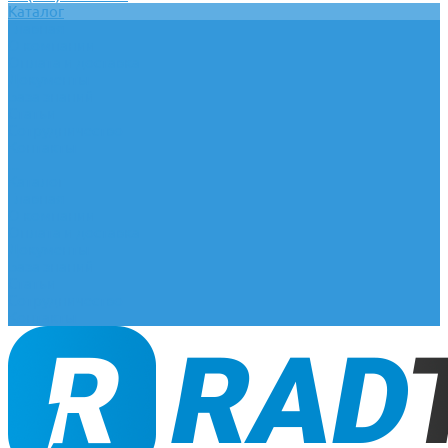
Каталог
Главная
О компании
Оплата и доставка
Документы
База знаний
Статьи
Сотрудничество
Контакты
...
Каталог
Главная
О компании
Оплата и доставка
Документы
База знаний
Статьи
Сотрудничество
Контакты