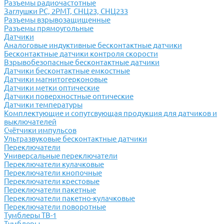
Разъемы радиочастотные
Заглушки РС, 2РМТ, СНЦ23, СНЦ233
Разъемы взрывозащищенные
Разъемы прямоугольные
Датчики
Аналоговые индуктивные бесконтактные датчики
Бесконтактные датчики контроля скорости
Взрывобезопасные бесконтактные датчики
Датчики бесконтактные емкостные
Датчики магнитогерконовые
Датчики метки оптические
Датчики поверхностные оптические
Датчики температуры
Комплектующие и сопутсвующая продукция для датчиков и
выключателей
Счётчики импульсов
Ультразвуковые бесконтактные датчики
Переключатели
Универсальные переключатели
Переключатели кулачковые
Переключатели кнопочные
Переключатели крестовые
Переключатели пакетные
Переключатели пакетно-кулачковые
Переключатели поворотные
Тумблеры ТВ-1
Тумблеры