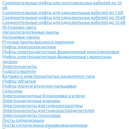
Соединительные муфты для многожильных кабелей до 35
кВ
Соединительные муфты для одножильных кабелей до 1 кВ
Соединительные муфты для одножильных кабелей до 10 кВ
Соединительные муфты для одножильных кабелей до 35 кВ
Источники света
Металлогалогенные лампы
Натриевые лампы
Ртутные лампы высокого давления
Муфты электромагнитные
Муфты электромагнитные фрикционные многодисковые
Муфты электромагнитные фрикционные с выносным
диском
Электромагниты
Гидротолкатели
Катушки к электромагнитам различного типа
Муфты зубчатые
Муфты упругие втулочно-пальцевые
Сельсины
Электромагнитные блокировки и ключи
Электромагнитные клапаны
Электромагниты для гидроаппаратуры
Электромагниты для гидрораспределителей
Электромагниты тормозные
Посты сигнализации
Посты сигнализации взрывозащищенные