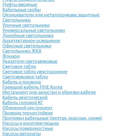
Муфты вводные
Кабельные скобы
Оконцеватели для металлорукава защитные
Светильники
Уличные светильники
Универсальные светильники
Линейные светильники
Архитектурное освещение
Офисные светильники
Светильники ЖКХ
Фонари
Указатели светозвуковые
Световое табло
Световое табло двусторонние
Светозвуковое табло
Кабель и провода
Греющий кабель FINE Korea
Инструмент для зачистки и обрезки кабеля
Кабель акустический
Кабель силовой КГ
Обжимной инструмент
Провода термостойкие
Протяжки кабельные (желтая, красная, синяя)
Насосы и комплектующие
Насосы поверхностные
Насосы-автоматы