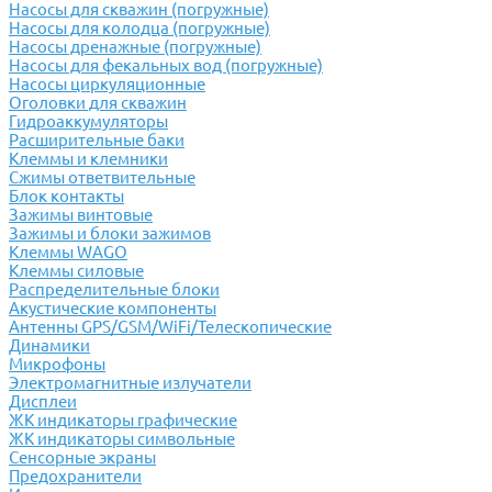
Насосы для скважин (погружные)
Насосы для колодца (погружные)
Насосы дренажные (погружные)
Насосы для фекальных вод (погружные)
Насосы циркуляционные
Оголовки для скважин
Гидроаккумуляторы
Расширительные баки
Клеммы и клемники
Cжимы ответвительные
Блок контакты
Зажимы винтовые
Зажимы и блоки зажимов
Клеммы WAGO
Клеммы силовые
Распределительные блоки
Акустические компоненты
Антенны GPS/GSM/WiFi/Телескопические
Динамики
Микрофоны
Электромагнитные излучатели
Дисплеи
ЖК индикаторы графические
ЖК индикаторы символьные
Сенсорные экраны
Предохранители