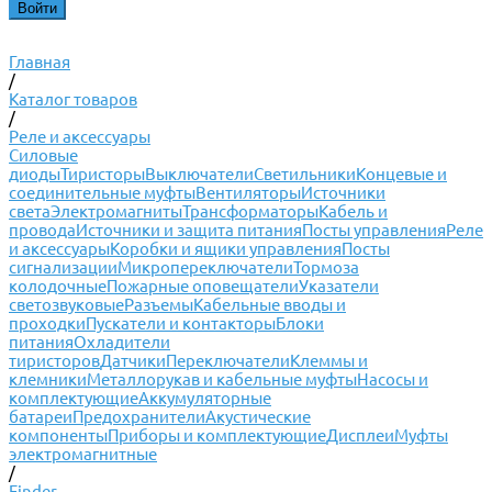
Главная
/
Каталог товаров
/
Реле и аксессуары
Силовые
диоды
Тиристоры
Выключатели
Светильники
Концевые и
соединительные муфты
Вентиляторы
Источники
света
Электромагниты
Трансформаторы
Кабель и
провода
Источники и защита питания
Посты управления
Реле
и аксессуары
Коробки и ящики управления
Посты
сигнализации
Микропереключатели
Тормоза
колодочные
Пожарные оповещатели
Указатели
светозвуковые
Разъемы
Кабельные вводы и
проходки
Пускатели и контакторы
Блоки
питания
Охладители
тиристоров
Датчики
Переключатели
Клеммы и
клемники
Металлорукав и кабельные муфты
Насосы и
комплектующие
Аккумуляторные
батареи
Предохранители
Акустические
компоненты
Приборы и комплектующие
Дисплеи
Муфты
электромагнитные
/
Finder