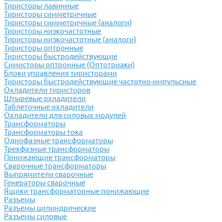
Тиристоры лавинные
Тиристоры симметричные
Тиристоры симметричные (аналоги)
Тиристоры низкочастотные
Тиристоры низкочастотные (аналоги)
Тиристоры оптронные
Тиристоры быстродействующие
Симисторы оптронные (Оптотриаки)
Блоки управления тиристорами
Тиристоры быстродействующие частотно-импульсные
Охладители тиристоров
Штыревые охладители
Таблеточные охладители
Охладители для силовых модулей
Трансформаторы
Трансформаторы тока
Однофазные трансформаторы
Трехфазные трансформаторы
Понижающие трансформаторы
Сварочные трансформаторы
Выпрямители сварочные
Генераторы сварочные
Ящики трансформаторные понижающие
Разъемы
Разъемы цилиндрические
Разъемы силовые