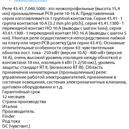
Реле 43.41.7.048.5000 - это низкопрофильные (высота 15,4
мм) промышленные PCB реле 10-16 A. Представленная
серия изготавливается 1 группой контактов. Серия 43.41 - 1
группа контактов 10 A (3.2 mm pin pitch), серия 43.41.1300 - 1
перекидной контакт НО 10 A (выводы с шагом 5мм), серия
43.61.1300 - 1 перекидной контакт НО 16 A (выводы с шагом 5
мм). Монтаж реле осуществляется непосредственно пайкой
на плату или через PCB розетку (для серии 43.41). Основные
отличительные особенности серии 43: чувствительная
обмотка пост. тока - 250 мВт (версия 10 A) - 400 мВт (версия
16 A), очень высокий уровень изоляция между обмоткой и
контактами 10 мм, изоляция 6 кВт (1.2/50 мкс), уровень
защиты: стандарт RT II, (возможно RT III). Область
применения миниатюрных (промышленных) реле:
управление работой электродвигателей, применение в
системах освещения, системах электромагнитных клапанов,
щитовом оборудовании и т.д.
Гарантийный срок
12 месяцев
Страна производства
Италия
Производитель
Finder
Род тока
DC (чувствит.)