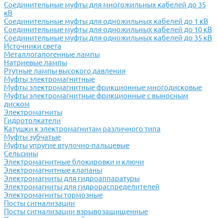
Соединительные муфты для многожильных кабелей до 35
кВ
Соединительные муфты для одножильных кабелей до 1 кВ
Соединительные муфты для одножильных кабелей до 10 кВ
Соединительные муфты для одножильных кабелей до 35 кВ
Источники света
Металлогалогенные лампы
Натриевые лампы
Ртутные лампы высокого давления
Муфты электромагнитные
Муфты электромагнитные фрикционные многодисковые
Муфты электромагнитные фрикционные с выносным
диском
Электромагниты
Гидротолкатели
Катушки к электромагнитам различного типа
Муфты зубчатые
Муфты упругие втулочно-пальцевые
Сельсины
Электромагнитные блокировки и ключи
Электромагнитные клапаны
Электромагниты для гидроаппаратуры
Электромагниты для гидрораспределителей
Электромагниты тормозные
Посты сигнализации
Посты сигнализации взрывозащищенные