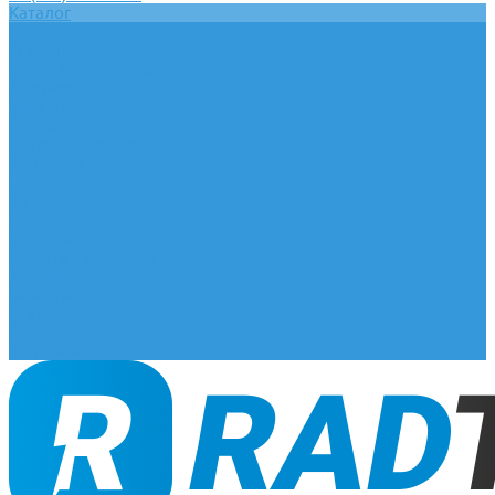
Каталог
Главная
О компании
Оплата и доставка
Документы
База знаний
Статьи
Сотрудничество
Контакты
...
Каталог
Главная
О компании
Оплата и доставка
Документы
База знаний
Статьи
Сотрудничество
Контакты