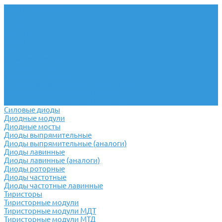
Реле и аксессуары
Finder
Shenler
РЕЛЕОН
RelPol
CONDOR
Новатек Электро
Реле отечественные
Твердотельные реле
Устройство защиты электродвигателя
Помехоподавляющие фильтры
Устройство мониторинга и защиты
Силовые диоды
Диодные модули
Диодные мосты
Диоды выпрямительные
Диоды выпрямительные (аналоги)
Диоды лавинные
Диоды лавинные (аналоги)
Диоды роторные
Диоды частотные
Диоды частотные лавинные
Тиристоры
Тиристорные модули
Тиристорные модули МДТ
Тиристорные модули МТД