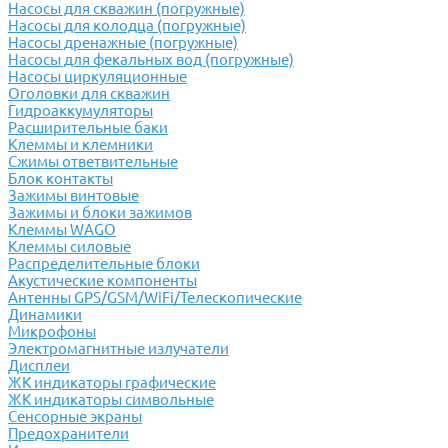
Насосы для скважин (погружные)
Насосы для колодца (погружные)
Насосы дренажные (погружные)
Насосы для фекальных вод (погружные)
Насосы циркуляционные
Оголовки для скважин
Гидроаккумуляторы
Расширительные баки
Клеммы и клемники
Cжимы ответвительные
Блок контакты
Зажимы винтовые
Зажимы и блоки зажимов
Клеммы WAGO
Клеммы силовые
Распределительные блоки
Акустические компоненты
Антенны GPS/GSM/WiFi/Телескопические
Динамики
Микрофоны
Электромагнитные излучатели
Дисплеи
ЖК индикаторы графические
ЖК индикаторы символьные
Сенсорные экраны
Предохранители