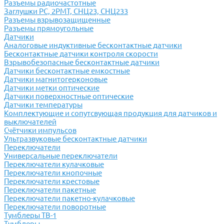
Разъемы радиочастотные
Заглушки РС, 2РМТ, СНЦ23, СНЦ233
Разъемы взрывозащищенные
Разъемы прямоугольные
Датчики
Аналоговые индуктивные бесконтактные датчики
Бесконтактные датчики контроля скорости
Взрывобезопасные бесконтактные датчики
Датчики бесконтактные емкостные
Датчики магнитогерконовые
Датчики метки оптические
Датчики поверхностные оптические
Датчики температуры
Комплектующие и сопутсвующая продукция для датчиков и
выключателей
Счётчики импульсов
Ультразвуковые бесконтактные датчики
Переключатели
Универсальные переключатели
Переключатели кулачковые
Переключатели кнопочные
Переключатели крестовые
Переключатели пакетные
Переключатели пакетно-кулачковые
Переключатели поворотные
Тумблеры ТВ-1
Тумблеры