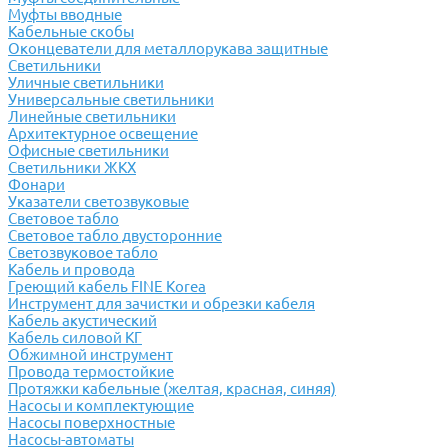
Муфты вводные
Кабельные скобы
Оконцеватели для металлорукава защитные
Светильники
Уличные светильники
Универсальные светильники
Линейные светильники
Архитектурное освещение
Офисные светильники
Светильники ЖКХ
Фонари
Указатели светозвуковые
Световое табло
Световое табло двусторонние
Светозвуковое табло
Кабель и провода
Греющий кабель FINE Korea
Инструмент для зачистки и обрезки кабеля
Кабель акустический
Кабель силовой КГ
Обжимной инструмент
Провода термостойкие
Протяжки кабельные (желтая, красная, синяя)
Насосы и комплектующие
Насосы поверхностные
Насосы-автоматы