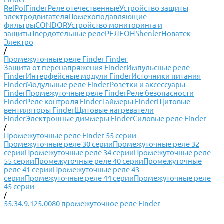
RelPol
Finder
Реле отечественные
Устройство защиты
электродвигателя
Помехоподавляющие
фильтры
CONDOR
Устройство мониторинга и
защиты
Твердотельные реле
РЕЛЕОН
Shenler
Новатек
Электро
/
Промежуточные реле Finder Finder
Защита от перенапряжения Finder
Импульсные реле
Finder
Интерфейсные модули Finder
Источники питания
Finder
Модульные реле Finder
Розетки и аксессуары
Finder
Промежуточные реле Finder
Реле безопасности
Finder
Реле контроля Finder
Таймеры Finder
Щитовые
вентиляторы Finder
Щитовые нагреватели
Finder
Электронные диммеры Finder
Силовые реле Finder
/
Промежуточные реле Finder 55 серии
Промежуточные реле 30 серии
Промежуточные реле 32
серии
Промежуточные реле 34 серии
Промежуточные реле
55 серии
Промежуточные реле 40 серии
Промежуточные
реле 41 серии
Промежуточные реле 43
серии
Промежуточные реле 44 серии
Промежуточные реле
45 серии
/
55.34.9.125.0080 промежуточное реле Finder