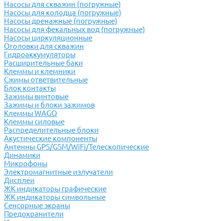
Насосы для скважин (погружные)
Насосы для колодца (погружные)
Насосы дренажные (погружные)
Насосы для фекальных вод (погружные)
Насосы циркуляционные
Оголовки для скважин
Гидроаккумуляторы
Расширительные баки
Клеммы и клемники
Cжимы ответвительные
Блок контакты
Зажимы винтовые
Зажимы и блоки зажимов
Клеммы WAGO
Клеммы силовые
Распределительные блоки
Акустические компоненты
Антенны GPS/GSM/WiFi/Телескопические
Динамики
Микрофоны
Электромагнитные излучатели
Дисплеи
ЖК индикаторы графические
ЖК индикаторы символьные
Сенсорные экраны
Предохранители