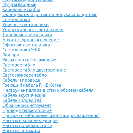
Муфты вводные
Кабельные скобы
Оконцеватели для металлорукава защитные
Светильники
Уличные светильники
Универсальные светильники
Линейные светильники
Архитектурное освещение
Офисные светильники
Светильники ЖКХ
Фонари
Указатели светозвуковые
Световое табло
Световое табло двусторонние
Светозвуковое табло
Кабель и провода
Греющий кабель FINE Korea
Инструмент для зачистки и обрезки кабеля
Кабель акустический
Кабель силовой КГ
Обжимной инструмент
Провода термостойкие
Протяжки кабельные (желтая, красная, синяя)
Насосы и комплектующие
Насосы поверхностные
Насосы-автоматы