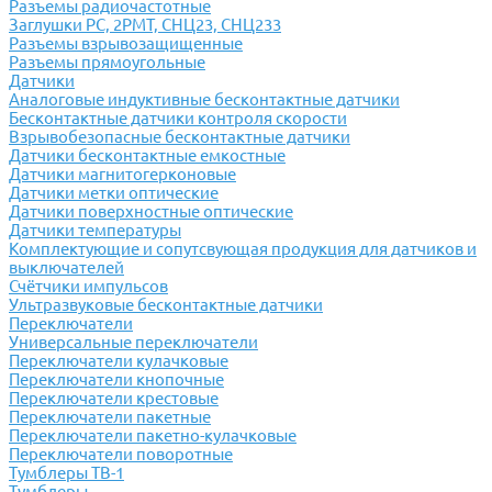
Разъемы радиочастотные
Заглушки РС, 2РМТ, СНЦ23, СНЦ233
Разъемы взрывозащищенные
Разъемы прямоугольные
Датчики
Аналоговые индуктивные бесконтактные датчики
Бесконтактные датчики контроля скорости
Взрывобезопасные бесконтактные датчики
Датчики бесконтактные емкостные
Датчики магнитогерконовые
Датчики метки оптические
Датчики поверхностные оптические
Датчики температуры
Комплектующие и сопутсвующая продукция для датчиков и
выключателей
Счётчики импульсов
Ультразвуковые бесконтактные датчики
Переключатели
Универсальные переключатели
Переключатели кулачковые
Переключатели кнопочные
Переключатели крестовые
Переключатели пакетные
Переключатели пакетно-кулачковые
Переключатели поворотные
Тумблеры ТВ-1
Тумблеры