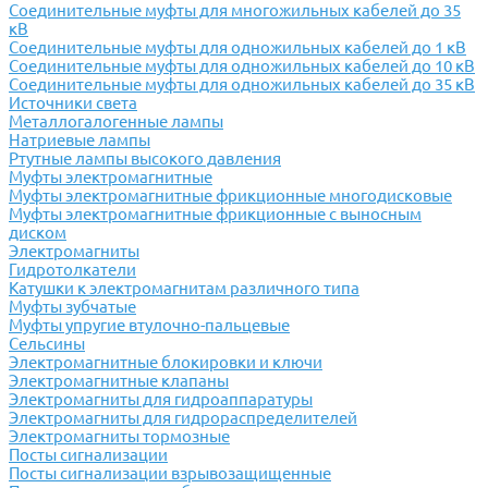
Соединительные муфты для многожильных кабелей до 35
кВ
Соединительные муфты для одножильных кабелей до 1 кВ
Соединительные муфты для одножильных кабелей до 10 кВ
Соединительные муфты для одножильных кабелей до 35 кВ
Источники света
Металлогалогенные лампы
Натриевые лампы
Ртутные лампы высокого давления
Муфты электромагнитные
Муфты электромагнитные фрикционные многодисковые
Муфты электромагнитные фрикционные с выносным
диском
Электромагниты
Гидротолкатели
Катушки к электромагнитам различного типа
Муфты зубчатые
Муфты упругие втулочно-пальцевые
Сельсины
Электромагнитные блокировки и ключи
Электромагнитные клапаны
Электромагниты для гидроаппаратуры
Электромагниты для гидрораспределителей
Электромагниты тормозные
Посты сигнализации
Посты сигнализации взрывозащищенные