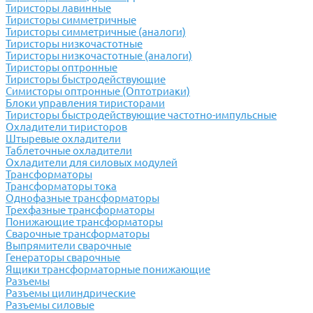
Тиристоры лавинные
Тиристоры симметричные
Тиристоры симметричные (аналоги)
Тиристоры низкочастотные
Тиристоры низкочастотные (аналоги)
Тиристоры оптронные
Тиристоры быстродействующие
Симисторы оптронные (Оптотриаки)
Блоки управления тиристорами
Тиристоры быстродействующие частотно-импульсные
Охладители тиристоров
Штыревые охладители
Таблеточные охладители
Охладители для силовых модулей
Трансформаторы
Трансформаторы тока
Однофазные трансформаторы
Трехфазные трансформаторы
Понижающие трансформаторы
Сварочные трансформаторы
Выпрямители сварочные
Генераторы сварочные
Ящики трансформаторные понижающие
Разъемы
Разъемы цилиндрические
Разъемы силовые