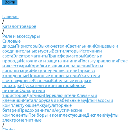
Главная
/
Каталог товаров
/
Реле и аксессуары
Силовые
диоды
Тиристоры
Выключатели
Светильники
Концевые и
соединительные муфты
Вентиляторы
Источники
света
Электромагниты
Трансформаторы
Кабель и
провода
Источники и защита питания
Посты управления
Реле
и аксессуары
Коробки и ящики управления
Посты
сигнализации
Микропереключатели
Тормоза
колодочные
Пожарные оповещатели
Указатели
светозвуковые
Разъемы
Кабельные вводы и
проходки
Пускатели и контакторы
Блоки
питания
Охладители
тиристоров
Датчики
Переключатели
Клеммы и
клемники
Металлорукав и кабельные муфты
Насосы и
комплектующие
Аккумуляторные
батареи
Предохранители
Акустические
компоненты
Приборы и комплектующие
Дисплеи
Муфты
электромагнитные
/
Finder