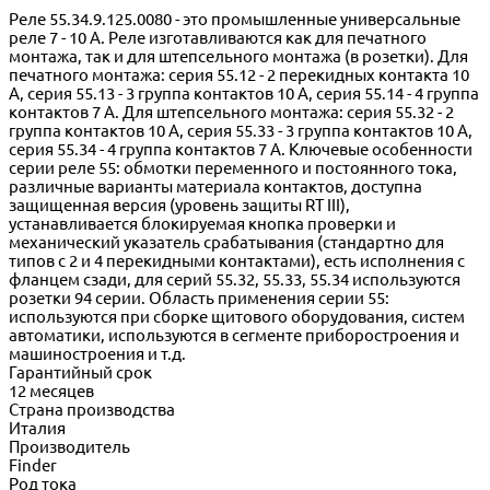
Реле 55.34.9.125.0080 - это промышленные универсальные
реле 7 - 10 A. Реле изготавливаются как для печатного
монтажа, так и для штепсельного монтажа (в розетки). Для
печатного монтажа: серия 55.12 - 2 перекидных контакта 10
A, серия 55.13 - 3 группа контактов 10 A, серия 55.14 - 4 группа
контактов 7 A. Для штепсельного монтажа: серия 55.32 - 2
группа контактов 10 A, серия 55.33 - 3 группа контактов 10 A,
серия 55.34 - 4 группа контактов 7 A. Ключевые особенности
серии реле 55: обмотки переменного и постоянного тока,
различные варианты материала контактов, доступна
защищенная версия (уровень защиты RT III),
устанавливается блокируемая кнопка проверки и
механический указатель срабатывания (стандартно для
типов с 2 и 4 перекидными контактами), есть исполнения с
фланцем сзади, для серий 55.32, 55.33, 55.34 используются
розетки 94 серии. Область применения серии 55:
используются при сборке щитового оборудования, систем
автоматики, используются в сегменте приборостроения и
машиностроения и т.д.
Гарантийный срок
12 месяцев
Страна производства
Италия
Производитель
Finder
Род тока