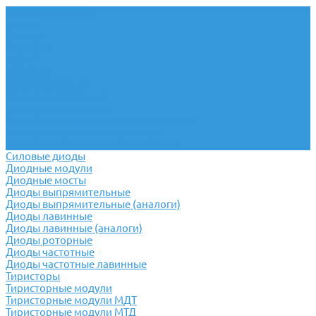
Реле и аксессуары
Finder
Shenler
РЕЛЕОН
RelPol
CONDOR
Новатек Электро
Реле отечественные
Твердотельные реле
Устройство защиты электродвигателя
Помехоподавляющие фильтры
Устройство мониторинга и защиты
Силовые диоды
Диодные модули
Диодные мосты
Диоды выпрямительные
Диоды выпрямительные (аналоги)
Диоды лавинные
Диоды лавинные (аналоги)
Диоды роторные
Диоды частотные
Диоды частотные лавинные
Тиристоры
Тиристорные модули
Тиристорные модули МДТ
Тиристорные модули МТД