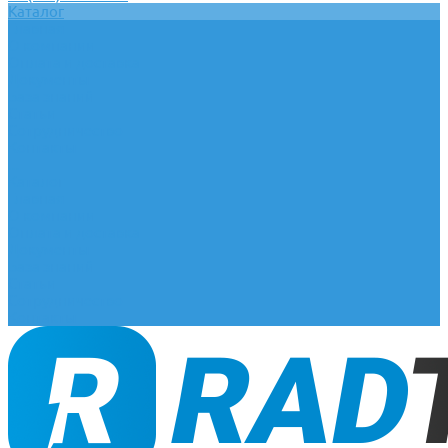
Каталог
Главная
О компании
Оплата и доставка
Документы
База знаний
Статьи
Сотрудничество
Контакты
...
Каталог
Главная
О компании
Оплата и доставка
Документы
База знаний
Статьи
Сотрудничество
Контакты