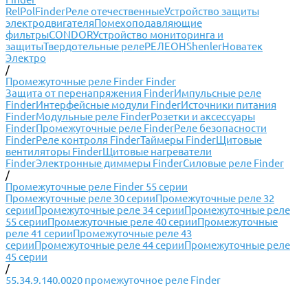
RelPol
Finder
Реле отечественные
Устройство защиты
электродвигателя
Помехоподавляющие
фильтры
CONDOR
Устройство мониторинга и
защиты
Твердотельные реле
РЕЛЕОН
Shenler
Новатек
Электро
/
Промежуточные реле Finder Finder
Защита от перенапряжения Finder
Импульсные реле
Finder
Интерфейсные модули Finder
Источники питания
Finder
Модульные реле Finder
Розетки и аксессуары
Finder
Промежуточные реле Finder
Реле безопасности
Finder
Реле контроля Finder
Таймеры Finder
Щитовые
вентиляторы Finder
Щитовые нагреватели
Finder
Электронные диммеры Finder
Силовые реле Finder
/
Промежуточные реле Finder 55 серии
Промежуточные реле 30 серии
Промежуточные реле 32
серии
Промежуточные реле 34 серии
Промежуточные реле
55 серии
Промежуточные реле 40 серии
Промежуточные
реле 41 серии
Промежуточные реле 43
серии
Промежуточные реле 44 серии
Промежуточные реле
45 серии
/
55.34.9.140.0020 промежуточное реле Finder