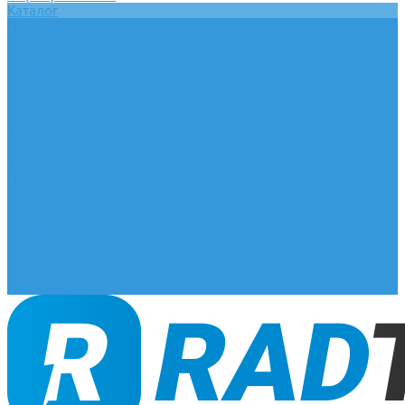
Каталог
Главная
О компании
Оплата и доставка
Документы
База знаний
Статьи
Сотрудничество
Контакты
...
Каталог
Главная
О компании
Оплата и доставка
Документы
База знаний
Статьи
Сотрудничество
Контакты