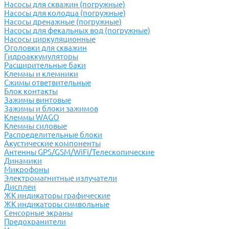
Насосы для скважин (погружные)
Насосы для колодца (погружные)
Насосы дренажные (погружные)
Насосы для фекальных вод (погружные)
Насосы циркуляционные
Оголовки для скважин
Гидроаккумуляторы
Расширительные баки
Клеммы и клемники
Cжимы ответвительные
Блок контакты
Зажимы винтовые
Зажимы и блоки зажимов
Клеммы WAGO
Клеммы силовые
Распределительные блоки
Акустические компоненты
Антенны GPS/GSM/WiFi/Телескопические
Динамики
Микрофоны
Электромагнитные излучатели
Дисплеи
ЖК индикаторы графические
ЖК индикаторы символьные
Сенсорные экраны
Предохранители