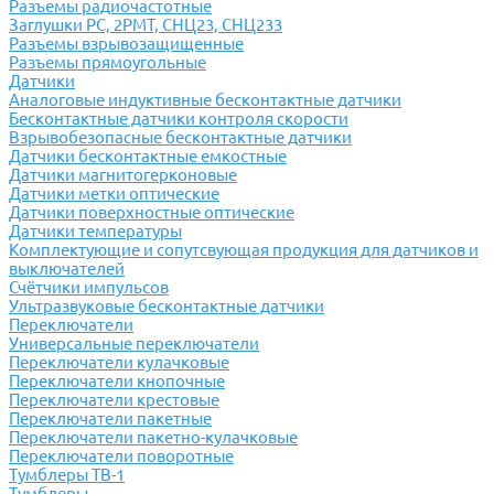
Разъемы радиочастотные
Заглушки РС, 2РМТ, СНЦ23, СНЦ233
Разъемы взрывозащищенные
Разъемы прямоугольные
Датчики
Аналоговые индуктивные бесконтактные датчики
Бесконтактные датчики контроля скорости
Взрывобезопасные бесконтактные датчики
Датчики бесконтактные емкостные
Датчики магнитогерконовые
Датчики метки оптические
Датчики поверхностные оптические
Датчики температуры
Комплектующие и сопутсвующая продукция для датчиков и
выключателей
Счётчики импульсов
Ультразвуковые бесконтактные датчики
Переключатели
Универсальные переключатели
Переключатели кулачковые
Переключатели кнопочные
Переключатели крестовые
Переключатели пакетные
Переключатели пакетно-кулачковые
Переключатели поворотные
Тумблеры ТВ-1
Тумблеры