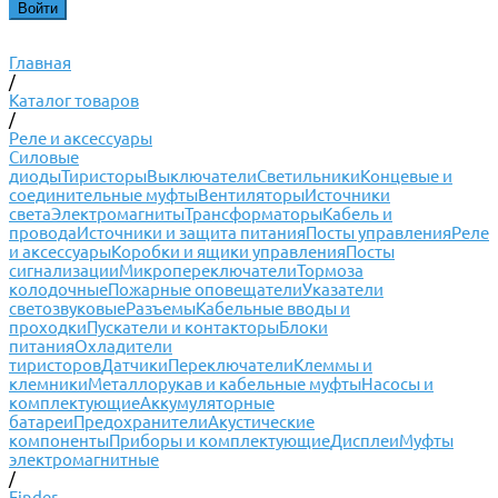
Главная
/
Каталог товаров
/
Реле и аксессуары
Силовые
диоды
Тиристоры
Выключатели
Светильники
Концевые и
соединительные муфты
Вентиляторы
Источники
света
Электромагниты
Трансформаторы
Кабель и
провода
Источники и защита питания
Посты управления
Реле
и аксессуары
Коробки и ящики управления
Посты
сигнализации
Микропереключатели
Тормоза
колодочные
Пожарные оповещатели
Указатели
светозвуковые
Разъемы
Кабельные вводы и
проходки
Пускатели и контакторы
Блоки
питания
Охладители
тиристоров
Датчики
Переключатели
Клеммы и
клемники
Металлорукав и кабельные муфты
Насосы и
комплектующие
Аккумуляторные
батареи
Предохранители
Акустические
компоненты
Приборы и комплектующие
Дисплеи
Муфты
электромагнитные
/
Finder