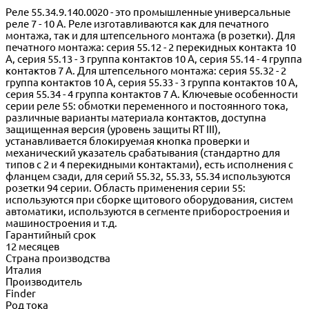
Реле 55.34.9.140.0020 - это промышленные универсальные
реле 7 - 10 A. Реле изготавливаются как для печатного
монтажа, так и для штепсельного монтажа (в розетки). Для
печатного монтажа: серия 55.12 - 2 перекидных контакта 10
A, серия 55.13 - 3 группа контактов 10 A, серия 55.14 - 4 группа
контактов 7 A. Для штепсельного монтажа: серия 55.32 - 2
группа контактов 10 A, серия 55.33 - 3 группа контактов 10 A,
серия 55.34 - 4 группа контактов 7 A. Ключевые особенности
серии реле 55: обмотки переменного и постоянного тока,
различные варианты материала контактов, доступна
защищенная версия (уровень защиты RT III),
устанавливается блокируемая кнопка проверки и
механический указатель срабатывания (стандартно для
типов с 2 и 4 перекидными контактами), есть исполнения с
фланцем сзади, для серий 55.32, 55.33, 55.34 используются
розетки 94 серии. Область применения серии 55:
используются при сборке щитового оборудования, систем
автоматики, используются в сегменте приборостроения и
машиностроения и т.д.
Гарантийный срок
12 месяцев
Страна производства
Италия
Производитель
Finder
Род тока