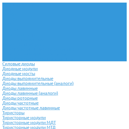
Реле и аксессуары
Finder
Shenler
РЕЛЕОН
RelPol
CONDOR
Новатек Электро
Реле отечественные
Твердотельные реле
Устройство защиты электродвигателя
Помехоподавляющие фильтры
Устройство мониторинга и защиты
Силовые диоды
Диодные модули
Диодные мосты
Диоды выпрямительные
Диоды выпрямительные (аналоги)
Диоды лавинные
Диоды лавинные (аналоги)
Диоды роторные
Диоды частотные
Диоды частотные лавинные
Тиристоры
Тиристорные модули
Тиристорные модули МДТ
Тиристорные модули МТД